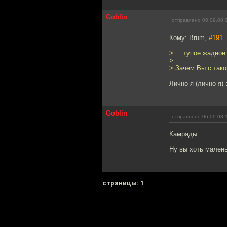
Goblin
отправлено 06.09.08 
Кому: Brum,
#191
> ... тупое жадное
>
> Зачем Вы с так
Лично я (лично я)
Goblin
отправлено 06.09.08 
Камрады.
Ну вы хоть малень
cтраницы: 1