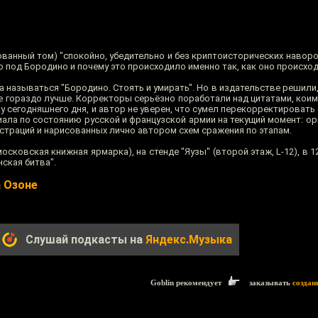
ванный том) "спокойно, убедительно и без криптоисторических навор
о под Бородино и почему это происходило именно так, как оно происход
 называться "Бородино. Стоять и умирать". Но в издательстве решили
ве гораздо лучше. Корректоры серьёзно поработали над цитатами, кои
ку сегодняшнего дня, и автор не уверен, что сумел перекорректировать 
ала по состоянию русской и французской армии на текущий момент: ор
страций и нарисованных лично автором схем сражения по этапам.
сковская книжная ярмарка), на стенде "Яузы" (второй этаж, L-12), в 1
ская битва".
а Озоне
Слушай подкасты на
Яндекс.Музыка
Goblin рекомендует
заказывать
создан