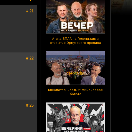
# 21
Атака БПЛА на Геленджик и
открытие Ормузского пролива
# 22
Клеопатра, часть 2: финансовое
болото
# 25