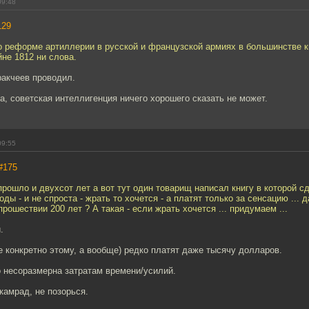
09:48
129
о реформе артиллерии в русской и французской армиях в большинстве к
не 1812 ни слова.
ракчеев проводил.
ка, советская интеллигенция ничего хорошего сказать не может.
09:55
#175
 прошло и двухсот лет а вот тут один товарищ написал книгу в которой с
ы - и не спроста - жрать то хочется - а платят только за сенсацию ... 
рошествии 200 лет ? А такая - если жрать хочется ... придумаем ...
.
не конкретно этому, а вообще) редко платят даже тысячу долларов.
 несоразмерна затратам времени/усилий.
 камрад, не позорься.