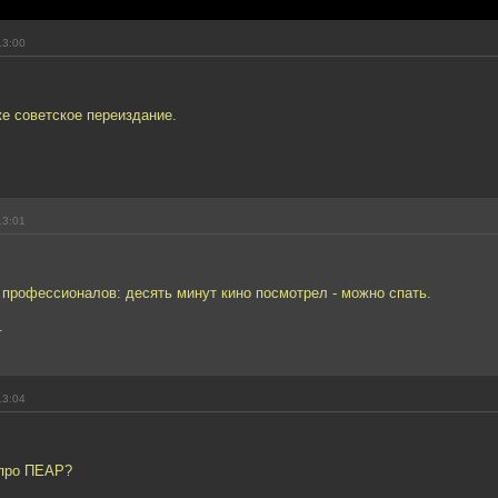
13:00
же советское переиздание.
13:01
у профессионалов: десять минут кино посмотрел - можно спать.
.
13:04
r про ПЕАР?