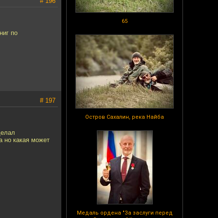
# 196
65
ниг по
# 197
Остров Сахалин, река Найба
делал
да но какая может
Медаль ордена "За заслуги перед