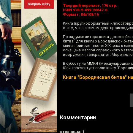
Твердый переплет, 176 стр.
ISBN 978-5-699-26647-0
Формат: 84x108/16
Книга (крупноформатный иллюстриро
о том, что на самом деле происходил
По задумке автора книга должна была
битва" для книги о Бородинской бит
книга, приводя тексты XIX века к язы
оснащена массой справочного матери
вооружения, генералитет. Море иллю
В субботу на ММКЯ (Международная мо
Юлин презентует свою книгу "Бородин
Книга "Бородинская битва" н
Комментарии
cтраницы: 1