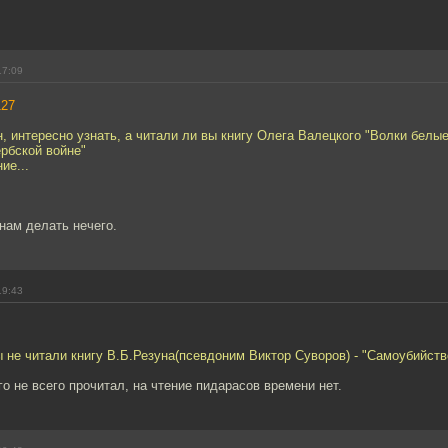
17:09
127
, интересно узнать, а читали ли вы книгу Олега Валецкого "Волки белые
рбской войне"
ие...
нам делать нечего.
19:43
 не читали книгу В.Б.Резуна(псевдоним Виктор Суворов) - "Самоубийств
о не всего прочитал, на чтение пидарасов времени нет.