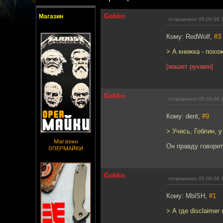
Goblin
Магазин
отправлено 05.09.08 
Кому: RedWolf,
#3
> А книжка - похо
[машет руками]
Goblin
отправлено 05.09.08 
Кому: dent,
#9
> Учись, Гоблин, 
Магазин
Он правду говорит
ОПЕРМАЙКИ
Goblin
отправлено 05.09.08 
Кому: MblSH,
#1
> А где disclaime