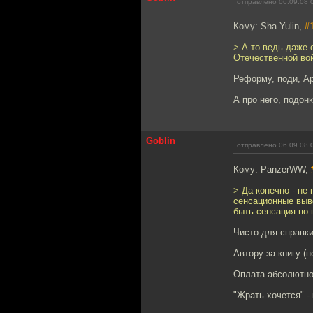
отправлено 06.09.08 
Кому: Sha-Yulin,
#
> А то ведь даже 
Отечественной вой
Реформу, поди, А
А про него, подон
Goblin
отправлено 06.09.08 
Кому: PanzerWW,
> Да конечно - не
сенсационные вывод
быть сенсация по п
Чисто для справки
Автору за книгу (
Оплата абсолютно
"Жрать хочется" -