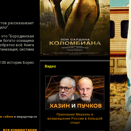
отов рассказывает
ило".
, что "Бородинская
ми богато оснащена
обратно всё. Книга
ганизация, система
2:00 историк Борис
Видео
Признание Меркель и
ие сайтов
в megagroup.ru
возвращение России в большой
спорт
все комментарии