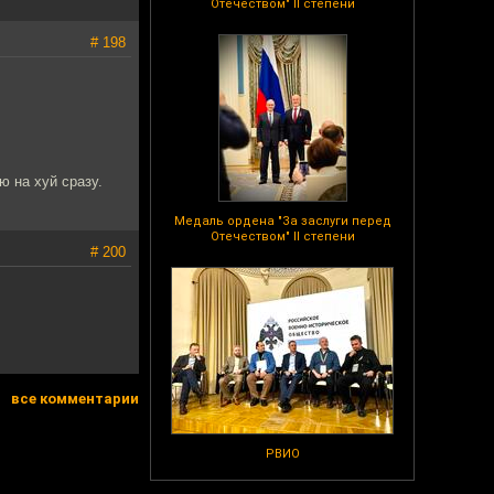
Отечеством" II степени
# 198
ю на хуй сразу.
Медаль ордена "За заслуги перед
Отечеством" II степени
# 200
все комментарии
РВИО