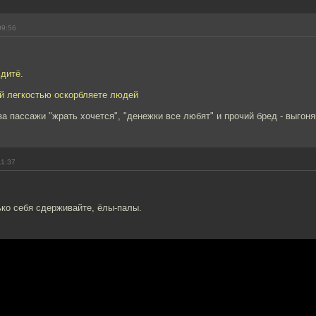
09:56
 дитё.
ой легкостью оскорбляете людей
 за пассажи "жрать хочется", "денежки все любят" и прочий бред - выгоня
11:37
ко себя сдерживайте, ёлы-палы.