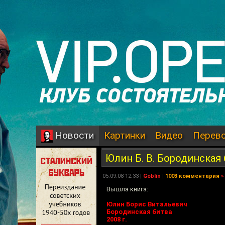
Картинки
Видео
Перев
Новости
Юлин Б. В. Бородинская 
05.09.08 12:33 |
Goblin
|
1003 комментария
»
Вышла книга:
Юлин Борис Витальевич
Бородинская битва
2008 г.