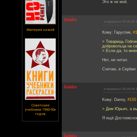
Это ж не моё.
Goblin
отправлено 05.09.08 
Империя ножей
Кому: Гаруспик,
#
> Товарищь Гоблин
добровольца на се
> Если да, то мнен
Нет, не читал.
Считаю, в Сербии 
Goblin
отправлено 05.09.08 
Кому: Danny,
#150
Советские
> Дим Юрьич, а вы
учебники 1940-50х
годов
Я ещё Достоевског
Goblin