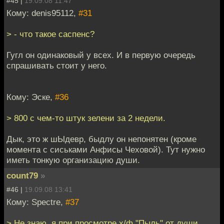
#45 |
19.09.08 11:47
Кому: denis95112,
#31
> - что такое саспенс?
Гугл он одинаковый у всех. И в первую очередь
спрашивать стоит у него.
Кому: Эске,
#36
> 800 с чем-то штук зелени за 2 недели.
Дык, это ж шЫдевр, быдлу он непонятен (кроме
момента с сиськами Анфисы Чеховой). Тут нужно
иметь тонкую организацию души.
count79
»
#46 |
19.09.08 13:41
Кому: Spectre,
#37
> Не знаю, я при просмотре х/ф "Пыль" от души