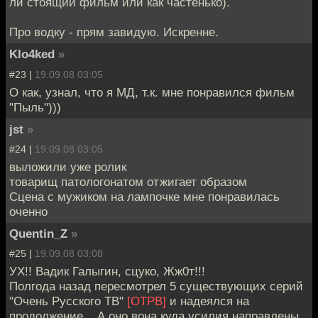
ли стоящий фильм или как частенько).
Про водку - прям завидую. Искренне.
Klo4ked
»
#23 |
19.09.08 03:05
О как, узнал, что я МД, т.к. мне понравился фильм
"Пыль")))
jst
»
#24 |
19.09.08 03:05
выложили уже ролик
товарищ патологонатом отжигает образом
Сцена с мужиком на лампочке мне понравилась
оченно
Quentin_Z
»
#25 |
19.09.08 03:08
УХ!! Вадик Галыгин, сцуко, Жж0т!!!
Полгода назад пересмотрел 5 существующих серий
"Очень Русского ТВ"
[ОТРВ]
и надеялся на
продолжение... А оно вона куда усилия направлены