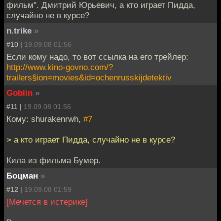
фильм". Дмитрий Юрьевич, а кто играет Пидда,
случайно не в курсе?
n.trike
»
#10 |
19.09.08 01:56
Если кому надо, то вот ссылка на его трейлер:
http://www.kino-govno.com/?
trailers§ion=movies&id=ochenrusskijdetektiv
Goblin
»
#11 |
19.09.08 01:56
Кому: shurakenrwh,
#7
> а кто играет Пидда, случайно не в курсе?
Кила из фильма Бумер.
Боцман
»
#12 |
19.09.08 01:59
[Мечется в истерике]