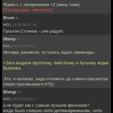
Ждем-с с нетерпением +2 (жена тоже)
[Суслик,сука - личность]
Brum
»
#33 |
19.09.08 07:38
Галыгин,Стоянов - уже радует.
Wamp
»
#34 |
19.09.08 09:17
Интерес разожгли, осталось ждать премьеры.
>Зато выдали футболку, бейсболку и бутылку водки
Bushinka
Это, я полагаю, надо отложить до самого просмотра
(перестраховываются?)))
Blangr
»
#35 |
19.09.08 09:17
а не будет как с самым лучшим фильмом?
когда было смешно либо детямнаркоманам, либо