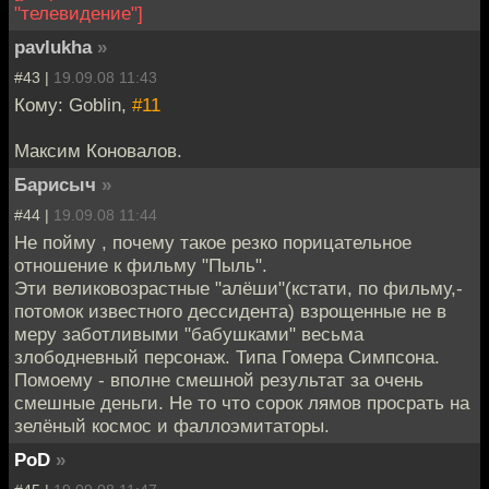
"телевидение"]
pavlukha
»
#43 |
19.09.08 11:43
Кому: Goblin,
#11
Максим Коновалов.
Барисыч
»
#44 |
19.09.08 11:44
Не пойму , почему такое резко порицательное
отношение к фильму "Пыль".
Эти великовозрастные "алёши"(кстати, по фильму,-
потомок известного дессидента) взрощенные не в
меру заботливыми "бабушками" весьма
злободневный персонаж. Типа Гомера Симпсона.
Помоему - вполне смешной результат за очень
смешные деньги. Не то что сорок лямов просрать на
зелёный космос и фаллоэмитаторы.
PoD
»