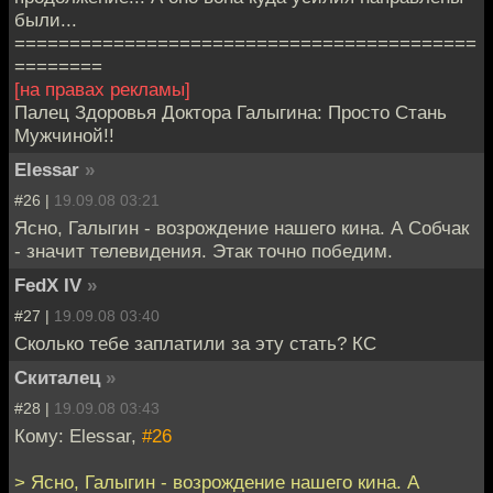
были...
==========================================
========
[на правах рекламы]
Палец Здоровья Доктора Галыгина: Просто Стань
Мужчиной!!
Elessar
»
#26 |
19.09.08 03:21
Ясно, Галыгин - возрождение нашего кина. А Собчак
- значит телевидения. Этак точно победим.
FedX IV
»
#27 |
19.09.08 03:40
Сколько тебе заплатили за эту стать? КС
Скиталец
»
#28 |
19.09.08 03:43
Кому: Elessar,
#26
> Ясно, Галыгин - возрождение нашего кина. А