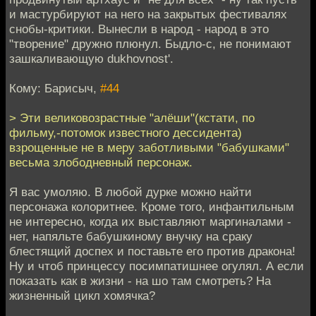
и мастурбируют на него на закрытых фестивалях
снобы-критики. Вынесли в народ - народ в это
"творение" дружно плюнул. Быдло-с, не понимают
зашкаливающую dukhovnost'.
Кому: Барисыч,
#44
> Эти великовозрастные "алёши"(кстати, по
фильму,-потомок известного дессидента)
взрощенные не в меру заботливыми "бабушками"
весьма злободневный персонаж.
Я вас умоляю. В любой дурке можно найти
персонажа колоритнее. Кроме того, инфантильным
не интересно, когда их выставляют маргиналами -
нет, напяльте бабушкиному внучку на сраку
блестящий доспех и поставьте его против дракона!
Ну и чтоб принцессу посимпатишнее огулял. А если
показать как в жизни - на шо там смотреть? На
жизненный цикл хомячка?