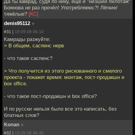
Да ты камрад, судя по нику, ещё и "низший пилотаж"
Боянова не раз прочёл! Употребляемс?! Лёгкие/
тяжёлые?
[КС]
denis95112
»
#31 |
19.09.08 06:10
Камрады разжуйте:
> В общем, саспенс нерв
- что такое саспенс?
> Что получится из этого рискованного и смелого
проекта - покажет время: монтаж, пост-продакшн и
box office.
- что такое пост-продакшн и box office?
И по русски нельзя было все это написать, без
блатных слов?
Konan
»
#32 |
19.09.08 06:40