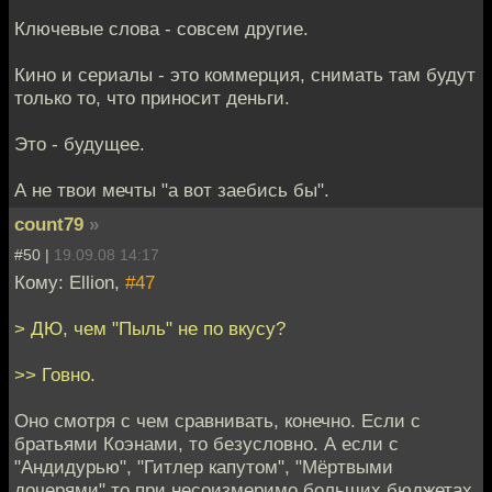
Ключевые слова - совсем другие.
Кино и сериалы - это коммерция, снимать там будут
только то, что приносит деньги.
Это - будущее.
А не твои мечты "а вот заебись бы".
count79
»
#50 |
19.09.08 14:17
Кому: Ellion,
#47
> ДЮ, чем "Пыль" не по вкусу?
>> Говно.
Оно смотря с чем сравнивать, конечно. Если с
братьями Коэнами, то безусловно. А если с
"Андидурью", "Гитлер капутом", "Мёртвыми
дочерями" то при несоизмеримо больших бюджетах