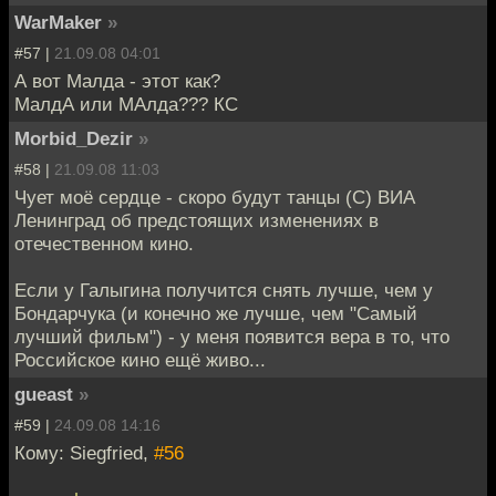
WarMaker
»
#57 |
21.09.08 04:01
А вот Малда - этот как?
МалдА или МАлда??? КС
Morbid_Dezir
»
#58 |
21.09.08 11:03
Чует моё сердце - скоро будут танцы (С) ВИА
Ленинград об предстоящих изменениях в
отечественном кино.
Если у Галыгина получится снять лучше, чем у
Бондарчука (и конечно же лучше, чем "Самый
лучший фильм") - у меня появится вера в то, что
Российское кино ещё живо...
gueast
»
#59 |
24.09.08 14:16
Кому: Siegfried,
#56