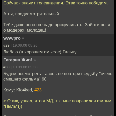
Собчак - значит телевидения. Этак точно победим.
А ты, предусмотрительный.
Тебе даже погон не надо прикручивать. Заботишься
о модерах, молодец!
wwwpro
»
#29 |
19.09.08 05:26
Люблю (в хорошем смысле) Галыгу
Гагарин Жив!
»
#30 |
19.09.08 05:30
Будем посмотреть - авось не повторит судьбу "очень
смешнго фильма" 60
Кому: Klo4ked,
#23
> О как, узнал, что я МД, т.к. мне понравился фильм
"Пыль")))