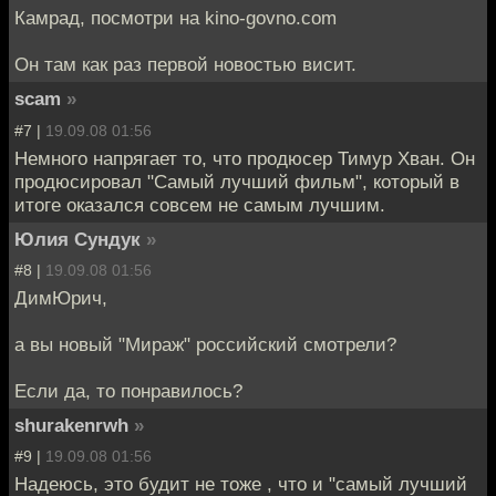
Камрад, посмотри на kino-govno.com
Он там как раз первой новостью висит.
scam
»
#7 |
19.09.08 01:56
Немного напрягает то, что продюсер Тимур Хван. Он
продюсировал "Самый лучший фильм", который в
итоге оказался совсем не самым лучшим.
Юлия Сундук
»
#8 |
19.09.08 01:56
ДимЮрич,
а вы новый "Мираж" российский смотрели?
Если да, то понравилось?
shurakenrwh
»
#9 |
19.09.08 01:56
Надеюсь, это будит не тоже , что и "самый лучший