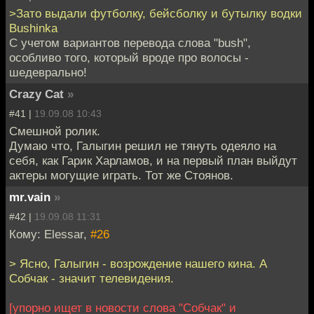
>Зато выдали футболку, бейсболку и бутылку водки
Bushinka
C учетом вариантов перевода слова "bush",
особливо того, который вроде про волосы -
шедеврально!
Crazy Cat
»
#41 |
19.09.08 10:43
Смешной ролик.
Думаю что, Галыгин решил не тянуть одеяло на
себя, как Гарик Харламов, и на первый план выйдут
актеры могущие играть. Тот же Стоянов.
mr.vain
»
#42 |
19.09.08 11:31
Кому: Elessar,
#26
> Ясно, Галыгин - возрождение нашего кина. А
Собчак - значит телевидения.
[упорно ищет в новости слова "Собчак" и