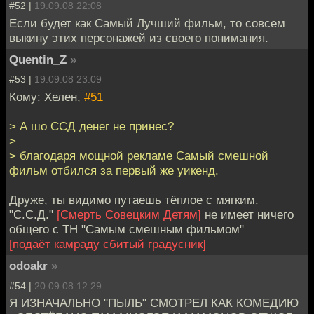
#52 |
19.09.08 22:08
Если будет как Самый Лучший фильм, то совсем
выкину этих персонажей из своего понимания.
Quentin_Z
»
#53 |
19.09.08 23:09
Кому: Хелен,
#51
> А шо ССД денег не принес?
>
> благодаря мощной рекламе Самый смешной
фильм отбился за первый же уикенд.
Друже, ты видимо путаешь тёплое с мягким.
"С.С.Д."
[Смерть Совецким Детям]
не имеет ничего
общего с ТН "Самым смешным фильмом"
[подаёт камраду сбитый градусник]
odoakr
»
#54 |
20.09.08 12:29
Я ИЗНАЧАЛЬНО "ПЫЛЬ" СМОТРЕЛ КАК КОМЕДИЮ