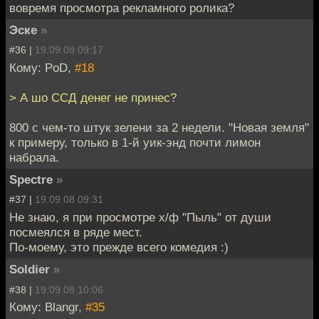
вовремя просмотра рекламного ролика?
Эске
»
#36 |
19.09.08 09:17
Кому: PoD,
#18
> А шо ССД денег не принес?
800 с чем-то штук зелени за 2 недели. "Новая земля"
к примеру, только в 1-й уик-энд почти лимон
набрала.
Spectre
»
#37 |
19.09.08 09:31
Не знаю, я при просмотре х/ф "Пыль" от души
посмеялся в ряде мест.
По-моему, это прежде всего комедия :)
Soldier
»
#38 |
19.09.08 10:06
Кому: Blangr,
#35