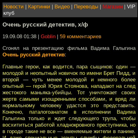
Новости
|
Картинки
|
Видео
|
Переводы
|
Магазин
|
VIP
клуб
Очень русский детектив, х/ф
19.09.08 01:38
|
Goblin
|
59 комментариев
Сгонял на презентацию фильма Вадима Галыгина
Очень русский детектив
:
Главные герои, как водится, пара сыщиков: один —
молодой и неопытный новичок по имени Брет Пидд, и
второй — чуть менее молодой и немного более
опытный — герой Юрия Стоянова, нападают на след
жестокого маньяка-убийцы. Тот уничтожает своих
жертв самыми изощренными способами, и вряд ли
нормальному человеку удастся это представить.
Конечно, паталогоанатом в исполнении Вадима
Галыгина только и ждет следующего трупа, чтобы
восхититься работой хладнокровного преступника, но
в городе такие не все — вменяемые жители в панике.
И даже специальные агенты службы федеральной