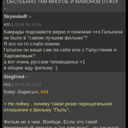
, ОБСТЁБАНО ТАМ МНОГОЕ И МАМОНОВ ОТЖОГ
...
SkywokeR
»
#55 |
20.09.08 13:55
Камрады подскажите верно я понимаю что Галыгина
не было в "самом лучшем фильме"?
Я его чо-то слабо помню.
Галыгин он ваще сам по-себе или с Галустяном и
Харламовым?
а вот очень русское телевиденье +1
в общем жду фильму :)
Siegfried
»
#56 |
20.09.08 22:51
Кому: Барисыч,
#44
> Не пойму , почему такое резко порицательное
отношение к фильму "Пыль".
Фильм ни о чем. Вообще. Если это такой
продвинутый артхаус и "не для всех" - ну так пусть