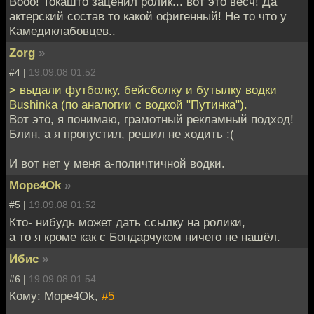
Вооо! Токашто заценил ролик... вот это весч! Да
актерский состав то какой офигенный! Не то что у
Камедиклабовцев..
Zorg
»
#4 |
19.09.08 01:52
> выдали футболку, бейсболку и бутылку водки
Bushinka (по аналогии с водкой "Путинка").
Вот это, я понимаю, грамотный рекламный подход!
Блин, а я пропустил, решил не ходить :(
И вот нет у меня а-поличтичной водки.
Mope4Ok
»
#5 |
19.09.08 01:52
Кто- нибудь может дать ссылку на ролики,
а то я кроме как с Бондарчуком ничего не нашёл.
Ибис
»
#6 |
19.09.08 01:54
Кому: Mope4Ok,
#5