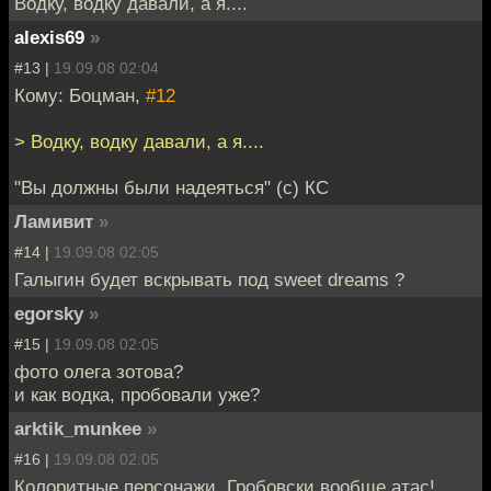
Водку, водку давали, а я....
alexis69
»
#13 |
19.09.08 02:04
Кому: Боцман,
#12
> Водку, водку давали, а я....
"Вы должны были надеяться" (с) КС
Ламивит
»
#14 |
19.09.08 02:05
Галыгин будет вскрывать под sweet dreams ?
egorsky
»
#15 |
19.09.08 02:05
фото олега зотова?
и как водка, пробовали уже?
arktik_munkee
»
#16 |
19.09.08 02:05
Колоритные персонажи, Гробовски вообще атас!