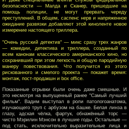
безопасности — Малда и Сканер, пришедшие на
помощь полиции, не могут прервать череду
преступлений. В общем, саспенс нерв и напряженное
ожидание развязки добавляют этой киноленте новое
измерение настоящего триллера.
"Очень русский детектив" — микс сразу трех жанров
— комедии, детектива и триллера, созданный по
всем канонам классического американского кино, но
сохранивший при этом легкость и общую пародийную
манеру повествования. Что получится из этого
рискованного и смелого проекта — покажет время:
монтаж, пост-продакшн и box office.
Показанные отрывки были очень даже смешные. И
это несмотря на выпущенный ранее "Самый лучший
фильм". Вадим выступал в роли патологоанатома,
изучающего труп с арбузом на башке. Белая линза в
глазу, адская чёлка, фартук, обнажённый торс —
чисто Мэрилин Мэнсон в лучшие годы. Остальные —
под стать, исключительно выразительные лица и