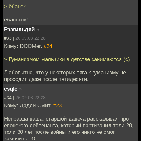
> ёбанек
ебаньков!
Разгильдяй
»
#33 |
26.09.08 22:28
Кому: DOOMer,
#24
> Гуманизмом мальчики в детстве занимаются (с)
Любопытно, что у некоторых тяга к гуманизму не
проходит даже после пятидесяти.
esqlc
»
#34 |
26.09.08 22:28
Кому: Дадли Смит,
#23
Неправда ваша, старшой давеча рассказывал про
епонского лейтенанта, который партизанил толи 20,
толи 30 лет после войны и его никто не смог
замочить. КС