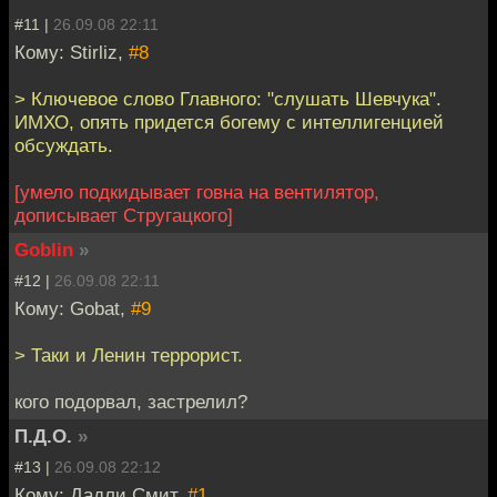
#11 |
26.09.08 22:11
Кому: Stirliz,
#8
> Ключевое слово Главного: "слушать Шевчука".
ИМХО, опять придется богему с интеллигенцией
обсуждать.
[умело подкидывает говна на вентилятор,
дописывает Стругацкого]
Goblin
»
#12 |
26.09.08 22:11
Кому: Gobat,
#9
> Таки и Ленин террорист.
кого подорвал, застрелил?
П.Д.О.
»
#13 |
26.09.08 22:12
Кому: Дадли Смит,
#1