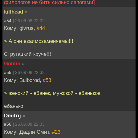
филологов не бить сильно сапогами]
killhead
»
#54 |
26.09.08 22:32
Кому: givrus,
#44
> А они взаимозаменяемы!!!
Стругацкий круче!!!
Goblin
»
#55 |
26.09.08 22:33
Кому: Bulborod,
#53
> женский - ебанек, мужской - ебаньков
ебанько
Dmitrij
»
#56 |
26.09.08 22:33
Кому: Дадли Смит,
#23