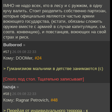
IMHO не надо всех, кто в лесу и с ружжом, в одну
кучу валить. Стоит разделить собственно партизан,
которые официально являются частью армии
воюющего государства, (кстати, обязаны сложить
оружие вместе с армией в случае капитуляции, см.
соотв. конвенцию), и повстанцев, воюющих на свой
страх и риск.
Bulborod
»
#57 |
26.09.08 22:33
Кому: DOOMer,
#24
> Гуманизмом мальчики в детстве занимаются (с)
[Сполз под стол. Тщательно записывает]
tazuja
»
#58 |
26.09.08 22:33
Кому: Ragnar Petrovich,
#48
> Перейдя от индивидуального террора - к