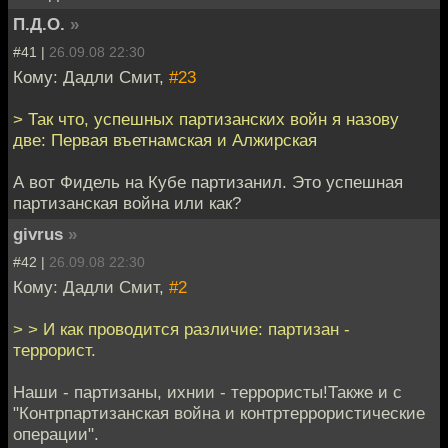
П.Д.О.
»
#41 |
26.09.08 22:30
Кому: Дадли Смит,
#23
> Так что, успешных партизанских войн я назову
две: Первая въетнамская и Алжирская
А вот Фидель на Кубе партизанил. Это успешная
партизанская война или как?
givrus
»
#42 |
26.09.08 22:30
Кому: Дадли Смит,
#2
> > И как проводится различие: партизан -
террорист.
Наши - партизаны, ихнии - террористы!Также и с
"Контрпартизанская война и контртеррористические
операции".