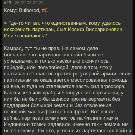
#23 |
26.09.08 22:20
Кому: Bulborod,
#6
> Где-то читал, что единственным, кому удалось
искоренить партизан, был Иосиф Виссарионович.
Или я ошибаюсь?
Камрад, тут ты не прав. На самом деле
большинство партизанских войн были не
успешными, и только несколько окончилось
победой, или полупобедой. дело в том, что у
партизан нет шансов против регулярной армии, если
партизанам не оказывается массированная помощь
из вне, и туда не отвлекается часть сил агрессора.
Как бы не были храбры белорусские партизаны, у
них бы не было-бы шансов против вермахта без
поддержки большой земли и без отвлечения
основной массы фритцев на фронт. Вот после
войны. партизан коммунистов на Филиппинах и
Индонезии томми задавили именно так - помочь им
было некому. Так что, успешных партизанских войн я