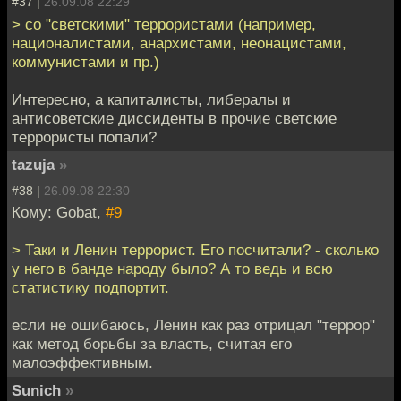
#37 |
26.09.08 22:29
> со "светскими" террористами (например,
националистами, анархистами, неонацистами,
коммунистами и пр.)
Интересно, а капиталисты, либералы и
антисоветские диссиденты в прочие светские
террористы попали?
tazuja
»
#38 |
26.09.08 22:30
Кому: Gobat,
#9
> Таки и Ленин террорист. Его посчитали? - сколько
у него в банде народу было? А то ведь и всю
статистику подпортит.
если не ошибаюсь, Ленин как раз отрицал "террор"
как метод борьбы за власть, считая его
малоэффективным.
Sunich
»