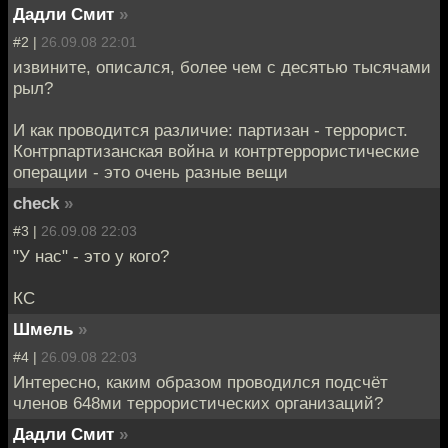
Дадли Смит
»
#2 |
26.09.08 22:01
извините, описался, более чем с десятью тысячами
рыл?
И как проводится различие: партизан - террорист.
Контрпартизанская война и контртеррористические
операции - это очень разные вещи
check
»
#3 |
26.09.08 22:03
"У нас" - это у кого?
КС
Шмель
»
#4 |
26.09.08 22:03
Интересно, каким образом проводился подсчёт
членов 648ми террористических организаций?
Дадли Смит
»