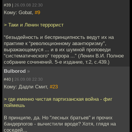
#39 |
26.09.08 22:30
Кому: Gobat,
#9
> Таки и Ленин террорист
“безыдейность и беспринципность ведут их на
практике к “революционному авантюризму”,
выражающемуся ... и в их шумной проповеди
“систематического” террора ...” (Ленин В.И. Полное
собрание сочинений. 5-е издание, т.2, с.439.)
Bulborod
»
#40 |
26.09.08 22:30
Кому: Дадли Смит,
#23
> где именно чистая партизанская война - фиг
поймешь
В принципе, да. Но "лесных братьев" и прочих
бандерлогов - вычистили вроде? Хотя, глядя на
соседей...