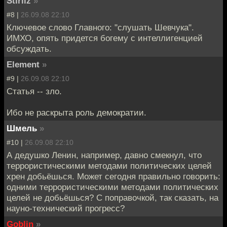
Stirliz
»
#8 |
26.09.08 22:10
Ключевое слово Главного: "слушать Шевчука".
ИМХО, опять придется богему с интеллигенцией
обсуждать.
Element
»
#9 |
26.09.08 22:10
Статья -- зло.
Ибо не раскрыта роль демократии.
Шмель
»
#10 |
26.09.08 22:10
А дедушко Ленин, например, давно смекнул, что
террористическими методами политических целей
хрен добьёшься. Может сегодня правильно говорить:
одними террористическими методами политических
целей не добьёшься? С поправочкой, так сказать, на
науно-технический прогресс?
Goblin
»