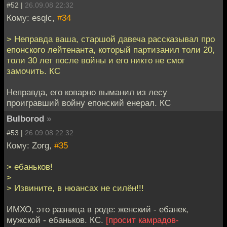
#52 |
26.09.08 22:32
Кому: esqlc,
#34
> Неправда ваша, старшой давеча рассказывал про
епонского лейтенанта, который партизанил толи 20,
толи 30 лет после войны и его никто не смог
замочить. КС
Неправда, его коварно выманил из лесу
проигравший войну епонский енерал. КС
Bulborod
»
#53 |
26.09.08 22:32
Кому: Zorg,
#35
> ебаньков!
>
> Извините, в нюансах не силён!!!
ИМХО, это разница в роде: женский - ебанек,
мужской - ебаньков. КС.
[просит камрадов-