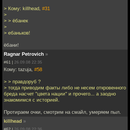
> Кому: killhead,
#31
>
> > ёбанек
>
> ебаньков!
ёбани!
Ragnar Petrovich
»
#61 |
26.09.08 22:35
Кому: tazuja,
#58
> > правдоруб ?
> тогда приводим факты либо не несем откровенного
бреда насчет "цвета нации" и прочего... а заодно
знакомимся с историей.
Протираем очки, смотрим на смайл, умеряем пыл.
killhead
»
#62 |
26.09.08 22:36