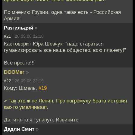
По мнению Грузии, одна такая есть - Российская
Армия!
Разгильдяй
»
#21 |
26.09.08 22:18
Как говорит Юра Шевчук: "надо стараться
гуманизировать все наше общество, всю планету!"
Всё просто!!!
DOOMer
»
#22 |
26.09.08 22:19
Кому: Шмель,
#19
> Так это ж не Ленин. Про погремуху брата история
как-то умалчивает.
Да, что-то я тупанул. Извините
Дадли Смит
»