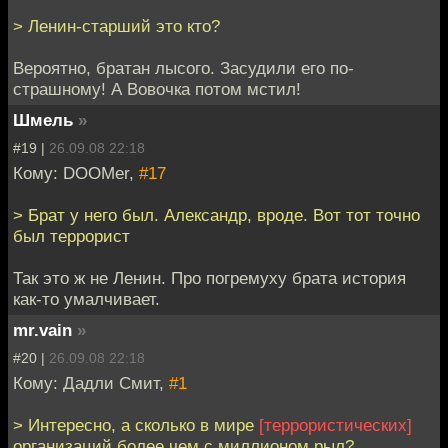
> Ленин-старший это кто?
Вероятно, братан лысого. Засудили его по-
страшному! А Вовочка потом мстил!
Шмель
»
#19 |
26.09.08 22:18
Кому: DOOMer,
#17
> Брат у него был. Александр, вроде. Вот тот точно
был террорист
Так это ж не Ленин. Про погремуху брата история
как-то умалчивает.
mr.vain
»
#20 |
26.09.08 22:18
Кому: Дадли Смит,
#1
> Интересно, а сколько в мире
[террористических]
организаций более чем с миллионом рыл?