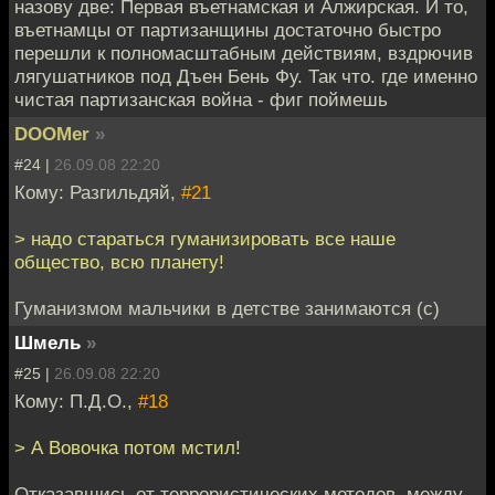
назову две: Первая въетнамская и Алжирская. И то,
въетнамцы от партизанщины достаточно быстро
перешли к полномасштабным действиям, вздрючив
лягушатников под Дъен Бень Фу. Так что. где именно
чистая партизанская война - фиг поймешь
DOOMer
»
#24 |
26.09.08 22:20
Кому: Разгильдяй,
#21
> надо стараться гуманизировать все наше
общество, всю планету!
Гуманизмом мальчики в детстве занимаются (с)
Шмель
»
#25 |
26.09.08 22:20
Кому: П.Д.О.,
#18
> А Вовочка потом мстил!
Отказавшись от террористических методов, между