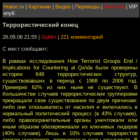
Новости
|
Картинки
|
Видео
|
Переводы
|
Магазин
|
VIP
клуб
Террористический конец
26.09.08 21:55
|
Goblin
|
221 комментарий
С мест сообщают:
В рамках исследования How Terrorist Groups End /
Implications for Countering al Qa'ida были проверены
истории 648 террористических структур,
существовавших в период с 1968 по 2006 год.
Примерно 62% из них ныне не существуют. В
большинстве случаев террористические группировки
прекращали свое существование по двум причинам:
либо они отказывались от насилия и включались в
нормальный политический процесс (в 43% случаев),
либо правоохранительные органы уничтожали или
иным образом обезвреживали их ключевых лидеров
(40% случаев). Лишь в 10% случаев террористов
смогли уничтожить вооруженные силы государств. В