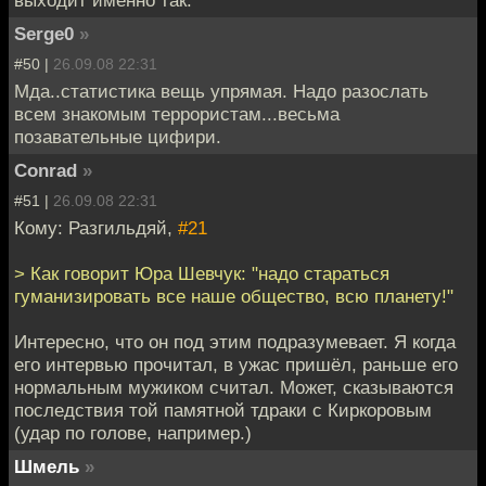
выходит именно так.
Serge0
»
#50 |
26.09.08 22:31
Мда..статистика вещь упрямая. Надо разослать
всем знакомым террористам...весьма
позавательные цифири.
Conrad
»
#51 |
26.09.08 22:31
Кому: Разгильдяй,
#21
> Как говорит Юра Шевчук: "надо стараться
гуманизировать все наше общество, всю планету!"
Интересно, что он под этим подразумевает. Я когда
его интервью прочитал, в ужас пришёл, раньше его
нормальным мужиком считал. Может, сказываются
последствия той памятной тдраки с Киркоровым
(удар по голове, например.)
Шмель
»