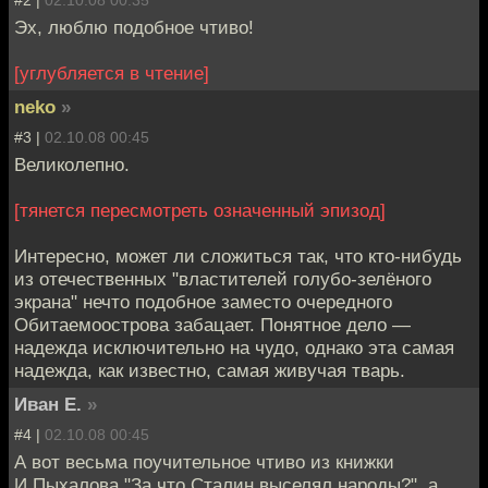
#2 |
02.10.08 00:35
Эх, люблю подобное чтиво!
[углубляется в чтение]
neko
»
#3 |
02.10.08 00:45
Великолепно.
[тянется пересмотреть означенный эпизод]
Интересно, может ли сложиться так, что кто-нибудь
из отечественных "властителей голубо-зелёного
экрана" нечто подобное заместо очередного
Обитаемоострова забацает. Понятное дело —
надежда исключительно на чудо, однако эта самая
надежда, как известно, самая живучая тварь.
Иван Е.
»
#4 |
02.10.08 00:45
А вот весьма поучительное чтиво из книжки
И.Пыхалова "За что Сталин выселял народы?", а