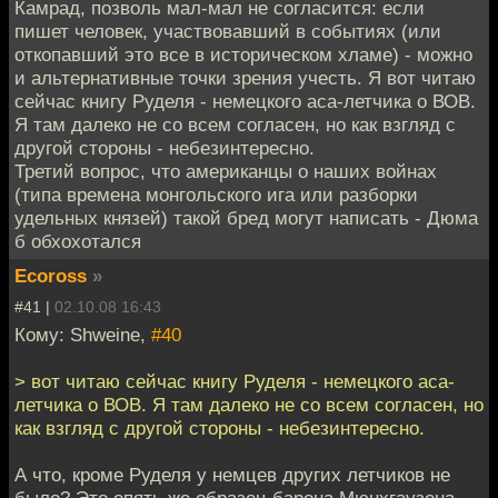
Камрад, позволь мал-мал не согласится: если
пишет человек, участвовавший в событиях (или
откопавший это все в историческом хламе) - можно
и альтернативные точки зрения учесть. Я вот читаю
сейчас книгу Руделя - немецкого аса-летчика о ВОВ.
Я там далеко не со всем согласен, но как взгляд с
другой стороны - небезинтересно.
Третий вопрос, что американцы о наших войнах
(типа времена монгольского ига или разборки
удельных князей) такой бред могут написать - Дюма
б обхохотался
Ecoross
»
#41 |
02.10.08 16:43
Кому: Shweine,
#40
> вот читаю сейчас книгу Руделя - немецкого аса-
летчика о ВОВ. Я там далеко не со всем согласен, но
как взгляд с другой стороны - небезинтересно.
А что, кроме Руделя у немцев других летчиков не
было? Это опять же образец барона Мюнхгаузена,