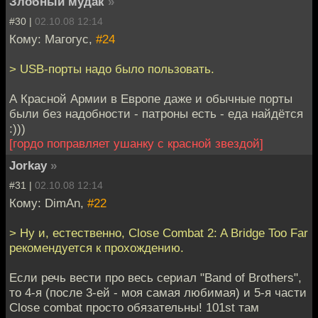
Злобный мудак
»
#30 |
02.10.08 12:14
Кому: Магогус,
#24
> USB-порты надо было пользовать.
А Красной Армии в Европе даже и обычные порты
были без надобности - патроны есть - еда найдётся
:)))
[гордо поправляет ушанку с красной звездой]
Jorkay
»
#31 |
02.10.08 12:14
Кому: DimAn,
#22
> Ну и, естественно, Close Combat 2: A Bridge Too Far
рекомендуется к прохождению.
Если речь вести про весь сериал "Band of Brothers",
то 4-я (после 3-ей - моя самая любимая) и 5-я части
Close combat просто обязательны! 101st там