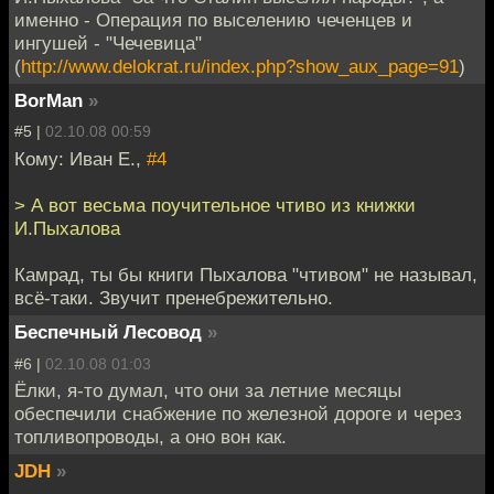
именно - Операция по выселению чеченцев и
ингушей - "Чечевица"
(
http://www.delokrat.ru/index.php?show_aux_page=91
)
BorMan
»
#5 |
02.10.08 00:59
Кому: Иван Е.,
#4
> А вот весьма поучительное чтиво из книжки
И.Пыхалова
Камрад, ты бы книги Пыхалова "чтивом" не называл,
всё-таки. Звучит пренебрежительно.
Беспечный Лесовод
»
#6 |
02.10.08 01:03
Ёлки, я-то думал, что они за летние месяцы
обеспечили снабжение по железной дороге и через
топливопроводы, а оно вон как.
JDH
»