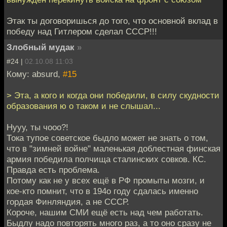
Этак ты договоришься до того, что основной вклад в
победу над Гитлером сделал СССР!!!
Злобный мудак
»
#24 |
02.10.08 11:03
Кому: absurd,
#15
> Эта, а кого и когда они победили, в силу скудности
образования ю о таком и не слышал...
Нууу, ты чооо?!
Тока тупое советское быдло может не знать о том,
что в "зимней войне" маленькая доблестная финская
армия победила полчища сталинских совков. КС.
Правда есть проблема.
Потому как не у всех ещё в РФ промыты мозги, и
кое-кто помнит, что в 194о году сдалась именно
гордая Финляндия, а не СССР.
Короче, нашим СМИ ещё есть над чем работать.
Быдлу надо повторять много раз, а то оно сразу не