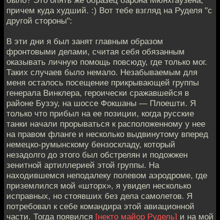
причем куда худший. :) Вот тебе взгляд на Руделя "с
другой стороны":
В эти дни я был занят главным образом
фронтовыми делами, считая себя обязанным
оказывать личную помощь повсюду, где только мог.
Таких случаев было немало. Незабываемым для
меня осталось посещение прикрывающей группы
генерала Винклера, героически сражавшейся в
районе Бузэу, на шоссе Фокшаны — Плоешти. Я
только что прибыл на ее позиции, когда русские
танки начали прорываться к расположенному у нее
на правом фланге и несколько выдвинутому вперед
немецко-румынскому бензоскладу, который
незадолго до этого был обстрелян и подожжен
зенитной артиллерией этой группы. На
находившемся неподалеку полевом аэродроме, где
приземлился мой «шторх», я увидел несколько
исправных, но стоявших без дела самолетов. Я
потребовал к себе командира этой авиационной
части. Тогда появился
[некто майор Рудель]
и на мой