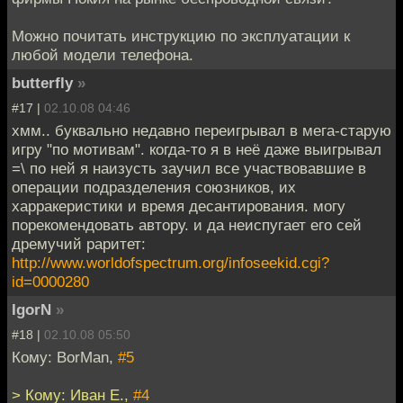
Можно почитать инструкцию по эксплуатации к
любой модели телефона.
butterfly
»
#17 |
02.10.08 04:46
хмм.. буквально недавно переигрывал в мега-старую
игру "по мотивам". когда-то я в неё даже выигрывал
=\ по ней я наизусть заучил все участвовавшие в
операции подразделения союзников, их
харракеристики и время десантирования. могу
порекомендовать автору. и да неиспугает его сей
дремучий раритет:
http://www.worldofspectrum.org/infoseekid.cgi?
id=0000280
IgorN
»
#18 |
02.10.08 05:50
Кому: BorMan,
#5
> Кому: Иван Е.,
#4