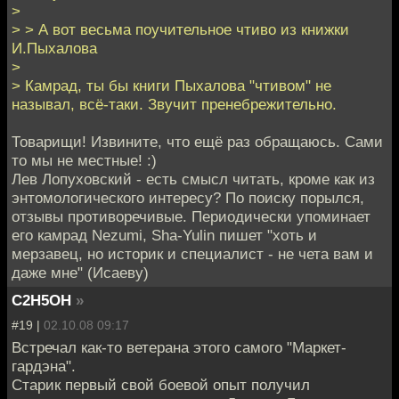
>
> > А вот весьма поучительное чтиво из книжки
И.Пыхалова
>
> Камрад, ты бы книги Пыхалова "чтивом" не
называл, всё-таки. Звучит пренебрежительно.
Товарищи! Извините, что ещё раз обращаюсь. Сами
то мы не местные! :)
Лев Лопуховский - есть смысл читать, кроме как из
энтомологического интересу? По поиску порылся,
отзывы противоречивые. Периодически упоминает
его камрад Nezumi, Sha-Yulin пишет "хоть и
мерзавец, но историк и специалист - не чета вам и
даже мне" (Исаеву)
C2H5OH
»
#19 |
02.10.08 09:17
Встречал как-то ветерана этого самого "Маркет-
гардэна".
Старик первый свой боевой опыт получил