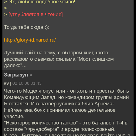
> Эх, люблю подобное чтиво!
>
>
[углубляется в чтение]
Тогда тебе сюда :):
http://glory-id.narod.ru/
Лучший сайт на тему, с обзором книг, фото,
рассказом о съемках фильма "Мост слишком
далеко"...
Загрызун
»
#9 |
02.10.08 01:43
Чего-то Моделя опустили - он хоть и перестал быть
Командующим Запад, но командиром группы армий
Б остался. И в развернувшихся близ Арнема-
Нейменгена боях принимал самое деятельное
участие.
"Некоторое количество танков" - это батальон Т-4 в
составе "Фрундсберга" и вроде полнокровный.
И это - Биттрих, он все таки не генерал-лейтенант, а