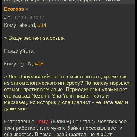
Ecoross
»
#21 |
02.10.08 10:17
Кому: absurd,
#14
> Ваще респект за ссылк
Пожалуйста.
Кому: IgorN,
#18
> Лев Лопуховский - есть смысл читать, кроме как
из энтомологического интересу? По поиску порылся,
отзывы противоречивые. Периодически упоминает
его камрад Nezumi, Sha-Yulin пишет "хоть и
мерзавец, но историк и специалист - не чета вам и
даже мне"
Естественно,
[ему]
(Юлину) не чета :), человек все-
таки работает, а не чужие байки пересказывает и
обзывается. В теме - разбирается, но любит