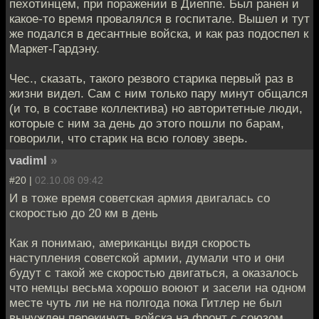
пехотинцем, при поражении в Диеппе. Был ранен и
какое-то время провалялся в госпитале. Вышел и тут
же подался в десантные войска, и как раз подоспел к
Маркет-Гардэну.
Чес., сказать, такого резвого старика первый раз в
жизни видел. Сам с ним только пару минут общался
(и то, в составе коллектива) но авторитетные люди,
которые с ним за день до этого пошли по барам,
говорили, что старик на всю голову зверь.
vadiml
»
#20 |
02.10.08 09:42
И в тоже время советская армия двигалась со
скоростью до 20 км в день
Как я понимаю, американцы видя скорость
наступления советской армии, думали что и они
будут с такой же скоростью двигаться, а оказалось
что немцы весьма хорошо воюют и засели на одном
месте чуть ли не на полгода пока Гитлер не был
вынужден перекинуть войска на фронт с союзом