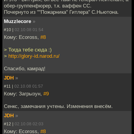
обер-группенфюрер, т.к. ваффен СС.
Почернуто из ""Пожарника" Гитлера" С.Ньютона.
Muzzlecore
»
#10 |
02.10.08 01:54
Кому: Ecoross,
#8
> Тогда тебе сюда :)
>
http://glory-id.narod.ru/
Спасибо, камрад!
JDH
»
#11 |
02.10.08 01:57
Кому: Загрызун,
#9
Сенкс, замечания учтены. Изменения внесём.
JDH
»
#12 |
02.10.08 02:03
Кому: Ecoross,
#8