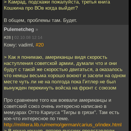
> Камрад, подскажи пожалуйста, третья книга
Кошкина про ВОв когда выйдет?
В общем, проблемы там. Будет.
Pulemetcheg
»
#28 |
02.10.08 12:14
Кому: vadiml,
#20
> Как я понимаю, американцы видя скорость
наступления советской армии, думали что и они
будут с такой же скоростью двигаться, а оказалось
что немцы весьма хорошо воюют и засели на одном
месте чуть ли не на полгода пока Гитлер не был
вынужден перекинуть войска на фронт с союзом
Про сравнение того как воевали американцы и
советский союз очень интересно написано в
мемуарах Отто Кариуса "Тигры в грязи". Там есть
кое-что интересное по теме.
http://militera.lib.ru/memo/german/carius_o/index.html
> В конце концов, пятеро русских представляли