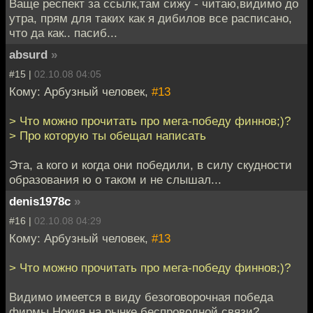
Ваще респект за ссылк,там сижу - читаю,видимо до
утра, прям для таких как я дибилов все расписано,
что да как.. пасиб...
absurd
»
#15 |
02.10.08 04:05
Кому: Арбузный человек,
#13
> Что можно прочитать про мега-победу финнов;)?
> Про которую ты обещал написать
Эта, а кого и когда они победили, в силу скудности
образования ю о таком и не слышал...
denis1978c
»
#16 |
02.10.08 04:29
Кому: Арбузный человек,
#13
> Что можно прочитать про мега-победу финнов;)?
Видимо имеется в виду безоговорочная победа
фирмы Нокия на рынке беспроводной связи?