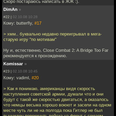
Скоро постараюсь написать в ЖЖ :).
DimAn
»
#22 |
02.10.08 10:28
Кому: butterfly,
#17
> хмм.. буквально недавно переигрывал в мега-
старую игру "по мотивам"
Ну и, естественно, Close Combat 2: A Bridge Too Far
рекомендуется к прохождению.
Komissar
»
#23 |
02.10.08 10:45
Кому: vadiml,
#20
> Как я понимаю, американцы видя скорость
наступления советской армии, думали что и они
будут с такой же скоростью двигаться, а оказалось
что немцы весьма хорошо воюют и засели на одном
месте чуть ли не на полгода пока Гитлер не был
вынужден перекинуть войска на фронт с союзом