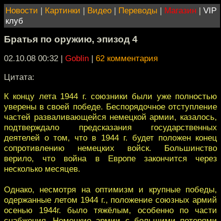
Новости
|
Картинки
|
Видео
|
Переводы
|
Магазин
|
VIP
клуб
Братья по оружию, эпизод 4
02.10.08 00:32
|
Goblin
|
62 комментария
Цитата:
К концу лета 1944 г. союзники были уже полностью
уверены в своей победе. Беспорядочное отступление
частей разваливающейся немецкой армии, казалось,
подтверждало предсказания государственных
деятелей о том, что в 1944 г. будет положен конец
сопротивлению немецких войск. Большинство
верило, что война в Европе закончится через
несколько месяцев.
Однако, несмотря на оптимизм и крупные победы,
одержанные летом 1944 г., положение союзных армий
осенью 1944г. было тяжёлым, особенно по части
снабжения. Немецкие армии с большими потерями