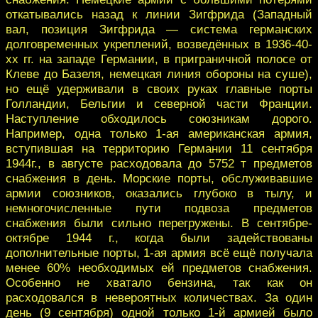
откатывались назад к линии Зигфрида (Западный
вал, позиция Зигфрида — система германских
долговременных укреплений, возведённых в 1936-40-
хх гг. на западе Германии, в приграничной полосе от
Клеве до Базеля, немецкая линия обороны на суше),
но ещё удерживали в своих руках главные порты
Голландии, Бельгии и северной части Франции.
Наступление обходилось союзникам дорого.
Например, одна только 1-ая американская армия,
вступившая на территорию Германии 11 сентября
1944г., в августе расходовала до 5752 т предметов
снабжения в день. Морские порты, обслуживавшие
армии союзников, оказались глубоко в тылу, и
немногочисленные пути подвоза предметов
снабжения были сильно перегружены. В сентябре-
октябре 1944 г., когда были задействованы
дополнительные порты, 1-ая армия всё ещё получала
менее 60% необходимых ей предметов снабжения.
Особенно не хватало бензина, так как он
расходовался в невероятных количествах. За один
день (9 сентября) одной только 1-й армией было