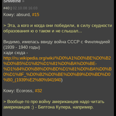
Shweine
»
#40 |
02.10.08 16:03
Кому: absurd,
#15
> Эта, а кого и когда они победили, в силу скудности
образования ю о таком и не слышал...
Видимо, имелась ввиду война СССР с Финляндией
(1939 - 1940 годы)
хади сюда -
http://ru.wikipedia.org/wiki/%D0%A1%D0%BE%D0%B2
%D0%B5%D1%82%D1%81%D0%BA%D0%BE-
%D1%84%D0%B8%D0%BD%D1%81%D0%BA%D0%B
0%D1%8F_%D0%B2%D0%BE%D0%B9%D0%BD%D0
%B0_(1939%E2%80%941940
)
Кому: Ecoross,
#32
> Вообще-то про войну американцев надо читать
американцев :) - Белтона Купера, например.