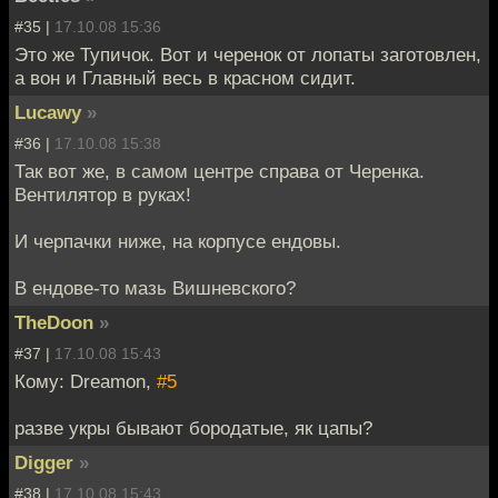
#35 |
17.10.08 15:36
Это же Тупичок. Вот и черенок от лопаты заготовлен,
а вон и Главный весь в красном сидит.
Lucawy
»
#36 |
17.10.08 15:38
Так вот же, в самом центре справа от Черенка.
Вентилятор в руках!
И черпачки ниже, на корпусе ендовы.
В ендове-то мазь Вишневского?
TheDoon
»
#37 |
17.10.08 15:43
Кому: Dreamon,
#5
разве укры бывают бородатые, як цапы?
Digger
»
#38 |
17.10.08 15:43