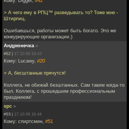
Кому: Digger,
#42
> А чего ему в РПЦ™ разведывать то? Тоже мне -
Штирлиц.
Ошибаешься, работы может быть богато. Это же
конкурирующие организации.)
Андрюнечка
»
#52 |
17.10.08 16:43
Кому: Lucawy,
#20
> А, бесштанные прячутся!
Коллега, не обижай безштанных. Сам таким когда-то
был. Коллега, с прошедшим профессиональным
праздником!
spc
»
#53 |
17.10.08 16:44
Кому: спиртсмен,
#51