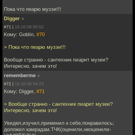
Пока что пеарю музэи!!!
Digger
»
#71 |
18.10.08 00:52
Кому: Goblin,
#70
> Пока что пеарю музэи!!!
Вообще странно - сантехник пиарит музеи?
Интересно, зачем это!
rememberme
»
#72 |
18.10.08 04:23
Кому: Digger,
#71
> Вообще странно - сантехник пиарит музеи?
Интересно, зачем это!
Увидел,изучил,применил к себе,понравилось;
доложил камрадам.ТЧК(оценили,неоценили-