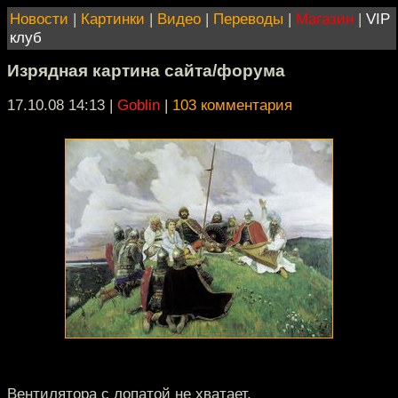
Новости
|
Картинки
|
Видео
|
Переводы
|
Магазин
|
VIP
клуб
Изрядная картина сайта/форума
17.10.08 14:13
|
Goblin
|
103 комментария
Вентилятора с лопатой не хватает.