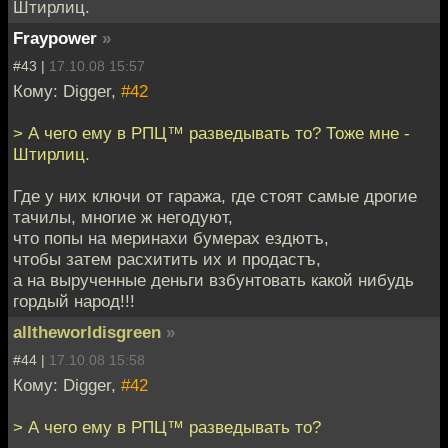
Штирлиц.
Fraypower
»
#43 |
17.10.08 15:57
Кому: Digger,
#42
> А чего ему в РПЦ™ разведывать то? Тоже мне -
Штирлиц.
Где у них ключи от гаража, где стоят самые дрогие
тачилы, многие ж негодуют,
что попы на меринахи бумерах ездютъ,
чтобы затем расхитить их и продастъ,
а на вырученные деньги взбунтовать какой нибудь
гордый народ!!!
alltheworldisgreen
»
#44 |
17.10.08 15:58
Кому: Digger,
#42
> А чего ему в РПЦ™ разведывать то?