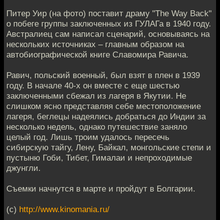
Питер Уир (на фото) поставит драму "The Way Back"
о побеге группы заключенных из ГУЛАГа в 1940 году.
Австралиец сам написал сценарий, основываясь на
нескольких источниках – главным образом на
автобиографической книге Славомира Равича.
Равич, польский военный, был взят в плен в 1939
году. В начале 40-х он вместе с еще шестью
заключенными сбежал из лагеря в Якутии. Не
слишком ясно представляя себе местоположение
лагеря, беглецы надеялись добраться до Индии за
несколько недель, однако путешествие заняло
целый год. Лишь троим удалось пересечь
сибирскую тайгу, Лену, Байкал, монгольские степи и
пустыню Гоби, Тибет, Гималаи и непроходимые
джунгли.
Съемки начнутся в марте и пройдут в Болгарии.
(с)
http://www.kinomania.ru/