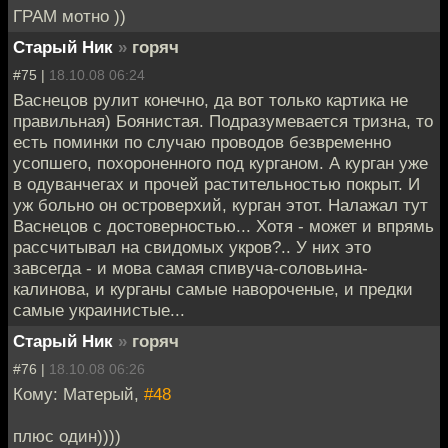
ГРАМ мотно ))
Старый Ник
»
горяч
#75 |
18.10.08 06:24
Васнецов рулит конечно, да вот только картика не
правильная) Боянистая. Подразумевается тризна, то
есть поминки по случаю проводов безвременно
усопшего, похороненного под курганом. А курган уже
в одуванчегах и прочей растительностью покрыт. И
уж больно он островерхий, курган этот. Налажал тут
Васнецов с достоверностью... Хотя - может и впрямь
рассчитывал на свидомых укров?.. У них это
завсегда - и мова самая спивуча-соловьина-
калинова, и курганы самые навороченые, и предки
самые украинистые...
Старый Ник
»
горяч
#76 |
18.10.08 06:26
Кому: Матерый,
#48
плюс один))))