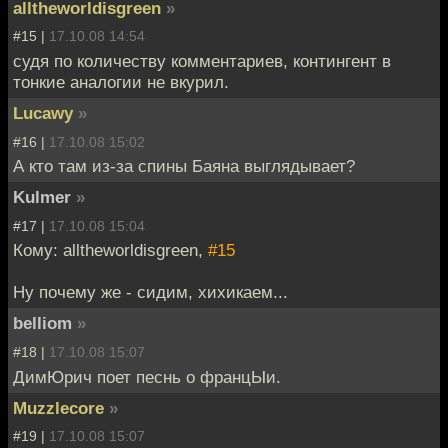
alltheworldisgreen
»
#15 |
17.10.08 14:54
судя по количеству комментариев, контингент в
тонкие аналогии не вкурил.
Lucawy
»
#16 |
17.10.08 15:02
А кто там из-за спины Баяна выглядывает?
Kulmer
»
#17 |
17.10.08 15:04
Кому: alltheworldisgreen,
#15
Ну почему же - сидим, хихикаем...
belliom
»
#18 |
17.10.08 15:07
ДимЮрич поет песнь о францЫи.
Muzzlecore
»
#19 |
17.10.08 15:07