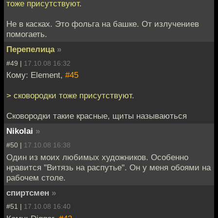
тоже присутствуют.
Не в касках. Это фольга на башке. От излучениев
помогаеть.
Перепелица
»
#49 |
17.10.08 16:32
Кому: Element,
#45
> сковородки тоже присутствуют.
Сковородки такие красные, щиты называються
Nikolai
»
#50 |
17.10.08 16:38
Один из моих любимых художников. Особенно
нравится "Витязь на распутье". Он у меня обоями на
рабочем столе.
спиртсмен
»
#51 |
17.10.08 16:40