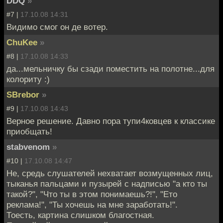
DDQ
»
#7 |
17.10.08 14:31
Видимо смог он де вотер.
ChuKee
»
#8 |
17.10.08 14:33
да...мельничку бы сзади поместить на полотне...для
колориту :)
SBrebor
»
#9 |
17.10.08 14:43
Верное решение. Давно пора тупи4ковцев к классике
приобщать!
stabvenom
»
#10 |
17.10.08 14:47
Не, средь слушателей нехватает возмущенных лиц,
тыканья пальцами и пузырей с надписью "а кто ты
такой?", "Что ты в этом понимаешь?!", "Ето
реклама!", "Ты хочешь на мне заработать!".
Тоесть, картина слишком благостная.