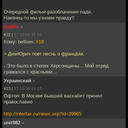
Очередной фильм-разоблачение пади.
Наконец-то мы узнаем правду!!
Goblin
»
#22 |
17.10.08 15:10
Кому: belliom,
#18
> ДимЮрич поет песнь о францЫи.
- Это было в степях Херсонщины... Мой отряд
сражался с красными...
Украинский
»
#23 |
17.10.08 15:13
Офтоп: В Москве бывший ваххабит принял
православие
http://interfax.ru/news.asp?id=39965
unit982
»