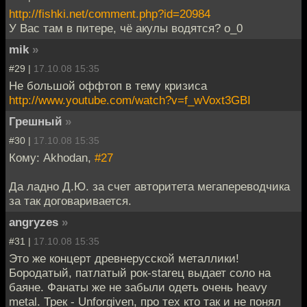
http://fishki.net/comment.php?id=20984
У Вас там в питере, чё акулы водятся? о_0
mik
»
#29 |
17.10.08 15:35
Не большой оффтоп в тему кризиса
http://www.youtube.com/watch?v=f_wVoxt3GBI
Грешный
»
#30 |
17.10.08 15:35
Кому: Akhodan,
#27
Да ладно Д.Ю. за счет авторитета мегапереводчика
за так договаривается.
angryzes
»
#31 |
17.10.08 15:35
Это же концерт древнерусской металлики!
Бородатый, патлатый рок-stareц выдает соло на
баяне. Фанаты же не забыли одеть очень heavy
metal. Трек - Unforgiven, про тех кто так и не понял