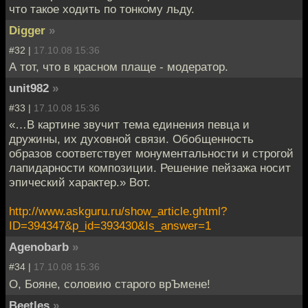
что такое ходить по тонкому льду.
Digger
»
#32 |
17.10.08 15:36
А тот, что в красном плаще - модератор.
unit982
»
#33 |
17.10.08 15:36
«…В картине звучит тема единения певца и
дружины, их духовной связи. Обобщенность
образов соответствует монументальности и строгой
лапидарности композиции. Решение пейзажа носит
эпический характер.» Вот.
http://www.askguru.ru/show_article.ghtml?
ID=394347&p_id=393430&Is_answer=1
Agenobarb
»
#34 |
17.10.08 15:36
О, Бояне, соловию старого врЪмене!
Beetles
»