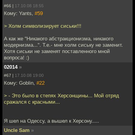
#66 |
17.10.08 18:55
Кому: Yants,
#59
> Холм символизирует сиськи!!!
А как же "Никакого абстракционизма, никакого
модернизма...". Т.е.- мне холм сиську не заменит.
Хотя сиськи не заменят поставленного мной
вопроса! :)
02014
»
#67 |
17.10.08 19:00
Кому: Goblin,
#22
> - Это было в степях Херсонщины... Мой отряд
сражался с красными...
Я шел на Одессу, а вышел к Херсону.....
Uncle Sam
»