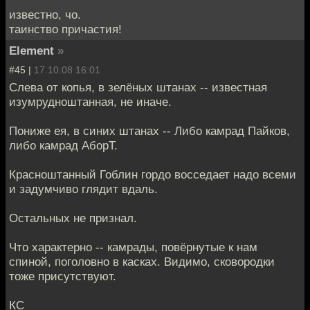
известно, чо.
таинство причастия!
Element
»
#45 |
17.10.08 16:01
Слева от копья, в зелёных штанах -- известная
изумрудноштанная, не иначе.
Пониже ея, в синих штанах -- Либо камрад Пайков,
либо камрад АборТ.
Красноштанный Гоблин гордо восседает надо всеми
и задумчиво глядит вдаль.
Остальных не признал.
Что характерно -- камрады, повёрнутые к нам
спиной, поголовно в касках. Видимо, сковородки
тоже присутствуют.
КС