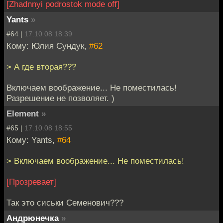
[Zhadnnyi podrostok mode off]
Yants
»
#64 |
17.10.08 18:39
Кому: Юлия Сундук,
#62
> А где вторая???
Включаем воображение... Не поместилась!
Разрешение не позволяет. )
Element
»
#65 |
17.10.08 18:55
Кому: Yants,
#64
> Включаем воображение... Не поместилась!
[Прозревает]
Так это сиськи Семенович???
Андрюнечка
»