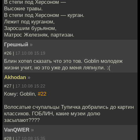
В степи под Херсоном —
Высокие травы.
В степи под Херсоном — курган.
Лежит под курганом,
Заросшим бурьяном,
Матрос Железняк, партизан.
Грешный
»
#26 |
17.10.08 15:19
Блин хотел сказать что это тов. Goblin молодеж
жизни учит, но это уже до меня ляпнули. :(
Akhodan
»
#27 |
17.10.08 15:22
Кому: Goblin,
#22
Волосатые счупальцы Тупичка добрались до картин
классиков. ГОБЛИН, какие музеи долю
засылают????
VanQWER
»
#28 |
17.10.08 15:35