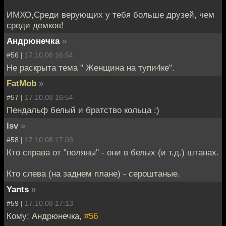
ИМХО,Среди верующих у тебя больше друзей, чем
среди демков!
Андрюнечка
»
#56 |
17.10.08 16:54
Не раскрыта тема " Женщина на тупи4ке".
FatMob
»
#57 |
17.10.08 16:54
Пендальф белый и братство кольца :)
lsv
»
#58 |
17.10.08 17:03
Кто справа от "поляны" - они в белых (и т.д.) штанах.
Кто слева (на заднем плане) - сероштаные.
Yants
»
#59 |
17.10.08 17:13
Кому: Андрюнечка,
#56