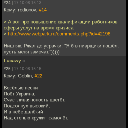
#24 |
17.10.08 15:13
Кому: rodionov,
#14
> А вот про повышение квалификации работников
сферы услуг на время кризиса
>
http://www.webpark.ru/comments.php?id=42196
Ништяк. Ржал до усрачки. "Я б в пиарщики пошёл,
пусть меня замочат.")))))
Lucawy
»
#25 |
17.10.08 15:15
Кому: Goblin,
#22
Весёлые песни
Поёт Украина,
Счастливая юность цветёт.
Подсолнух высокий,
И в небе далёкий
Над степью кружит самолёт.