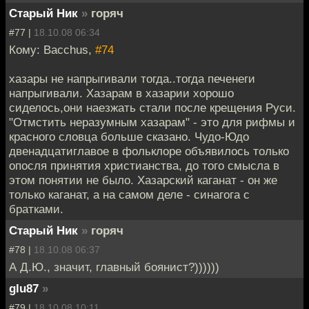
Старый Ник
»
горяч
#77 |
18.10.08 06:34
Кому: Bacchus,
#74
хазары не напрыгивали тогда..тогда печенеги
напрыгивали. Хазарам в хазарии хорошо
сиделось,они наезжать стали после крещения Руси.
"Отмстить неразумным хазарам" - это для рифмы и
красного словца больше сказано. Чудо-Юдо
двенадцатиглавое в фольклоре объявилось только
опосля принятия христианства, до того смысла в
этом понятии не было. Хазарский каганат - он же
только каганат, а на самом деле - синагога с
братками.
Старый Ник
»
горяч
#78 |
18.10.08 06:37
А Д.Ю., значит, главный боянист?))))))
glu87
»
#79 |
18.10.08 10:11