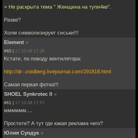
> Не раскрыта тема " Женщина на тупи4ке".
Разве?
Холм символизирует сиськи!!!
Element
»
#60 |
17.10.08 17:26
Кстати, по поводу вентилятора:
http://dr--zoidberg.livejournal.com/291818.html
Самая первая фотка!!!
SHOEL Synkrotec II
»
#61 |
17.10.08 17:57
мммммм....
Простите? А тут где какая реклама чего?
Юлия Сундук
»