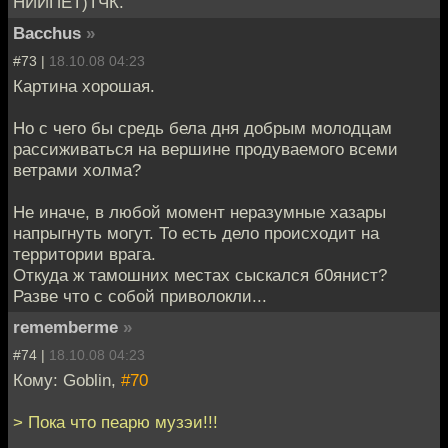
НИИПЁТ)ТЧК.
Bacchus
»
#73 |
18.10.08 04:23
Картина хорошая.
Но с чего бы средь бела дня добрым молодцам
рассиживаться на вершине продуваемого всеми
ветрами холма?
Не иначе, в любой момент неразумные хазары
напрыгнуть могут. То есть дело происходит на
территории врага.
Откуда ж тамошних местах сыскался б0янист?
Разве что с собой приволокли...
rememberme
»
#74 |
18.10.08 04:23
Кому: Goblin,
#70
> Пока что пеарю музэи!!!