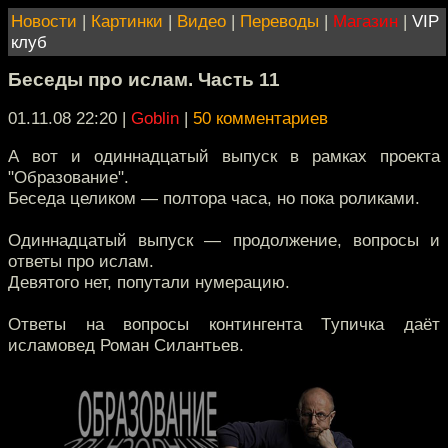
Новости
|
Картинки
|
Видео
|
Переводы
|
Магазин
|
VIP
клуб
Беседы про ислам. Часть 11
01.11.08 22:20
|
Goblin
|
50 комментариев
А вот и одиннадцатый выпуск в рамках проекта
"Образование".
Беседа целиком — полтора часа, но пока роликами.
Одиннадцатый выпуск — продолжение, вопросы и
ответы про ислам.
Девятого нет, попутали нумерацию.
Ответы на вопросы контингента Tупичка даёт
исламовед Роман Силантьев.