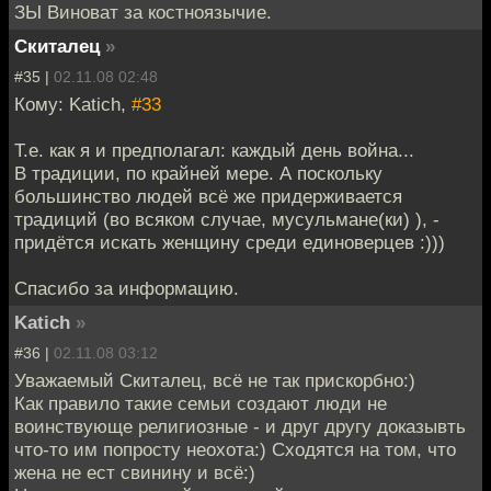
ЗЫ Виноват за костноязычие.
Скиталец
»
#35 |
02.11.08 02:48
Кому: Katich,
#33
Т.е. как я и предполагал: каждый день война...
В традиции, по крайней мере. А поскольку
большинство людей всё же придерживается
традиций (во всяком случае, мусульмане(ки) ), -
придётся искать женщину среди единоверцев :)))
Спасибо за информацию.
Katich
»
#36 |
02.11.08 03:12
Уважаемый Скиталец, всё не так прискорбно:)
Как правило такие семьи создают люди не
воинствующе религиозные - и друг другу доказывть
что-то им попросту неохота:) Сходятся на том, что
жена не ест свинину и всё:)