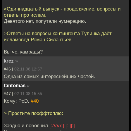
>Одиннадцатый выпуск - продолжение, вопросы и
ответы про ислам.
Девятого нет, попутали нумерацию.
>Ответы на вопросы контингента Tупичка даёт
исламовед Роман Силантьев.
Вы чо, камрады?
krez
»
#46 |
02.11.08 12:57
Одна из самых интереснейших частей.
fantomas
»
#47 |
02.11.08 15:55
Кому: PoD,
#40
> Простите пооффтоплю:
Заодно и побоянил
[:/\/\/\:]
[:|||:]