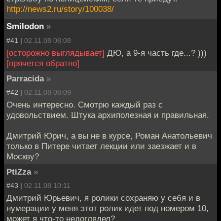
http://news2.ru/story/100038/
Smilodon
»
#41 |
02.11.08 08:08
[осторожно выглядывает]
ДЮ, а 9-я часть где...? )))
[прячется обратно]
Parracida
»
#42 |
02.11.08 08:09
Очень интересно. Смотрю каждый раз с
удовольствием. Штука архиполезная и правильная.
Дмитрий Юрич, а вы не в курсе, Роман Анатольевич
только в Питере читает лекции или заезжает и в
Москву?
PtiZza
»
#43 |
02.11.08 10:11
Дмитрий Юрьевич, я ролики сохраняю у себя и в
нумерации у меня этот ролик идет под номером 10,
может я что-то недоглядел?