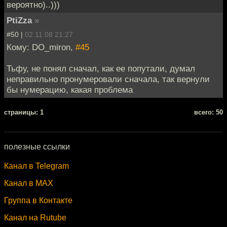
вероятно)..)))
PtiZza
»
#50 |
02.11.08 21:27
Кому: DO_miron,
#45
Тьфу, не понял сначал, как ее попутали, думал
неправильно пронумеровали сначала, так вернули
бы нумерацию, какая проблема
cтраницы: 1
всего: 50
полезные ссылки
Канал в Telegram
Канал в MAX
Группа в Контакте
Канал на Rutube