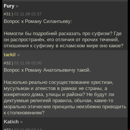
Fury
»
#31 |
02.11.08 01:57
Вопрос к Роману Силантьеву:
Немогли бы подробней расказать про суфизм? Где
он распространён, его отличия от прочих течений,
отношения к суфизму в исламском мире оно какое?
tarkil
»
#32 |
02.11.08 02:00
Вопрос к Роману Анатольевичу такой.
Насколько реально сосуществование христиан,
мусульман и атеистов в рамках не страны, а
конкретного дома, улицы и района? Не будут ли
диктуемые религией правила, обычаи, какие-то
морально-этические принципы неизбежно приводить
к столкновениям?
Katich
»
#33 |
02.11.08 02:14