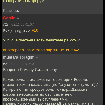
корпоративном форуме?
Конечно.
Goblin
»
#27 |
02.11.08 01:07
Кому: yug_spb,
#18
> У Р.Силантьева есть печатные работы?
http://oper.ru/news/read.php?t=1051603042
mustafa_ibragim
»
#28 |
02.11.08 01:40
Вопрос к Роману Силантьеву:
Какую роль, в исламе, на территории России,
играют гражданские лица (не "служители культа")?
Конкретно, интересует роль Гейдара Джемаля,
который неоднократно был замечен с
провокационными выступлениями.
Велика ли роль таких деятелей на массы, или, в