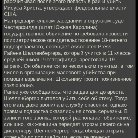
рассчитывал после этого попасть в рай и убить
Иисуса Христа, утверждают федеральные власти
США.
На предварительном заседании в окружном суде
Честерфилда (штат Южная Каролина)
государственное обвинение потребовало провести
психиатрическое освидетельствование 18-летнего
подозреваемого, сообщает Associated Press.
Райена Шелленбергера, который учится в 11 классе
средней школы Честерфилда, арестовали 19
апреля. Он обвиняется по нескольким пунктам, в том
числе в организации массового убийства при
помощи взрывчатки. Школьнику грозит пожизненное
заключение.
Ранее уже сообщалось, что за два дня до ареста
Шелленбергер пытался убить себя об стену. Тогда
его мать даже звонила в службу спасения, однако
травмы подростка оказались не столь серьезны. В
записи того звонка, которой располагает обвинение,
слышно, как женщина передает угрозы своего сына
диспетчеру. Шелленбергер тогда обещал открыть
стрельбу по полицейским, если те приедут.