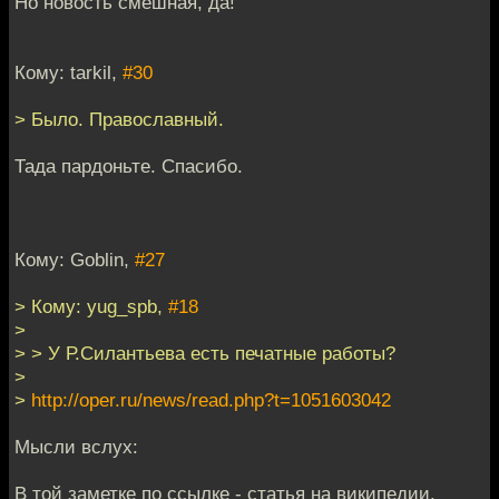
Но новость смешная, да!
Кому: tarkil,
#30
> Было. Православный.
Тада пардоньте. Спасибо.
Кому: Goblin,
#27
> Кому: yug_spb,
#18
>
> > У Р.Силантьева есть печатные работы?
>
>
http://oper.ru/news/read.php?t=1051603042
Мысли вслух:
В той заметке по ссылке - статья на википедии.