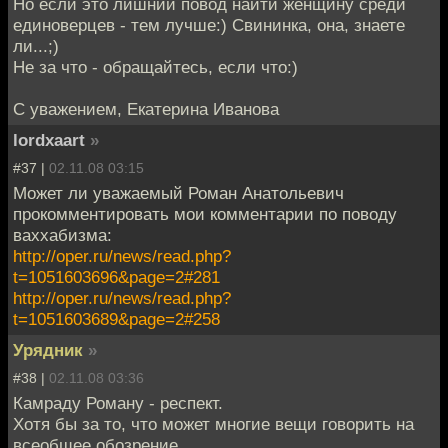
Но если это лишний повод найти женщину среди
единоверцев - тем лучше:) Свининка, она, знаете
ли...;)
Не за что - обращайтесь, если что:)
С уважением, Екатерина Иванова
lordxaart
»
#37 |
02.11.08 03:15
Может ли уважаемый Роман Анатольевич
прокомментировать мои комментарии по поводу
ваххабизма:
http://oper.ru/news/read.php?
t=1051603696&page=2#281
http://oper.ru/news/read.php?
t=1051603689&page=2#258
Урядник
»
#38 |
02.11.08 03:36
Камраду Роману - респект.
Хотя бы за то, что может многие вещи говорить на
всеобщее обозрение.