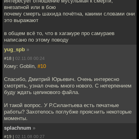
интересует отношение мусульман к смерти,
внезапной или в бою
почему смерть шахида почётна, какими словами они
это выражают
в общем всё то, что в хагакуре про самураев
напиcано по этому поводу
yug_spb
»
#18 |
02.11.08 00:24
Кому: Goblin,
#10
Спасибо, Дмитрий Юрьевич. Очень интересно
смотреть, узнал очень много нового. С нетерпением
буду ждать целикового файла.
И такой вопрос. У Р.Силантьева есть печатные
работы? Захотелось поглубже прояснить некоторые
моменты.
splachnum
»
#19 |
02.11.08 00:27