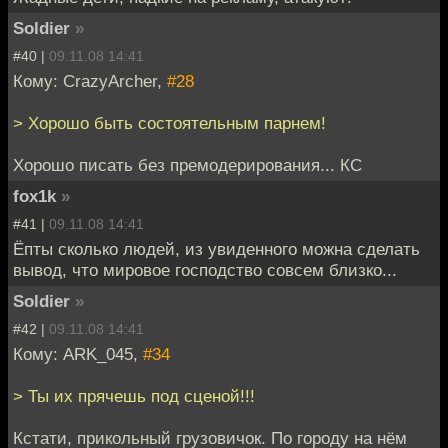
Soldier
»
#40 |
09.11.08 14:41
Кому: CrazyArcher,
#28
> Хорошо быть состоятельным парнем!
Хорошо писать без премодерирования... КС
fox1k
»
#41 |
09.11.08 14:41
Ёпты сколько людей, из увиденного можна сделать
вывод, что мировое господство совсем близко...
Soldier
»
#42 |
09.11.08 14:41
Кому: ARK_045,
#34
> Ты их прячешь под сценой!!!
Кстати, прикольный грузовичок. По городу на нём