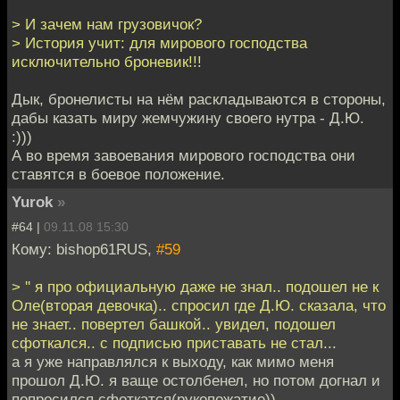
> И зачем нам грузовичок?
> История учит: для мирового господства
исключительно броневик!!!
Дык, бронелисты на нём раскладываются в стороны,
дабы казать миру жемчужину своего нутра - Д.Ю.
:)))
А во время завоевания мирового господства они
ставятся в боевое положение.
Yurok
»
#64 |
09.11.08 15:30
Кому: bishop61RUS,
#59
> '' я про официальную даже не знал.. подошел не к
Оле(вторая девочка).. спросил где Д.Ю. сказала, что
не знает.. повертел башкой.. увидел, подошел
сфоткался.. с подписью приставать не стал...
а я уже направлялся к выходу, как мимо меня
прошол Д.Ю. я ваще остолбенел, но потом догнал и
попросился сфоткатся(рукопожатие))