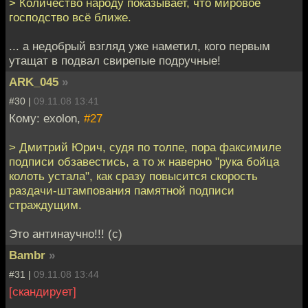
> Количество народу показывает, что мировое
господство всё ближе.
... а недобрый взгляд уже наметил, кого первым
утащат в подвал свирепые подручные!
ARK_045
»
#30 |
09.11.08 13:41
Кому: exolon,
#27
> Дмитрий Юрич, судя по толпе, пора факсимиле
подписи обзавестись, а то ж наверно "рука бойца
колоть устала", как сразу повысится скорость
раздачи-штампования памятной подписи
страждущим.
Это антинаучно!!! (с)
Bambr
»
#31 |
09.11.08 13:44
[скандирует]