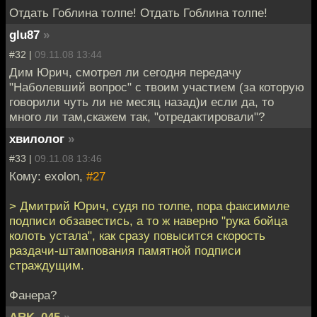
Отдать Гоблина толпе! Отдать Гоблина толпе!
glu87
»
#32 |
09.11.08 13:44
Дим Юрич, смотрел ли сегодня передачу
"Наболевший вопрос" с твоим участием (за которую
говорили чуть ли не месяц назад)и если да, то
много ли там,скажем так, "отредактировали"?
хвилолог
»
#33 |
09.11.08 13:46
Кому: exolon,
#27
> Дмитрий Юрич, судя по толпе, пора факсимиле
подписи обзавестись, а то ж наверно "рука бойца
колоть устала", как сразу повысится скорость
раздачи-штампования памятной подписи
страждущим.
Фанера?
ARK_045
»