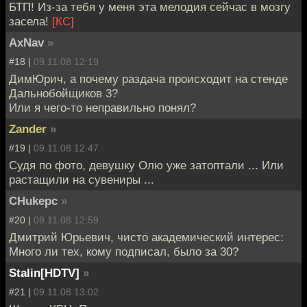
БТП! Из-за тебя у меня эта мелодия сейчас в мозгу
засела!
[КС]
AxNav
»
#18 |
09.11.08 12:19
ДимЮрич, а почему раздача происходит на стенде
Дальнобойщиков 3?
Или я чего-то неправильно понял?
Zander
»
#19 |
09.11.08 12:47
Судя по фото, девушку Олю уже затоптали ... Или
растащили на сувениры ...
CHukepc
»
#20 |
09.11.08 12:59
Дмитрий Юрьевич, чисто академический интерес:
Много ли тех, кому подписал, было за 30?
Stalin[HDTV]
»
#21 |
09.11.08 13:02