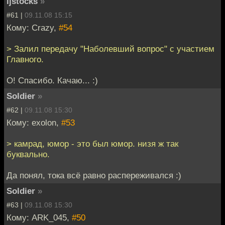
ljstocks
»
#61 |
09.11.08 15:15
Кому: Crazy,
#54
> Залил передачу "Наболевший вопрос" с участием
Главного.
О! Спасибо. Качаю... :)
Soldier
»
#62 |
09.11.08 15:30
Кому: exolon,
#53
> камрад, юмор - это был юмор. низя ж так
буквально.
Да понял, тока всё равно распереживался :)
Soldier
»
#63 |
09.11.08 15:30
Кому: ARK_045,
#50