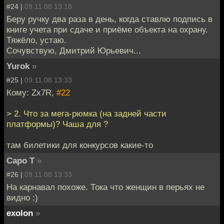
#24 |
09.11.08 13:18
Беру ручку два раза в день, когда ставлю подпись в
книге учета при сдаче и приёме объекта на охрану.
Тяжёло, устаю.
Сочувствую, Дмитрий Юрьевич...
Yurok
»
#25 |
09.11.08 13:33
Кому: Zx7R,
#22
> 2. Что за мега-рюмка (на задней части
платформы)? Чаша для ?
там билетики для конкурсов какие-то
Capo T
»
#26 |
09.11.08 13:33
На карнавал похоже. Тока что женщин в перьях не
видно :)
exolon
»