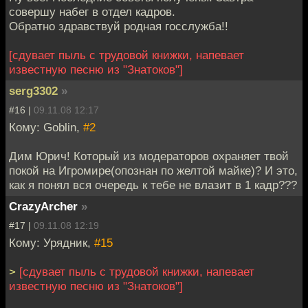
совершу набег в отдел кадров.
Обратно здравствуй родная госслужба!!
[сдувает пыль с трудовой книжки, напевает
известную песню из "Знатоков"]
serg3302
»
#16 |
09.11.08 12:17
Кому: Goblin,
#2
Дим Юрич! Который из модераторов охраняет твой
покой на Игромире(опознан по желтой майке)? И это,
как я понял вся очередь к тебе не влазит в 1 кадр???
CrazyArcher
»
#17 |
09.11.08 12:19
Кому: Урядник,
#15
>
[сдувает пыль с трудовой книжки, напевает
известную песню из "Знатоков"]