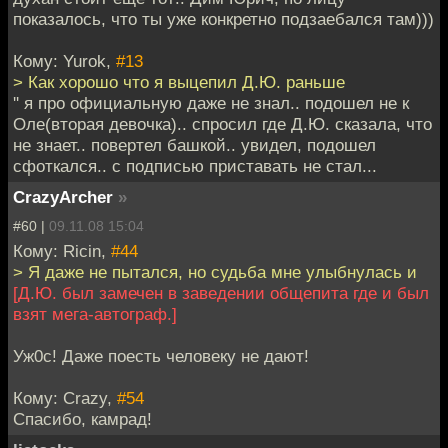
показалось, что ты уже конкретно подзаебался там)))
Кому: Yurok,
#13
> Как хорошо что я выцепил Д.Ю. раньше
'' я про официальную даже не знал.. подошел не к
Оле(вторая девочка).. спросил где Д.Ю. сказала, что
не знает.. повертел башкой.. увидел, подошел
сфоткался.. с подписью приставать не стал...
CrazyArcher
»
#60 |
09.11.08 15:04
Кому: Ricin,
#44
> Я даже не пытался, но судьба мне улыбнулась и
[Д.Ю. был замечен в заведении общепита где и был
взят мега-автограф.]
Уж0с! Даже поесть человеку не дают!
Кому: Crazy,
#54
Спасибо, камрад!