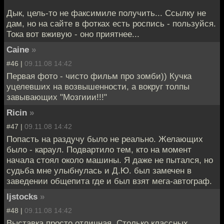
Дык, цель-то не факсимиле получить... Ссылку не
дам, но на сайте в фотках есть роспись - пользуйся.
Тока вот вживую - оно приятнее...
Caine
»
#46 |
09.11.08 14:42
Первая фото - чисто фильм про зомби)) Кучка
уцелевших на возвышенности, а вокруг толпы
завывающих "Мозгиии!!!"
Ricin
»
#47 |
09.11.08 14:42
Попасть на раздучу было не реально. Желающих
было - караул. Подвартило тем, кто на момент
начала стоял около машины. Я даже не пытался, но
судьба мне улыбнулась и Д.Ю. был замечен в
заведении общепита где и был взят мега-автограф.
ljstocks
»
#48 |
09.11.08 14:42
Выставка просто отличная. Столько классных