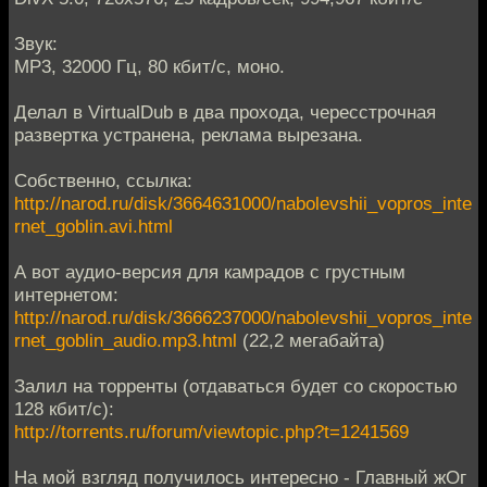
Звук:
MP3, 32000 Гц, 80 кбит/с, моно.
Делал в VirtualDub в два прохода, чересстрочная
развертка устранена, реклама вырезана.
Собственно, ссылка:
http://narod.ru/disk/3664631000/nabolevshii_vopros_inte
rnet_goblin.avi.html
А вот аудио-версия для камрадов с грустным
интернетом:
http://narod.ru/disk/3666237000/nabolevshii_vopros_inte
rnet_goblin_audio.mp3.html
(22,2 мегабайта)
Залил на торренты (отдаваться будет со скоростью
128 кбит/с):
http://torrents.ru/forum/viewtopic.php?t=1241569
На мой взгляд получилось интересно - Главный жОг