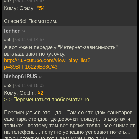
#57 |
09.11.08 14:57
Кому: Crazy,
#54
Спасибо! Посмотрим.
lenhen
»
#58 |
09.11.08 14:57
А вот уже и передачу "Интернет-зависимость"
выкладывают по кусочку.
http://ru.youtube.com/view_play_list?
p=89BFF16226B38C43
bishop61RUS
»
#59 |
09.11.08 15:03
Кому: Goblin,
#2
> > Перемещаться проблематично.
Перемещаться это - да... Там со стендом санитаров
еще пара стендов где девочки пляшут... в шортах и
топиках.. поэтому там все время толпа, все снимают
на телефоны... попутно успешно успевают потеть...
духан стоит еще тот!! Дим Юрич, по лицу