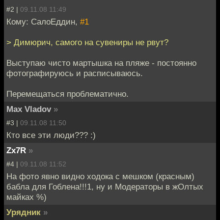
#2 |
09.11.08 11:49
Кому: СалоЕддин,
#1
> Димюрич, самого на сувениры не рвут?
Выступаю чисто мартышка на пляже - постоянно
фотографируюсь и расписываюсь.
Перемещаться проблематично.
Max Vladov
»
#3 |
09.11.08 11:50
Кто все эти люди??? :)
Zx7R
»
#4 |
09.11.08 11:52
На фото явно видно ходока с мешком (красным)
бабла для Гоблена!!!1, ну и Модераторы в жОлтых
майках %)
Урядник
»