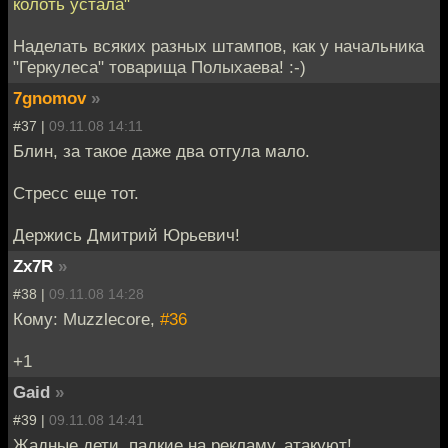
колоть устала"
Наделать всяких разных штампов, как у начальника
"Геркулеса" товарища Полыхаева! :-)
7gnomov
»
#37 |
09.11.08 14:11
Блин, за такое даже два отгула мало.
Стресс еще тот.
Держись Дмитрий Юрьевич!
Zx7R
»
#38 |
09.11.08 14:28
Кому: Muzzlecore,
#36
+1
Gaid
»
#39 |
09.11.08 14:41
Жадные дети, падкие на рекламу, атакуют!