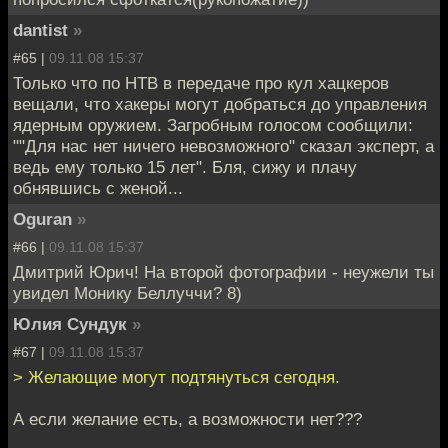
dantist
»
#65 |
09.11.08 15:37
Только что по НТВ в передаче про кул хацкеров
вещали, что хакеры могут добраться до управления
ядерным оружием. Загробным голосом сообщили:
""Для нас нет ничего невозможного" сказал эксперт, а
ведь ему только 15 лет". Бля, сижу и плачу
обнявшись с женой...
Oguran
»
#66 |
09.11.08 15:37
Дмитрий Юрич! На второй фотографии - неужели ты
увидел Монику Беллуччи? 8)
Юлия Сундук
»
#67 |
09.11.08 15:37
> Желающие могут подтянуться сегодня.
А если желание есть, а возможности нет???