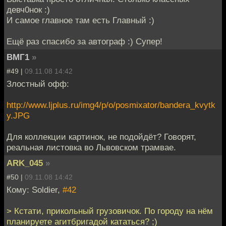
девч0нок :)
И самое главное там есть Главный :)
Ещё раз спасибо за автограф :) Супер!
ВМГ1
»
#49 |
09.11.08 14:42
Злостный офф:
http://www.ljplus.ru/img4/p/o/posmixator/bandera_kvytk
y.JPG
Для коллекции картинок, не подойдёт? Говорят,
реальная листовка во Львовском трамвае.
ARK_045
»
#50 |
09.11.08 14:42
Кому: Soldier,
#42
> Кстати, прикольный грузовичок. По городу на нём
планируете агитбригадой кататься? ;)