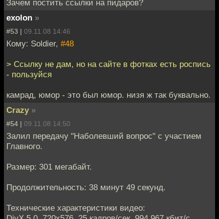
Зачем постить ссылки на пидаров?
exolon
»
#53 |
09.11.08 14:46
Кому: Soldier,
#48
> Ссылку не дам, но на сайте в фотках есть роспись
- пользуйся
камрад, юмор - это был юмор. низя ж так буквально.
Crazy
»
#54 |
09.11.08 14:50
Залил передачу "Наболевший вопрос" с участием
Главного.
Размер: 301 мегабайт.
Продолжительность: 38 минут 49 секунд.
Технические характеристики видео:
DivX 5.0, 720x576, 25 кадров/сек, 994,967 кбит/с