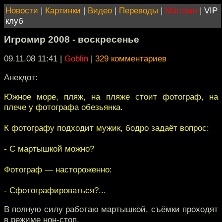
Новости
|
Картинки
|
Видео
|
Переводы
|
Магазин
|
VIP
клуб
Игромир 2008 - воскресенье
09.11.08 11:41
|
Goblin
|
329 комментариев
Анекдот:
Южное море, пляж, на пляже стоит фотограф, на
плече у фотографа обезьянка.
К фотографу подходит мужик, бодро задаёт вопрос:
- С мартышкой можно?
Фотограф — настороженно:
- Сфотографироваться?...
В полную силу работаю мартышкой, съёмки проходят
в режиме нон-стоп.