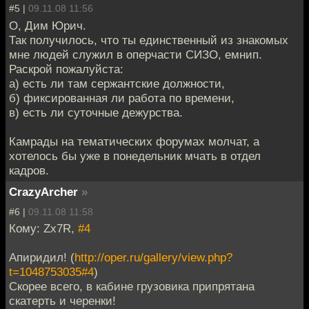
#5 |
09.11.08 11:56
О, Дим Юрич.
Так получилось, что ты единственный из знакомых
мне людей служил в оперчасти СИЗО, емнип.
Раскрой пожалуйста:
а) есть ли там сержантские должности,
б) фиксированная ли работа по времени,
в) есть ли суточные дежурства.
Камрады на тематических форумах молчат, а
хотелось бы уже в понедельник мчать в отдел
кадров.
CrazyArcher
»
#6 |
09.11.08 11:58
Кому: Zx7R,
#4
Апиридил! (
http://oper.ru/gallery/view.php?
t=1048753035#4
)
Скорее всего, в кабине грузовика припрятана
скатерть и черенки!