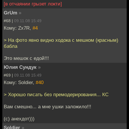
[в отчаянии грызет локти]
GrUm
»
#68 |
09.11.08 15:49
Кому: Zx7R,
#4
> На фото явно видно ходока с мешком (красным)
бабла
Это мешок с едой!!!
Юлия Сундук
»
#69 |
09.11.08 15:49
Кому: Soldier,
#40
> Хорошо писать без премодерирования... КС
Вам смешно... а мне ушки заложило!!!
(с) анехдот)))
Soldier
»