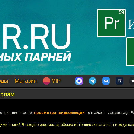
оды
Магазин
VIP
ислам
возникшие после
просмотра видеолекции
, отвечает исламовед Р
ми книги? В средневековых арабских источниках встречал вроде ка