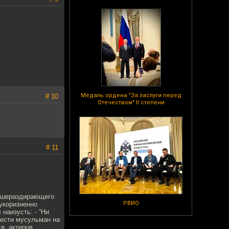
Медаль ордена "За заслуги перед
# 10
Отечеством" II степени
# 11
 душераздирающего
РВИО
зукоризненно
наизусть: - “Ни
ивести мусульман на
ся, актеров