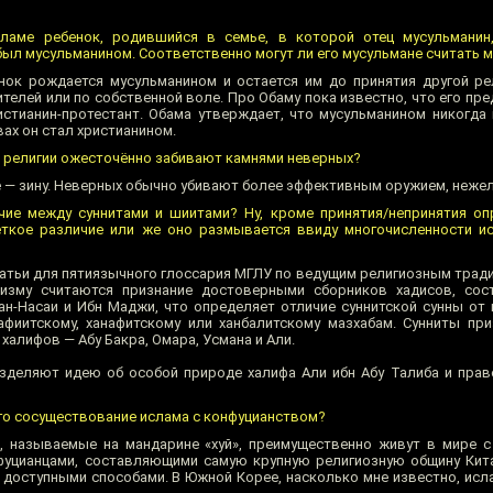
ламе ребенок, родившийся в семье, в которой отец мусульманин,
был мусульманином. Соответственно могут ли его мусульмане считать 
нок рождается мусульманином и остается им до принятия другой ре
елей или по собственной воле. Про Обаму пока известно, что его пре
истианин-протестант. Обама утверждает, что мусульманином никогда 
вах он стал христианином.
 религии ожесточённо забивают камнями неверных?
 — зину. Неверных обычно убивают более эффективным оружием, нежел
ичие между суннитами и шиитами? Ну, кроме принятия/непринятия оп
кое различие или же оно размывается ввиду многочисленности ис
татьи для пятиязычного глоссария МГЛУ по ведущим религиозным трад
изму считаются признание достоверными сборников хадисов, сост
ан-Насаи и Ибн Маджи, что определяет отличие суннитской сунны от 
фиитскому, ханафитскому или ханбалитскому мазхабам. Сунниты пр
халифов — Абу Бакра, Омара, Усмана и Али.
азделяют идею об особой природе халифа Али ибн Абу Талиба и прав
го сосуществование ислама с конфуцианством?
е, называемые на мандарине «хуй», преимущественно живут в мире 
онфуцианцами, составляющими самую крупную религиозную общину Кит
 доступными способами. В Южной Корее, насколько мне известно, исл