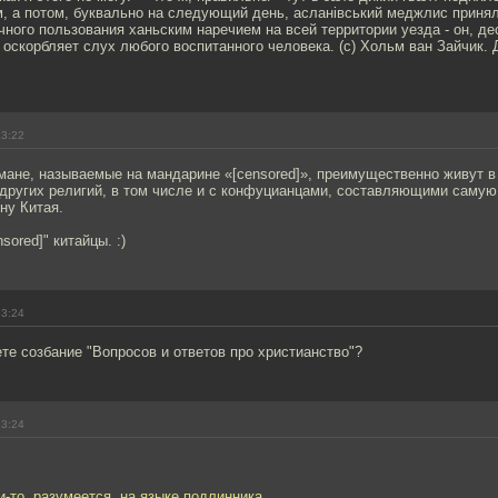
, а потом, буквально на следующий день, асланiвський меджлис приня
ного пользования ханьским наречием на всей территории уезда - он, де
оскорбляет слух любого воспитанного человека. (с) Хольм ван Зайчик.
23:22
мане, называемые на мандарине «[censored]», преимущественно живут в
других религий, в том числе и с конфуцианцами, составляющими самую
ну Китая.
sored]" китайцы. :)
23:24
те созбание "Вопросов и ответов про христианство"?
23:24
ли-то, разумеется, на языке подлинника.