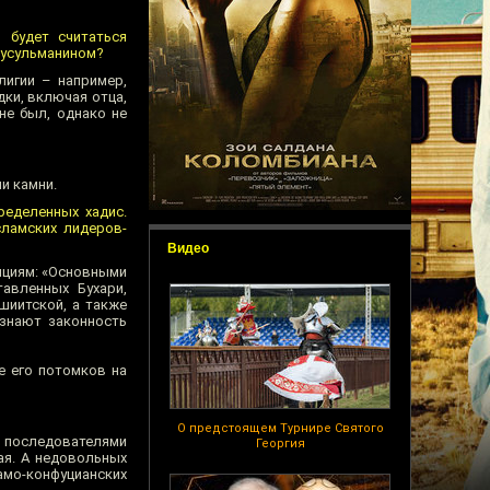
 будет считаться
мусульманином?
лигии – например,
дки, включая отца,
не был, однако не
и камни.
ределенных хадис.
ламских лидеров-
Видео
ициям: «Основными
авленных Бухари,
шиитской, а также
изнают законность
е его потомков на
О предстоящем Турнире Святого
с последователями
Георгия
ая. А недовольных
амо-конфуцианских