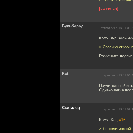
[валяется]
Бульбород
отправлено 15.11.08 
Кому: д-р Зольбер
> Спасибо огромн
Разрешите подпис
Kot
отправлено 15.11.08 
Поучительный и п
Однако легче посл
Скиталец
отправлено 15.11.08 
Кому: Kot,
#16
> До религиозной 