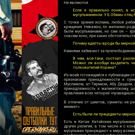
Не являются.
Если я правильно понял, в ис
мусульманином. У Б.Обамы отец 
С точки зрения ислама, любой ребе
крещения. Неважно, по желанию родит
были мусульманами, но сам он – хр
совсем ясно, при каких обстоятельст
Почему адепты вроде бы мирной
Камнями забивают за прелюбодеяние
В чем, все-таки, состоит разл
Можно ли вообще выделить чет
толкователей Корана?
Из моей готовящейся к публикации с
признаками принадлежности к сунн
Муслимом, ат-Тирмизи, Абу Даудом, 
принадлежность к маликитскому, ша
правления всех четырех «праведных» 
В отличие от шиитов, сунниты не р
имамат».
Есть/были ли прецеденты мирно
Есть в Китае. Китайские мусульман
других религий, в том числе и с к
мусульман принуждают к миру всеми