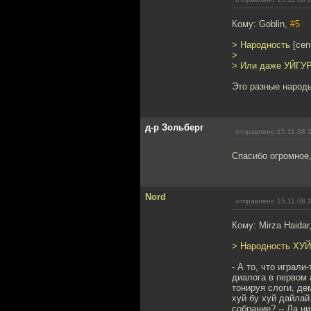
Кому: Goblin,
#5
> Народность
[cen
>
> Или даже УЙГУ
Это разные народ
д-р Зольберг
отправлено 15.11.08 
Спасибо огромное
Nord
отправлено 15.11.08 
Кому: Mirza Haidar
> Народность ХУЙ
- А то, что играл
диалога в первом 
тонируя слоги, де
хуй бу хуй дайлай
собрание? -- Да ни