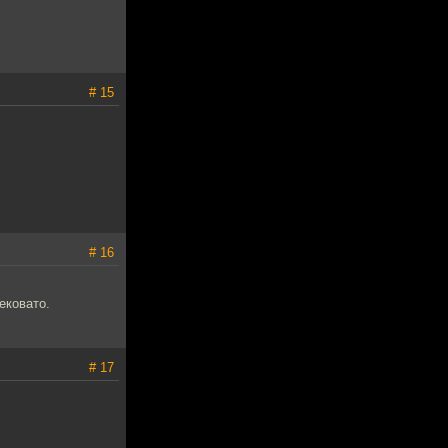
# 15
# 16
ековато.
# 17