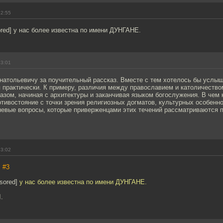
22:55
red] у нас более известна по имени ДУНГАНЕ.
23:01
натольевичу за поучительный рассказ. Вместе с тем хотелось бы услыш
 практически. К примеру, различия между православием и католичеств
зом, начиная с архитектуры и заканчивая языком богослужения. В чем 
отивостояние с точки зрения религиозных догматов, культурных особен
невые вопросы, которые приверженцами этих течений рассматриваются п
23:02
,
#3
sored]
у нас более известна по имени ДУНГАНЕ.
.