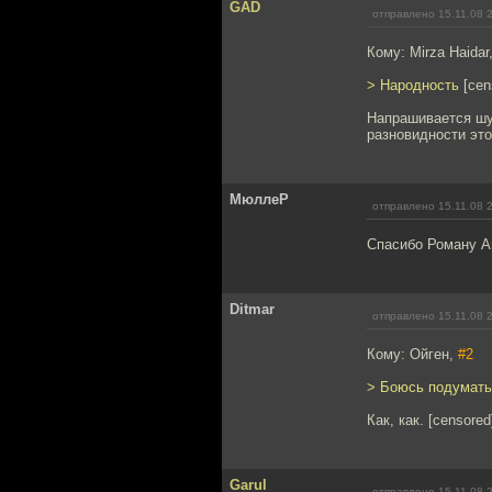
GAD
отправлено 15.11.08 
Кому: Mirza Haidar
> Народность
[cen
Напрашивается шу
разновидности это
МюллеР
отправлено 15.11.08 
Спасибо Роману А
Ditmar
отправлено 15.11.08 
Кому: Ойген,
#2
> Боюсь подумать,
Как, как. [censored].
Garul
отправлено 15.11.08 