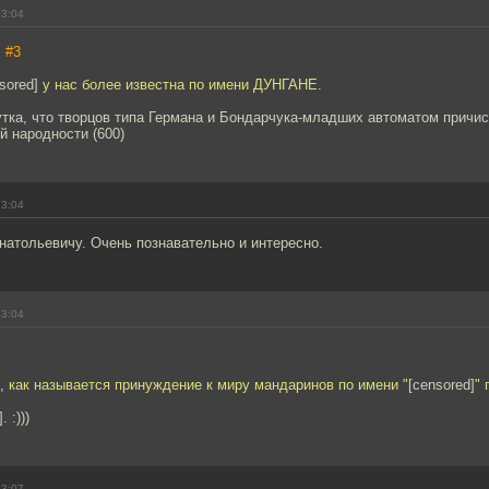
23:04
,
#3
sored]
у нас более известна по имени ДУНГАНЕ.
тка, что творцов типа Германа и Бондарчука-младших автоматом причис
й народности (600)
23:04
натольевичу. Очень познавательно и интересно.
23:04
 как называется принуждение к миру мандаринов по имени "
[censored]
" 
 :)))
23:07