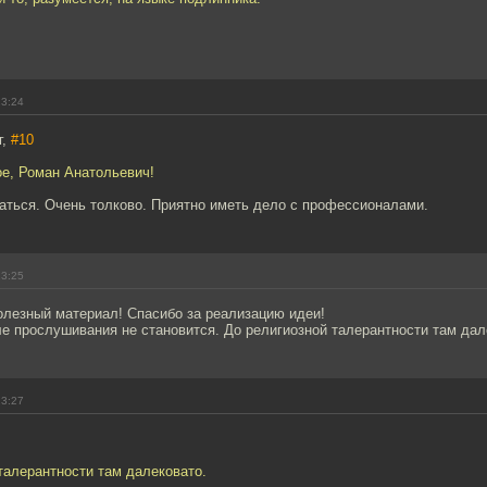
23:24
г,
#10
ое, Роман Анатольевич!
аться. Очень толково. Приятно иметь дело с профессионалами.
23:25
олезный материал! Спасибо за реализацию идеи!
е прослушивания не становится. До религиозной талерантности там дал
23:27
талерантности там далековато.