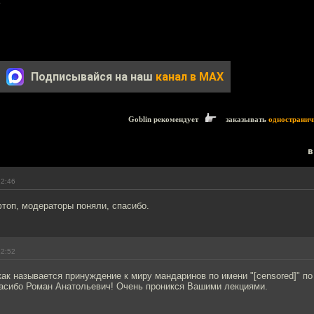
.
Подписывайся на наш
канал в MAX
Goblin рекомендует
заказывать
одностранич
в
22:46
топ, модераторы поняли, спасибо.
22:52
ак называется принуждение к миру мандаринов по имени "[censored]" по 
пасибо Роман Анатольевич! Очень проникся Вашими лекциями.