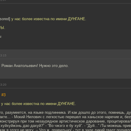
sored]
у нас более известна по имени ДУНГАНЕ.
РЫ.
ы
23:15
, Роман Анатольевич! Нужно это дело.
23:20
,
#3
 у нас более известна по имени ДУНГАНЕ.
и-то, разумеется, на языке подлинника. И как дошло до этого, помнишь,
акте... - Мокий Нилович с легкостью перешел на ханьское наречие и, бе
монстрируя при том незаурядное артистическое дарование, процитировал 
 хуйхуйжэнь дао дахуй?” - “Во чжэгэ е бу хуй”. - “Дуй...” /Ты можешь пр
как я этого не могу. -- Что ж, правильно/ - тут в зале дикий гвалт поднял