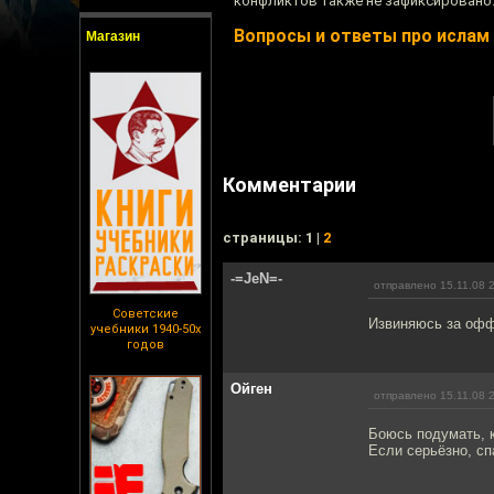
конфликтов также не зафиксировано
Вопросы и ответы про ислам
Магазин
Комментарии
cтраницы: 1 |
2
-=JeN=-
отправлено 15.11.08 
Советские
Извиняюсь за офф
учебники 1940-50х
годов
Ойген
отправлено 15.11.08 
Боюсь подумать, к
Если серьёзно, с