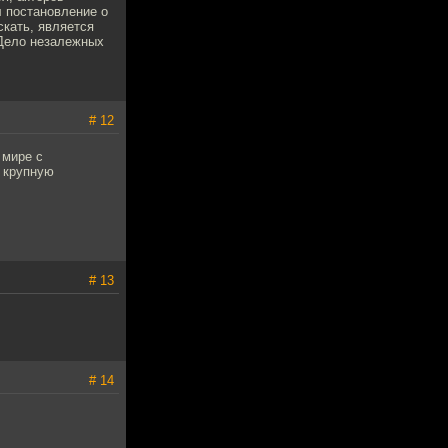
л постановление о
скать, является
 Дело незалежных
# 12
 мире с
 крупную
# 13
# 14