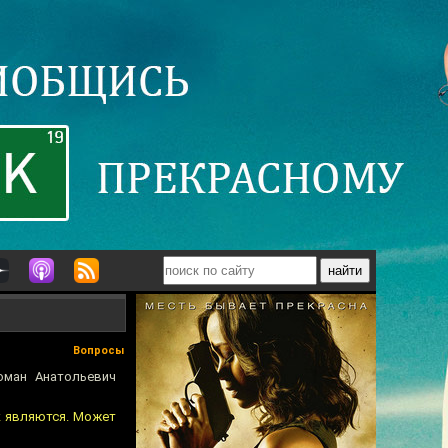
Вопросы
оман Анатольевич
к являются. Может