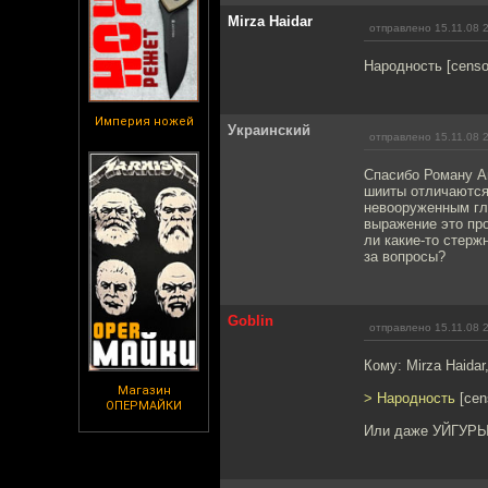
Mirza Haidar
отправлено 15.11.08 
Народность [censo
Империя ножей
Украинский
отправлено 15.11.08 
Спасибо Роману А
шииты отличаются
невооруженным гла
выражение это пр
ли какие-то стерж
за вопросы?
Goblin
отправлено 15.11.08 
Кому: Mirza Haidar
Магазин
> Народность
[cen
ОПЕРМАЙКИ
Или даже УЙГУРЫ