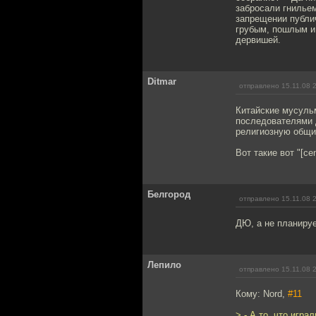
забросали гнильем
запрещении публич
грубым, пошлым и 
дервишей.
Ditmar
отправлено 15.11.08 
Китайские мусуль
последователями 
религиозную общи
Вот такие вот "[cen
Белгород
отправлено 15.11.08 
ДЮ, а не планируе
Лепило
отправлено 15.11.08 
Кому: Nord,
#11
> - А то, что игра