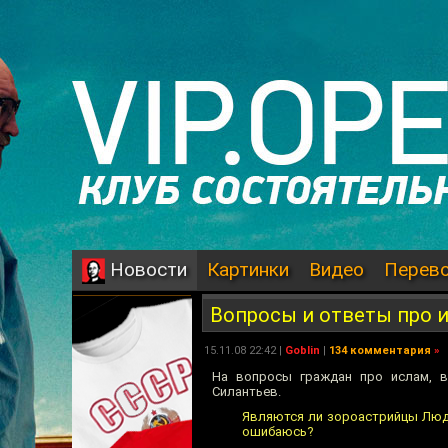
Картинки
Видео
Перев
Новости
Вопросы и ответы про 
15.11.08 22:42 |
Goblin
|
134 комментария
»
На вопросы граждан про ислам, 
Силантьев.
Являются ли зороастрийцы Людь
ошибаюсь?