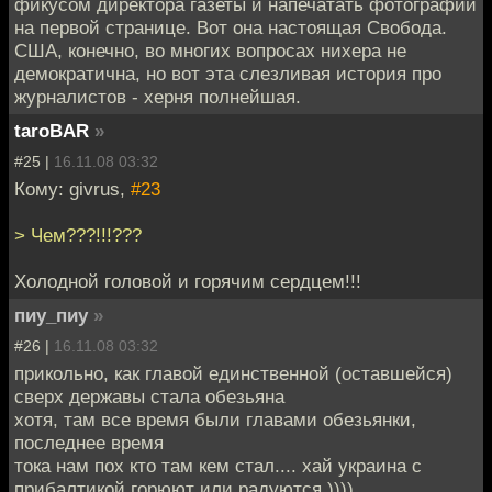
фикусом директора газеты и напечатать фотографии
на первой странице. Вот она настоящая Свобода.
США, конечно, во многих вопросах нихера не
демократична, но вот эта слезливая история про
журналистов - херня полнейшая.
taroBAR
»
#25 |
16.11.08 03:32
Кому: givrus,
#23
> Чем???!!!???
Холодной головой и горячим сердцем!!!
пиу_пиу
»
#26 |
16.11.08 03:32
прикольно, как главой единственной (оставшейся)
сверх державы стала обезьяна
хотя, там все время были главами обезьянки,
последнее время
тока нам пох кто там кем стал.... хай украина с
прибалтикой горюют или радуются ))))