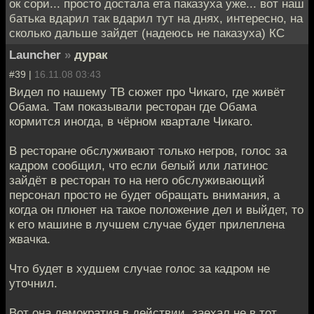
ок сори... просто достала ета паказуха уже... вот наш
батька вдарил так вдарил тут на днях, интересно, на
сколько дальше зайдет (надеюсь не паказуха) КС
Launcher
»
дурак
#39 |
16.11.08 03:43
Видел по нашему ТВ сюжет про Чикаго, где живёт
Обама. Там показывали ресторан где Обама
кормится иногда, в чёрном квартале Чикаго.
В ресторане обслуживают только негров, голос за
кадром сообщил, что если белый или латинос
зайдёт в ресторан то на него обслуживающий
персонал просто не будет обращать внимания, а
когда он плюнет на такое положение дел и выйдет, то
к его машине в лучшем случае будет прилеплена
жвачка.
Что будет в худшем случае голос за кадром не
уточнил.
Вот она демократия в действии, заехал не в тот