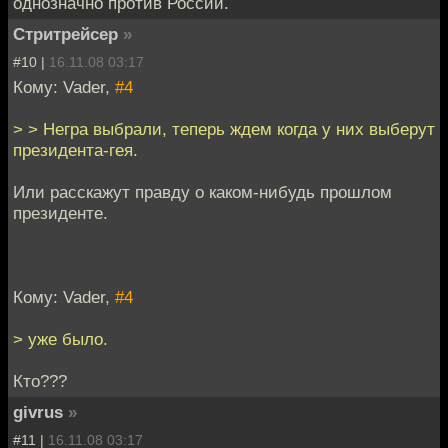
однозначно против России.
Стритрейсер
»
#10 |
16.11.08 03:17
Кому: Vader,
#4
> > Негра выбрали, теперь ждем когда у них выберут
президента-гея.
Или расскажут правду о каком-нибудь прошлом
президенте.
Кому: Vader,
#4
> уже было.
Кто???
givrus
»
#11 |
16.11.08 03:17