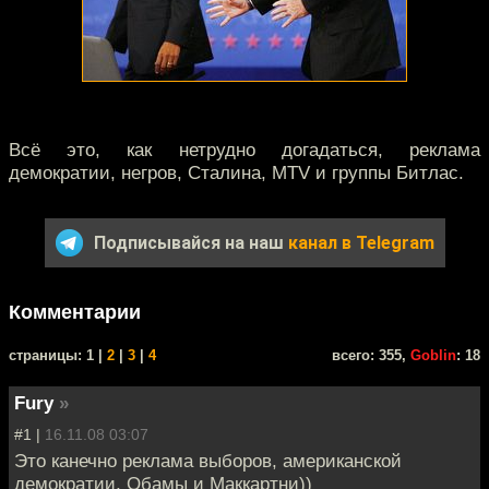
Всё это, как нетрудно догадаться, реклама
демократии, негров, Сталина, MTV и группы Битлас.
Подписывайся на наш
канал в Telegram
Комментарии
cтраницы: 1 |
2
|
3
|
4
всего: 355,
Goblin
: 18
Fury
»
#1 |
16.11.08 03:07
Это канечно реклама выборов, американской
демократии, Обамы и Маккартни))