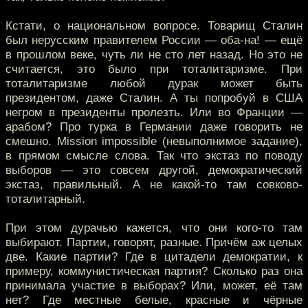
Кстати, о национальном вопросе. Товарищ Сталин
был нерусским правителем России — оба-на! — ещё
в прошлом веке, чуть ли не сто лет назад. Но это не
считается, это было при тоталитаризме. При
тоталитаризме любой дурак может быть
президентом, даже Сталин. А ты попробуй в США
негром в президенты пролезть. Или во Франции —
арабом? Про турка в Германии даже говорить не
смешно. Mission impossible (невыполнимое задание),
в прямом смысле слова. Так что экстаз по поводу
выборов — это совсем другой, демократический
экстаз, правильный. А не какой-то там совково-
тоталитарный.
При этом дурачью кажется, что они кого-то там
выбирают. Партии, говорят, разные. Причём аж целых
две. Какие партии? Где в цитадели демократии, к
примеру, коммунистическая партия? Сколько раз она
принимала участие в выборах? Или, может, её там
нет? Где местные белые, красные и чёрные