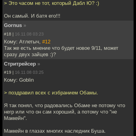
> Это часом не тот, который Дабл Ю? :)
Он самый. И батя его!!!
Gornus
»
#18 |
16.11.08 03:23
Кому: Атлетыч,
#12
Так же есть мнение что будет новое 9/11, может
сразу двух зайцев :)?
Стритрейсер
»
#19 |
16.11.08 03:25
Кому: Goblin
> поздравил всех с избранием Обамы.
Я так понял, что радовались Обаме не потому что
негр или что он сам хороший, а потому что "не
Маккейн".
Маккейн в глазах многих наследник Буша.