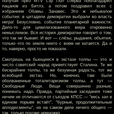
получая приз MTV сэр Пол сперва поблагодарил
пацанов из Битлз, а потом поздравил всех с
избранием Обамы. Занавес. Это ж небывалое
событие: в цитадели демократии выбрали во власть
негра! Безусловно, событие планетарной важности.
Дело-то для цивилизованного мира откровенно
немыслимое. Вся история демократии говорит о том,
что так не бывает. И вот — слёзы, рыдания, объятия,
только что по земле никто с воем не катается. Да и
то, наверно, просто не показали.
Смотришь на бьющиеся в экстазе толпы — это ж
чисто советский народ приветствует Сталина. Те же
бескрайние толпы, та же безумная радость, тот же
всеобщий экстаз. Но, конечно, там были
оболваненные тоталитаризмом толпы, а тут —
Свободные Люди. Вещи совершенно разные,
понимать надо. Правда, партийные заседания тоже
ничем не отличаются от съездов КПСС — "весь зал в
едином порыве встаёт", "бурные, продолжительные
аплодисменты", но на самом деле ничего общего —
так, только похоже немножко.