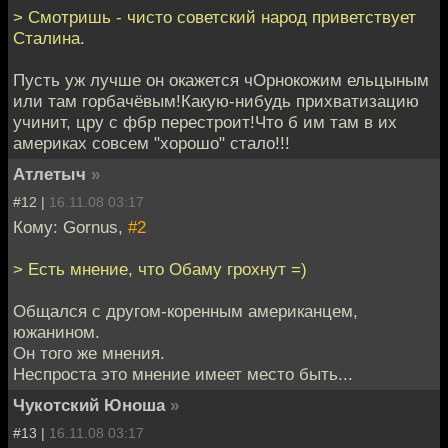
> Смотришь - чисто советский народ приветствует
Сталина.
Пусть уж лучше он окажется чОрнокожим ельцыным
или там горбачёвым!Какую-нибудь прихватизацию
учинит, цру с фбр перестроит!Что б им там в их
америках совсем "хорошо" стало!!!
Атлетыч
»
#12 |
16.11.08 03:17
Кому: Gornus,
#2
> Есть мнение, что Обаму грохнут =)
Общался с другом-коренным американцем,
южанином.
Он того же мнения.
Неспроста это мнение имеет место быть...
Чукотский Юноша
»
#13 |
16.11.08 03:17