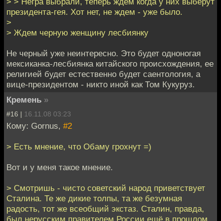
> > Негра выбрали, теперь ждем когда у них выберут
президента-гея. Хот нет, не ждем - уже было.
>
> Ждем черную женщину лесбиянку
Не черный уже неинтересно. Это будет одноногая
мексиканка-лесбиянка китайского происхождения, ее
религией будет естественно будет саентология, а
вице-президентом - никто иной как Том Кукуруз.
Кремень
»
#16 |
16.11.08 03:23
Кому: Gornus,
#2
> Есть мнение, что Обаму грохнут =)
Вот и у меня такое мнение.
> Смотришь - чисто советский народ приветствует
Сталина. Те же дикие толпы, та же безумная
радость, тот же всеобщий экстаз. Сталин, правда,
был нерусским правителем России ещё в прошлом