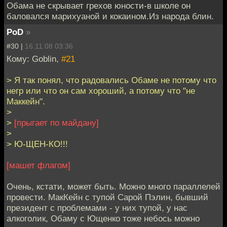
Обама не скрывает грехов юности-в школе он
баловался марихуаной и кокаином.Из народа блин.
PoD
»
#30 |
16.11.08 03:36
Кому: Goblin,
#21
> Я так понял, что радовались Обаме не потому что
негр или что он сам хороший, а потому что "не
Маккейн".
>
>
[прыгает по майдану]
>
> Ю-ЩЕН-КО!!!
[машет флагом]
Очень, кстати, может быть. Можно много параллелей
провести. МакКейн с тупой Сарой Пэлин, бывший
президент с проблемами - у них тупой, у нас
алкоголик, Обаму с Ющенко тоже небось можно