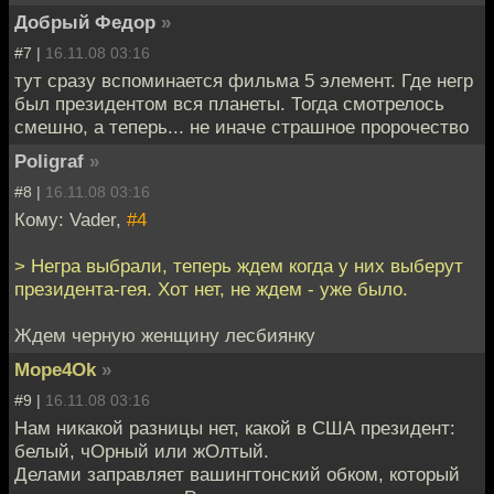
Добрый Федор
»
#7 |
16.11.08 03:16
тут сразу вспоминается фильма 5 элемент. Где негр
был президентом вся планеты. Тогда смотрелось
смешно, а теперь... не иначе страшное пророчество
Poligraf
»
#8 |
16.11.08 03:16
Кому: Vader,
#4
> Негра выбрали, теперь ждем когда у них выберут
президента-гея. Хот нет, не ждем - уже было.
Ждем черную женщину лесбиянку
Mope4Ok
»
#9 |
16.11.08 03:16
Нам никакой разницы нет, какой в США президент:
белый, чОрный или жОлтый.
Делами заправляет вашингтонский обком, который