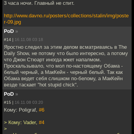
3 часа ночи. Главный не спит.
http://www.davno.ru/posters/collections/stalin/img/poste
r-09.jpg
PoD
»
#14 |
16.11.08 03:18
Яростно следил за этим делом всматриваясь в The
Daily Show, не потому что было интересно, а потому
что Джон Стюарт иногда жжет напалмом.
Проскальзывало, что мол по-настоящему Обама -
белый черный, а МакКейн - черный белый. Так как
Обама ведет себя слишком по-белому, а МакКейн
везде таскает "hot stupid chick".
PoD
»
#15 |
16.11.08 03:20
Кому: Poligraf,
#6
> Кому: Vader,
#4
>