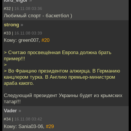
lord_vigor
»
#32 |
16.11.08 03:36
Любимый спорт - баскетбол )
strong
»
#33 |
16.11.08 03:39
Кому: green007,
#20
> Считаю просвещённая Европа должна брать
пример!!!
>
> Во Францию президентом алжирца. В Германию
канцлером турка. В Англию премьер-министром
араба какого.
Следующий президент Украины будет из крымских
татар!!!
Vader
»
#34 |
16.11.08 03:42
Кому: Sania03-06,
#29