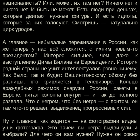
националисты? Или, может, их там нет? Ничего нет и
никого нет. И быть не может. Есть люди при деньгах,
которые двигают нужные фигуры. И есть идиоты,
которые за них голосуют. Смотришь — натурально
цирк уродов.
А главное — небывалые переживания в России, как
же теперь у нас всё сложится, с ихним новым-то
президентом? Интерес сильнее, чем даже к
выступлению Димы Билана на Евровидении. История
родной страны не учит интеллектуалов ровно ничему.
Как было, так и будет: Вашингтонскому обкому без
разницы, кто кривляется в телевизоре. Кольцо
враждебных режимов снаружи России, ракеты в
Европе, пятая колонна внутри — и так до полного
развала. Что с негром, что без негра — с понтом, он
там что-то решает, выдвиженец прогрессивных сил.
Ну и главное, как водится — на фотографии видны
уши фотографа. Это зачем вы негра выдвинули и
выбрали? Для чего он вам нужен? Нужен он ровно