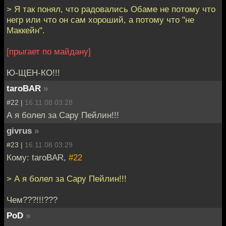
> Я так понял, что радовались Обаме не потому что
негр или что он сам хороший, а потому что "не
Маккейн".
[прыгает по майдану]
Ю-ЩЕН-КО!!!
taroBAR
»
#22 |
16.11.08 03:28
А я болел за Сару Пейлин!!!
givrus
»
#23 |
16.11.08 03:29
Кому: taroBAR,
#22
> А я болел за Сару Пейлин!!!
Чем???!!!???
PoD
»