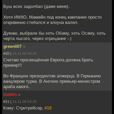
Буш всех задолбал (даже меня).
Хотя ИМХО, Маккейн под конец кампании просто
откровенно стебался и клоуна валял.
Думаю, выбрали бы хоть Обаму, хоть Осаму, хоть
черта лысого, через отрицание :-)
green007
»
#20 |
16.11.08 03:26
Считаю просвещённая Европа должна брать
пример!!!
Во Францию президентом алжирца. В Германию
канцлером турка. В Англию премьер-министром
араба какого.
Goblin
»
#21 |
16.11.08 03:26
Кому: Стритрейсер,
#19