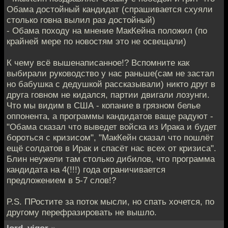
Обама достойный кандидат (спрашивается схуяли
столько говна вылил раз достойный)
- Обама походу на мнение МакКейна положил (по
крайней мере по новостям это не освещали)
К чему всё вышенаписанное!? Вспомните как
выбирали руководство у нас раньше(сам не застал
но бабушка с дедушкой рассказывали) никто друг в
друга говном не кидался, партии двигали лозунги.
Что мы видим в США - копание в грязном белье
оппонента, а программы кандидатов ваще радуют -
"Обама сказал что выведет войска из Ирака и будет
бороться с кризисом", "МакКейн сказал что пошлёт
ещё солдатов в Ирак и спасёт нас всех от кризиса".
Блин неужели там столько дибилов, что программа
кандидата на 4(!!!) года ограничивается
предложением в 5-7 слов!?
P.S. ПРостите за поток мысли, но спать хочется, по
другому перефразировать не вышло.