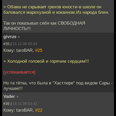
> Обама не скрывает грехов юности-в школе он
баловался марихуаной и кокаином.Из народа блин.
Так он показывал себя как СВОБОДНАЯ
ЛИЧНОСТЬ!!!
givrus
»
#35 |
16.11.08 03:42
Кому: taroBAR,
#25
> Холодной головой и горячим сердцем!!!
[успокаивается]
Но та тётка, что была в "Хастлере" под видом Сары -
лучшее!!!
Vader
»
#36 |
16.11.08 03:42
Кому: taroBAR,
#22