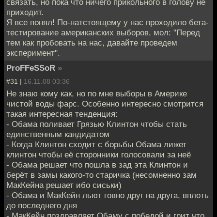
связать, но пока что ничего прикольного в голову не
приходит.
Я все понял! По-натстоящему у нас проходило бета-
тестирование американских выборов, мол: "Перед
тем как пробовать на нас, давайте проведем
эксперимент".
ProFFeSSoR
»
#31 |
16.11.08 03:36
Не знаю кому как, но по мне выборы в Америке
чистой воды фарс. Особенно интересно смотрится
такая интересная тенденция:
- Обама поливает Грязью Клинтон чтобы стать
единственным кандидатом
- Когда Клинтон сходит с борьбы Обама лижет
клинтон чтобы её сторонники голосовали за неё
- Обама решает что пошла в зад эта Клинтон и
берёт в замы какого-то старичка (несомненно зам
МакКейна решает ибо сиськи)
- Обама и МакКейн льют говно друг на друга, вплоть
до последнего дня
- МакКейн поздравляет Обаму с победой и грит что