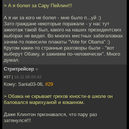
> А я болел за Сару Пейлин!!!
А я ни за кого не болел - мне было п...уй :)
Зато граждане некоторые поражали - у нас тут
ажиотаж такой был, какого на наших президентских
выборах не видел. Во многих местных забегаловках
зачем-то повесили плакаты "Vote for Obama" :)
Кругом какие-то странные разговоры были - "вот
выберут Обаму, и заживем по-человечески". Много
думал.
Стритрейсер
»
#37 |
16.11.08 03:42
Кому: Sania03-06,
#29
> Обама не скрывает грехов юности-в школе он
баловался марихуаной и кокаином.
Даже Клинтон признавался, что пару раз
затянулся!!!