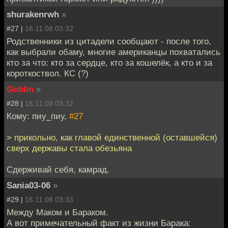
shurakenrwh
»
#27 |
16.11.08 03:32
Родственники из цитадели сообщают - после того,
как выбрали обаму, многие американцы похватались
кто за что: кто за сердце, кто за кошелёк, а кто и за
короткоствол. КС (?)
Goblin
»
#28 |
16.11.08 03:32
Кому: пиу_пиу,
#27
> прикольно, как главой единственной (оставшейся)
сверх державы стала обезьяна
Сдерживай себя, камрад.
Sania03-06
»
#29 |
16.11.08 03:33
Между Маком и Бараком.
А вот примечательный факт из жизни Барака: