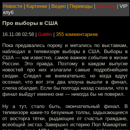
Новости
|
Картинки
|
Видео
|
Переводы
|
Магазин
|
VIP
клуб
Про выборы в США
16.11.08 02:58
|
Goblin
|
355 комментариев
Пока предавались пороку и метались по выставкам,
наблюдал в телевизоре выборы в США. Выборы в
США — как известно, самое важное событие в жизни
России. Это правда. Поэтому в каждом выпуске
новостей про них излагали самые подробнейшие
сводки. Следил не внимательно, но когда вдруг
осознал, что вот эти два клоуна вышли в финал,
слегка обалдел. Если бы полгода назад сказали, что в
финал выйдут именно они — никогда бы не поверил.
Ну а тут, стало быть, окончательный финал. В
телевизоре какие-то безумные толпы, задыхающиеся
от восторга тётки, рыдающие от счастья граждане,
всеобщий экстаз. Завершил истерию Пол Маккартни: