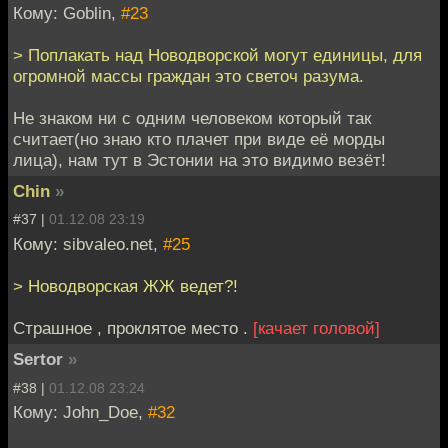
Кому: Goblin,
#23
> Поплакать над Новодворской могут единицы, для
огромной массы граждан это светоч разума.
Не знаком ни с одним человеком который так
считает(но знаю кто плачет при виде её морды
лица), нам тут в Эстонии на это видимо везёт!
Chin
»
#37 |
01.12.08 23:19
Кому: sibvaleo.net,
#25
> Новодворская ЖЖ ведет?!
Страшное , проклятое место .
[качает головой]
Sertor
»
#38 |
01.12.08 23:24
Кому: John_Doe,
#32