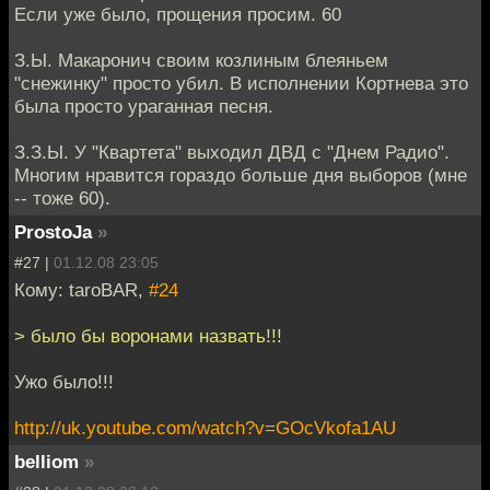
Если уже было, прощения просим. 60
З.Ы. Макаронич своим козлиным блеяньем
"снежинку" просто убил. В исполнении Кортнева это
была просто ураганная песня.
З.З.Ы. У "Квартета" выходил ДВД с "Днем Радио".
Многим нравится гораздо больше дня выборов (мне
-- тоже 60).
ProstoJa
»
#27 |
01.12.08 23:05
Кому: taroBAR,
#24
> было бы воронами назвать!!!
Ужо было!!!
http://uk.youtube.com/watch?v=GOcVkofa1AU
belliom
»