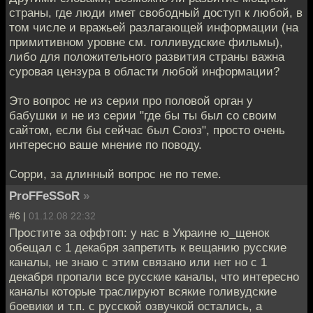
страны, где люди имет свободный доступ к любой, в
том числе и вражьей разлагающей информации (на
примитивном уровне см. голливудские фильмы),
либо для положительного развития страны важна
суровая цензура в области любой информации?
Это вопрос не из серии про половой орган у
бабушки и не из серии "где бы ты был со своим
сайтом, если бы сейчас был Союз", просто очень
интересно ваше мнение по поводу.
Сорри, за длинный вопрос не по теме.
ProFFeSSoR
»
#6 |
01.12.08 22:32
Простите за оффтоп: у нас в Украине ю_щенок
обещал с 1 декабря запретить к вещанию русские
каналы, не знаю с этим связано или нет но с 1
декабря пропали все русские каналы, что интересно
каналы которые траслируют всякие голивудские
боевики и т.п. с русской озвучкой остались, а