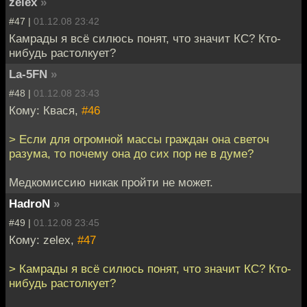
zelex
»
#47 |
01.12.08 23:42
Камрады я всё силюсь понят, что значит КС? Кто-
нибудь растолкует?
La-5FN
»
#48 |
01.12.08 23:43
Кому: Квася,
#46
> Если для огромной массы граждан она светоч
разума, то почему она до сих пор не в думе?
Медкомиссию никак пройти не может.
HadroN
»
#49 |
01.12.08 23:45
Кому: zelex,
#47
> Камрады я всё силюсь понят, что значит КС? Кто-
нибудь растолкует?