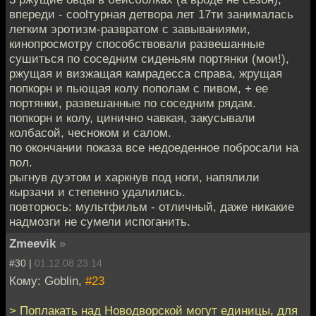
впереди - coolтурная детвора лет 17ти занималась
легким эротизм-развратом с завываниями,
кинопросмотру способствовали развешанные
сушиться по соседним сиденьям портянки (мои!),
ржущая и визжащая камрадесса справа, жрущая
попкорн и пьющая колу пополам с пивом, + ее
портянки, развешанные по соседним рядам.
попкорн и колу, цинично чавкая, закусывали
колбасой, чесноком и салом.
по окончании показа все недоеденное побросали на
пол.
рыгнув дуэтом и харкнув под ноги, напялили
кырзачи и степенно удалились.
повторюсь: мультфильм - отличный, даже никакие
надмозги не сумели испоганить.
Zmeevik
»
#30 |
01.12.08 23:14
Кому: Goblin,
#23
> Поплакать над Новодворской могут единицы, для