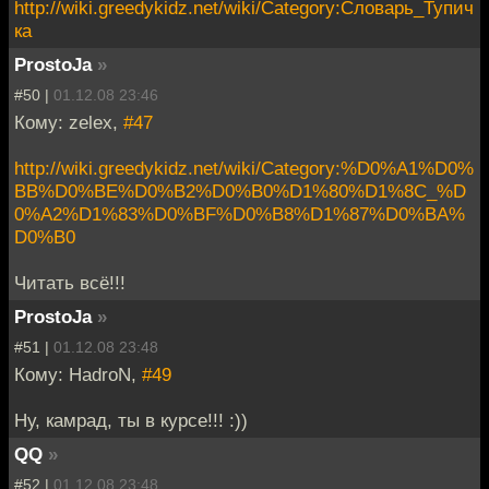
http://wiki.greedykidz.net/wiki/Category:Словарь_Тупич
ка
ProstoJa
»
#50 |
01.12.08 23:46
Кому: zelex,
#47
http://wiki.greedykidz.net/wiki/Category:%D0%A1%D0%
BB%D0%BE%D0%B2%D0%B0%D1%80%D1%8C_%D
0%A2%D1%83%D0%BF%D0%B8%D1%87%D0%BA%
D0%B0
Читать всё!!!
ProstoJa
»
#51 |
01.12.08 23:48
Кому: HadroN,
#49
Ну, камрад, ты в курсе!!! :))
QQ
»
#52 |
01.12.08 23:48