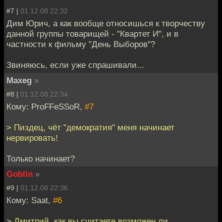
#7 |
01.12.08 22:32
Дим Юрич, а как вообще относишься к творчеству
данной группы товарищей - "Квартет И", и в
частности к фильму "День Выборов"?
Звиняюсь, если уже спрашивали...
Maxeg
»
#8 |
01.12.08 22:34
Кому: ProFFeSSoR,
#7
> Пиздец, чёт "демократия" меня начинает
нервировать!
Только начинает?
Goblin
»
#9 |
01.12.08 22:36
Кому: Saat,
#6
> Дмитрий, как вы считаете возможен ли