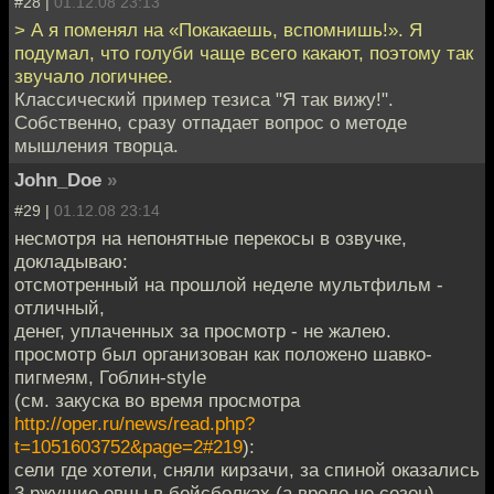
#28 |
01.12.08 23:13
> А я поменял на «Покакаешь, вспомнишь!». Я
подумал, что голуби чаще всего какают, поэтому так
звучало логичнее.
Классический пример тезиса "Я так вижу!".
Собственно, сразу отпадает вопрос о методе
мышления творца.
John_Doe
»
#29 |
01.12.08 23:14
несмотря на непонятные перекосы в озвучке,
докладываю:
отсмотренный на прошлой неделе мультфильм -
отличный,
денег, уплаченных за просмотр - не жалею.
просмотр был организован как положено шавко-
пигмеям, Гоблин-style
(см. закуска во время просмотра
http://oper.ru/news/read.php?
t=1051603752&page=2#219
):
сели где хотели, сняли кирзачи, за спиной оказались
3 ржущие овцы в бейсболках (а вроде не сезон),