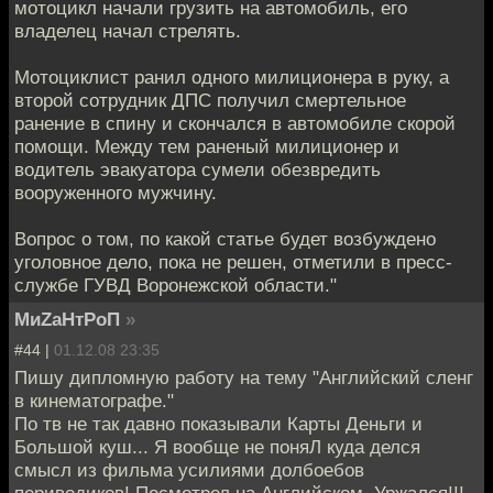
мотоцикл начали грузить на автомобиль, его
владелец начал стрелять.
Мотоциклист ранил одного милиционера в руку, а
второй сотрудник ДПС получил смертельное
ранение в спину и скончался в автомобиле скорой
помощи. Между тем раненый милиционер и
водитель эвакуатора сумели обезвредить
вооруженного мужчину.
Вопрос о том, по какой статье будет возбуждено
уголовное дело, пока не решен, отметили в пресс-
службе ГУВД Воронежской области."
МиZаНтРоП
»
#44 |
01.12.08 23:35
Пишу дипломную работу на тему "Английский сленг
в кинематографе."
По тв не так давно показывали Карты Деньги и
Большой куш... Я вообще не поняЛ куда делся
смысл из фильма усилиями долбоебов
периводиков! Посмотрел на Английском, Уржался!!!