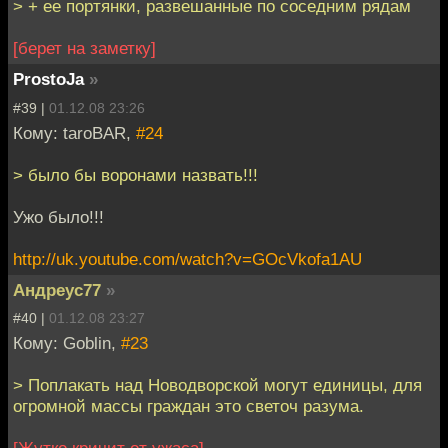
> + ее портянки, развешанные по соседним рядам
[берет на заметку]
ProstoJa
»
#39 |
01.12.08 23:26
Кому: taroBAR,
#24
> было бы воронами назвать!!!
Ужо было!!!
http://uk.youtube.com/watch?v=GOcVkofa1AU
Андреус77
»
#40 |
01.12.08 23:27
Кому: Goblin,
#23
> Поплакать над Новодворской могут единицы, для
огромной массы граждан это светоч разума.
[Жутко кричит от ужаса]