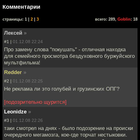
Комментарии
cтраницы: 1 |
2
|
3
всего: 289,
Goblin
: 18
Лексей
»
#1 |
01.12.08 22:24
Про замену слова "покушать" - отличная находка
для семейного просмотра бездуховного буржуйского
мультфильма!
Redder
»
#2 |
01.12.08 22:25
Не реклама ли это голубей и грузинских ОПГ?
[подозрительно щурится]
Leonidze
»
#3 |
01.12.08 22:26
таки смотрел на днях - было подозрение на происки
очередного мегамозга, кое-где торчат нестыковки.