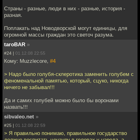
Страны - разные, люди в них - разные, история -
разная.
Поплакать над Новодворской могут единицы, для
огромной массы граждан это светоч разума.
taroBAR
»
#24 |
01.12.08 22:55
Кому: Muzzlecore,
#4
> Надо было голубя-склеротика заменить голубем с
феноменальной памятью, который, сцуко, никогда
ничего не забывал!!!
Да и самих голубей можно было бы воронами
назвать!!!
sibvaleo.net
»
#25 |
01.12.08 22:59
> Я правильно понимаю, правильное государство
должно воспитать цензуру в головах у народа, а