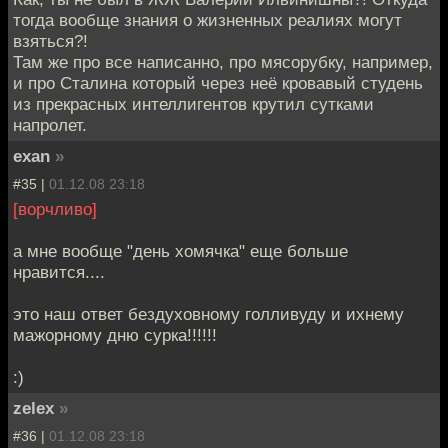
тогда вообще знания о жизненных реалиях могут
взяться?!
Там же про все написанно, про мясорубку, например,
и про Сталина который через неё кровавый студень
из прекрасных интеллигентов крутил сутками
напролет.
exan
»
#35 |
01.12.08 23:18
[ворчливо]
а мне вообще "день хомячка" еще больше
нравится....
это наш ответ бездуховному голливуду и ихнему
мажорному дню сурка!!!!!!
:)
zelex
»
#36 |
01.12.08 23:18