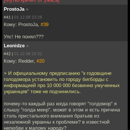
ProstoJa
»
#41 |
01.12.08 23:28
Кому: ProstoJa,
#39
Упс! Не понял???
Leonidze
»
#42 |
01.12.08 23:31
Кому: Redder,
#20
> И официальному предписанию "к годовщине
голодомора установить по городу бигборды с
информацией про 10 000 000 безвинно умученных
украинцев" тоже не подчинились.
почему-то каждый раз когда говорят "голдомор" я
слышу "голда меир". может в этом и есть причина
столь пристального внимания братьев из
незалежной украины к проблеме? в известной
нелюбви к малому народу?