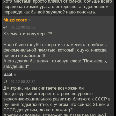
хотя местами просто плакал от смеха, больше всего
порадовал хомяк-ураган. интересно, а в дословном
переводе как бы всё звучало? надо поискать.
Muzzlecore
»
#4 |
01.12.08 22:32
К чему эти полумеры?!!
Надо было голубя-склеротика заменить голубем с
феноменальной памятью, который, сцуко, никогда
ничего не забывал!!!
А его друган бы цедил, стиснув клюв: "Покакаешь,
забудешь!!!"
Saat
»
#5 |
01.12.08 22:32
Дмитрий, как вы считаете возможен ли
безцензурный интернет в стране по уровню
экономико-социального развития близкого к СССР в
лучшип годы(понятно, с учетом что сейчас 21 век и
СССР, допустим, до него дожил)?
Другими словами, возможно ли развитие мощной