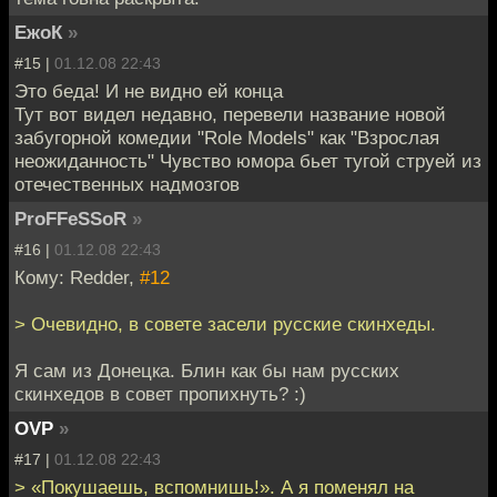
ЕжоК
»
#15 |
01.12.08 22:43
Это беда! И не видно ей конца
Тут вот видел недавно, перевели название новой
забугорной комедии "Role Models" как "Взрослая
неожиданность" Чувство юмора бьет тугой струей из
отечественных надмозгов
ProFFeSSoR
»
#16 |
01.12.08 22:43
Кому: Redder,
#12
> Очевидно, в совете засели русские скинхеды.
Я сам из Донецка. Блин как бы нам русских
скинхедов в совет пропихнуть? :)
OVP
»
#17 |
01.12.08 22:43
> «Покушаешь, вспомнишь!». А я поменял на