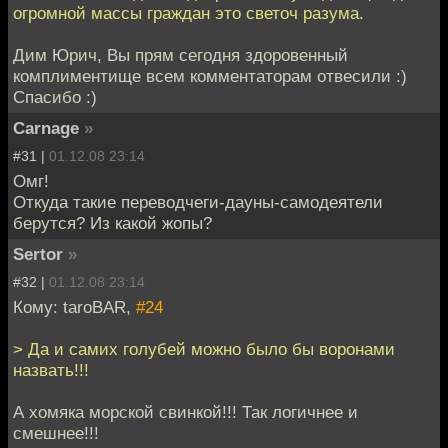
огромной массы граждан это светоч разума.
Дим Юрич, Вы прям сегодня здоровенный
комплиментище всем комментаторам отвесили :)
Спасибо :)
Carnage
»
#31 |
01.12.08 23:14
Омг!
Откуда такие переводчеги-дауны-самодеятели
берутся? Из какой жопы?
Sertor
»
#32 |
01.12.08 23:14
Кому: taroBAR,
#24
> Да и самих голубей можно было бы воронами
назвать!!!
А хомяка морской свинкой!!! Так логичнее и
смешнее!!!