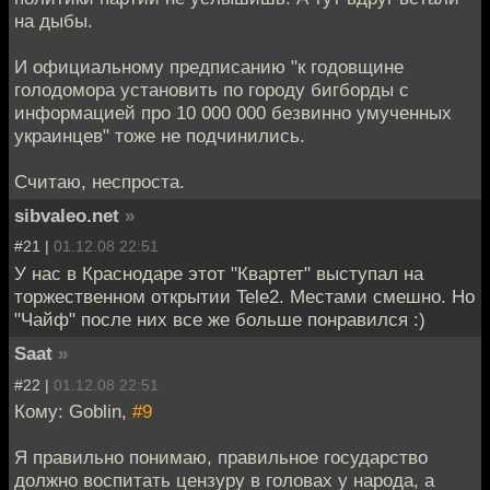
на дыбы.
И официальному предписанию "к годовщине
голодомора установить по городу бигборды с
информацией про 10 000 000 безвинно умученных
украинцев" тоже не подчинились.
Считаю, неспроста.
sibvaleo.net
»
#21 |
01.12.08 22:51
У нас в Краснодаре этот "Квартет" выступал на
торжественном открытии Tele2. Местами смешно. Но
"Чайф" после них все же больше понравился :)
Saat
»
#22 |
01.12.08 22:51
Кому: Goblin,
#9
Я правильно понимаю, правильное государство
должно воспитать цензуру в головах у народа, а