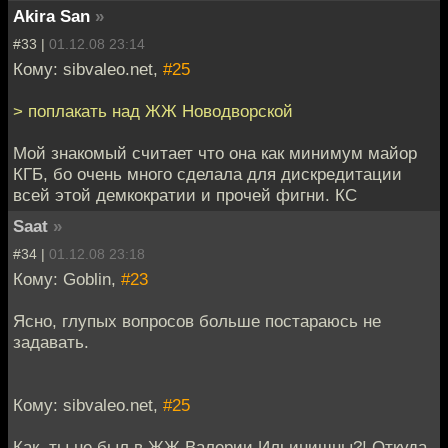
Akira San
»
#33 |
01.12.08 23:14
Кому: sibvaleo.net,
#25
> поплакать над ЖЖ Новодворской
Мой знакомый считает что она как минимум майор
КГБ, бо очень много сделала для дискредитации
всей этой демкократии и прочей фигни. КС
Saat
»
#34 |
01.12.08 23:18
Кому: Goblin,
#23
Ясно, глупых вопросов больше постараюсь не
задавать.
Кому: sibvaleo.net,
#25
Как, ты не был в ЖЖ Валерии Ильинишны?! Откуда