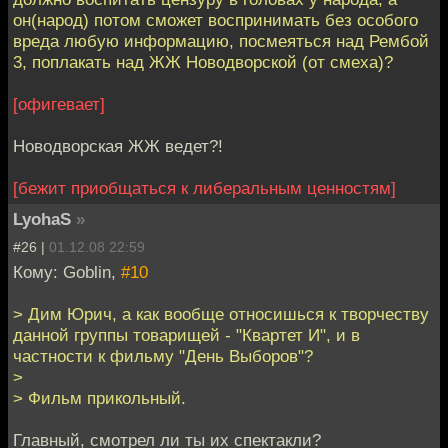
он(народ) потом сможет воспринимать без особого
вреда любую информацию, посмеяться над Рембой
3, поплакать над ЖЖ Новодворской (от смеха)?
[офигевает]
Новодворская ЖЖ ведет?!
[бежит приобщаться к либеральным ценностям]
LyohaS
»
#26 |
01.12.08 22:59
Кому: Goblin,
#10
> Дим Юрич, а как вообще относишься к творчеству
данной группы товарищей - "Квартет И", и в
частности к фильму "День Выборов"?
>
> Фильм прикольный.
Главный, смотрел ли ты их спектакли?