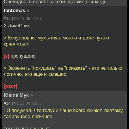
Очевидно, в совете засели русские скинхеды.
fantomas
»
#13 |
01.12.08 22:37
2 ДимЮрич
> Безусловно, мультиках можно и даже нужно
кривляться.
[в]
пропущено
> Заменить "покушать" на "покакать" - это не только
логично, это ещё и смешно.
[ржот]
Kleine Мук
»
#14 |
01.12.08 22:38
>Я подумал, что голуби чаще всего какают, поэтому
так звучало логичнее.
тема говна раскрыта!