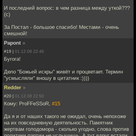
И последний вопрос: в чем разница между уткой???
(с)
За Постал - большое спасибо! Местами - очень
смешной!
Papont
»
#19 |
01.12.08 22:46
Бугога!
Дело "Божьей искры" живёт и процветает. Термин
"усмысляли" вношу в цитатник :))))
Redder
»
#20 |
01.12.08 22:50
Кому: ProFFeSSoR,
#15
Да я и от наших такого не ожидал, очень непохоже
на их повседневную деятельность. Памятник
жертвам голодомора - сколько угодно, слова против
политики партии не услышишь. А тут вдруг встали