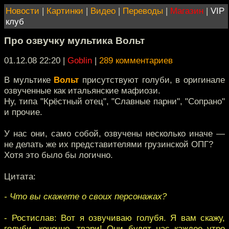
Новости
|
Картинки
|
Видео
|
Переводы
|
Магазин
|
VIP
клуб
Про озвучку мультика Вольт
01.12.08 22:20
|
Goblin
|
289 комментариев
В мультике
Вольт
присутствуют голуби, в оригинале
озвученные как итальянские мафиози.
Ну, типа "Крёстный отец", "Славные парни", "Сопрано"
и прочие.
У нас они, само собой, озвучены несколько иначе —
не делать же их представителями грузинской ОПГ?
Хотя это было бы логично.
Цитата:
- Что вы скажете о своих персонажах?
- Ростислав: Вот я озвучиваю голубя. Я вам скажу,
голуби, конечно, твари! Они будят нас каждое утро