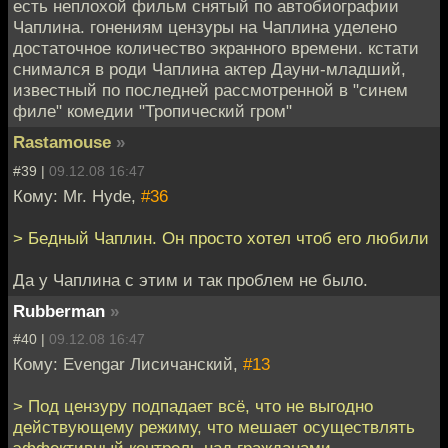
есть неплохой фильм снятый по автобиографии
Чаплина. гонениям цензуры на Чаплина уделено
достаточное количество экранного времени. кстати
снимался в роди Чаплина актер Дауни-младший,
известный по последней рассмотренной в "синем
филе" комедии "Тропический гром"
Rastamouse
»
#39 |
09.12.08 16:47
Кому: Mr. Hyde,
#36
> Бедный Чаплин. Он просто хотел чтоб его любили
Да у Чаплина с этим и так проблем не было.
Rubberman
»
#40 |
09.12.08 16:47
Кому: Evengar Лисичанский,
#13
> Под цензуру подпадает всё, что не выгодно
действующему режиму, что мешает осуществлять
эффективный контроль над гражданами