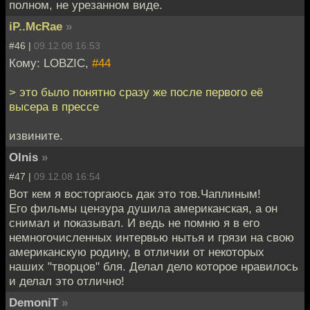
полном, не урезанном виде.
iP..McRae
»
#46 |
09.12.08 16:53
Кому: LOBZIC,
#44
> это было понятно сразу же после первого её
высера в прессе
извините.
Olnis
»
#47 |
09.12.08 16:54
Вот кем я восторгаюсь дак это тов.Чаплиным!
Его фильмы цензура душила американская, а он
снимал и показывал. И ведь не помню я в его
немногочисленных интервью нытья и грязи на свою
американскую родину, в отличии от некоторых
наших "творцов" бля. Делал дело которое нравилось
и делал это отлично!
DemoniT
»