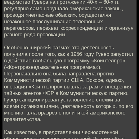
ведомство Гувера на протяжении 40‑х – 60‑х гг.
регулярно само нарушало американские законы,
проводя «негласные обыски», осуществляя
незаконное прослушивание телефонных
переговоров, перехват корреспонденции и организуя
разного рода провокации.
Особенно широкий размах эта деятельность
получила после того, как в 1956 году Гувер запустил
в действие глобальную программу «Коинтелпро»
(«Контрразведывательная программа»).
Первоначально она была направлена против
Коммунистической партии США. Вскоре, однако,
операция «Коинтелпро» вышла за рамки внедрения
тайных агентов ФБР в Коммунистическую партию.
Гувер санкционировал установление слежки за
всеми организациями, деятельность которых, по его
мнению, шла вразрез с политикой американского
правительства.
Как известно, в представлении черносотенной
общественности дореволюционной России образ