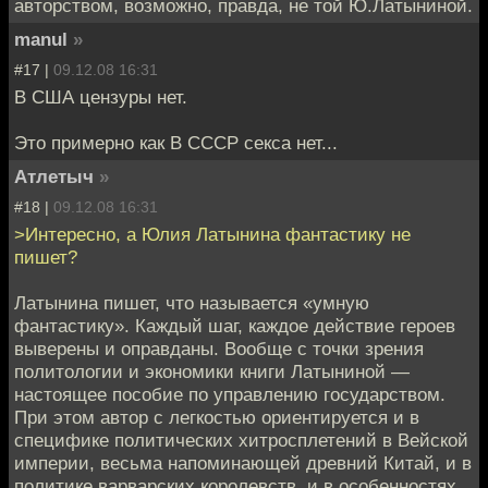
авторством, возможно, правда, не той Ю.Латыниной.
manul
»
#17 |
09.12.08 16:31
В США цензуры нет.
Это примерно как В СССР секса нет...
Атлетыч
»
#18 |
09.12.08 16:31
>Интересно, а Юлия Латынина фантастику не
пишет?
Латынина пишет, что называется «умную
фантастику». Каждый шаг, каждое действие героев
выверены и оправданы. Вообще с точки зрения
политологии и экономики книги Латыниной —
настоящее пособие по управлению государством.
При этом автор с легкостью ориентируется и в
специфике политических хитросплетений в Вейской
империи, весьма напоминающей древний Китай, и в
политике варварских королевств, и в особенностях