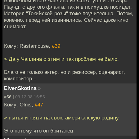
В конечном итоге Чаплина из США "ушли". А Эзра
Паунд, с другого фланга, так и в психушке посидел.
История "Токийской розы" тоже поучительна. Потом,
конечно, перед ней извинились. Сейчас даже кино
снимают.
Кому: Rastamouse,
#39
> Да у Чаплина с этим и так проблем не было.
Благо не только актер, но и режиссер, сценарист,
композитор...
ElvenSkotina
»
#56 |
09.12.08 16:56
Кому: Olnis,
#47
> нытья и грязи на свою американскую родину
Это потому что он британец.