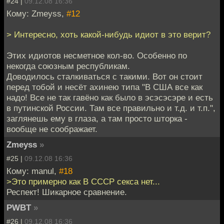
#24 |
09.12.08 16:36
Кому: Zmeyss,
#12
> Интересно, хоть какой-нибудь идиот в это верит?
Этих идиотов несметное кол-во. Особенно по
некогда союзным республикам.
Доводилось сталкиваться с такими. Вот он стоит
перед тобой и несёт ахинею типа "В США все как
надо! Все не так гавёно как было в эсэсэсэре и есть
в путинской России. Там все правильно и т.д. и т.п.",
заглянешь ему в глаза, а там просто шторка -
вообще не соображает.
Zmeyss
»
#25 |
09.12.08 16:36
Кому: manul,
#18
>Это примерно как В СССР секса нет...
Респект! Шикарное сравнение.
PWBT
»
#26 |
09.12.08 16:36