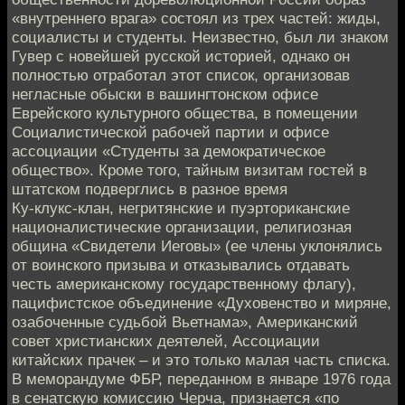
«внутреннего врага» состоял из трех частей: жиды,
социалисты и студенты. Неизвестно, был ли знаком
Гувер с новейшей русской историей, однако он
полностью отработал этот список, организовав
негласные обыски в вашингтонском офисе
Еврейского культурного общества, в помещении
Социалистической рабочей партии и офисе
ассоциации «Студенты за демократическое
общество». Кроме того, тайным визитам гостей в
штатском подверглись в разное время
Ку‑клукс‑клан, негритянские и пуэрториканские
националистические организации, религиозная
община «Свидетели Иеговы» (ее члены уклонялись
от воинского призыва и отказывались отдавать
честь американскому государственному флагу),
пацифистское объединение «Духовенство и миряне,
озабоченные судьбой Вьетнама», Американский
совет христианских деятелей, Ассоциации
китайских прачек – и это только малая часть списка.
В меморандуме ФБР, переданном в январе 1976 года
в сенатскую комиссию Черча, признается «по