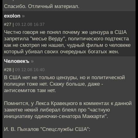
Спасибо. Отличный материал.
exolon
»
#27 |
09.12.08 16:37
Честно говоря не понял почему же цензура в США
запретила "месье Верду", политического подтекста
как не смотрел не нашел, чудный фильм о человеке
который убивал своих очередных богатых жен.
Человекъ
»
#28 |
09.12.08 16:40
В США нет не только цензуры, но и политической
полиции тоже нет. Скажу больше, даже -
антисемитов там нет.
Помнится, у Лекса Кравецкого в комментах к данной
заметке некий либерал блеял про "частную
инициативу одиночки-сенатора Маккарти".
И. В. Пыхалов "Спецслужбы США":