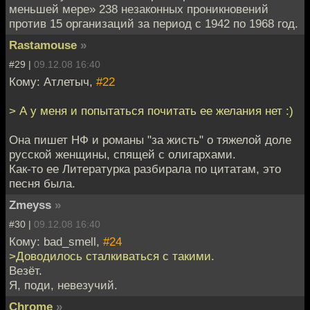
меньшей мере» 238 незаконных проникновений
против 15 организаций за период с 1942 по 1968 год.
Rastamouse
»
#29 |
09.12.08 16:40
Кому: Атлетыч,
#22
> А у меня и попытаться почитать ее желания нет :)
Она пишет НФ и романы "за жисть" о тяжелой доле
русской женщины, спящей с олигархами.
Как-то ее Литературка разбирала по цитатам, это
песня была.
Zmeyss
»
#30 |
09.12.08 16:40
Кому: bad_smell,
#24
>Доводилось сталкиваться с такими.
Везёт.
Я, поди, невезучий.
Chrome
»