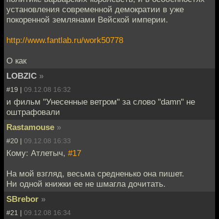
установления современной демократии в уже
покоренной землянами Вейской империи.
http://www.fantlab.ru/work50778
О как
LOBZIC
»
#19 |
09.12.08 16:32
и фильм "Унесенные ветром" за слово "damn" не
оштрафовали
Rastamouse
»
#20 |
09.12.08 16:33
Кому: Атлетыч,
#17
На мой взгляд, весьма средненько она пишет.
Ни одной книжки ее не шмагла дочитать.
SBrebor
»
#21 |
09.12.08 16:34