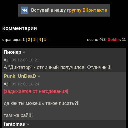
Вступай в нашу
группу ВКонтакте
Комментарии
cтраницы: 1 |
2
|
3
|
4
|
5
всего: 462,
Goblin
: 11
Пионер
»
#1 |
09.12.08 16:21
А "Диктатор" - отличный получился! Отличный!
Punk_UnDeaD
»
#2 |
09.12.08 16:24
[задыхается от негодования]
да как ты можешь такое писать?!!
там же рай!!!
fantomas
»