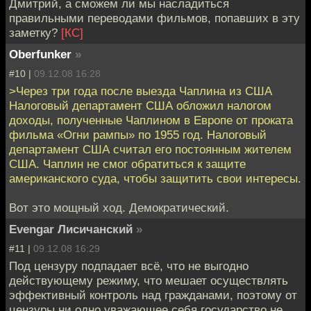
Дмитрий, а сможем ли мы насладиться
правильными переводами фильмов, попавших в эту
заметку?
[КС]
Oberfunker
»
#10 |
09.12.08 16:28
>Через три года после выезда Чаплина из США
Налоговый департамент США обложил налогом
доходы, полученные Чаплином в Европе от проката
фильма «Огни рампы» по 1955 год. Налоговый
департамент США считал его постоянным жителем
США. Чаплин не смог обратиться к защите
американского суда, чтобы защитить свои интересы.
Вот это мощный ход. Демократический.
Evengar Лисичанский
»
#11 |
09.12.08 16:29
Под цензуру подпадает всё, что не выгодно
действующему режиму, что мешает осуществлять
эффективный контроль над гражданами, поэтому от
цензуры ни одно уважающее себя государство не