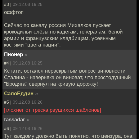
#3 |
09.12.08 16:25
оффтоп
Сейчас по каналу россия Михалков пускает
крокодильи слёзы по кадетам, генералам, белой
армии и французским кладбищам, усеянным
костями "цвета нации".
Пионер
»
#4 |
09.12.08 16:25
Кстати, остался нераскрытым вопрос виновности
Сталина - наверняка он виноват, что простодушный
"Бродяга" свернул на кривую дорожку!
СалоЕддин
»
#5 |
09.12.08 16:26
[глохнет от треска рвущихся шаблонов]
tassadar
»
#6 |
09.12.08 16:26
Тут каждому должно быть понятно, что цензура, она