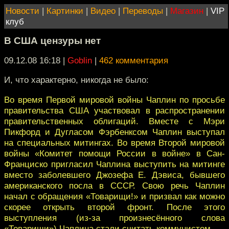
Новости
|
Картинки
|
Видео
|
Переводы
|
Магазин
|
VIP
клуб
В США цензуры нет
09.12.08 16:18
|
Goblin
|
462 комментария
И, что характерно, никогда не было:
Во время Первой мировой войны Чаплин по просьбе
правительства США участвовал в распространении
правительственных облигаций. Вместе с Мэри
Пикфорд и Дугласом Фэрбенксом Чаплин выступал
на специальных митингах. Во время Второй мировой
войны «Комитет помощи России в войне» в Сан-
Франциско пригласил Чаплина выступить на митинге
вместо заболевшего Джозефа Е. Дэвиса, бывшего
американского посла в СССР. Свою речь Чаплин
начал с обращения «Товарищи!» и призвал как можно
скорее открыть второй фронт. После этого
выступления (из-за произнесённого слова
«Товарищи») Чаплина стали считать коммунистом.