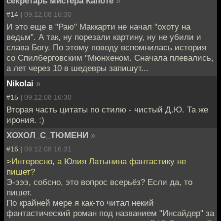
секретарь мистера Капоте
»
#14 |
09.12.08 16:30
И это еще в "Раю" Маккарти не начал "охоту на
ведьм". А так, ну порезали картину, ну не убили и
слава Богу. По этому поводу вспомнилась история
со Спилберговским "Мюнхеном. Сначала плевались,
а лет через 10 в шедевры запишут...
Nikolai
»
#15 |
09.12.08 16:30
Вторая часть цитаты по стилю - чистый Д.Ю. Та же
ирония. :)
ХОХОЛ_С_ТЮМЕНИ
»
#16 |
09.12.08 16:31
>Интересно, а Юлия Латынина фантастику не
пишет?
Э-эээ, собсно, это вопрос всерьёз? Если да, то
пишет.
По крайней мере я как-то читал некий
фантастический роман под названием "Инсайдер" за