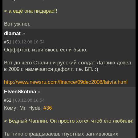
> а ещё она пидарас!!
Вот уж нет.
diamat
»
#51 |
09.12.08 16:54
Офффтоп, извиняюсь если было.
Вот до чего Сталин и русский солдат Латвию довёл,
в 2009 г. намечается дефолт, т.е. БП. :)
http://www.newsru.com/finance/09dec2008/latvia.html
ElvenSkotina
»
#52 |
09.12.08 16:54
Кому: Mr. Hyde,
#36
> Бедный Чаплин. Он просто хотел чтоб его любили!
Ты типо оправдываешь гнустных загнивающих