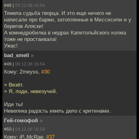
#48 |
09.12.08 16:54
Тяжела судьба творца. И это еще ничего не
написали про баржи, затопленные в Миссисипи и у
берегов Аляски!
А комнедробилка в недрах Капитольйского холма
тоже не простаивала!
Ужас!
bad_smell
»
#49 |
09.12.08 16:54
Кому: Zmeyss,
#30
> Везёт.
> Я, поди, невезучий.
Иди ты!
Невелика радость иметь дело с критинами.
Гей-гомофоб
»
#50 |
09.12.08 16:54
Кому: iP..McRae,
#37