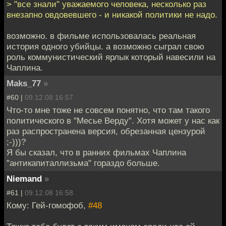
> "все знали" уважаемого человека, несколько раз
внезапно овдовевшего - и никакой политики не надо.
возможно. в фильме использовалась реальная
история одного убийцы. а возможно сыграл свою
роль коммунистический ярлык который навесили на
Чаплина.
Maks_77
»
#60 |
09.12.08 16:57
Что-то мне тоже не совсем понятно, что там такого
политического в "Месье Верду". Хотя может у нас как
раз распространена версия, обрезанная цензурой
;-)))?
Я бы сказал, что в ранних фильмах Чаплина
"антикапиталлизьма" гораздо больше.
Niemand
»
#61 |
09.12.08 16:58
Кому: Гей-гомофоб,
#48