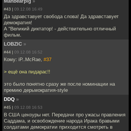
Manbearpig
»
#43 |
09.12.08 16:49
Да здравставует свобода слова! Да здравставует
демократия!
А "Великий диктатор! - действительно отличный
фильм.
LOBZIC
»
#44 |
09.12.08 16:52
Кому: iP..McRae,
#37
> ещё она пидарас!!
это было понятно сразу же после номинации на
премию дерьмократия-style
DDQ
»
#45 |
09.12.08 16:53
В США цензуры нет. Передачи про ужасы правления
Саддама, и освобождение народа Ирака бравыми
солдатами демократии приходится смотреть в