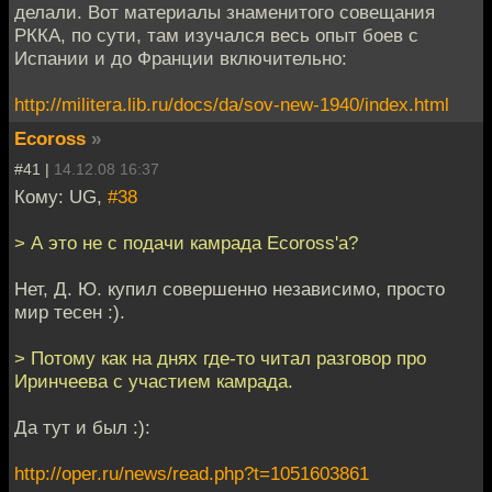
делали. Вот материалы знаменитого совещания
РККА, по сути, там изучался весь опыт боев с
Испании и до Франции включительно:
http://militera.lib.ru/docs/da/sov-new-1940/index.html
Ecoross
»
#41 |
14.12.08 16:37
Кому: UG,
#38
> А это не с подачи камрада Ecoross'а?
Нет, Д. Ю. купил совершенно независимо, просто
мир тесен :).
> Потому как на днях где-то читал разговор про
Иринчеева с участием камрада.
Да тут и был :):
http://oper.ru/news/read.php?t=1051603861