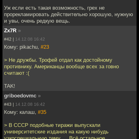
Уж если есть такая возможность, грех не
прорекламировать действительно хорошую, нужную
и увы, очень редкую вещь.
Zx7R
»
#42 |
14.12.08 16:42
Кому: pikachu,
#23
> Не дружбы. Трофей отдал как достойному
противнику. Американцы вообще всех за говно
считают :(
TAK!
griboedovmc
»
#43 |
14.12.08 16:42
Кому: калаш,
#35
> В СССР подобные тиражи выпускали
университетские издания на какую нибудь
узкоспециальную тему, ... Всё остальное