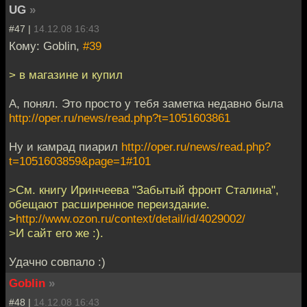
UG
»
#47 |
14.12.08 16:43
Кому: Goblin,
#39
> в магазине и купил
А, понял. Это просто у тебя заметка недавно была
http://oper.ru/news/read.php?t=1051603861
Ну и камрад пиарил
http://oper.ru/news/read.php?
t=1051603859&page=1#101
>См. книгу Иринчеева "Забытый фронт Сталина",
обещают расширенное переиздание.
>
http://www.ozon.ru/context/detail/id/4029002/
>И сайт его же :).
Удачно совпало :)
Goblin
»
#48 |
14.12.08 16:43