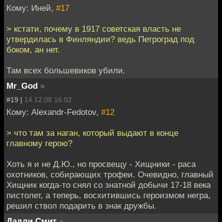
Кому: Инeй,
#17
> кстати, почему в 1917 советская власть не
утвердилась в Финляндии? ведь Петроград под
боком, ан нет.
Там всех большевиков убили.
Mr_God
»
#19 |
14.12.08 16:02
Кому: Alexandr-Fedotov,
#12
> что там за наган, который выдают в конце
главному герою?
Хоть я и не Д.Ю., но просвещу - Хищники - раса
охотников, собирающих трофеи. Очевидно, главный
Хищник когда-то снял со знатной добычи 17-18 века
пистолет, а теперь, восхитившись героизмом негра,
решил ствол подарить в знак дружбы.
Дадли Смит
»