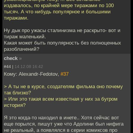
издавалось, по крайней мере тиражами по 100
тысяч. А что нибудь популярное и большими
тиражами.
Ну дык про ужасы сталинизма не раскрыто- вот и
тираж маленький.
Какая может быть популярность без полноценных
разоблачений?
check
»
#44 |
14.12.08 16:42
Кому: Alexandr-Fedotov,
#37
> А ты не в курсе, создателям фильма оно почему
так близко?
> Или это такая всем известная у них за бугром
история?
Я это когда-то находил в инете.. Хотя сейчас вот
еще порылся, пишут уже что Адолини был нифига
не реальный, а появлялся в серии комиксов про