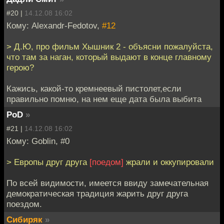
#20 |
14.12.08 16:02
Кому: Alexandr-Fedotov,
#12
> Д.Ю, про фильм Хышник 2 - объясни пожалуйста,
что там за наган, который выдают в конце главному
герою?
Кажись, какой-то кремнеевый пистолет,если
правильно помню, на нем еще дата была выбита
PoD
»
#21 |
14.12.08 16:02
Кому: Goblin, #0
> Европы друг друга
[поедом]
жрали и оккупировали
По всей видимости, имеется ввиду замечательная
демократическая традиция жарить друг друга
поездом.
Сибиряк
»