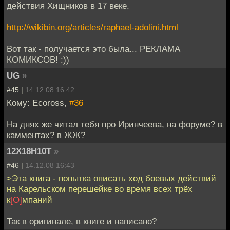
действия Хищников в 17 веке.
http://wikibin.org/articles/raphael-adolini.html
Вот так - получается это была... РЕКЛАМА
КОМИКСОВ! :))
UG
»
#45 |
14.12.08 16:42
Кому: Ecoross,
#36
На днях же читал тебя про Иринчеева, на форуме? в
камментах? в ЖЖ?
12Х18Н10Т
»
#46 |
14.12.08 16:43
>Эта книга - попытка описать ход боевых действий
на Карельском перешейке во время всех трёх
к
[О]
мпаний
Так в оригинале, в книге и написано?