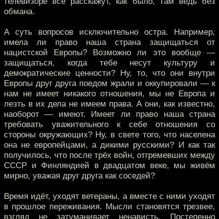
телевизоре всё расскажут, как было, там ведь без
обмана.
А суть вопросов исключительно остра. Например,
имела ли право наша страна защищаться от
нацистской Европы? Возможно ли это вообще —
защищаться, когда тебе несут культуру и
демократические ценности? Ну, то, что они внутри
Европы друг друга поедом жрали и оккупировали — к
нам не имеет никакого отношения, мы не Европа и
лезть в их дела не имеем права. А они, как известно,
наоборот — имеют. Имеет ли право наша страна
требовать уважительного к себе отношения со
стороны окружающих? Ну, в свете того, что населена
она не европейцами, а дикими русскими? И как так
получилось, что после трёх войн, отгремевших между
СССР и Финляндией в двадцатом веке, мы живём
мирно, уважая друг друга как соседей?
Время идёт, уходят ветераны, а вместе с ними уходят
в прошлое переживания. Мысли становятся трезвее,
взгляд не затуманивает ненависть. Постепенно