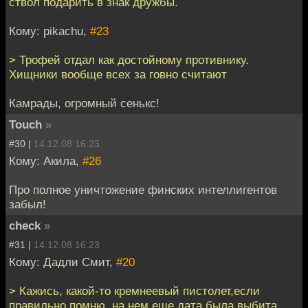
ствол подарить в знак дружбы.
Кому: pikachu,
#23
> Трофей отдал как достойному противнику.
Хищники вообще всех за говно считают
Камрады, огромный сенькс!
Touch
»
#30 |
14.12.08 16:23
Кому: Акила,
#26
Про полное уничтожение финских интеллигентов
забыл!
check
»
#31 |
14.12.08 16:23
Кому: Дадли Смит,
#20
> Кажись, какой-то кремнеевый пистолет,если
правильно помню, на нем еще дата была выбита