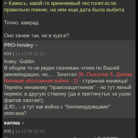
> Кажись, какой-то кремнеевый пистолет,если
правильно помню, на нем еще дата была выбита
Точно, камрад.
Оно зачем так, не в курсе?
PRO-hindey
»
#34 |
14.12.08 16:23
Кому: Goblin
В общем то не редко скачиваю чтиво по Вашей
рекомендации, но... . Зачитал
[И. Пыхалов А. Дюков.
Великая оболганная война - 2]
- странная книжица!
Терпеть ненавижу "правозащитников" - но тут явный
перекос в другую сторону (да и притянутых за ушки
фактов хватает).
Д.Ю., - а тут как война с "беломордовцами"
описана?
калаш
»
#35 |
14.12.08 16:26