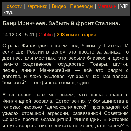
Новости
|
Картинки
|
Видео
|
Переводы
|
Магазин
|
VIP
клуб
Баир Иринчеев. Забытый фронт Сталина.
14.12.08 15:41
|
Goblin
|
293 комментария
Страна Финляндия совсем под боком у Питера. И
если для России в целом это просто заграница, то
для нас, для местных, это весьма близкое и даже в
чём-то родственное государство. Товары, шутки,
песни, линия Маннергейма — всё это рядом с
детства, и даже рублёвая купюра у нас называлась
"юксовый" — от финского юкси, один.
Естественно, все мы знаем, что наша страна с
Финляндией воевала. Естественно, у большинства в
головах насрано "демократической" пропагандой об
ужасах страшной агрессии, развязанной Советским
Союзом против беззащитной Финляндии. В историю
и суть вопроса никто вникать не хочет, да и зачем? В