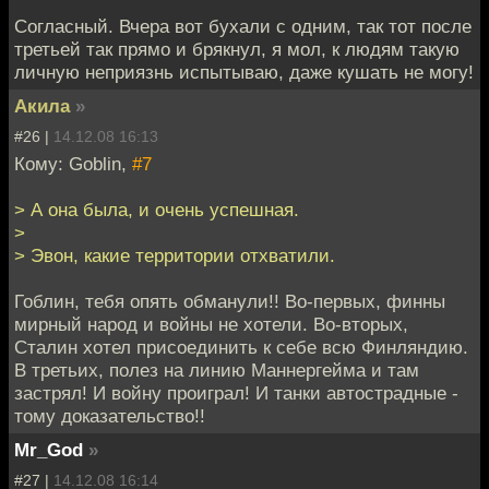
Согласный. Вчера вот бухали с одним, так тот после
третьей так прямо и брякнул, я мол, к людям такую
личную неприязнь испытываю, даже кушать не могу!
Акила
»
#26 |
14.12.08 16:13
Кому: Goblin,
#7
> А она была, и очень успешная.
>
> Эвон, какие территории отхватили.
Гоблин, тебя опять обманули!! Во-первых, финны
мирный народ и войны не хотели. Во-вторых,
Сталин хотел присоединить к себе всю Финляндию.
В третьих, полез на линию Маннергейма и там
застрял! И войну проиграл! И танки автострадные -
тому доказательство!!
Mr_God
»
#27 |
14.12.08 16:14