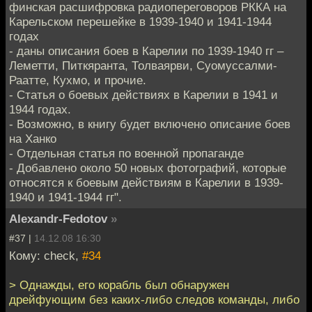
финская расшифровка радиопереговоров РККА на
Карельском перешейке в 1939-1940 и 1941-1944
годах
- даны описания боев в Карелии по 1939-1940 гг –
Леметти, Питкяранта, Толваярви, Суомуссалми-
Раатте, Кухмо, и прочие.
- Статья о боевых действиях в Карелии в 1941 и
1944 годах.
- Возможно, в книгу будет включено описание боев
на Ханко
- Отдельная статья по военной пропаганде
- Добавлено около 50 новых фотографий, которые
относятся к боевым действиям в Карелии в 1939-
1940 и 1941-1944 гг".
Alexandr-Fedotov
»
#37 |
14.12.08 16:30
Кому: check,
#34
> Однажды, его корабль был обнаружен
дрейфующим без каких-либо следов команды, либо