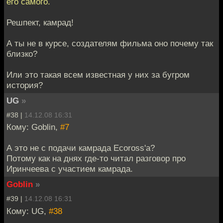
его самого.
Решпект, камрад!
А ты не в курсе, создателям фильма оно почему так
близко?
Или это такая всем известная у них за бугром
история?
UG
»
#38 |
14.12.08 16:31
Кому: Goblin,
#7
А это не с подачи камрада Ecoross'а?
Потому как на днях где-то читал разговор про
Иринчеева с участием камрада.
Goblin
»
#39 |
14.12.08 16:31
Кому: UG,
#38