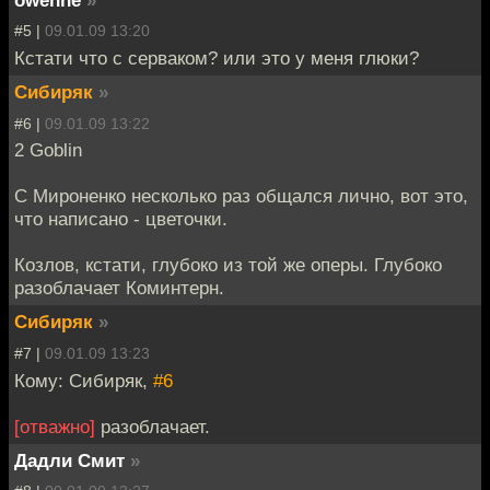
owenne
»
#5 |
09.01.09 13:20
Кстати что с серваком? или это у меня глюки?
Сибиряк
»
#6 |
09.01.09 13:22
2 Goblin
C Мироненко несколько раз общался лично, вот это,
что написано - цветочки.
Козлов, кстати, глубоко из той же оперы. Глубоко
разоблачает Коминтерн.
Сибиряк
»
#7 |
09.01.09 13:23
Кому: Сибиряк,
#6
[отважно]
разоблачает.
Дадли Смит
»