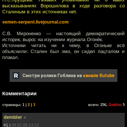
высказываниях Ворошилова в ходе разговора со
Сталиным в этих источниках нет.
semen-serpent.livejournal.com
С.В. Мироненко — настоящий демократический
историк, вырос на изучении журнала Огонёк.
Источники читать ни к чему, в Огоньке всё
объяснили: Сталин был эмо, он сидел пацталом и
плакал.
Смотри ролики Гоблина на
канале Rutube
Комментарии
cтраницы: 1 |
2
|
3
всего: 256,
Goblin
: 5
dembler
»
#1 |
09.01.09 13:13