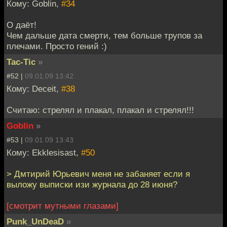
Кому: Goblin,
#34
О даёт!
Чем дальше дата смерти, тем больше трупов за
плечами. Просто гений :)
Tac-Tic
»
#52 |
09.01.09 13:42
Кому: Deceit,
#38
Считаю: стрелял и плакал, плакал и стрелял!!!
Goblin
»
#53 |
09.01.09 13:43
Кому: Ekklesisast,
#50
> Дмтирий Юрьевич меня не забаняет если я
выложу выписки изи журнала до 28 июня?
[смотрит мутными глазами]
Punk_UnDeaD
»