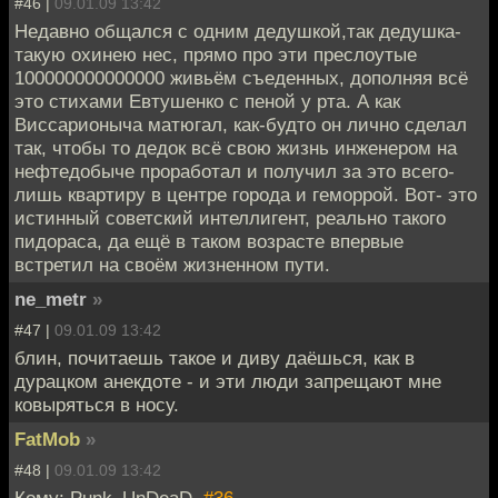
#46 |
09.01.09 13:42
Недавно общался с одним дедушкой,так дедушка-
такую охинею нес, прямо про эти преслоутые
100000000000000 живьём съеденных, дополняя всё
это стихами Евтушенко с пеной у рта. А как
Виссарионыча матюгал, как-будто он лично сделал
так, чтобы то дедок всё свою жизнь инженером на
нефтедобыче проработал и получил за это всего-
лишь квартиру в центре города и геморрой. Вот- это
истинный советский интеллигент, реально такого
пидораса, да ещё в таком возрасте впервые
встретил на своём жизненном пути.
ne_metr
»
#47 |
09.01.09 13:42
блин, почитаешь такое и диву даёшься, как в
дурацком анекдоте - и эти люди запрещают мне
ковыряться в носу.
FatMob
»
#48 |
09.01.09 13:42