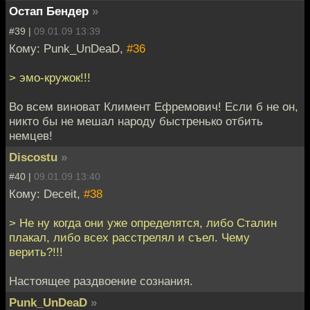
Остап Бендер
»
#39 |
09.01.09 13:39
Кому: Punk_UnDeaD,
#36
> эмо-кружок!!!
Во всем виноват Климент Ефремович! Если б не он,
никто бы не мешал народу быстренько отбить
немцев!
Discostu
»
#40 |
09.01.09 13:40
Кому: Deceit,
#38
> Не ну когда они уже определятся, либо Сталин
плакал, либо всех расстрелял и съел. Чему
верить?!!!
Настоящее раздвоение сознания.
Punk_UnDeaD
»