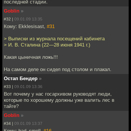
последней стадии.
Goblin
»
#32 |
09.01.09 13:35
Кому: Ekklesisast,
#31
> Выписки из журнала посещений кабинета
> И. В. Сталина (22—28 июня 1941 г.)
Какая цыничная ложь!!!
На самом деле он сидел под столом и плакал.
Остап Бендер
»
#33 |
09.01.09 13:36
Вот почему у нас госархивом руководят люди,
которые по хорошему должны уже валить лес в
тайге?
Goblin
»
#34 |
09.01.09 13:37
Кому: bad_smell,
#16