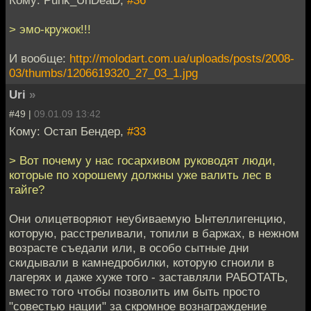
Кому: Punk_UnDeaD,
#36
> эмо-кружок!!!
И вообще:
http://molodart.com.ua/uploads/posts/2008-
03/thumbs/1206619320_27_03_1.jpg
Uri
»
#49 |
09.01.09 13:42
Кому: Остап Бендер,
#33
> Вот почему у нас госархивом руководят люди,
которые по хорошему должны уже валить лес в
тайге?
Они олицетворяют неубиваемую Ынтеллигенцию,
которую, расстреливали, топили в баржах, в нежном
возрасте съедали или, в особо сытные дни
скидывали в камнедробилки, которую сгноили в
лагерях и даже хуже того - заставляли РАБОТАТЬ,
вместо того чтобы позволить им быть просто
"совестью нации" за скромное вознаграждение