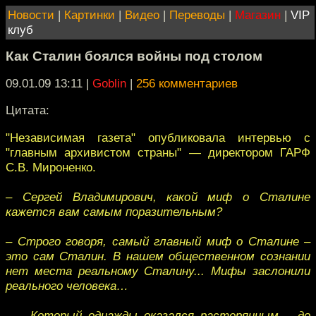
Новости
|
Картинки
|
Видео
|
Переводы
|
Магазин
|
VIP
клуб
Как Сталин боялся войны под столом
09.01.09 13:11
|
Goblin
|
256 комментариев
Цитата:
"Независимая газета" опубликовала интервью с
"главным архивистом страны" — директором ГАРФ
С.В. Мироненко.
– Сергей Владимирович, какой миф о Сталине
кажется вам самым поразительным?
– Строго говоря, самый главный миф о Сталине –
это сам Сталин. В нашем общественном сознании
нет места реальному Сталину... Мифы заслонили
реального человека…
– …Который однажды оказался растерянным – до