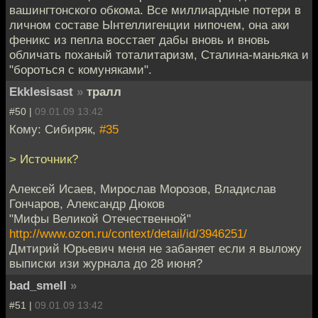
вашингтонского обкома. Все миллиардные потери в
личном составе Ынтеллигенции нипочем, она аки
феникс из пепла восстает дабы вновь и вновь
обличать поханый тоталитаризм, Сталина-маньяка и
"бороться с комуняками".
Ekklesisast
»
тралл
#50 |
09.01.09 13:42
Кому: Сибиряк,
#35
> Источник?
Алексей Исаев, Мирослав Морозов, Владислав
Гончаров, Александр Дюков
"Мифы Великой Отечественной"
http://www.ozon.ru/context/detail/id/3946251/
Дмтирий Юрьевич меня не забаняет если я выложу
выписки изи журнала до 28 июня?
bad_smell
»
#51 |
09.01.09 13:42