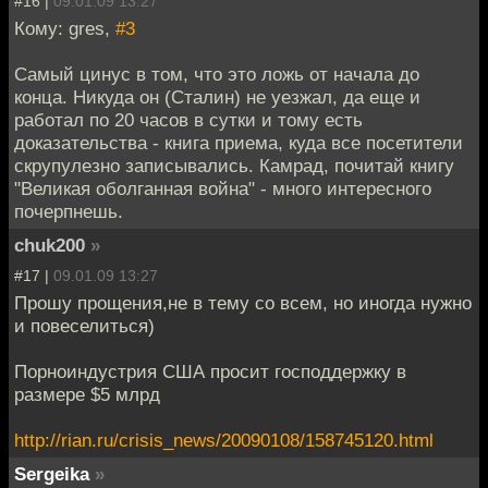
#16 |
09.01.09 13:27
Кому: gres,
#3
Самый цинус в том, что это ложь от начала до
конца. Никуда он (Сталин) не уезжал, да еще и
работал по 20 часов в сутки и тому есть
доказательства - книга приема, куда все посетители
скрупулезно записывались. Камрад, почитай книгу
"Великая оболганная война" - много интересного
почерпнешь.
chuk200
»
#17 |
09.01.09 13:27
Прошу прощения,не в тему со всем, но иногда нужно
и повеселиться)
Порноиндустрия США просит господдержку в
размере $5 млрд
http://rian.ru/crisis_news/20090108/158745120.html
Sergeika
»