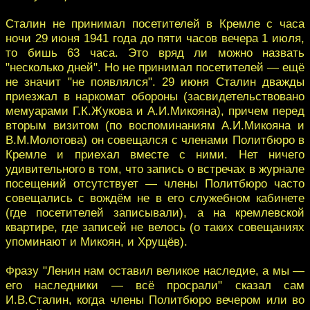
Сталин не принимал посетителей в Кремле с часа
ночи 29 июня 1941 года до пяти часов вечера 1 июля,
то бишь 63 часа. Это вряд ли можно назвать
"несколько дней". Но не принимал посетителей — ещё
не значит "не появлялся". 29 июня Сталин дважды
приезжал в наркомат обороны (засвидетельствовано
мемуарами Г.К.Жукова и А.И.Микояна), причем перед
вторым визитом (по воспоминаниям А.И.Микояна и
В.М.Молотова) он совещался с членами Политбюро в
Кремле и приехал вместе с ними. Нет ничего
удивительного в том, что запись о встречах в журнале
посещений отсутствует — члены Политбюро часто
совещались с вождём не в его служебном кабинете
(где посетителей записывали), а на кремлевской
квартире, где записей не велось (о таких совещаниях
упоминают и Микоян, и Хрущёв).
Фразу "Ленин нам оставил великое наследие, а мы —
его наследники — всё просрали" сказал сам
И.В.Сталин, когда члены Политбюро вечером или во