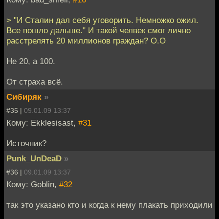
> "И Сталин дал себя уговорить. Немножко ожил.
Все пошло дальше." И такой челвек смог лично
расстрелять 20 миллионов граждан? О.О
Не 20, а 100.
От страха всё.
Сибиряк
»
#35 |
09.01.09 13:37
Кому: Ekklesisast,
#31
Источник?
Punk_UnDeaD
»
#36 |
09.01.09 13:37
Кому: Goblin,
#32
так это указано кто и когда к нему плакать приходили