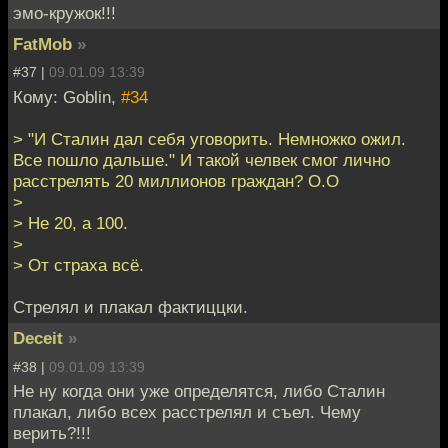
эмо-кружок!!!
FatMob
»
#37 |
09.01.09 13:39
Кому: Goblin,
#34
> "И Сталин дал себя уговорить. Немножко ожил.
Все пошло дальше." И такой челвек смог лично
расстрелять 20 миллионов граждан? О.О
>
> Не 20, а 100.
>
> От страха всё.
Стрелял и плакал фактиццки.
Deceit
»
#38 |
09.01.09 13:39
Не ну когда они уже определятся, либо Сталин
плакал, либо всех расстрелял и съел. Чему
верить?!!!