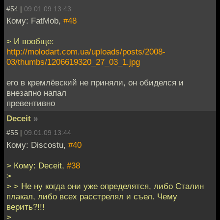
#54 |
09.01.09 13:43
Кому: FatMob,
#48
> И вообще:
http://molodart.com.ua/uploads/posts/2008-
03/thumbs/1206619320_27_03_1.jpg
его в кремлёвский не приняли, он обиделся и
внезапно напал
превентивно
Deceit
»
#55 |
09.01.09 13:44
Кому: Discostu,
#40
> Кому: Deceit,
#38
>
> > Не ну когда они уже определятся, либо Сталин
плакал, либо всех расстрелял и съел. Чему
верить?!!!
>