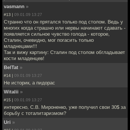
vasmann
»
#13 |
09.01.09 13:27
Странно что он прятался только под столом. Ведь у
многих когда страшно или нервы начинают сдавать -
появляется сильное чувство голода - которое,
Сталин, очевидно, мог погасить только
младнецами!!!
Так и вижу картину: Сталин под столом обгладывает
кости младенцев!
BelTat
»
#14 |
09.01.09 13:27
Не историк, а пидорас
Witalii
»
#15 |
09.01.09 13:27
интересно, С.В. Мироненко, уже получил свои 30$ за
борьбу с тоталитаризмом?
Uri
»