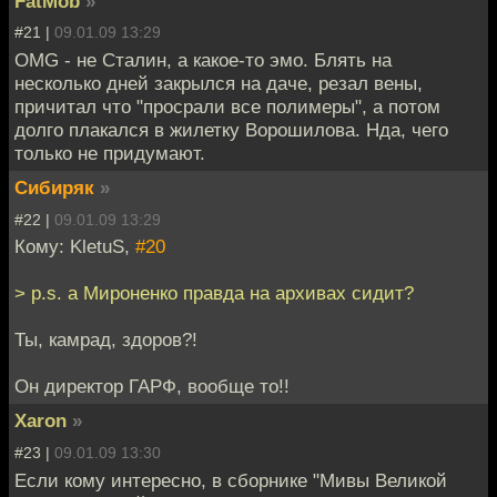
FatMob
»
#21 |
09.01.09 13:29
OMG - не Сталин, а какое-то эмо. Блять на
несколько дней закрылся на даче, резал вены,
причитал что "просрали все полимеры", а потом
долго плакался в жилетку Ворошилова. Нда, чего
только не придумают.
Сибиряк
»
#22 |
09.01.09 13:29
Кому: KletuS,
#20
> p.s. а Мироненко правда на архивах сидит?
Ты, камрад, здоров?!
Он директор ГАРФ, вообще то!!
Xaron
»
#23 |
09.01.09 13:30
Если кому интересно, в сборнике "Мивы Великой