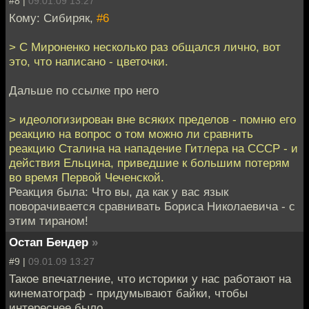
#8 |
09.01.09 13:27
Кому: Сибиряк,
#6
> C Мироненко несколько раз общался лично, вот
это, что написано - цветочки.
Дальше по ссылке про него
> идеологизирован вне всяких пределов - помню его
реакцию на вопрос о том можно ли сравнить
реакцию Сталина на нападение Гитлера на СССР - и
действия Ельцина, приведшие к большим потерям
во время Первой Чеченской.
Реакция была: Что вы, да как у вас язык
поворачивается сравнивать Бориса Николаевича - с
этим тираном!
Остап Бендер
»
#9 |
09.01.09 13:27
Такое впечатление, что историки у нас работают на
кинематограф - придумывают байки, чтобы
интереснее было.