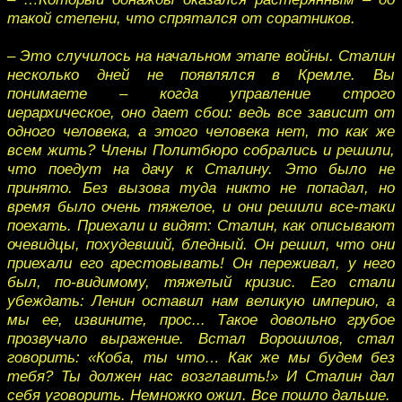
такой степени, что спрятался от соратников.
– Это случилось на начальном этапе войны. Сталин
несколько дней не появлялся в Кремле. Вы
понимаете – когда управление строго
иерархическое, оно дает сбои: ведь все зависит от
одного человека, а этого человека нет, то как же
всем жить? Члены Политбюро собрались и решили,
что поедут на дачу к Сталину. Это было не
принято. Без вызова туда никто не попадал, но
время было очень тяжелое, и они решили все-таки
поехать. Приехали и видят: Сталин, как описывают
очевидцы, похудевший, бледный. Он решил, что они
приехали его арестовывать! Он переживал, у него
был, по-видимому, тяжелый кризис. Его стали
убеждать: Ленин оставил нам великую империю, а
мы ее, извините, прос... Такое довольно грубое
прозвучало выражение. Встал Ворошилов, стал
говорить: «Коба, ты что… Как же мы будем без
тебя? Ты должен нас возглавить!» И Сталин дал
себя уговорить. Немножко ожил. Все пошло дальше.