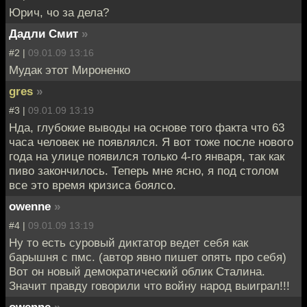
Юрич, чо за дела?
Дадли Смит
»
#2 |
09.01.09 13:16
Мудак этот Мироненко
gres
»
#3 |
09.01.09 13:19
Нда, глубокие выводы на основе того факта что 63
часа человек не появлялся. Я вот тоже после нового
года на улице появился только 4-го января, так как
пиво закончилось. Теперь мне ясно, я под столом
все это время кризиса боялсо.
owenne
»
#4 |
09.01.09 13:19
Ну то есть суровый диктатор ведет себя как
барышня с пмс. (автор явно пишет опять про себя)
Вот он новый демократический облик Сталина.
Значит правду говорили что войну народ выиграл!!!