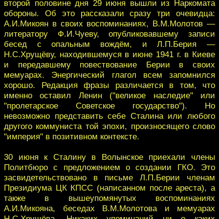
второй половине дня 29 июня вышли из Наркомата
обороны. Об это рассказали сразу три очевидца:
А.И.Микоян в своих воспоминаниях, В.М.Молотов —
литератору Ф.И.Чуеву, опубликовавшему записи
бесед с опальным вождём, и Л.П.Берия —
Н.С.Хрущёву, находившемуся в июне 1941 г. в Киеве
и передавшему повествование Берии в своих
мемуарах. Энергический глагол всем запомнился
хорошо. Редакция фразы различается в том, что
именно оставил Ленин ("великое наследие" или
"пролетарское Советское государство"). Но
невозможно представить себе Сталина или любого
другого коммуниста той эпохи, произносящего слово
"империя" в позитивном контексте.
30 июня к Сталину в Волынское приехали члены
Политбюро с предложением о создании ГКО. Это
засвидетельствовано в письме Л.П.Берии членам
Президиума ЦК КПСС (написанном после ареста), а
также в вышеупомянутых воспоминаниях
А.И.Микояна, беседах В.М.Молотова и мемуарах
Н.С.Хрущёва. Никаких упоминаний ни о каких