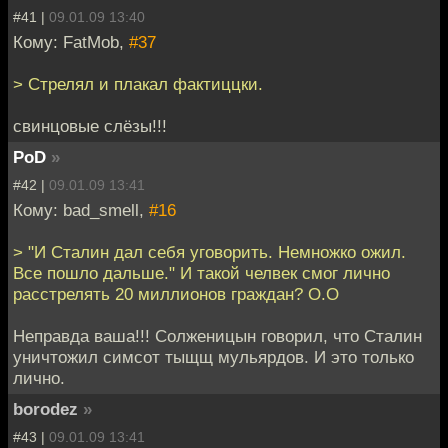
#41 |
09.01.09 13:40
Кому: FatMob,
#37
> Стрелял и плакал фактиццки.
свинцовые слёзы!!!
PoD
»
#42 |
09.01.09 13:41
Кому: bad_smell,
#16
> "И Сталин дал себя уговорить. Немножко ожил.
Все пошло дальше." И такой челвек смог лично
расстрелять 20 миллионов граждан? О.О
Неправда ваша!!! Солженицын говорил, что Сталин
уничтожил симсот тыщщ мульярдов. И это только
лично.
borodez
»
#43 |
09.01.09 13:41