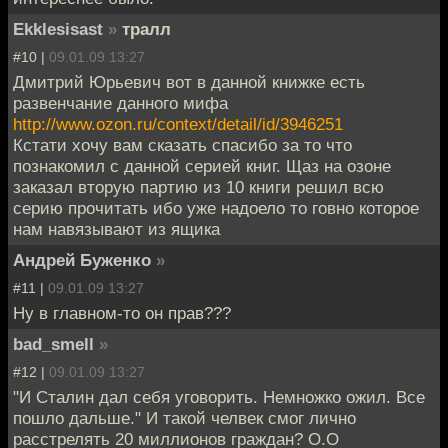
Ekklesisast
»
тралл
#10 |
09.01.09 13:27
Дмитрий Юрьевич вот в данной книжке есть
развенчание данного мифа
http://www.ozon.ru/context/detail/id/3946251
Кстати хочу вам сказать спасибо за то что
познакомил с данной серией книг. Щаз на озоне
заказал вторую партию из 10 книги решил всю
серию прочитать ибо уже надоело то говно которое
нам навязывают из ящика
Андрей Буженко
»
#11 |
09.01.09 13:27
Ну в главном-то он прав???
bad_smell
»
#12 |
09.01.09 13:27
"И Сталин дал себя уговорить. Немножко ожил. Все
пошло дальше." И такой челвек смог лично
расстрелять 20 миллионов граждан? О.О