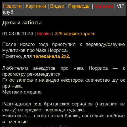
Новости
|
Картинки
|
Видео
|
Переводы
|
Магазин
|
VIP
клуб
Дела и заботы
01.03.09 11:43
|
Goblin
|
229 комментариев
После нового года приступил к переводу/озвучке
мультиков про Чака Норриса.
Понятно, для
телеканала 2х2
.
Любителям анекдотов про Чака Норриса — к
просмотру рекомендуется.
Плюс записали на видео некоторое количество шуток
про Чака.
Местами смешно.
Разглядывал ряд британских сериалов (названия не
скажу) на предмет перевода туда же.
Некоторые — просто отвал башки, настолько злобные
и смешные.