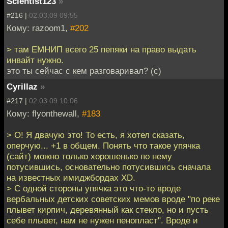
Scientist123
»
#216 |
02.03.09 09:55
Кому: razoom1,
#202
> там ЕМНИП всего 25 пепяки на право выдать
инвайт нужно.
это ты сейчас с кем разговаривал? (с)
Cyrillaz
»
#217 |
02.03.09 10:06
Кому: flyonthewall,
#183
> О! Я двачую это! То есть, я хотел сказать,
оперчую... +1 в общем. Понять что такое упячка
(сайт) можно только хорошенько по нему
потусившись, основательно потусившись сначала
на известных имиджбордах XD.
> С одной стороны упячка это что-то вроде
вербальных детских советских мемов вроде "по реке
плывет кирпич, деревянный как стекло, но и пусть
себе плывет, нам не нужен пенопласт". Вроде и