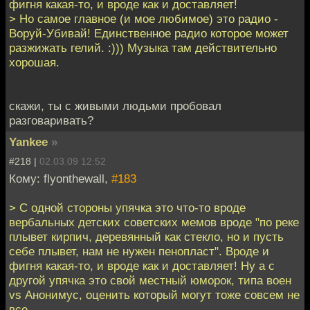
фигня какая-то, и вроде как и доставляет!
> Но самое главное (и мое любимое) это радио -
Воруй-Убивай! Единственное радио которое может
разжижать гелий. :))) Музыка там действительно
хорошая.
скажи, ты с живыми людьми пробовал
разговаривать?
Yankee
»
#218 |
02.03.09 12:52
Кому: flyonthewall,
#183
> С одной стороны упячка это что-то вроде
вербальных детских советских мемов вроде "по реке
плывет кирпич, деревянный как стекло, но и пусть
себе плывет, нам не нужен пенопласт". Вроде и
фигня какая-то, и вроде как и доставляет! Ну а с
другой упячка это свой местный юморок, типа воен
vs Анонимус, оценить который могут тоже совсем не
все.