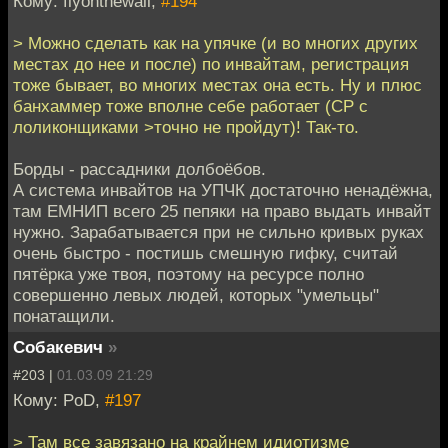
Кому: flyonthewall,
#194
> Можно сделать как на упячке (и во многих других
местах до нее и после) по инвайтам, регистрация
тоже бывает, во многих местах она есть. Ну и плюс
банхаммер тоже вполне себе работает (CP с
лоликонщиками >точно не пройдут)! Так-то.
Борды - рассадники долбоёбов.
А система инвайтов на УПЧК достаточно ненадёжна,
там ЕМНИП всего 25 пепяки на право выдать инвайт
нужно. Зарабатывается при не сильно кривых руках
очень быстро - постишь смешную гифку, считай
пятёрка уже твоя, поэтому на ресурсе полно
совершенно левых людей, которых "умельцы"
понатащили.
Собакевич
»
#203 |
01.03.09 21:29
Кому: PoD,
#197
> Там все завязано на крайнем идиотизме