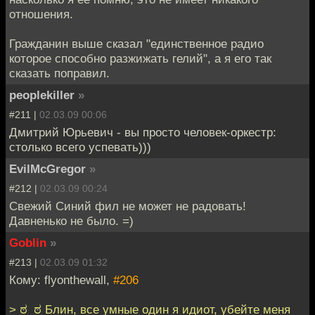
отношения.
Гражданин выше сказал "единственное радио
которое способно разжижать гелий", а я его так
сказать поправил.
peoplekiller
»
#211 |
02.03.09 00:06
Дмитрий Юрьевич - вы просто человек-оркестр:
столько всего успевать)))
EvilMcGregor
»
#212 |
02.03.09 00:24
Свежий Синий фил не может не радовать!
Давненько не было. =)
Goblin
»
#213 |
02.03.09 01:32
Кому: flyonthewall,
#206
> ಠ_ಠ Блин, все умные один я идиот, убейте меня