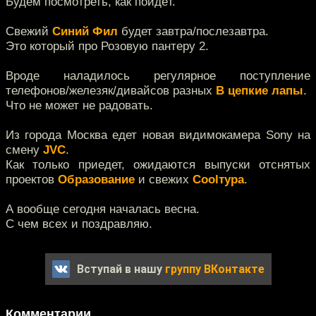
Будем посмотреть, как пойдёт.
Свежий
Синий Фил
будет завтра/послезавтра.
Это который про Розовую пантеру 2.
Вроде наладилось регулярное поступление
телефонов/железяк/дивайсов разных
В цепкие лапы
.
Что не может не радовать.
Из города Москва едет новая видимокамера Sony на
смену
JVC
.
Как только приедет, ожидаются выпуски отснятых
проектов
Образование
и свежих
Coolтура
.
А вообще сегодня началась весна.
С чем всех и поздравляю.
Вступай в нашу
группу ВКонтакте
Комментарии