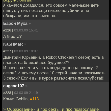
я кажется догадался, это совсем маленькие дети
пишут, у них пока еще никого не убили и не
обокрали, им это -смешно.
Барон Муха
»
#226 |
03.03.09 15:41
А 9 рота?
KaSHMaR
»
#227 |
03.03.09 18:07
Дмитрий Юрьевич, а Robot Chicken(4 сезон) есть в
планах на ближайшее будущее??
И очень хочется узнать когда до конца покажут 2
сезон? И почему после 10 серий начали показывать
3 сезон? Если вы в курсе разъясните пожалуйста!!!
eugene107
»
#228 |
03.03.09 21:19
Кому: Goblin,
#113
> Образование - и про секты, и про православие