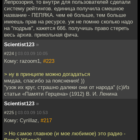
Лепрозория, то внутри для пользователей сделали
систему рейтингов. единица получила смешное
название - ПЕПЯКА. чем её больше, тем больше
имеешь прав на ресурсе. уж не помню сколько надо
на "подрыв", кажется 666. получишь право стереть
весь архив. прикольная фича.
Scientist123
»
#224 |
03.03.09 10:05
Кому: razoom1,
#223
> ну в принципе можно догадаться
ммдаа, спасибо за пояснения! ))
"узок их круг, страшно далеки они от народа" (с)Из
статьи «Памяти Герцена» (1912) В. И. Ленина
Scientist123
»
#225 |
03.03.09 10:53
Кому: Cyrillaz,
#217
> Но самое главное (и мое любимое) это радио -
Воруй-Убивай!