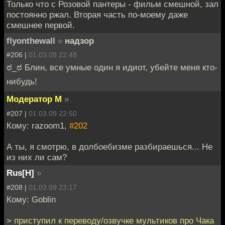
Только что с Розовой пантеры - фильм смешной, зал
постоянно ржал. Вторая часть по-моему даже
смешнее первой.
flyonthewall
»
надзор
#206 |
01.03.09 22:48
ಠ_ಠ Блин, все умные один я идиот, убейте меня кто-
нибудь!
Модератор М
»
#207 |
01.03.09 22:50
Кому: razoom1,
#202
А ты, я смотрю, в долбоебизме разбираешься... Не
из них ли сам?
Rus[H]
»
#208 |
01.03.09 23:17
Кому: Goblin
> приступил к переводу/озвучке мультиков про Чака