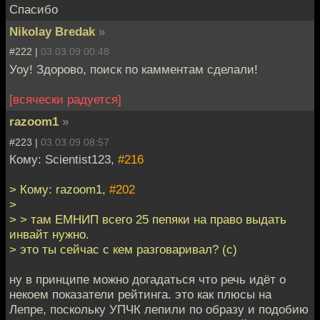
Cпасибо
Nikolay Bredak
»
#222 |
03.03.09 00:48
Уоу! Здорово, поиск по камментам сделали!
[всячески радуется]
razoom1
»
#223 |
03.03.09 08:57
Кому: Scientist123,
#216
> Кому: razoom1,
#202
>
> > там ЕМНИП всего 25 пепяки на право выдать
инвайт нужно.
> это ты сейчас с кем разговаривал? (с)
ну в принципе можно догадаться что речь идёт о
некоем показатели рейтинга. это как плюсы на
Лепре, поскольку УПЧК лепили по образу и подобию