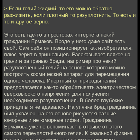
> Если гелий жидкий, то его можно обратно
разжижить, если плотный то разуплотнить. То есть и
то и другое верно.
Это есть где-то в просторах интернета некий
гражданин Ермаков. Вроде у него даже сайт есть
свой. Сам себя он позиционирует как изобретателя,
плюс верит в пришельцев. Рассказывает всякое на
грани и за гранью бреда, например про некий
разуплотнённый гелий на основе которого можно
построить космический аппарат для перемещения
одного человека. Инертный от природы гелий
предполагается как-то обрабатывать электричеством
сверхвысокого напряжения для получения
необходимого разуплотнения. В более глубокие
принципы я не вдавался. На упячке бред гражданина
был ухвачен, на его основе рисуются разные
юморные и не юморные гифки. Гражданина
Ермакова уже не вспоминают в отрыве от этого
самого переуплотнённого гелия. К реальной физике,
насколько я её помню, это не имеет никакого