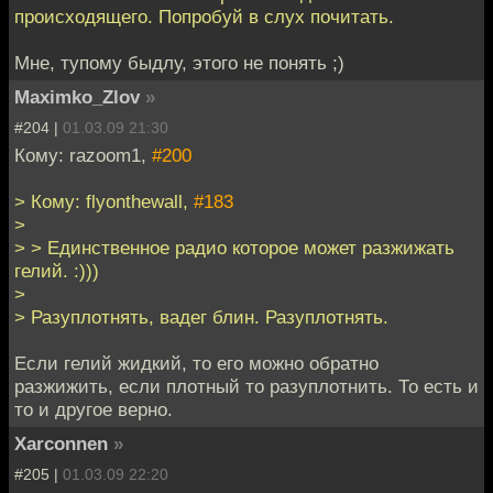
происходящего. Попробуй в слух почитать.
Мне, тупому быдлу, этого не понять ;)
Maximko_Zlov
»
#204 |
01.03.09 21:30
Кому: razoom1,
#200
> Кому: flyonthewall,
#183
>
> > Единственное радио которое может разжижать
гелий. :)))
>
> Разуплотнять, вадег блин. Разуплотнять.
Если гелий жидкий, то его можно обратно
разжижить, если плотный то разуплотнить. То есть и
то и другое верно.
Xarconnen
»
#205 |
01.03.09 22:20