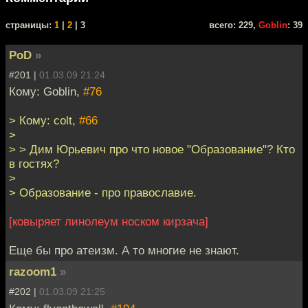
cтраницы:
1
|
2
| 3
всего: 229,
Goblin
: 39
PoD
»
#201 |
01.03.09 21:24
Кому: Goblin,
#76
> Кому: colt,
#66
>
> > Дим Юрьевич про что новое "Образование"? Кто
в гостях?
>
> Образование - про православие.
[ковыряет линолеум носком кирзача]
Еще бы про атеизм. А то многие не знают.
razoom1
»
#202 |
01.03.09 21:25