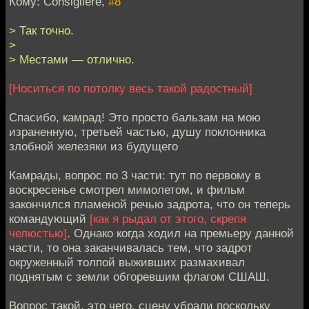
Кому: Consigliere,
#8
> Так точно.
>
> Местами — отлично.
[Носиться по потолку весь такой радостный]
Спасибо, камрад! Это просто бальзам на мою
израненную, третьей частью, душу поклонника
злобной железяки из будущего
Камрады, вопрос по 3 части: тут по первому в
воскресенье смотрел мимолетом, и фильм
закончился пламеной речью задрота, что он теперь
командующий
[как я рыдал от этого, скрепя
челюстью]
. Однако когда ходил на премьеру данной
части, то она заканчивалась тем, что задрот
окруженный толпой выживших размахивал
поднятым с земли обгоревшим флагом СШАШ.
Вопрос такой, это чего, сцену убрали поскольку