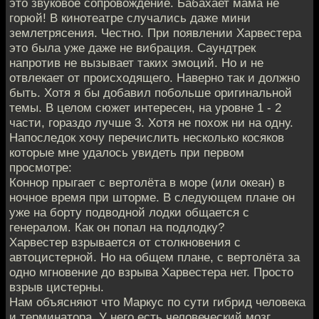
это звуковое сопровождение. Бабахает мама не
горюй! В кинотеатре случались даже мини
землетрясения. Честно. При появлении Харвестера
это была уже даже не вибрация. Саундтрек
напротив не вызывает таких эмоций. Но и не
отвлекает от происходящего. Наверно так и должно
быть. Хотя я бы добавил побольше оригинальной
темы. В целом сюжет интересен, на уровне 1 - 2
части, гораздо лучше 3. Хотя не похож ни на одну.
Напоследок хочу перечислить несколько косяков
которые мне удалось увидеть при первом
просмотре:
Коннор прыгает с вертолёта в море (или океан) в
ночное время при шторме. В следующем плане он
уже на борту подводной лодки общается с
генералом. Как он попал на подлодку?
Харвестер взрывается от столкновения с
автоцистерной. Но на общем плане, с вертолёта за
одно мгновение до взрыва Харвестера нет. Просто
взрыв цистерны.
Нам объясняют что Маркус по сути гибрид человека
и терминатора. У него есть человеческий мозг,