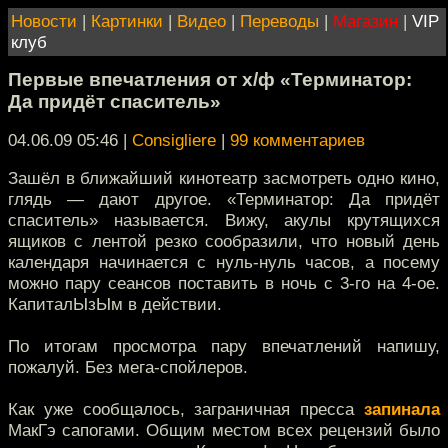
Новости
|
Картинки
|
Видео
|
Переводы
|
Магазин
|
VIP
клуб
Первые впечатления от х/ф «Терминатор:
Да придёт спаситель»
04.06.09 05:46
|
Consigliere
|
99 комментариев
Зашёл в ближайший кинотеатр засмотреть одно кино,
глядь — дают другое. «Терминатор: Да придёт
спаситель» называется. Вижу, акулы крутящихся
ящиков с лентой резко сообразили, что новый день
календаря начинается с нуль-нуль часов, а посему
можно пару сеансов поставить в ночь с 3-го на 4-ое.
КапиталЫзЫм в действии.
По итогам просмотра пару впечатлений напишу,
пожалуй. Без мега-спойлеров.
Как уже сообщалось, заграничная пресса
запинала
МакГэ сапогами. Общим местом всех рецензий было