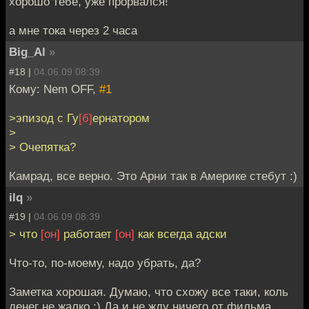
хорошо тебе, уже прорвался!
а мне тока через 2 часа
Big_Al
»
#18 |
04.06.09 08:39
Кому: Nem OFF,
#1
>эпизод с Гу
[б]
ернатором
>
> Очепятка?
Камрад, все верно. Это Арни так в Америке стебут :)
ilq
»
#19 |
04.06.09 08:39
> что
[он]
работает
[он]
как всегда адски
Что-то, по-моему, надо убрать, да?
Заметка хорошая. Думаю, что схожу все таки, коль
денег не жалко :) Да и не жду ничего от фильма.