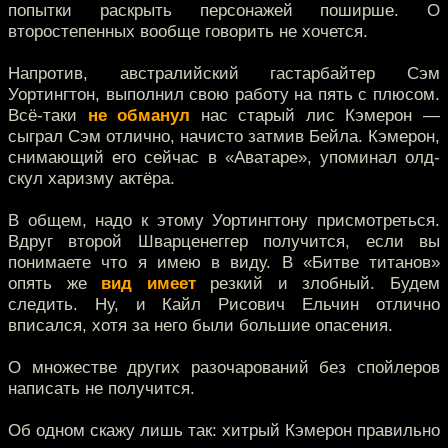
попытки раскрыть персонажей поширше. О
второстепенных вообще говорить не хочется.
Напротив, австралийский гастарбайтер Сэм
Уортингтон, выполнил свою работу на пять с плюсом.
Всё-таки
не обманул
нас старый лис Кэмерон —
сыграл Сэм отлично, начисто затмив Бейла. Кэмерон,
снимающий его сейчас в «Аватаре», упоминал олд-
скул харизму актёра.
В общем, надо к этому Уортингтону присмотреться.
Вдруг второй Шварценеггер получится, если вы
понимаете что я имею в виду. В «Битве титанов»
опять же
вид имеет
резкий и злобный. Будем
следить. Ну, и Кайл Рисович Ельчин отлично
вписался, хотя за него были большие опасения.
О множестве других разочарований без спойлеров
написать не получится.
Об одном скажу лишь так: хитрый Кэмерон правильно