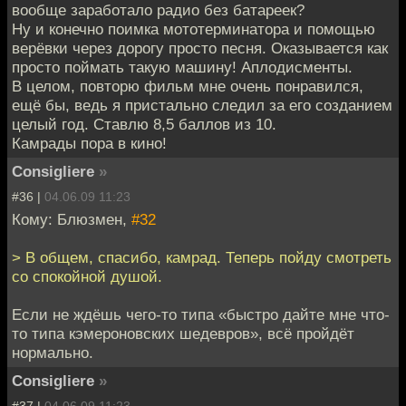
вообще заработало радио без батареек?
Ну и конечно поимка мототерминатора и помощью
верёвки через дорогу просто песня. Оказывается как
просто поймать такую машину! Аплодисменты.
В целом, повторю фильм мне очень понравился,
ещё бы, ведь я пристально следил за его созданием
целый год. Ставлю 8,5 баллов из 10.
Камрады пора в кино!
Consigliere
»
#36 |
04.06.09 11:23
Кому: Блюзмен,
#32
> В общем, спасибо, камрад. Теперь пойду смотреть
со спокойной душой.
Если не ждёшь чего-то типа «быстро дайте мне что-
то типа кэмероновских шедевров», всё пройдёт
нормально.
Consigliere
»
#37 |
04.06.09 11:23