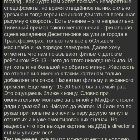
moving . Как будто нам хотят показать невероятные
спецэффекты, но время отведённое на них сильно
урезано и тогда герои начинают двигаться превышая
разумную скорость. Есть мнение – это неправильно.
Типичный пример такого мельтешения - финальная
сцена нападения Десептиконов на улице города в
Трансформерах, только там всё в бОльшем
масштабе и на порядок гламурнее. Далее хочу
отметить что нам показывают фильм с детским
рейтингом PG-13 - чего до этого никогда не было. И
тут хоть и не большой но обратно минус. Жесткость
по отношению именно к таким картинам только
добавляет им очков. Нахватает фильму и экранного
времени. Ещё минут 15-20 было бы в самый раз.
Это ощущаешь ближе к концу. Словно при
окончательном монтаже за спиной у МакДжи стояли
дяди с указкой из Halcyon да Warner. И били его по
рукам при попытке включить пару другую минут в
отснятых и к уже смонтированных сценах. Но
надеюсь что при выходе картины на ДВД в director’s
cut мы увидим всё!
Тем не менее, всё то что можно отнести к условно