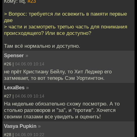
Кому: ilq,
#23
> Вопрос: требуется ли освежить в памяти первые
две
> части и засмотреть третью часть для понимания
происходящего? Или все доступно?
Там всё нормально и доступно.
Spenser
»
#26 |
04.06.09 10:14
не прёт Кристиану Бейлу, то Хит Леджер его
затмевает, то вот теперь Сэм Уортингтон.
LexaBes
»
#27 |
04.06.09 10:14
На недельке обязательно схожу посмотрю. А то
столько разговоров и "за", и "против". Хочется
своими глазами все увидеть и оценить!
Vasya Pupkin
»
#28 |
04.06.09 10:22