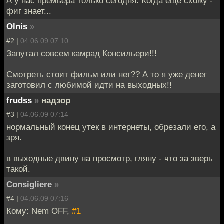
А у нас премьера только сегодня. Когда еще схожу -
фиг знает...
Olnis
»
#2 |
04.06.09 07:10
Запутал совсем камрад Консильери!!!
Смотреть стоит фильм или нет?? А то я уже денег
заготовил с любимой идти на выходных!!
frudss
»
надзор
#3 |
04.06.09 07:14
нормальный конец утек в интернеты, обрезали его, а
зря.
в выходные двину на просмотр, гляну - что за зверь
такой.
Consigliere
»
#4 |
04.06.09 07:16
Кому: Nem OFF,
#1