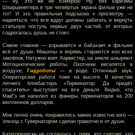
— ну, это же не Кэмерон! Ну, без харизмы
Шварценеггера в три четвёртых экрана фильм уже не
тот! И это правильная подсказка к просмотру —
надеяться, что все вдруг должны забегать и вернуть
стальную поступь первых двух частей, от которых
содрогалась душа, не стоит.
Самое главное — взрывается и бабахает в фильме
всё от души. Машины и впрямь стараются изо всех
заклёпок. Натужно воет Харвестер, на земле шныряют
Мотоциклические роботы, Охотники веселятся в
воздухе,
Гидроботы
— в воде. Отличный звук.
Операторская работа тоже на высоте. В качестве
летнего блокбастера «Терминатор: Да придёт
спаситель» выступает на все деньги. Видно, что
МакГэ не напилил из фанеры терминаторов на 200
миллионов долларов.
Мне лично очень понравилось камео известно кого —
эпизод с Гувернатором сделан грамотно и от души.
Категорически не соглашусь с теми, кто считает, что