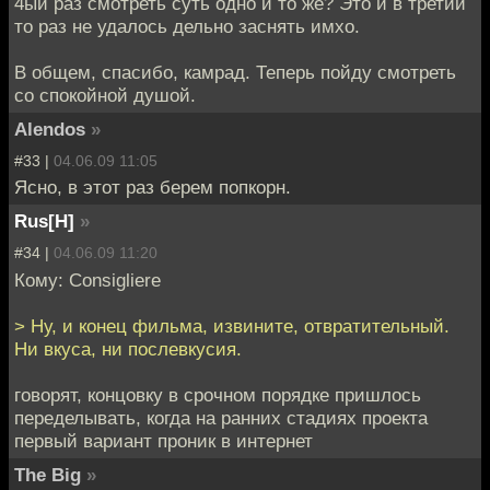
4ый раз смотреть суть одно и то же? Это и в третий
то раз не удалось дельно заснять имхо.
В общем, спасибо, камрад. Теперь пойду смотреть
со спокойной душой.
Alendos
»
#33 |
04.06.09 11:05
Ясно, в этот раз берем попкорн.
Rus[H]
»
#34 |
04.06.09 11:20
Кому: Consigliere
> Ну, и конец фильма, извините, отвратительный.
Ни вкуса, ни послевкусия.
говорят, концовку в срочном порядке пришлось
переделывать, когда на ранних стадиях проекта
первый вариант проник в интернет
The Big
»