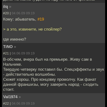
ilq
»
#20 |
04.06.09 09:19
Кому: абыватель,
#19
> а это, извините, не спойлер?
где именно?
TiNO
»
#21 |
04.06.09 09:19
В-обсчем, вчера был на премьере. Живу сам в
Нальчике.
Твердую четверку поставил бы. Спецэффекты и звук
- действительно волшебны.
Сюжет хорош. Про концовку промолчу. Как фанат
данной франшизы, могу заверить народ - сходить
стоит.
Val1974
»
#22 |
04.06.09 09:19