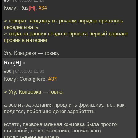
Кому: Rus
[H]
,
#34
> говорят, концовку в срочном порядке пришлось
переделывать,
> когда на ранних стадиях проекта первый вариант
проник в интернет
Угу. Концовка — говно.
Rus[H]
»
#38 |
04.06.09 11:33
Кому: Consigliere,
#37
> Угу. Концовка — говно.
а все из-за желания продлить франшизу, т.е., как
водится, побольше денег заработать
кстати, первоначальная концовка была просто
шикарной, но к сожалению, логического
продолжения не имела.