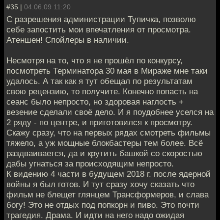
#35 |
04.06.09 11:20
С разрешения администрации Тупичка, позволю
себе запостить мои впечатления от просмотра.
Атеншен! Спойлеры в наличии.
Несмотря на то, что я не прошёл по конкурсу,
посмотреть Терминатора 30 мая в Мираже мне таки
удалось. А так как я тут обещал по результатам
свою рецензию, то получите. Конечно попасть на
сеанс было непросто, но здоровая наглость +
везение сделали своё дело. И я поудобнее уселся на
2 ряду - по центре, и приготовился к просмотру.
Скажу сразу, что на первых рядах смотреть фильмы
тяжело, а уж мощные блокбастеры тем более. Всё
раздваивается, да и крутить башкой со скоростью
дабы угнаться за происходящим непросто.
К видению 4 части в будущем 2018 г. после ядерной
войны я был готов. И тут сразу хочу сказать что
фильм не блещет глянцем Трансформеров, и слава
богу! Это не отдых под попкорн и пиво. Это почти
трагедия. Драма. И идти на него надо ожидая