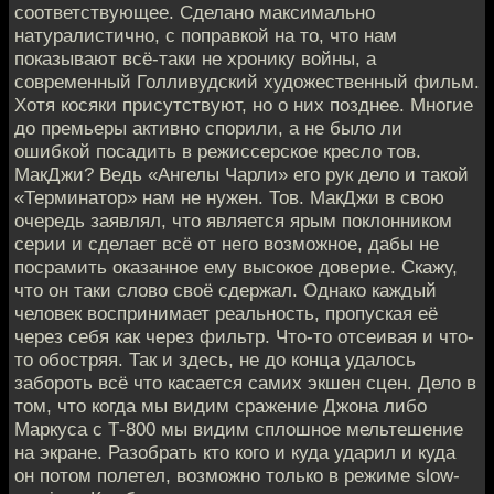
соответствующее. Сделано максимально
натуралистично, с поправкой на то, что нам
показывают всё-таки не хронику войны, а
современный Голливудский художественный фильм.
Хотя косяки присутствуют, но о них позднее. Многие
до премьеры активно спорили, а не было ли
ошибкой посадить в режиссерское кресло тов.
МакДжи? Ведь «Ангелы Чарли» его рук дело и такой
«Терминатор» нам не нужен. Тов. МакДжи в свою
очередь заявлял, что является ярым поклонником
серии и сделает всё от него возможное, дабы не
посрамить оказанное ему высокое доверие. Скажу,
что он таки слово своё сдержал. Однако каждый
человек воспринимает реальность, пропуская её
через себя как через фильтр. Что-то отсеивая и что-
то обостряя. Так и здесь, не до конца удалось
забороть всё что касается самих экшен сцен. Дело в
том, что когда мы видим сражение Джона либо
Маркуса с Т-800 мы видим сплошное мельтешение
на экране. Разобрать кто кого и куда ударил и куда
он потом полетел, возможно только в режиме slow-