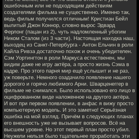
ошибочным или не подходящим действиям
создателями фильма не существенно. Именно так,
ведь фильм получился отличным! Кристиан Бейл
вылитый Джон Коннор, словно вырос Эдвард
Ферлонг (пацан из 2), чуть надломленный убогим
Ником Сталом (из 3 части). Настоящая находка наш,
выходец из Санкт-Петербурга - Антон Ельчин в роли
Кайла Ривза достаточно похож и очень убедителен.
Сэм Уортингтон в роли Маркуса естественен, мы
видим даже не игру актёра, а просто жизнь Сэма в
кадре. Про этого парня мир ещё услышит и не раз,
уж поверьте. Немного озадачило появление нашего
дорогого и горячо любимого Арни. Шварценеггер в
фильме не снимался. Было использовано его лицо в
оцифрованном виде наложенное на другого актёра.
И вот при первом появлении, в анфас я вижу просто
компьютерную модель. И это заметно! Серьёзная
ошибка на мой взгляд. Причём в следующих планах
его внешность уже не вызывает вопросов. Всё на
высшем уровне. Но этот первый план просто убил.
Неужели нельзя было тщательнее проработать эти