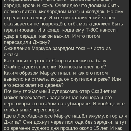
сердце, кровь и кожа. Очевидно что должны быть
лёгкие (питать кислородом мозг) и желудок. Но ему
стреляют в голову. И хотя металлический череп
оказывается не повреждён, отёк мозга должен быть
гарантирован. И в конце, когда ему Т-800 наносит
удар в сердце, как он выжил. И что потом
пересадили Джону?
Оживление Маркуса разрядом тока – чисто из
сказки.
Как проник вертолёт Сопротивления на базу
Скайнета для спасения Коннора и пленных?
Каким образом Маркус плыл, и как его потом
вынесло на отмель, когда он очутился в реке? Или
его экзоскелет из дерева?
Почему глобальный суперкомпьютер Скайнет не
может перехватить радиосигнал Коннора и его
переговоры со штабом на субмарине. И вообще все
глобальные переговоры.
Где в Лос-Анджелесе Маркус нашёл аккумулятор для
Джипа? Они дохнут через полгода без зарядки, а тут
со времени судного дня прошло около 15 лет. И как