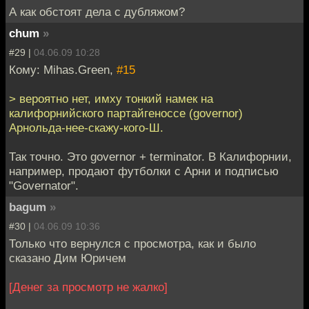
А как обстоят дела с дубляжом?
chum
»
#29 |
04.06.09 10:28
Кому: Mihas.Green,
#15
> вероятно нет, имху тонкий намек на
калифорнийского партайгеноссе (governor)
Арнольда-нее-скажу-кого-Ш.
Так точно. Это governor + terminator. В Калифорнии,
например, продают футболки с Арни и подписью
"Governator".
bagum
»
#30 |
04.06.09 10:36
Только что вернулся с просмотра, как и было
сказано Дим Юричем
[Денег за просмотр не жалко]