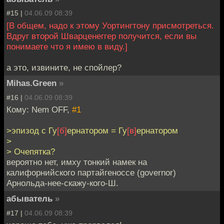
#15 |
04.06.09 08:39
[В общем, надо к этому Уортингтону присмотреться.
Вдруг второй Шварценеггер получится, если вы
понимаете что я имею в виду.]
а это, извините, не спойлер?
Mihas.Green
»
#16 |
04.06.09 08:39
Кому: Nem OFF,
#1
>эпизод с Гу
[б]
ернатором = Гу
[в]
ернатором
>
> Очепятка?
вероятно нет, имху тонкий намек на
калифорнийского партайгеноссе (governor)
Арнольда-нее-скажу-кого-Ш.
абыватель
»
#17 |
04.06.09 08:39