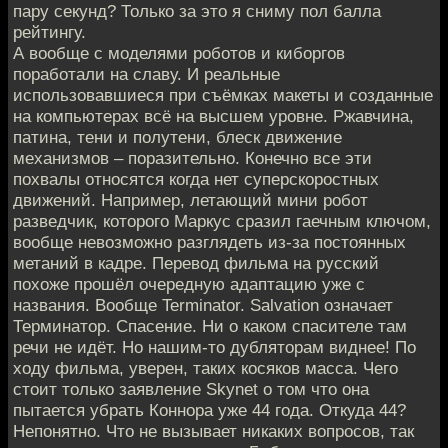
пару секунд? Только за это я сниму пол балла
рейтингу.
А вообще с моделями роботов и киборгов
поработали на славу. И реальные
использовавшиеся при съёмках макеты и созданные
на компьютерах всё на высшем уровне. Ржавчина,
патина, тени и полутени, блеск движение
механизмов – поразительно. Конечно все эти
похвалы относятся когда нет суперскоростных
движений. Например, летающий мини робот
разведчик, которого Маркус сразил гаечным ключом,
вообще невозможно разглядеть из-за постоянных
метаний в кадре. Перевод фильма на русский
похоже прошёл очередную адаптацию уже с
названия. Вообще Terminator. Salvation означает
Терминатор. Спасение. Ни о каком спасителе там
речи не идёт. Но нашим-то дубляторам виднее! По
ходу фильма, уверен, таких косяков масса. Чего
стоит только заявление Skynet о том что она
пытается убрать Коннора уже 44 года. Откуда 44?
Непонятно. Что не вызывает никаких вопросов, так