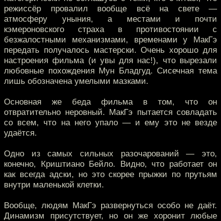
режиссёр провалил вообще всё на свете —
атмосферу уныния, а местами и почти
кэмероновского страха в противостоянии с
безжалостными механизмами, временами у МакГэ
передать получалось мастерски. Очень хорошо для
настроения фильма (и увы для нас!), что вырезали
любовные похождения Мун Бладгуд. Сисечная тема
лишь обозначена умелыми мазками.
Основная же беда фильма в том, что он
отвратительно неровный. МакГэ пытается совладать
со всем, что на него упало — и ему это не везде
удаётся.
Одно из самых сильных разочарований — это,
конечно, Криштиано Бейло. Видно, что работает он
как всегда адски, но это скорее прыжки по прутьям
внутри маленькой клетки.
Вообще, людям МакГэ развернуться особо не даёт.
Динамизм присутствует, но он же хоронит любые