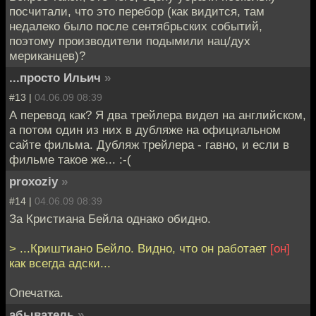
посчитали, что это перебор (как видится, там
недалеко было после сентябрьских событий,
поэтому производители подымили нац/дух
мериканцев)?
...просто Ильич
»
#13 |
04.06.09 08:39
А перевод как? Я два трейлера видел на английском,
а потом один из них в дубляже на официальном
сайте фильма. Дубляж трейлера - гавно, и если в
фильме такое же... :-(
proxoziy
»
#14 |
04.06.09 08:39
За Кристиана Бейла однако обидно.
> ...Криштиано Бейло. Видно, что он работает
[он]
как всегда адски...
Опечатка.
абыватель
»