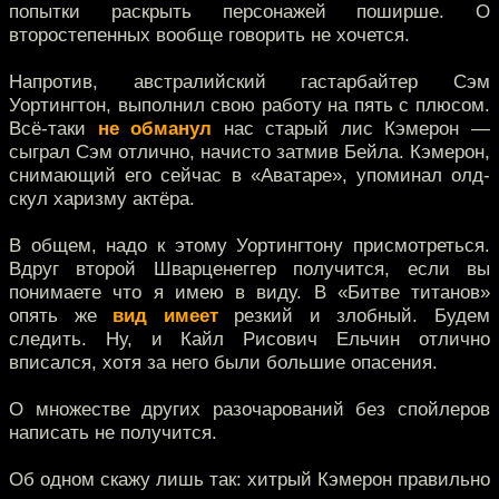
попытки раскрыть персонажей поширше. О
второстепенных вообще говорить не хочется.
Напротив, австралийский гастарбайтер Сэм
Уортингтон, выполнил свою работу на пять с плюсом.
Всё-таки
не обманул
нас старый лис Кэмерон —
сыграл Сэм отлично, начисто затмив Бейла. Кэмерон,
снимающий его сейчас в «Аватаре», упоминал олд-
скул харизму актёра.
В общем, надо к этому Уортингтону присмотреться.
Вдруг второй Шварценеггер получится, если вы
понимаете что я имею в виду. В «Битве титанов»
опять же
вид имеет
резкий и злобный. Будем
следить. Ну, и Кайл Рисович Ельчин отлично
вписался, хотя за него были большие опасения.
О множестве других разочарований без спойлеров
написать не получится.
Об одном скажу лишь так: хитрый Кэмерон правильно