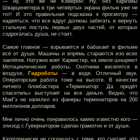
— ну, это же не Кэмерон! Ну, без харизмы
Шварценеггера в три четвёртых экрана фильм уже не
тот! И это правильная подсказка к просмотру —
надеяться, что все вдруг должны забегать и вернуть
стальную поступь первых двух частей, от которых
содрогалась душа, не стоит.
Самое главное — взрывается и бабахает в фильме
всё от души. Машины и впрямь стараются изо всех
заклёпок. Натужно воет Харвестер, на земле шныряют
Мотоциклические роботы, Охотники веселятся в
воздухе,
Гидроботы
— в воде. Отличный звук.
Операторская работа тоже на высоте. В качестве
летнего блокбастера «Терминатор: Да придёт
спаситель» выступает на все деньги. Видно, что
МакГэ не напилил из фанеры терминаторов на 200
миллионов долларов.
Мне лично очень понравилось камео известно кого —
эпизод с Гувернатором сделан грамотно и от души.
Категорически не соглашусь с теми, кто считает, что