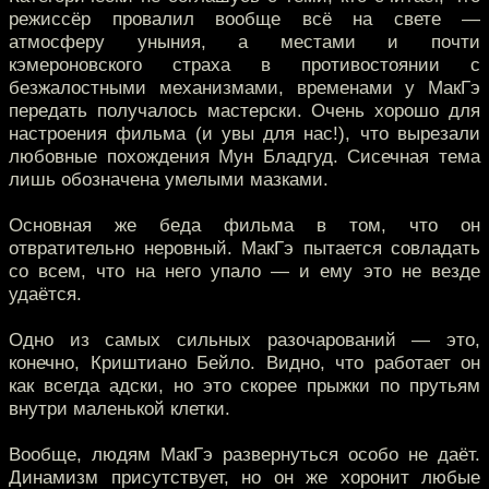
режиссёр провалил вообще всё на свете —
атмосферу уныния, а местами и почти
кэмероновского страха в противостоянии с
безжалостными механизмами, временами у МакГэ
передать получалось мастерски. Очень хорошо для
настроения фильма (и увы для нас!), что вырезали
любовные похождения Мун Бладгуд. Сисечная тема
лишь обозначена умелыми мазками.
Основная же беда фильма в том, что он
отвратительно неровный. МакГэ пытается совладать
со всем, что на него упало — и ему это не везде
удаётся.
Одно из самых сильных разочарований — это,
конечно, Криштиано Бейло. Видно, что работает он
как всегда адски, но это скорее прыжки по прутьям
внутри маленькой клетки.
Вообще, людям МакГэ развернуться особо не даёт.
Динамизм присутствует, но он же хоронит любые