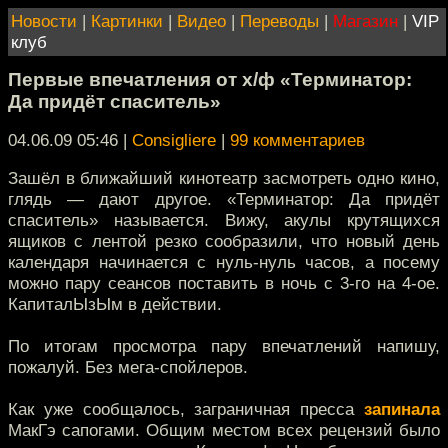
Новости
|
Картинки
|
Видео
|
Переводы
|
Магазин
|
VIP
клуб
Первые впечатления от х/ф «Терминатор:
Да придёт спаситель»
04.06.09 05:46
|
Consigliere
|
99 комментариев
Зашёл в ближайший кинотеатр засмотреть одно кино,
глядь — дают другое. «Терминатор: Да придёт
спаситель» называется. Вижу, акулы крутящихся
ящиков с лентой резко сообразили, что новый день
календаря начинается с нуль-нуль часов, а посему
можно пару сеансов поставить в ночь с 3-го на 4-ое.
КапиталЫзЫм в действии.
По итогам просмотра пару впечатлений напишу,
пожалуй. Без мега-спойлеров.
Как уже сообщалось, заграничная пресса
запинала
МакГэ сапогами. Общим местом всех рецензий было