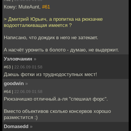
Кому: MuteAunt,
#61
> Дмитрий Юрьич, а пропитка на рюкзачке
водоотталкиващая имеется ?
Написано, что дождик в него не затекает.
А насчёт уронить в болото - думаю, не выдержит.
Узловчанин
»
#63 |
22.06.09 01:58
Даешь фотки из труднодоступных мест!
goodwin
»
#64 |
22.06.09 01:58
Рюкзачишко отличный.а-ля "спешиал форс".
Вместо объективов сколько консервов хорошо
разместится :)
Domasedd
»