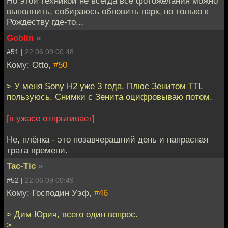
Но этой техникой не всегда все фотожелания можно
выполнить. собираюсь обновить парк, но только к
Рождеству где-то...
Goblin
»
#51 |
22.06.09 00:48
Кому: Otto,
#50
> У меня Sony H2 уже 3 года. Плюс Зенитом TTL
пользуюсь. Снимки с Зенита оцифровываю потом.
[в ужасе отпрыгивает]
Не, плёнка - это позавчерашний день и напрасная
трата времени.
Tac-Tic
»
#52 |
22.06.09 00:49
Кому: Господин Уэф,
#46
> Дим Юрич, всего один вопрос.
>