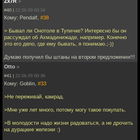
Zx7R
»
#40 |
22.06.09 00:34
Кому: Pendalf,
#38
> Бывал ли Онотоле в Тупичке? Интересно бы он
рассуждал об Ахмадинижаде, например. Конечно
это его дело, где ему бывать, я понимаю.;-))
Думаю получил бы штаны на втором предложении!!!
Otto
»
#41 |
22.06.09 00:36
Кому: Goblin,
#33
>Не переживай, камрад.
>Мне уже лет много, потому могу такое покупать.
>В молодости надо жизни радоваться, а не дрочить
на дурацкие железки :)