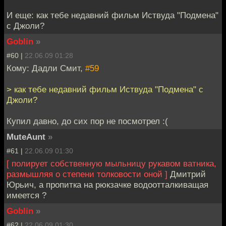
И еще: как тебе недавний фильм Иствуда "Подмена"
с Джоли?
Goblin
»
#60 |
22.06.09 01:28
Кому: Дадли Смит,
#59
> как тебе недавний фильм Иствуда "Подмена" с
Джоли?
Купил давно, до сих пор не посмотрел :(
MuteAunt
»
#61 |
22.06.09 01:30
[ полирует собственную мыльницу рукавом ватника,
размышляя о степени толковости оной ]
Дмитрий
Юрьич, а пропитка на рюкзачке водоотталкиващая
имеется ?
Goblin
»
#62 |
22.06.09 01:30