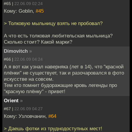
#65 |
22.06.09 02:24
Кому: Goblin,
#45
> Толковую мыльницу взять не пробовал?
А что есть толковая любительская мыльница?
Сколько стоит? Какой марки?
Dimovitch
»
#66 |
22.06.09 04:24
А я вот как узнал наверняка (лет в 14), что "красной
плёнки" не существует, так и разочаровался в фото
искусстве на совсем.
Тем кто помнит будоражащие кровь легенды про
"красную плёнку" - привет!
Orient
»
#67 |
22.06.09 04:27
Кому: Узловчанин,
#64
> Даешь фотки из труднодоступных мест!