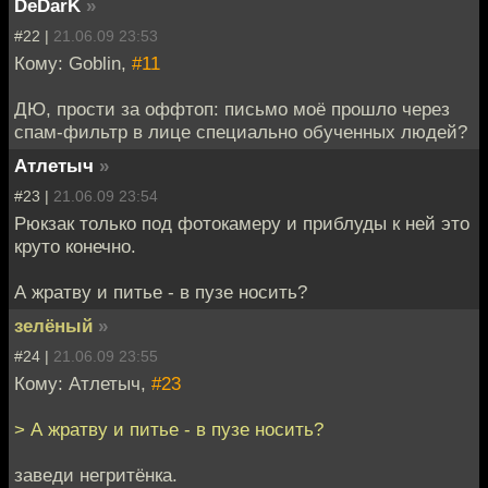
DeDarK
»
#22 |
21.06.09 23:53
Кому: Goblin,
#11
ДЮ, прости за оффтоп: письмо моё прошло через
спам-фильтр в лице специально обученных людей?
Атлетыч
»
#23 |
21.06.09 23:54
Рюкзак только под фотокамеру и приблуды к ней это
круто конечно.
А жратву и питье - в пузе носить?
зелёный
»
#24 |
21.06.09 23:55
Кому: Атлетыч,
#23
> А жратву и питье - в пузе носить?
заведи негритёнка.