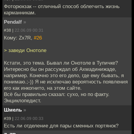
Фоторюкзак -- отличный способ облегчить жизнь
карманникам.
Pendalf
»
#38 |
22.06.09 00:31
Кому: Zx7R,
#26
> заведи Онотоле
Кстати, это тема. Бывал ли Онотоле в Тупичке?
Интересно бы он рассуждал об Ахмадинижаде,
например. Конечно это его дело, где ему бывать, я
понимаю.;-)) Я не исключаю вероятность появления
его как инкогнито, на этом сайте.
Всё бы правильно сказал: сухо, но по факту.
Энциклопедист.
Шмель
»
#39 |
22.06.09 00:33
Есть ли отделение для пары сменных портянок?