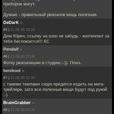
приборов могут.
Думаю - правильный рюкзачок вещь полезная.
DeDarK
»
#5 |
21.06.09 23:29
Дим Юрич, ссылку на озон не забудь - контенгент за
тебя беспокоится!!! КС
Pendalf
»
#6 |
21.06.09 23:34
Фотку рюкзачишки в студию.;-)). Плиз.
benikool
»
#7 |
21.06.09 23:34
с такими темпами скоро придется ездить на мега-
трейлере, зато все полезные вещи будут под рукой
:-)
BrainGrabber
»
#8 |
21.06.09 23:34