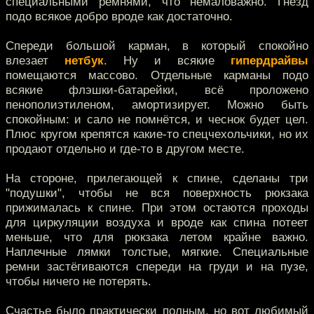
специальными ремнями, что немаловажно. Гнёзд
подо всякое добро вроде как достаточно.
Спереди большой карман, в который спокойно
влезает
нетбук
. Ну и всякие
гипердрайвы
помещаются массово. Отдельные карманы подо
всякие флэшки-батарейки, всё проложено
пенополиэтиленом, амортизирует. Можно быть
спокойным: и сало не помнётся, и чеснок будет цел.
Плюс кругом крепятся какие-то спецчехольчики, но их
продают отдельно и где-то в другом месте.
На стороне, прилегающей к спине, сделаны три
"подушки", чтобы не вся поверхность рюкзака
прижималась к спине. При этом остаются проходы
для циркуляции воздуха и вроде как спина потеет
меньше, что для рюкзака летом крайне важно.
Наплечные лямки толстые, мягкие. Специальные
ремни застёгиваются спереди на груди и на пузе,
чтобы ничего не потерять.
Счастье было практически полным, но вот любимый