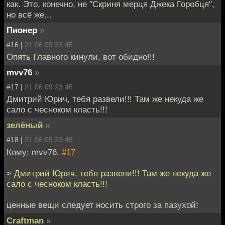
как. Это, конечно, не "Скриня мерця Джека Горобця",
но всё же...
Пионер
»
#16 |
21.06.09 23:45
Опять Главного кинули, вот обидно!!!
mvv76
»
#17 |
21.06.09 23:46
Дмитрий Юрич, тебя развели!!! Там же некуда же
сало с чесноком класть!!!
зелёный
»
#18 |
21.06.09 23:49
Кому: mvv76,
#17
> Дмитрий Юрич, тебя развели!!! Там же некуда же
сало с чесноком класть!!!
ценные вещи следует носить строго за пазухой!
Craftman
»