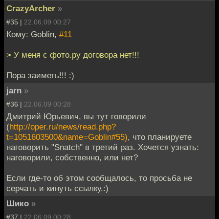
CrazyArcher
»
#35 |
22.06.09 00:27
Кому: Goblin,
#11
> У меня с фото.ру договора нет!!!
Пора заиметь!!! :)
jarn
»
#36 |
22.06.09 00:28
Дмитрий Юрьевич, вы тут говорили
(
http://oper.ru/news/read.php?
t=1051603500&name=Goblin#55)
, что планируете
наговорить "Snatch" в третий раз. Хочется узнать:
наговорили, собственно, или нет?
Если где-то об этом сообщалось, то просьба не
серчать и кинуть ссылку.:)
Шико
»
#37 |
22.06.09 00:28