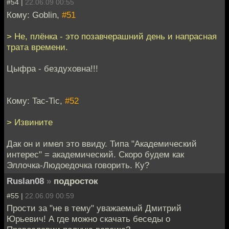
#54 |
22.06.09 00:55
Кому: Goblin,
#51
> Не, плёнка - это позавчерашний день и напрасная
трата времени.
Цыфра - бездуховна!!!
Кому: Tac-Tic,
#52
> Извините
Дак он и имел это ввиду. Типа "Академический
интерес" = академический. Скоро будем как
Эллочка-Людоедочка говорить. Ку?
Ruslan08
»
подросток
#55 |
22.06.09 00:59
Прости за "не в тему" уважаемый Дмитрий
Юрьевич! А где можно скачать беседы о