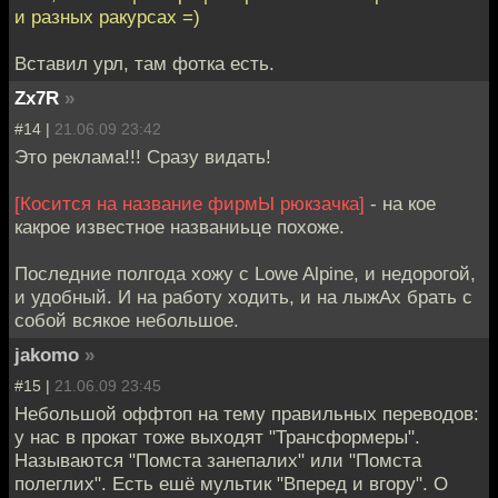
и разных ракурсах =)
Вставил урл, там фотка есть.
Zx7R
»
#14 |
21.06.09 23:42
Это реклама!!! Cразу видать!
[Косится на название фирмЫ рюкзачка]
- на кое
какрое известное названиьце похоже.
Последние полгода хожу с Lowe Alpine, и недорогой,
и удобный. И на работу ходить, и на лыжАх брать с
собой всякое небольшое.
jakomo
»
#15 |
21.06.09 23:45
Небольшой оффтоп на тему правильных переводов:
у нас в прокат тоже выходят "Трансформеры".
Называются "Помста занепалих" или "Помста
полеглих". Есть ешё мультик "Вперед и вгору". О