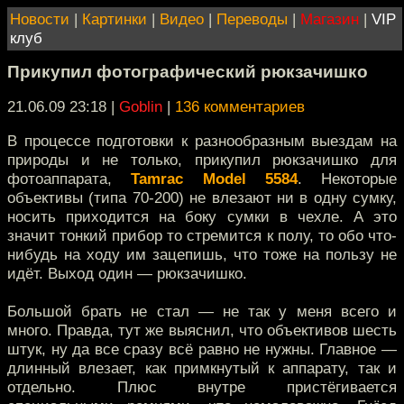
Новости
|
Картинки
|
Видео
|
Переводы
|
Магазин
|
VIP
клуб
Прикупил фотографический рюкзачишко
21.06.09 23:18
|
Goblin
|
136 комментариев
В процессе подготовки к разнообразным выездам на
природы и не только, прикупил рюкзачишко для
фотоаппарата,
Tamrac Model 5584
. Некоторые
объективы (типа 70-200) не влезают ни в одну сумку,
носить приходится на боку сумки в чехле. А это
значит тонкий прибор то стремится к полу, то обо что-
нибудь на ходу им зацепишь, что тоже на пользу не
идёт. Выход один — рюкзачишко.
Большой брать не стал — не так у меня всего и
много. Правда, тут же выяснил, что объективов шесть
штук, ну да все сразу всё равно не нужны. Главное —
длинный влезает, как примкнутый к аппарату, так и
отдельно. Плюс внутре пристёгивается