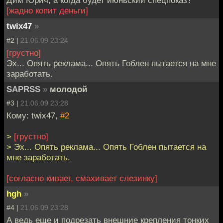
Дим Юрич, а когда будет июньский спецпоказ?
[жадно копит деньги]
twix47
»
#2 |
21.06.09 23:24
[грустно]
Эх... Опять реклама... Опять Гоблен пытается на мне
заработать.
SAPRSS
»
молодой
#3 |
21.06.09 23:28
Кому: twix47,
#2
>
[грустно]
> Эх... Опять реклама... Опять Гоблен пытается на
мне заработать.
[согласно кивает, смахивает слезинку]
hgh
»
#4 |
21.06.09 23:28
А ведь еще и подрезать внешние крепления тонких