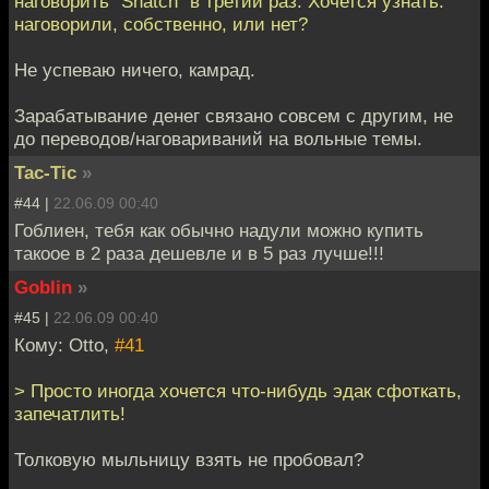
наговорить "Snatch" в третий раз. Хочется узнать:
наговорили, собственно, или нет?
Не успеваю ничего, камрад.
Зарабатывание денег связано совсем с другим, не
до переводов/наговариваний на вольные темы.
Tac-Tic
»
#44 |
22.06.09 00:40
Гоблиен, тебя как обычно надули можно купить
такоое в 2 раза дешевле и в 5 раз лучше!!!
Goblin
»
#45 |
22.06.09 00:40
Кому: Otto,
#41
> Просто иногда хочется что-нибудь эдак сфоткать,
запечатлить!
Толковую мыльницу взять не пробовал?