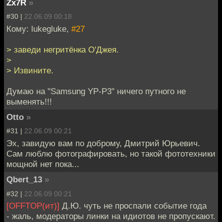
Zx7R
»
#30 |
22.06.09 00:18
Кому: lukegluke,
#27
> заведи негритёнка О'Джея.
>
> Извините.
Думаю на "Samsung YP-P3" ничего путного не
выменять!!!
Otto
»
#31 |
22.06.09 00:21
Эх, завидую вам по доброму, Дмитрий Юрьевич.
Сам люблю фотографировать, но такой фототехники
мощной нет пока...
Qbert_13
»
#32 |
22.06.09 00:21
[OFFTOP(ит)]
Д.Ю. чуть не проспали событие года
- жаль, модераторы линки на идиотов не пропускают.