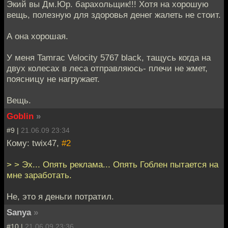
Экий вы Дм.Юр. барахольщик!!! Хотя на хорошую
вещь, полезную для здоровья денег жалеть не стоит.
А она хорошая.
У меня Tamrac Velocity 5767 black, тащусь когда на
двух колесах в леса отправляюсь- плечи не жмет,
поясницу не нагружает.
Вещь.
Goblin
»
#9 |
21.06.09 23:34
Кому: twix47,
#2
> > Эх... Опять реклама... Опять Гоблен пытается на
мне заработать.
Не, это я деньги потратил.
Sanya
»
#10 |
21.06.09 23:36