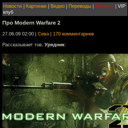
Новости
|
Картинки
|
Видео
|
Переводы
|
Магазин
|
VIP
клуб
Про Modern Warfare 2
27.06.09 02:00
|
Сева
|
170 комментариев
Рассказывает тов.
Урядник
: