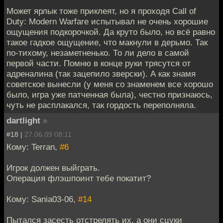
Может ярлык тоже приклеят, но я проходя Call of
Duty: Modern Warfare испытывал не очень хорошие
ощущения подкорочкой. Да круто было, но всё равно
такое гадкое ощущение, что макнули в дерьмо. Так
по-тихому, незаметненько. То ли дело в самой
первой части. Помню в конце руки трясутся от
адреналина (так зацепило зверски). А как знамя
советское вынесли (у меня со знаменем все хорошо
было, игра уже патченная была), честно признаюсь,
чуть не расплакался, так гордость переполняла.
dartlight
»
#18 |
27.06.09 08:11
Кому: Terran,
#6
Игрок должен выйграть.
Операция флэшпоинт тебе покатит?
Кому: Sania03-06,
#14
Пытался засесть отстрелять их, а они сцуки