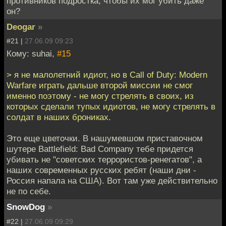
противников подростка, чтобы их мог убить даже
он?
Deogar
»
#21 |
27.06.09 09:23
Кому: suhai,
#15
> я не малолетний идиот, но в Call of Duty: Modern
Warfare играть дальше второй миссии не смог
именно поэтому - не могу стрелять в своих, из
которых сделали тупых идиотов, не могу стрелять в
солдат в наших брониках.
Это еще цветочки. В нашумевшом приставочном
шутере Battlefield: Bad Company тебе придется
убивать не "советских террористов-ренегатов", а
наших современных русских ребят (наши дни -
Россия напала на США). Вот там уже действительно
не по себе.
SnowDog
»
#22 |
27.06.09 09:29