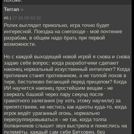
похоже.
Terran
»
#6 |
27.06.09 03:32
Ролик выглядит прикольно, игра точно будет
интересной. Поездка на снегоходе - моё почтение
разрабам, в общем надо брать при первой
возможности.
Но с каждой выходящей новой игрой я снова и снова
задаю себе вопрос: когда разработчики сделают
наконец нормальный искуственный интеллект? Когда
противник станет противником, а не толпой лохов в
тире, бестолково бегающей перед прицелом? Когда
ИИ научится наконец простейшим вещам - не
сверкать башкой через пару секунд после
грамотного залегания (ну хоть этому научили) за
препятствием, не нестись как идиоты куда-то, когда
игрок ведёт ураганный огонь, нормально
перегруппировываться - не так, когда толпа
болванчиков слышит звук выстрела и понеслись на
пулемёты, каждый сам себе Бетховен, без