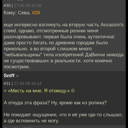
#30 |
27.06.09 10:06
Кому: Сева,
#29
еще интересно взглянуть на вторую часть Assassin's
creed. однако, отсмотренные ролики меня
разочаровывают. первая была очень аутентична!
даже просто бегать по древним городам было
прикольно. а во второй слишком много
"небывальщины" типа изобретений ДаВинчи никогда
не существовавших в реальности. хотя конечно
посмотрим.
Sniff
»
#31 |
27.06.09 10:14
> «Месть на мне. Я отомщу.» ©
А откуда эта фраза? Ну, кроме как из ролика?
Не покидает ощущение, что я её уже где-то слышал,
а где вспомнить не могу.