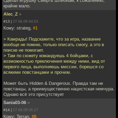
сделал игрушку Смерть Шпионам, к сожалению,
крайне мало.
Alec_Z
»
#13 |
27.06.09 04:53
Кому: strateg,
#1
> Камрады! Подскажите, что за игра, название
вообще не помню, только описать смогу, а это в
поиске не помогает.
> Там по сюжету командуешь 4 бойцами, с
возможностью преключения между ними, вид от
первого лица, выполняешь миссии, борешся со
всякими повстанцами и прочим.
Может быть Hidden & Dangerous. Правда там не
повстанцы, а преимущественно нацистская немчура.
Однако всё это присутствует
Sania03-06
»
#14 |
27.06.09 05:17
Кому: Terran,
#6