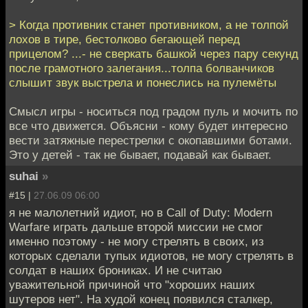
> Когда противник станет противником, а не толпой
лохов в тире, бестолково бегающей перед
прицелом? ...- не сверкать башкой через пару секунд
после грамотного залегания...толпа болванчиков
слышит звук выстрела и понеслись на пулемёты
Смысл игры - носиться под градом пуль и мочить по
все что движется. Объясни - кому будет интересно
вести затяжные перестрелки с окопавшими ботами.
Это у детей - так не бывает, подавай как бывает.
suhai
»
#15 |
27.06.09 06:00
я не малолетний идиот, но в Call of Duty: Modern
Warfare играть дальше второй миссии не смог
именно поэтому - не могу стрелять в своих, из
которых сделали тупых идиотов, не могу стрелять в
солдат в наших брониках. И не считаю
уважительной причиной что "хороших наших
шутеров нет". На худой конец появился сталкер,