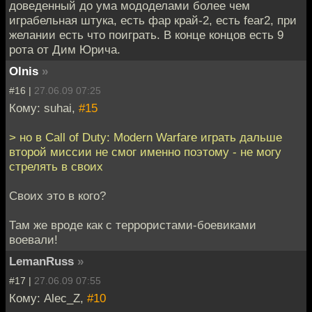
доведенный до ума мододелами более чем
играбельная штука, есть фар край-2, есть fear2, при
желании есть что поиграть. В конце концов есть 9
рота от Дим Юрича.
Olnis
»
#16 |
27.06.09 07:25
Кому: suhai,
#15
> но в Call of Duty: Modern Warfare играть дальше
второй миссии не смог именно поэтому - не могу
стрелять в своих
Своих это в кого?
Там же вроде как с террористами-боевиками
воевали!
LemanRuss
»
#17 |
27.06.09 07:55
Кому: Alec_Z,
#10