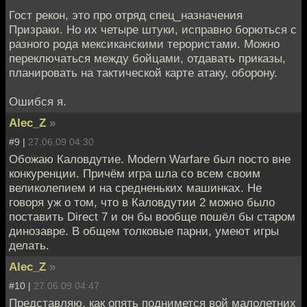
Гост рекон, это про отряд спец_назначения
Призраки. Но их четыре штуки, исправно борються с
разного рода мексиканскими терористами. Можно
переключаться между бойцами, отдавать приказы,
планировать на тактической карте атаку, оборону.
Ошибся я.
Alec_Z
»
#9 |
27.06.09 04:30
Обожаю Каловдутие. Modern Warfare был посто вне
конкуренции. Причём игра шла со всем своим
великолепием и на средненьких машинках. Не
говоря уж о том, что в Каловдутии 2 можно было
поставить Direct 7 и он бы вообще пошёл бы старом
динозавре. В общем толковые парни, умеют игры
делать.
Alec_Z
»
#10 |
27.06.09 04:47
Представляю, как опять поднимется вой малолетних