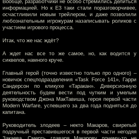
Вообще, разработчики не особо стремились делиться
информацией. Но к Е3 таки стали поразговорчивее,
осчастливили новым трейлером, и даже позволили
любознательным игрожурам назаписывать роликов с
участием игрового процесса.
Итак, что же нас ждёт?
А ждет нас все то же самое, но, как водится у
сиквелов, намного круче.
Главный герой (точно известно только про одного) –
новичок спецподразделения «Task Force 141», Гарри
Сандерсон по кликухе «Таракан». Диверсионную
деятельность будем вести под чутким и умелым
руководством Джона МакТавиша, героя первой части
Modern Warfare, успевшего за два года подняться до
капитана.
Руководитель злодеев – некто Макаров, свирепый
подручный преставившегося в первой части негодяя
Закаева. Смерть главаря Макарову почему-то не