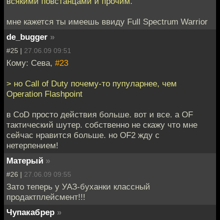
всякими повстанцами и прочим.
мне кажется ты имеешь ввиду Full Spectrum Warrior
de_bugger
»
#25 |
27.06.09 09:51
Кому: Сева,
#23
> но Call of Duty почему-то пупуларнее, чем
Operation Flashpoint
в CoD просто действия больше. вот и все. а OF
тактический шутер. собственно не скажу что мне
сейчас нравится больше. но OF2 жду с
нетерпением!
Матерый
»
#26 |
27.06.09 09:55
Зато теперь у УАЗ-буханки классный
продактплейсмент!!!
Чупакабрер
»