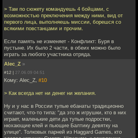
> Там по сюжету командуешь 4 бойцами, с
возможностью преключения между ними, вид от
первого лица, выполняешь миссии, борешся со
всякими повстанцами и прочим.
Если память не изменяет - Конфликт: Буря в
пустыне. Их было 2 части, в обеих можно было
играть за любого участника отряда.
Alec_Z
»
#12 |
27.06.09 04:51
Кому: Alec_Z,
#10
> Как всегда нет ни денег ни желания.
Ну и у нас в России тупые ебанаты традиционно
считают, что-то типа: "да это ж игрушки, кто в них
играет, маленькие дети да тупые подростки,
нюхающие клей и пьющие Балтику девятку на
улице". Толковых парней из Haggard Games, кто