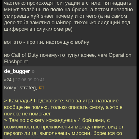
частенко происходят ситуации в стиле: пятнадцать
минут ползёшь по полю на брюхе, а потом внезапно
умираешь хуй знает почему и от чего (а на самом
деле тебя заметил снайпер, тихонько сидящий под
шифером в полукилометре)
вот это - про т.н. настоящую войну
но Call of Duty почему-то пупуларнее, чем Operation
Flashpoint
de_bugger
»
#24 |
27.06.09 09:41
Кому: strateg,
#1
> Камрады! Подскажите, что за игра, название
вообще не помню, только описать смогу, а это в
поиске не помогает.
> Там по сюжету командуешь 4 бойцами, с
возможностью преключения между ними, вид от
первого лица, выполняешь миссии, борешся со