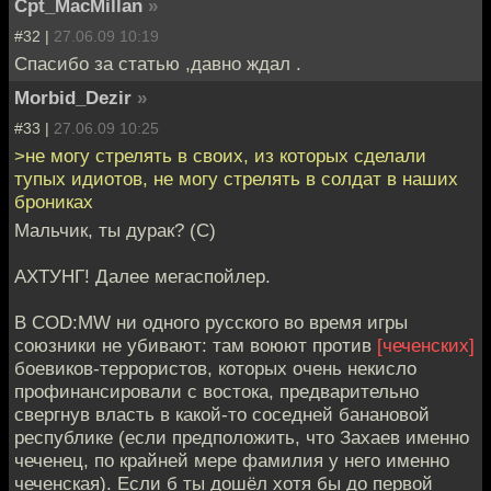
Cpt_MacMillan
»
#32 |
27.06.09 10:19
Спасибо за статью ,давно ждал .
Morbid_Dezir
»
#33 |
27.06.09 10:25
>не могу стрелять в своих, из которых сделали
тупых идиотов, не могу стрелять в солдат в наших
брониках
Мальчик, ты дурак? (С)
АХТУНГ! Далее мегаспойлер.
В COD:MW ни одного русского во время игры
союзники не убивают: там воюют против
[чеченских]
боевиков-террористов, которых очень некисло
профинансировали с востока, предварительно
свергнув власть в какой-то соседней банановой
республике (если предположить, что Захаев именно
чеченец, по крайней мере фамилия у него именно
чеченская). Если б ты дошёл хотя бы до первой