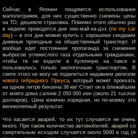
Сейчас в Японии пощряется использование
малолитражек, для них существенно снижены цены
на ТО, дешевле страховка. Помимо этого обычно раз
в неделю проводятся дни ноо-май-ка-дээ (
no my car
day
) – в эти дни можно купить с хорошими скидками
дневные проездные на общественный транспорт. И
вообще идет постоянная пропаганда за снижение
выбросов углекислого газа отдельными гражданами,
чтобы те не ездили в булочную на такси и
пользовались только экологичным транспортом. В
свете этого не могу не поделиться недавним релизом
нового гибридного Приуса
, который может проехать
на одном литре бензина 38 км! Стоит он в ближайшем
от моего дома салоне 2 050 000 иен (около 21 тысячи
долларов). Цена конечно изрядная, но по-моему это
великолепный результат.
Что касается аварий, то их тут случается не очень
много. При таком количестве автомобилей, аварий со
смертельным исходом случается около 5000 в год (я