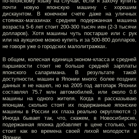
по-японскому языку на случай, если я захочу купить
почти новую японскую машину с хорошим
дискаунтом. В конечном счете даже на уличных
стоянках-магазинах средняя подержанная машина
возраста 5-6 лет стоит 200-300 тысяч иен (2-3 тысячи
долларов). Хотя машины чуть постарше или с рук
или на аукционе можно купить и за 500-800 долларов,
не говоря уже о городских малолитражках.
В общем, колесная единица эконом-класса и средней
паршивости стоит не больше средней зарплаты
японского саларимана. В результате такой
доступности, машин в Японии много: более поздних
данных я не нашел, но на 2005 год автопарк Японии
составлял 75.7 млн автомобилей, или около 0.6
машины на одного жителя. Когда я рассказываю
японцам, сколько стоят их подержанные японские
машины в России их глаза реально округляются :)
Иногда бывает так, что, скажем, в Новосибирске,
подержанная японка добавляет в цене столько, что
стоит как во времена своей лихой молодости в
Японии.