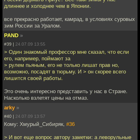
длиннее и холоднее чем в Японии.
все прекрасно работает, камрад, в условиях суровых
зим России за Уралом.
PAND
»
#39 |
24.07.09 13:55
> Один знакомый профессор мне сказал, что если
его, например, поймают за
> рулем пьяным, его не только лишат прав но,
возможно, посадят в тюрьму. И > он скорее всего
лишится своей работы.
Это очень интересно представить у нас в Стране.
Насколько взлетят цены на отмаз.
arky
»
#40 |
24.07.09 13:57
Кому: Хмурый_Сибиряк,
#36
> И вот еще вопрос автору заметки: а леворульные