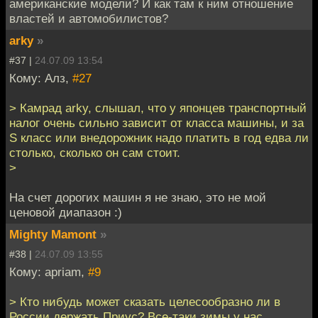
американские модели? И как там к ним отношение
властей и автомобилистов?
arky
»
#37 |
24.07.09 13:54
Кому: Алз,
#27
> Камрад arky, слышал, что у японцев транспортный
налог очень сильно зависит от класса машины, и за
S класс или внедорожник надо платить в год едва ли
столько, сколько он сам стоит.
>
На счет дорогих машин я не знаю, это не мой
ценовой диапазон :)
Mighty Mamont
»
#38 |
24.07.09 13:55
Кому: apriam,
#9
> Кто нибудь может сказать целесообразно ли в
России держать Приус? Все-таки зимы у нас