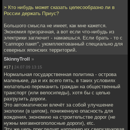
> Кто нибудь может сказать целесообразно ли в
России держать Приус?
Большого смысла не имеет, как мне кажется.
Экономия призрачная, а вот если что-нибудь из
электрики заглючит - намаешься. Если брать - то с
"саппоро пакет", укомплектованный специально для
северных японских территорий.
SkinnyTroll
»
#17 |
24.07.09 13:15
Нормальная государственная политика - острова
маленькие, да и их всего пять, в таких условиях
желательно переманить граждан на общественный
транспорт (или велосипеды), хотя бы с целью
разгрузить дороги.
Это автоматически влечёт за собой улучшение
экологии (в целом), пониженную опасность для
вождения, экономию на строительстве дорог (не
нужны мегамногополосные дороги), etc.
Эту же цель преследует например их сверхзвуковая