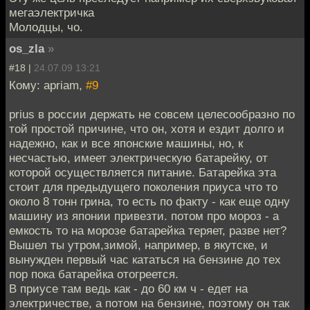
мегаэлектричка
Молодцы, чо.
os_zla
»
#18 |
24.07.09 13:21
Кому: apriam,
#9
prius в россии держать не совсем целесообразно по
той простой причине, что он, хотя и ездит долго и
надежно, как и все японские машины, но, к
несчастью, имеет электрическую батарейку, от
которой осуществляется питание. Батарейка эта
стоит для предыдущего поколения приуса что то
около 8 тонн грина, то есть по факту - как еще одну
машину из японии привезти. потом про мороз - а
емкость то на морозе батарейка теряет, разве нет?
Вышел ты утром,зимой, например, в якутске, и
вынужден первый час кататься на бензине до тех
пор пока батарейка отогреется.
В приусе там ведь как - до 60 км ч - едет на
электричестве, а потом на бензине, поэтому он так