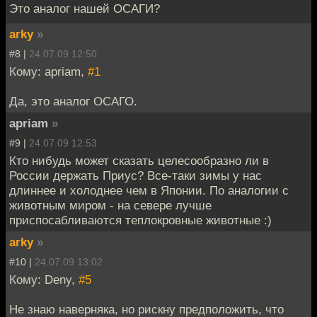
Это аналог нашей ОСАГИ?
arky
»
#8 |
24.07.09 12:50
Кому: apriam,
#1
Да, это аналог ОСАГО.
apriam
»
#9 |
24.07.09 12:53
Кто нибудь может сказать целесообразно ли в
России держать Приус? Все-таки зимы у нас
длиннее и холоднее чем в Японии. По аналогии с
животным миром - на севере лучше
приспосабливаются теплокровные животные :)
arky
»
#10 |
24.07.09 13:02
Кому: Deny,
#5
Не знаю наверняка, но рискну предположить, что