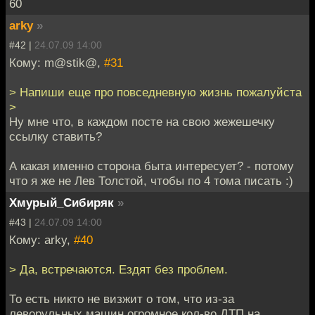
60
arky
»
#42 |
24.07.09 14:00
Кому: m@stik@,
#31
> Напиши еще про повседневную жизнь пожалуйста
>
Ну мне что, в каждом посте на свою жежешечку
ссылку ставить?
А какая именно сторона быта интересует? - потому
что я же не Лев Толстой, чтобы по 4 тома писать :)
Хмурый_Сибиряк
»
#43 |
24.07.09 14:00
Кому: arky,
#40
> Да, встречаются. Ездят без проблем.
То есть никто не визжит о том, что из-за
леворульных машин огромное кол-во ДТП на