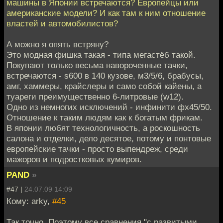
машины в Японии встречаются? Европейцы или
американские модели? И как там к ним отношение
властей и автомобилистов?
А можно я опять встряну?
Это модная фишка такая - типа мегастёб такой.
Покупают только весьма навороченные тачки,
встречаются - s600 в 140 кузове, м3/5/6, брабусы,
амг, хаммеры, крайслеры и само собой кайены, а
туареги преимущественно 6-литровые (w12).
Одно из немногих исключений - инфинити фх45/50.
Отношение к таким людям как к богатым фрикам.
В японии любят технологичность, а роскошность
салона и отделки, дело десятое, потому и понтовые
европейские тачки - просто выпендреж, среди
мажоров и подростковых кумиров.
PAND
»
#47 |
24.07.09 14:09
Кому: arky,
#45
Так точно. Поэтому все сравнения "с развитыми