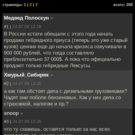
cтраницы: 1 |
2
|
3
всего: 268
Медвед Полоскун
»
#1 |
24.07.09 12:18
В России кстати обещали с этого года начать
продажи гибридного приуса (теперь это уже старый
кузов) ценник еще до начала кризиса озвучивали в
900 000 рублей, что тогда составляло
приблизительно 37 000$. А пока что официально
продают только гибридные Лексусы.
Хмурый_Сибиряк
»
#2 |
24.07.09 12:26
а как там обстоят дела с дизельными грузовиками?
Чадят они поболе бензиновых. Как у них дела со
страховкой, налогом и пр.?
snoop
»
#3 |
24.07.09 12:26
что ту скажешь, остается только за нас всех