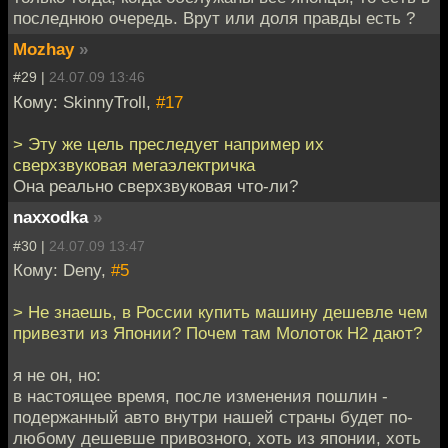
последнюю очередь. Врут или доля правды есть ?
Mozhay
»
#29 |
24.07.09 13:46
Кому: SkinnyTroll,
#17
> Эту же цель преследует например их
сверхзвуковая мегаэлектричка
Она реально сверхзвуковая что-ли?
naxxodka
»
#30 |
24.07.09 13:47
Кому: Deny,
#5
> Не знаешь, в России купить машину дешевле чем
привезти из Японии? Почем там Молоток Н2 дают?
я не он, но:
в настоящее время, после изменения пошлин -
подержанный авто внутри нашей страны будет по-
любому дешевше привозного, хоть из японии, хоть