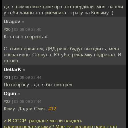
да, я помню мне тоже про это твердили. мол, нашли
у тебя лампы от приёмника - сразу на Колыму :)
Dragov
»
#20 |
03.09.09 22:40
Кстати о торрентах.
С этим сервисом, ДВД рипы будут выходить, мега
оперативно. Стянул с Ютуба, рекламку подрезал. И
готово.
DeDarK
»
#21 |
03.09.09 22:44
По вопросу - да, я бы смотрел.
Ogun
»
#22 |
03.09.09 22:44
Кому: Дадли Смит,
#12
> В СССР граждане могли владеть
радиопередатчиками? Мне тут недавно один стал