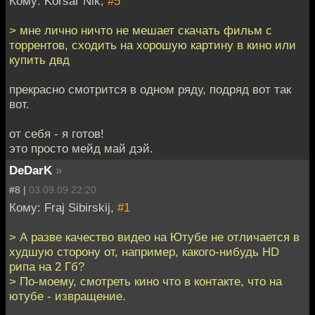
Кому: Korsar Nik,
#5
> мне лично ничто не мешает скачать фильм с
торрентов, сходить на хорошую картину в кино или
купить двд
прекрасно смотрится в одном ряду, подряд вот так
вот.
от себя - я готов!
это просто мейд май дэй.
DeDarK
»
#8 |
03.09.09 22:20
Кому: Fraj Sibirskij,
#1
> А разве качество видео на Ютубе не отличается в
худшую сторону от, например, какого-нибудь HD
рипа на 2 Гб?
> По-моему, смотреть кино что в контакте, что на
ютубе - извращение.