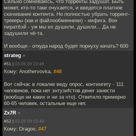
Сильно сомневаюсь, что торренты задушат. Быть
может, кто-то таки очухается, и введется платное
скачивание контента. Но полностью убрать торрент-
трекеры (как и файлообменники) - нифига. Вон
пиратбэй - уж мы их душили, душили... Да не
задушили чё-та.
И вообще - откуда народ будет порнуху качать? 600
strateg
»
#51 |
03.09.09 23:49
Кому: Anothervovka,
#48
Вот сейчас в локалке веду опрос, контингету - 111
человеков, пока нет энтузиfстов денег занести
(вообще ни каких и ни за что). Ответило примерно
60-65 человек, остальные еще нет.
Zx7R
»
#52 |
03.09.09 23:49
Кому: Dragov,
#47