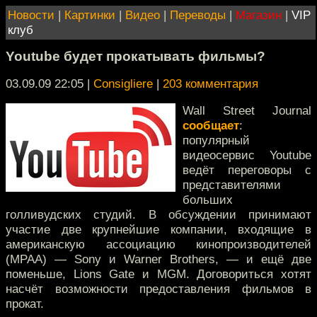
Новости
|
Картинки
|
Видео
|
Переводы
|
Магазин
|
VIP
клуб
Youtube будет прокатывать фильмы?
03.09.09 22:05
|
Consigliere
|
203 комментария
Wall Street Journal
сообщает
:
популярный
видеосервис Youtube
ведёт переговоры с
представителями
больших
голливудских студий. В обсуждении принимают
участие две крупнейшие компании, входящие в
американскую ассоциацию кинопроизводителей
(MPAA) — Sony и Warner Brothers, — и ещё две
поменьше, Lions Gate и MGM. Договориться хотят
насчёт возможности предоставления фильмов в
прокат.