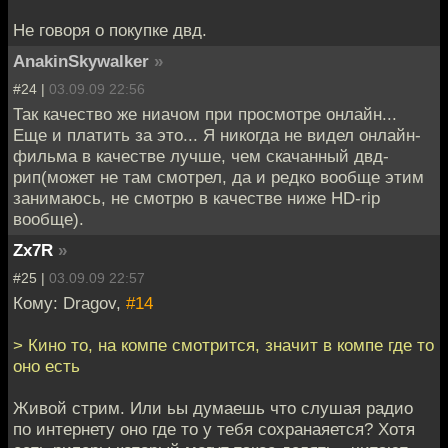
Не говоря о покупке двд.
AnakinSkywalker
»
#24 |
03.09.09 22:56
Так качество же ниачом при просмотре онлайн...
Еще и платить за это... Я никогда не видел онлайн-
фильма в качестве лучше, чем скачанный двд-
рип(может не там смотрел, да и редко вообще этим
занимаюсь, не смотрю в качестве ниже HD-rip
вообще).
Zx7R
»
#25 |
03.09.09 22:57
Кому: Dragov,
#14
> Кино то, на компе смотрится, значит в компе где то
оно есть
Живой стрим. Или ьы думаешь что слушая радио
по интернету оно где то у тебя сохранаяется? Хотя