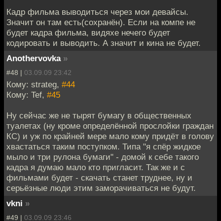
Кадр фильма выводиться через мои девайсы.
Значит он там есть(сохранён). Если на компе не
будет кадра фильма, видяхе нечего будет
кодировать и выводить. А значит и кина не будет.
Anothervovka
»
#48 |
03.09.09 23:42
Кому: strateg,
#44
Кому: Tef,
#45
Ну сейчас же не тырят бумагу в общественных
туалетах (ну кроме определённой прослойки граждан
КС) и уж по крайней мере мало кому придёт в голову
хвастаться таким поступком. Типа "я спёр жидкое
мыло и три рулона бумаги" - домой к себе такого
кадра я думаю мало кто пригласит. Так же и с
фильмами будет - скачать станет труднее, ну и
серьёзные люди этим заморачиваться не будут.
vkni
»
#49 |
03.09.09 23:46