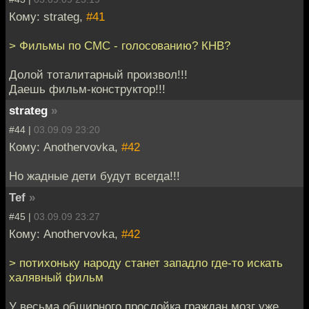
Кому: strateg,
#41
> Фильмы по СМС - голосованию? КНВ?
Долой тоталитарный произвол!!!
Даешь фильм-конструктор!!!
strateg
»
#44 |
03.09.09 23:20
Кому: Anothervovka,
#42
Но жадные дети будут всегда!!!
Tef
»
#45 |
03.09.09 23:27
Кому: Anothervovka,
#42
> потихоньку народу станет западло где-то искать
халявный фильм
У весьма обширного прослойка граждан мозг уже