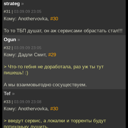
strateg
»
#31 |
03.09.09 23:05
Кому: Anothervovka,
#30
То то ТБП душат, он аж сервисами обрастать стал!!!
Ogun
»
#32 |
03.09.09 23:05
Кому: Дадли Смит,
#29
> Что-то гебня не доработала, раз уж ты тут
пишешь! :)
А мы взаимовыгодно сосуществуем.
Tef
»
#33 |
03.09.09 23:08
Кому: Anothervovka,
#30
> введут сервис, а локалки и торренты будут
потихоньку душить.