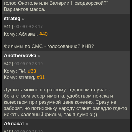
голос Онотоле или Валерии Новодворской?"
Вариантов масса.
strateg
»
#41 |
03.09.09 23:17
Кому: Аблакат,
#40
Фильмы по СМС - голосованию? КНВ?
Anothervovka
»
#42 |
03.09.09 23:19
Кому: Tef,
#33
Кому: strateg,
#31
Душить можно по-разному, в данном случае -
богатством ассортимента, удобством поиска и
качеством при разумной цене конечно. Сразу не
заборят, но потихоньку народу станет западло где-то
искать халявный фильм, так я думаю:))
Аблакат
»
#43 |
03.09.09 23:19