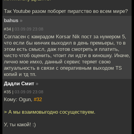
Так Youtube разом поборет пиратство во всем мире?
bahus
»
#34 |
03.09.09 23:08
Согласен с камрадом Korsar Nik пост за нумером 5,
что если бы кинчик выходил в день премьеры, то в
этом есть смысл, даж готов смотреть и платить,
чисто чтоб оценить, чтоит ли идти в киношку. Иначе,
лично мое имхо, данный сервис теряет свою
актуальность в связи с оперативным выходом TS
копий и тд тп.
Дадли Смит
»
#35 |
03.09.09 23:08
Кому: Ogun,
#32
> А мы взаимовыгодно сосуществуем.
У, ты какой! :)