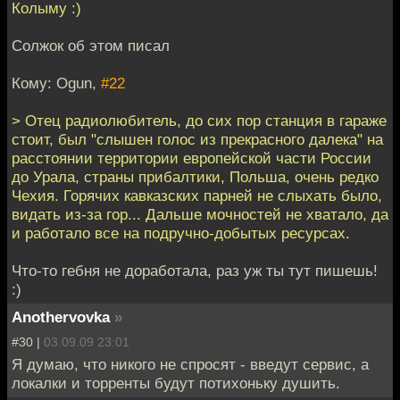
Колыму :)
Солжок об этом писал
Кому: Ogun,
#22
> Отец радиолюбитель, до сих пор станция в гараже
стоит, был "слышен голос из прекрасного далека" на
расстоянии территории европейской части России
до Урала, страны прибалтики, Польша, очень редко
Чехия. Горячих кавказских парней не слыхать было,
видать из-за гор... Дальше мочностей не хватало, да
и работало все на подручно-добытых ресурсах.
Что-то гебня не доработала, раз уж ты тут пишешь!
:)
Anothervovka
»
#30 |
03.09.09 23:01
Я думаю, что никого не спросят - введут сервис, а
локалки и торренты будут потихоньку душить.