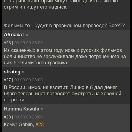
есть риперы который могут такое делять - читают
стрим и пишут его на диск.
Фильмы то - будут в правильном переводе? Все???
Аблакат
»
#26 |
03.09.09 23:00
Из скаченных в этом году новых русских фильмов
большинство не заслуживали даже потраченного на
них безлимитного трафика.
strateg
»
#27 |
03.09.09 23:00
В России, имхо, не взлетит. Лично я б дал денег,
благо теперь инет позволяет смотреть на хорошей
скорости.
Humma Kavula
»
#28 |
03.09.09 23:00
Кому: Goblin,
#23