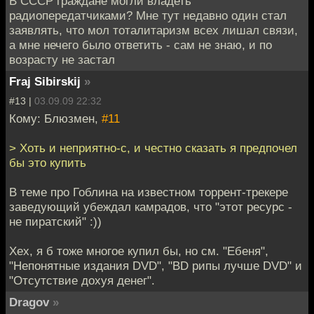
В СССР граждане могли владеть
радиопередатчиками? Мне тут недавно один стал
заявлять, что мол тоталитаризм всех лишал связи,
а мне нечего было ответить - сам не знаю, и по
возрасту не застал
Fraj Sibirskij
»
#13 |
03.09.09 22:32
Кому: Блюзмен,
#11
> Хоть и неприятно-с, и честно сказать я предпочел
бы это купить
В теме про Гоблина на известном торрент-трекере
заведующий убеждал камрадов, что "этот ресурс -
не пиратский" :))
Хех, я б тоже многое купил бы, но см. "Ебеня",
"Непонятные издания DVD", "BD рипы лучше DVD" и
"Отсутствие дохуя денег".
Dragov
»