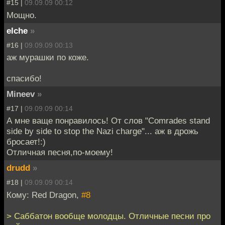
#15 |
09.09.09 00:12
Мощно.
elche
»
#16 |
09.09.09 00:13
аж мурашки по коже.
спасибо!
Mineev
»
#17 |
09.09.09 00:14
А мне ваще понравилось! От слов "Comrades stand
side by side to stop the Nazi charge"... аж в дрожь
бросает!:)
Отличная песня,по-моему!
drudd
»
#18 |
09.09.09 00:14
Кому: Red Dragon,
#8
> Саббатон вообще молодцы. Отличные песни про