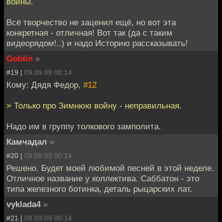
войны.
Всё творчество не заценил ещё, но вот эта
конкретная - отличная! Вот так (да с таким
видеорядом!..) и надо Историю рассказывать!
Goblin
»
#19 |
09.09.09 00:14
Кому: Дядя Федор,
#12
> Только про Зимнюю войну - неправильная.
Надо им в группу толкового замполита.
Камчадал
»
#20 |
09.09.09 00:14
Решено. Будет моей любимой песней в этой неделе.
Отличное название у коллектива. Саббатон - это
типа железного ботинка, деталь рыцарских лат.
vyklada4
»
#21 |
09.09.09 00:14