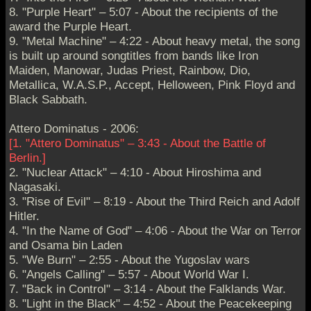
8. "Purple Heart" – 5:07 - About the recipients of the
award the Purple Heart.
9. "Metal Machine" – 4:22 - About heavy metal, the song
is built up around songtitles from bands like Iron
Maiden, Manowar, Judas Priest, Rainbow, Dio,
Metallica, W.A.S.P., Accept, Helloween, Pink Floyd and
Black Sabbath.
Attero Dominatus - 2006:
[1. "Attero Dominatus" – 3:43 - About the Battle of
Berlin.]
2. "Nuclear Attack" – 4:10 - About Hiroshima and
Nagasaki.
3. "Rise of Evil" – 8:19 - About the Third Reich and Adolf
Hitler.
4. "In the Name of God" – 4:06 - About the War on Terror
and Osama bin Laden
5. "We Burn" – 2:55 - About the Yugoslav wars
6. "Angels Calling" – 5:57 - About World War I.
7. "Back in Control" – 3:14 - About the Falklands War.
8. "Light in the Black" – 4:52 - About the Peacekeeping