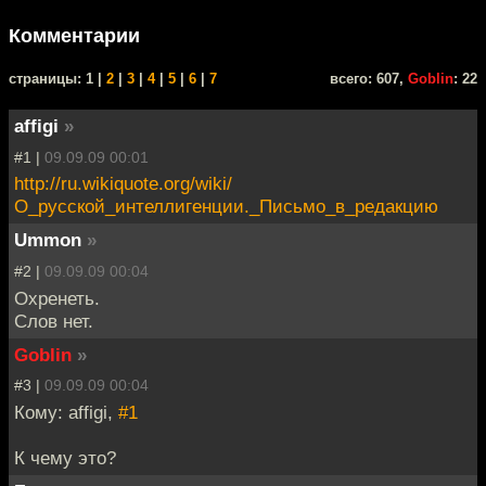
Комментарии
cтраницы: 1 |
2
|
3
|
4
|
5
|
6
|
7
всего: 607,
Goblin
: 22
affigi
»
#1 |
09.09.09 00:01
http://ru.wikiquote.org/wiki/
О_русской_интеллигенции._Письмо_в_редакцию
Ummon
»
#2 |
09.09.09 00:04
Охренеть.
Слов нет.
Goblin
»
#3 |
09.09.09 00:04
Кому: affigi,
#1
К чему это?