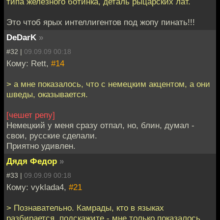
типа железного ботинка, деталь рыцарских лат.
Это чтоб ярых интеллигентов под жопу пинать!!!
DeDarK
»
#32 |
09.09.09 00:18
Кому: Rett,
#14
> а мне показалось, что с немецким акцентом, а они
шведы, оказывается.
[чешет репу]
Немецкий у меня сразу отпал, но, блин, думал -
свои, русские сделали.
Приятно удивлен.
Дядя Федор
»
#33 |
09.09.09 00:18
Кому: vyklada4,
#21
> Познавательно. Камрады, кто в языках
разбирается, подскажите - мне только показалось,