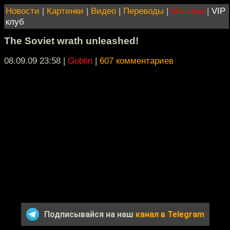
Новости
|
Картинки
|
Видео
|
Переводы
|
Магазин
|
VIP
клуб
The Soviet wrath unleashed!
08.09.09 23:58
|
Goblin
|
607 комментариев
Подписывайся на наш
канал в Telegram