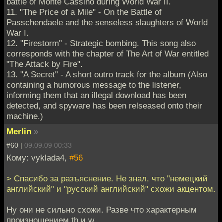
battle of Monte Cassino during World War II.
11. "The Price of a Mile" - On the Battle of
Passchendaele and the senseless slaughters of World
War I.
12. "Firestorm" - Strategic bombing. This song also
corresponds with the chapter of The Art of War entitled
"The Attack by Fire".
13. "A Secret" - A short outro track for the album (Also
containing a humorous message to the listener,
informing them that an illegal download has been
detected, and spyware has been relseased onto their
machine.)
Merlin
»
#60 |
09.09.09 00:33
Кому: vyklada4,
#56
> Спасибо за разъяснение. Не знал, что "немецкий
английский" и "русский английский" схожи акцентом.
Ну они не сильно схожи. Разве что характерным
произношением th и w.