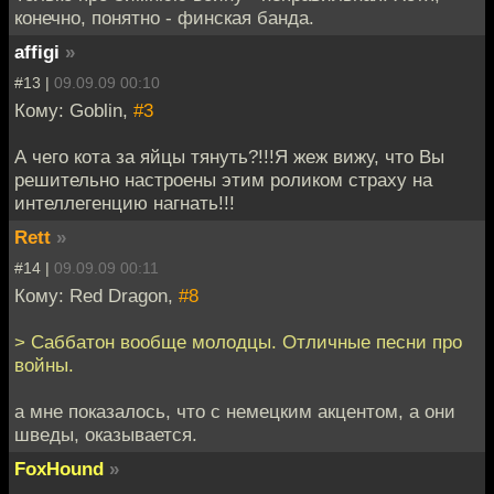
конечно, понятно - финская банда.
affigi
»
#13 |
09.09.09 00:10
Кому: Goblin,
#3
А чего кота за яйцы тянуть?!!!Я жеж вижу, что Вы
решительно настроены этим роликом страху на
интеллегенцию нагнать!!!
Rett
»
#14 |
09.09.09 00:11
Кому: Red Dragon,
#8
> Саббатон вообще молодцы. Отличные песни про
войны.
а мне показалось, что с немецким акцентом, а они
шведы, оказывается.
FoxHound
»