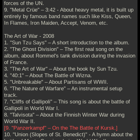
forces of the UN.
9. "Metal Crüe" – 3:42 - About heavy metal, it is built up
entirely by famous band names such like Kiss, Queen,
In Flames, Iron Maiden, Accept, Venom, etc.
The Art of War - 2008
1. "Sun Tzu Says" – A short introduction to the album.
2. "The Ghost Division" – The first real song on the
album, about Rommel's tank division during the invasion
of France.
3. "The Art of War" – About the book by Sun Tzu.
4. "40:1" – About The Battle of Wizna.
5. "Unbreakable" – About Partisans of WWII.
6. "The Nature of Warfare" – An instrumental setup
track.
7. "Cliffs of Gallipoli" – This song is about the battle of
Gallipoli in World War I.
8. "Talvisota" – About the Finnish Winter War during
World War II.
[9. "Panzerkampf" – On the The Battle of Kursk.]
10. "Union (Slopes of St. Benedict)" - A hymn about the