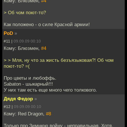
Кому: Блюзмен,
#4
> Об чом поют-то?
Как положено - о силе Красной армии!
PoD
»
#11 |
09.09.09 00:10
Кому: Блюзмен,
#4
> > Мля, ну что за жисть безъязыковая?! Об чом
поют-то? =(
Про цветы и любоффь.
Sabaton - шыкарный!!!
У них там есть еще много чего толкового.
Дядя Федор
»
#12 |
09.09.09 00:10
Кому: Red Dragon,
#8
Только про Зимнюю войну - неправильная. Хотя,