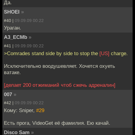
Да.
SHOEI
»
#40 |
09.09.09 00:22
Ураган.
A3_ECMb
»
#41 |
09.09.09 00:22
>Comrades stand side by side to stop the
[US]
charge.
Исключительно воодушевляет. Хочется охуеть
ватаке.
[делает 200 отжиманий чтоб сжечь адреналин]
007
»
#42 |
09.09.09 00:22
Кому: Sniper,
#29
Есть прога, VideoGet её фамилия. Ею качай.
Disco Sam
»