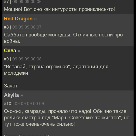
#7 |
09.09.09 00:06
Мощно! Вот оно как интуристы прониклись-то!
Red Dragon
»
#8 |
09.09.09 00:07
Саббатон вообще молодцы. Отличные песни про
войны.
Сева
»
#9 |
09.09.09 00:08
"Вставай, страна огромная", адаптация для
молодёжи
Зачот
Akylla
»
#10 |
09.09.09 00:09
О-о-о-х, камрады, проняло что надо! Обычно такие
ролики смотрю под "Марш Советских танкистов", но
тут тоже очень-очень сильно!