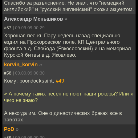
Спасибо за разъяснение. Не знал, что "немецкий
английский" и "русский английский" схожи акцентом.
Александр Меньшиков
»
#57 |
09.09.09 00:29
Хорошая песня. Пару недель назад специально
ездил на Прохоровском поле, КП Центрального
фронта в д. Свобода (Рокоссовский) и на мемориал
Курской битвы в д. Яковлево.
korvin_korvin
»
#58 |
09.09.09 00:30
Кому: boondocksaint,
#49
> А почему таких песен не поют наши рокеры? Или я
чего не знаю?
А некогда им. Оне о династических браках все в
заботах.
PoD
»
#59 |
09.09.09 00:30