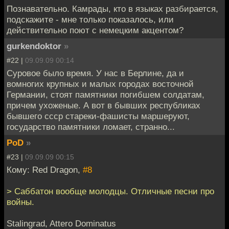
Познавательно. Камрады, кто в языках разбирается,
подскажите - мне только показалось, или
действительно поют с немецким акцентом?
gurkendoktor
»
#22 |
09.09.09 00:14
Суровое было время. У нас в Берлине, да и
вомногих крупных и малых городах восточной
Германии, стоят памятники погибшем солдатам,
причем ухоженые. А вот в бывших республиках
бывшего ссср стареки-фашисты маршеруют,
государство памятники ломает, странно...
PoD
»
#23 |
09.09.09 00:15
Кому: Red Dragon,
#8
> Саббатон вообще молодцы. Отличные песни про
войны.
Stalingrad, Attero Dominatus