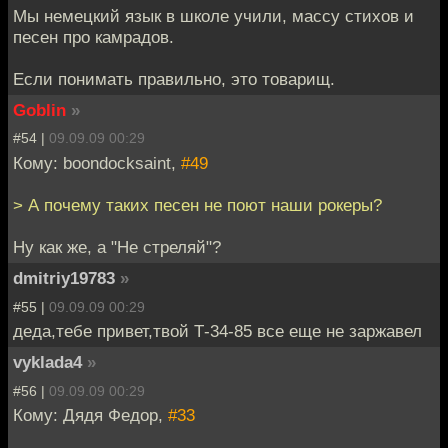
Мы немецкий язык в школе учили, массу стихов и
песен про камрадов.
Если понимать правильно, это товарищ.
Goblin
»
#54 |
09.09.09 00:29
Кому: boondocksaint,
#49
> А почему таких песен не поют наши рокеры?
Ну как же, а "Не стреляй"?
dmitriy19783
»
#55 |
09.09.09 00:29
деда,тебе привет,твой Т-34-85 все еще не заржавел
vyklada4
»
#56 |
09.09.09 00:29
Кому: Дядя Федор,
#33