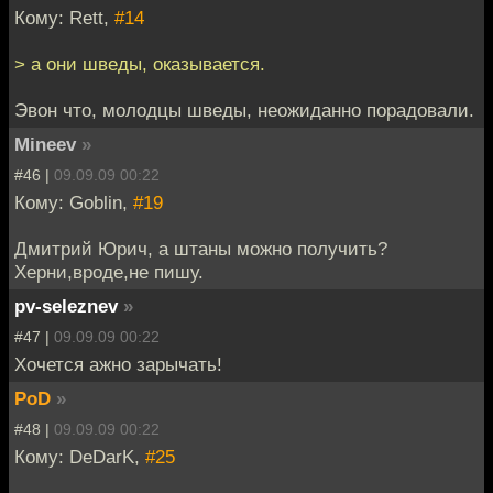
Кому: Rett,
#14
> а они шведы, оказывается.
Эвон что, молодцы шведы, неожиданно порадовали.
Mineev
»
#46 |
09.09.09 00:22
Кому: Goblin,
#19
Дмитрий Юрич, а штаны можно получить?
Херни,вроде,не пишу.
pv-seleznev
»
#47 |
09.09.09 00:22
Хочется ажно зарычать!
PoD
»
#48 |
09.09.09 00:22
Кому: DeDarK,
#25