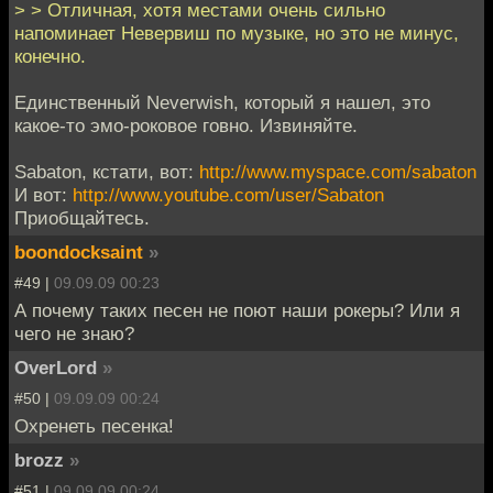
> > Отличная, хотя местами очень сильно
напоминает Невервиш по музыке, но это не минус,
конечно.
Единственный Neverwish, который я нашел, это
какое-то эмо-роковое говно. Извиняйте.
Sabaton, кстати, вот:
http://www.myspace.com/sabaton
И вот:
http://www.youtube.com/user/Sabaton
Приобщайтесь.
boondocksaint
»
#49 |
09.09.09 00:23
А почему таких песен не поют наши рокеры? Или я
чего не знаю?
OverLord
»
#50 |
09.09.09 00:24
Охренеть песенка!
brozz
»
#51 |
09.09.09 00:24