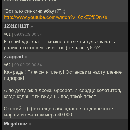
"Вот а ю синкинк эбаут?" :)
http://www.youtube.com/watch?v=6zkZ3f8DnKs
12Х18Н10Т
»
#61 |
09.09.09 00:34
Кто-нибудь знает - можно ли где-нибудь скачать
ролик в хорошем качестве (не на ютубе)?
zzappad
»
#62 |
09.09.09 00:34
Камрады! Плечом к плечу! Остановим наступление
пидоров!
А по делу аж в дрожь бросает. И сердце колотится,
когда кадры эти видишь под такой текст.
Схожий эффект еще наблюдается под военные
марши из Вархаммера 40.000.
Megafreez
»