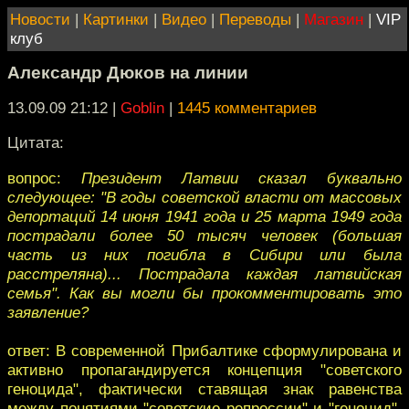
Новости
|
Картинки
|
Видео
|
Переводы
|
Магазин
|
VIP
клуб
Александр Дюков на линии
13.09.09 21:12
|
Goblin
|
1445 комментариев
Цитата:
вопрос:
Президент Латвии сказал буквально
следующее: "В годы советской власти от массовых
депортаций 14 июня 1941 года и 25 марта 1949 года
пострадали более 50 тысяч человек (большая
часть из них погибла в Сибири или была
расстреляна)... Пострадала каждая латвийская
семья". Как вы могли бы прокомментировать это
заявление?
ответ: В современной Прибалтике сформулирована и
активно пропагандируется концепция "советского
геноцида", фактически ставящая знак равенства
между понятиями "советские репрессии" и "геноцид".