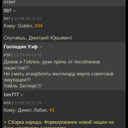
ответ
007
»
#37 |
13.09.09 21:51
Кому: Goblin,
#34
Спугнешь, Дмитрий Юрьевич!
Господин Уэф
»
#38 |
13.09.09 21:51
Дюков и Гоблин, руки прочь от пособников
нацистов!!!
Не сметь оскорблять миллиард жертв советской
оккупации!!!
Хайль Затлерс!!!
tim777
»
#39 |
13.09.09 21:54
Кому: Денис Лобко,
#1
> Сборка народа. Формирование новой нации на
базе ненависти к москалям.