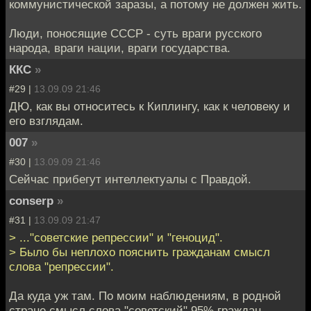
коммунистической заразы, а потому не должен жить.
Люди, поносящие СССР - суть враги русского
народа, враги нации, враги государства.
ККС
»
#29 |
13.09.09 21:46
ДЮ, как вы относитесь к Киплингу, как к человеку и
его взглядам.
007
»
#30 |
13.09.09 21:46
Сейчас прибегут интеллектуалы с Правдой.
conserp
»
#31 |
13.09.09 21:47
> ..."советские репрессии" и "геноцид".
> Было бы неплохо пояснить гражданам смысл
слова "репрессии".
Да куда уж там. По моим наблюдениям, в родной
стране смысл слова "советский" 95% граждан