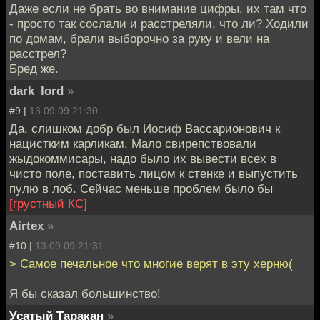
Даже если не брать во внимание цифры, их там что
- просто так сослали и расстреляли, что ли? Ходили
по домам, брали выборочно за руку и вели на
расстрел?
Бред же.
dark_lord
»
#9 |
13.09.09 21:30
Да, слишком добр был Иосиф Вассарионович к
нацистким карликам. Мало свирепствовали
жыдокоммисары, надо было их вывести всех в
чисто поле, поставить лицом к стенке и выпустить
пулю в лоб. Сейчас меньше проблем было бы
[грустный КС]
Airtex
»
#10 |
13.09.09 21:31
> Самое печальное что многие верят в эту херню(
Я бы сказал большинство!
Усатый Таракан
»