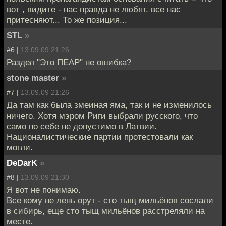
вот , видите - нас правда не любят. все нас
притесняют... То же позиция...
STL
»
#6 |
13.09.09 21:26
Раздел "Это ПЕАР" не ошибка?
stone master
»
#7 |
13.09.09 21:26
Да там как была змеиная яма, так и не изменилось
ничего. Хотя мэром Риги выбрали русского, что
само по себе не допустимо в Латвии.
Националистические партии протестовали как
могли.
DeDarK
»
#8 |
13.09.09 21:30
Я вот не понимаю.
Все кому не лень орут - сто тыщ мильёнов сослали
в сибирь, еще сто тыщ мильёнов расстреляли на
месте.