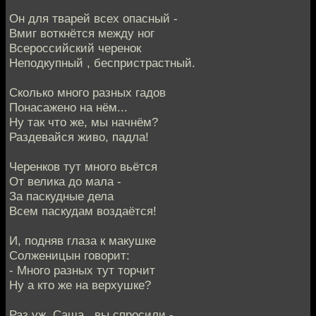
Он для тварей всех опасный -
Вмиг воткнётся между ног
Всероссийский черенок
Неподкупный , беспристрастный.
Сколько много разных гадов
Понасажено на нём...
Ну так что же, мы начнём?
Раздевайся живо, падла!
Черенков тут много вьётся
От велика до мала -
За паскудные дела
Всем паскудам воздаётся!
И, подняв глаза к макушке
Солженицын говорит:
- Много разных тут торчит
Ну а кто же на верхушке?
Раз уж, Саша , вы спросили -