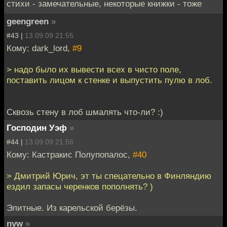
стихи - замечательные, некоторые книжки - тоже
geengreen
»
#43 |
13.09.09 21:55
Кому: dark_lord,
#9
> надо было их вывести всех в чисто поле,
поставить лицом к стенке и выпустить пулю в лоб.
Сквозь стену в лоб шмалять что-ли? :)
Господин Уэф
»
#44 |
13.09.09 21:56
Кому: Кастракис Полупопалос,
#40
> Дмитрий Юрич, эт ты спецательно в Финляндию
ездил запасы черенков пополнять? )
Элитные. Из карельской берёзы.
nyw
»