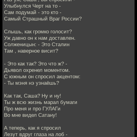
Улыбнулся Черт на то -
Сам подумай - это кто -
Самый Страшный Враг России?
Слышь, как громко голосит?
Уж давно он к нам доставлен.
Солженицын: - Это Сталин
Там , наверное висит?
- Это как так? Это что ж? -
Дьявол охренел моментом.
С южным он спросил акцентом:
- Ты мэня нэ узнаёшь?
Как так, Саша? Ну и ну!
Ты ж всю жизнь марал бумаги
Про меня и про ГУЛАГи
Во мне видел Сатану!
А теперь, как я спросил
Лезут вдруг глаза на лоб -