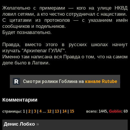
Желательно с примерами — кого на улице НКВД
ловил сетями, а кто честно сотрудничал с нацистами.
С цитатами из протоколов — с указанием имён
сообщников и подельников.
Будет познавательно.
Правда, вместо этого в русских школах начнут
изучать "Архипелаг ГУЛАГ".
Именно там написана вся Правда о том, что на самом
деле было в Латвии.
Смотри ролики Гоблина на
канале Rutube
Комментарии
cтраницы: 1 |
2
|
3
|
4
...
12
|
13
|
14
|
15
всего: 1445,
Goblin
: 69
Денис Лобко
»