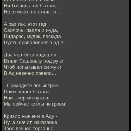
Ни Господь, ни Сатана
Не отмоют, не отчистят...
А раз так, этот гад
Сволочь, падла и иуда,
Пидарас, мудак, паскуда
Пусть проваливает в ад !!!
Два чертёнка подошли,
Взяли Сашеньку под руки
Чтоб испытывал он муки
В Ад навечно повели...
- Проходите побыстрее-
Приглашает Сатана-
Нам энергия нужна-
Мы сейчас котлы не греем!
Кризис нынче и в Аду -
Ну, а значит, наказанье
Твоё вечное терзанье