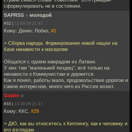
сформулировать не в состоянии.
SAPRSS
»
молодой
#32 |
13.09.09 21:47
Кому: Денис Лобко,
#1
> Сборка народа. Формирование новой нации на
базе ненависти к москалям
Общался с одним камрадом из Латвии.
У них там "маленький пиздец", всё только на
ненависти к Коммунистам и держится.
Как я понял, работы мало, продовольствие дорогое и
самое интересное, много чего из России возют.
Goblin
»
#33 |
13.09.09 21:47
Кому: ККС,
#29
> ДЮ, как вы относитесь к Киплингу, как к человеку и
его взглядам.