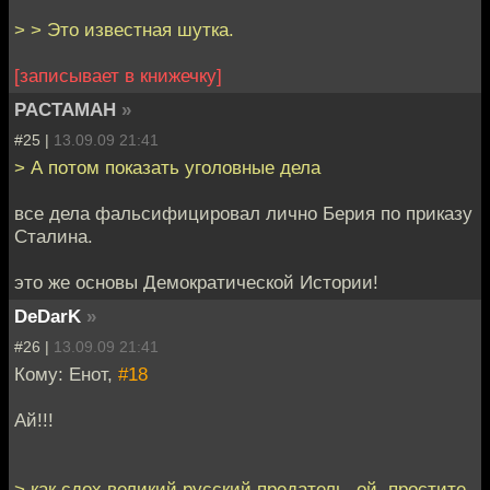
> > Это известная шутка.
[записывает в книжечку]
PACTAMAH
»
#25 |
13.09.09 21:41
> А потом показать уголовные дела
все дела фальсифицировал лично Берия по приказу
Сталина.
это же основы Демократической Истории!
DeDarK
»
#26 |
13.09.09 21:41
Кому: Енот,
#18
Ай!!!
> как сдох великий русский предатель, ой, простите,