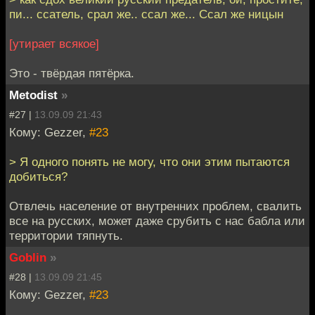
пи... ссатель, срал же.. ссал же... Ссал же ницын
[утирает всякое]
Это - твёрдая пятёрка.
Metodist
»
#27 |
13.09.09 21:43
Кому: Gezzer,
#23
> Я одного понять не могу, что они этим пытаются
добиться?
Отвлечь население от внутренних проблем, свалить
все на русских, может даже срубить с нас бабла или
территории тяпнуть.
Goblin
»
#28 |
13.09.09 21:45
Кому: Gezzer,
#23