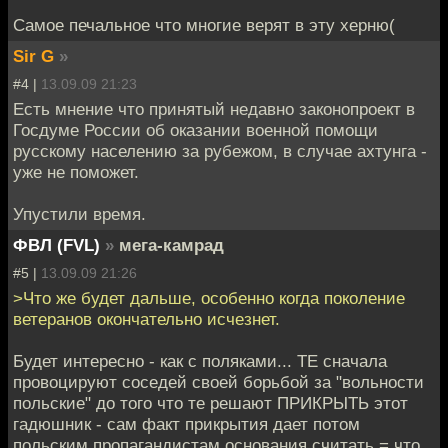
Самое печальное что многие верят в эту херню(
Sir G
»
#4 |
13.09.09 21:23
Есть мнение что принятый недавно законопроект в
Госдуме России об оказании военной помощи
русскому населению за рубежом, в случае ахтунга -
уже не поможет.
Упустили время.
ФВЛ (FVL)
»
мега-камрад
#5 |
13.09.09 21:26
>Что же будет дальше, особенно когда поколение
ветеранов окончательно исчезнет.
Будет интересно - как с поляками... ТЕ сначала
провоцируют соседей своей борьбой за "вольности
польские" до того что те решают ПРИКРЫТЬ этот
гадюшник - сам факт прикрытия дает потом
польским пропагандистам основания считать = что