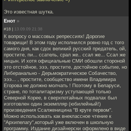
Это известная шутка.
Енот
»
#18 |
13.09.09 21:38
К вопросу о массовых репрессиях! Дорогие
товарищи! В этом году исполнился ровно год с того
самого дня, как сдох великий русский предатель, ой,
простите, пи... ссатель, срал же.. ссал же... Ссал же
ницын. И хотя официальные СМИ обошли стороной
это отстойное, эээ, простите, достойное событие, но
Либеранально - Дерьмократическое Собачество,
эээ... , простите, сообщество имени Владимира
Егорова не должно молчать ! Поэтому в Беларуси,
стране, по тоталитаризму уступающей только
Северной Корее, в сверхпотайных подвалах был
изготовлен один экземпляр (юбилейный!)
произведения Ссалженицина "В круге первом".
Можно использовать как внеклассное чтение к
"Архипелагу",который уже включен в школьную
программу. Издание дизайнерски оформлено в виде