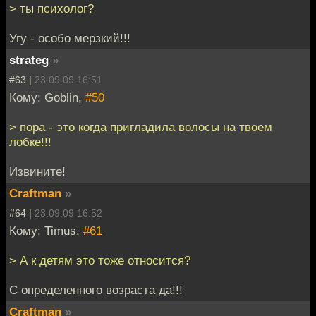
> ты психолог?
Угу - особо мерзкий!!!
strateg
»
#63 |
23.09.09 16:51
Кому: Goblin,
#50
> пора - это когда пригладила волосы на твоем
лобке!!!
Извините!
Craftman
»
#64 |
23.09.09 16:52
Кому: Timus,
#61
> А к детям это тоже относится?
С определенного возраста да!!!
Craftman
»