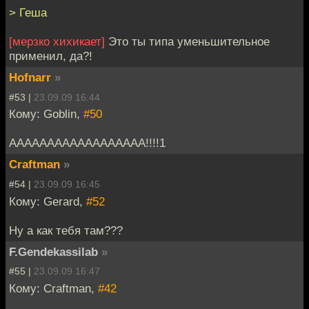
> Геша
[мерзко хихикает]
Это ты типа уменьшительное
применил, да?!
Hofnarr
»
#53 |
23.09.09 16:44
Кому: Goblin,
#50
АААААААААААААААААА!!!!1
Craftman
»
#54 |
23.09.09 16:45
Кому: Gerard,
#52
Ну а как тебя там???
F.Gendekassilab
»
#55 |
23.09.09 16:47
Кому: Craftman,
#42