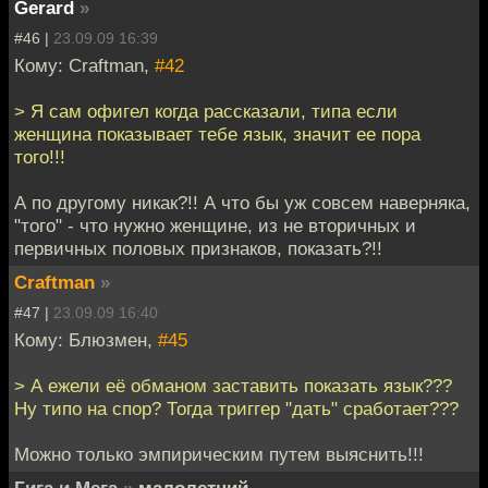
Gerard
»
#46 |
23.09.09 16:39
Кому: Craftman,
#42
> Я сам офигел когда рассказали, типа если
женщина показывает тебе язык, значит ее пора
того!!!
А по другому никак?!! А что бы уж совсем наверняка,
"того" - что нужно женщине, из не вторичных и
первичных половых признаков, показать?!!
Craftman
»
#47 |
23.09.09 16:40
Кому: Блюзмен,
#45
> А ежели её обманом заставить показать язык???
Ну типо на спор? Тогда триггер "дать" сработает???
Можно только эмпирическим путем выяснить!!!