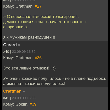
Кому: Craftman,
#27
> С психоаналитической точки зрения,
демонстрация языка означает готовность к
спариванию.
я к мужикам равнодушен!!!
Gerard
»
#40 |
23.09.09 16:32
Кому: Craftman,
#36
Это все левые отмазки!!! :)
Уж очень красиво получилось - не в плане подъебки,
а именно - красиво получилось!
Craftman
»
#41 |
23.09.09 16:35
Кому: Goblin,
#39