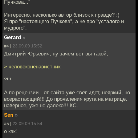
Пучкова..."
Интересно, насколько автор близок к правде? :)
Я про "настоящего Пучкова", а не про "усталого и
мудрого".
Gerard
»
#4 |
23.09.09 15:52
Дмитрий Юрьевич, ну зачем вот вы такой,
> человеконенавистник
?!!!
А по рецензии - от сайта уже свет идет, неяркий, но
возрастающий!!! До проявления круга на матрице,
наверное, уже не далеко!!! КС.
Sen
»
#5 |
23.09.09 15:54
о как!