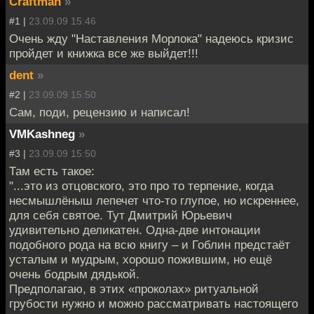
Craftman
»
#1 |
23.09.09 15:46
Очень жду "Наставления Морлока" надеюсь кризис
пройдет и книжка все же выйдет!!!
dent
»
#2 |
23.09.09 15:50
Сам, поди, рецензию и написал!
VMKashneg
»
#3 |
23.09.09 15:50
Там есть такое:
"...это из отцовского, это про то терпение, когда
несмышлёныш лепечет что-то глупое, но искреннее,
для себя святое. Тут Дмитрий Юрьевич
удивительно деликатен. Одна-две интонации
подобного рода на всю книгу – и Гоблин предстаёт
усталым и мудрым, хорошо пожившим, но ещё
очень бодрым дядькой.
Предполагаю, в этих «проколах» ритуальной
грубости нужно и можно рассматривать настоящего