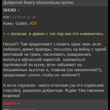
Добротно! Книгу обязательно куплю.
SHOEI
»
#38 |
23.09.09 16:30
Кому: Goblin,
#19
> > полагаю, в армии с тех пор кое-что изменилось
Нихуя!!! Там продолжают служить одни зеки, всех
избивать дикие прапоры, посылать на войну с одной
винтовкой на троих, насиловать гражданских,
колоться афганской наркотой, заниматься
групповухой на кухне, всех забывают на
безымянных высотах и, главное (но непонятное!!!),
продолжают хотеть чтобы их любили!!!
А если серьёзно - книга отличная (за что отдельное
спасибо), рецензия добротная. Ждём "Наставления
морлока".
Goblin
»
#39 |
23.09.09 16:31