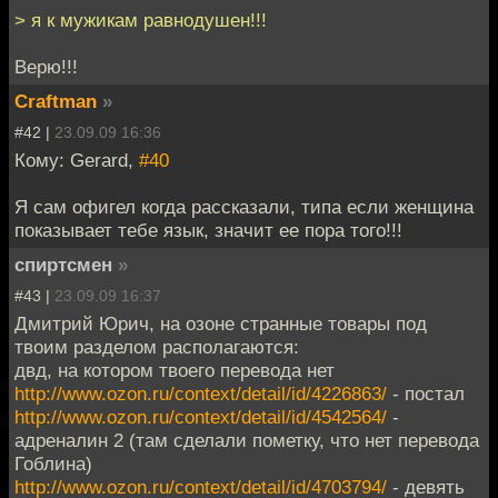
> я к мужикам равнодушен!!!
Верю!!!
Craftman
»
#42 |
23.09.09 16:36
Кому: Gerard,
#40
Я сам офигел когда рассказали, типа если женщина
показывает тебе язык, значит ее пора того!!!
спиртсмен
»
#43 |
23.09.09 16:37
Дмитрий Юрич, на озоне странные товары под
твоим разделом располагаются:
двд, на котором твоего перевода нет
http://www.ozon.ru/context/detail/id/4226863/
- постал
http://www.ozon.ru/context/detail/id/4542564/
-
адреналин 2 (там сделали пометку, что нет перевода
Гоблина)
http://www.ozon.ru/context/detail/id/4703794/
- девять