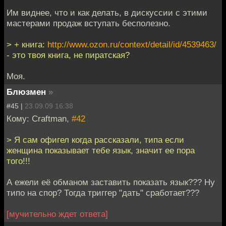
Им виднее, что и как делать, в дискуссии с этими
мастерами продаж вступать бесполезно.
> + книга:
http://www.ozon.ru/context/detail/id/4539463/
- это твоя книга, не пиратская?
Моя.
Блюзмен
»
#45 |
23.09.09 16:38
Кому: Craftman,
#42
> Я сам офигел когда рассказали, типа если
женщина показывает тебе язык, значит ее пора
того!!!
А ежели её обманом заставить показать язык??? Ну
типо на спор? Тогда триггер "дать" сработает???
[мучительно ждет ответа]