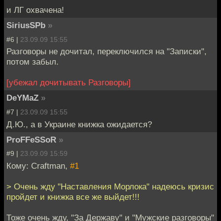
и ЛГ охвачена!
SiriusSPb
»
#6 |
23.09.09 15:55
Разговоры не дочитал, переключился на "Записки",
потом забыл.
[убежал дочитывать Разговоры]
DeYMaZ
»
#7 |
23.09.09 15:55
Д.Ю., а в Украине книжка ожидается?
ProFFeSSoR
»
#9 |
23.09.09 15:59
Кому: Craftman,
#1
> Очень жду "Наставления Морлока" надеюсь кризис
пройдет и книжка все же выйдет!!!
Тоже очень жду, "За Державу" и "Мужские разговоры"