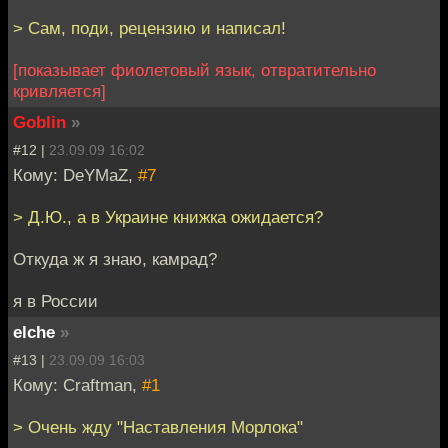
> Сам, поди, рецензию и написал!
[показывает фиолетовый язык, отвратительно
кривляется]
Goblin
»
#12 |
23.09.09 16:02
Кому: DeYMaZ,
#7
> Д.Ю., а в Украине книжка ожидается?
Откуда ж я знаю, камрад?
я в России
elche
»
#13 |
23.09.09 16:03
Кому: Craftman,
#1
> Очень жду "Наставления Морлока"