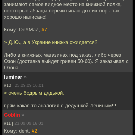
занимают самое видное место на книжной полке,
некоторые абзацы перечитываю до сих пор - так
хорошо написано!
Кому: DeYMaZ,
#7
> Д.Ю., а в Украине книжка ожидается?
Либо в книжных магазинах под заказ, либо через
Озон (доставка выйдет гривен 50-60). Я заказывал с
Озона.
luminar
»
#10 |
23.09.09 16:01
> очень бодрым дядькой.
прям какая-то аналогия с дедушкой Лениным!!!
Goblin
»
#11 |
23.09.09 16:01
Кому: dent,
#2