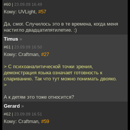
#60 |
23.09.09 16:49
Кому: UVLight,
#57
Да, смог. Случилось это в те времена, когда меня
настигло двадцатипятилетие. :)
Timus
»
#61 |
23.09.09 16:50
Кому: Craftman,
#27
> С психоаналитической точки зрения,
демонстрация языка означает готовность к
спариванию. Так что тут можно понимать двояко.
>
А к детям это тоже относится?
Gerard
»
#62 |
23.09.09 16:51
Кому: Craftman,
#59