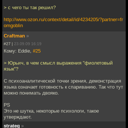
> с чего ты так решил?
http://www.ozon.ru/context/detail/id/4234205/?partner=fr
omgoblin
Craftman
»
#27 |
23.09.09 16:19
Кому: Eddie,
#25
> Юрьич, в чем смысл выражения "фиолетовый
язык"?
С психоаналитической точки зрения, демонстрация
языка означает готовность к спариванию. Так что тут
можно понимать двояко.
PS
Это не шутка, некоторые психологи, такое
утверждают.
strateg
»