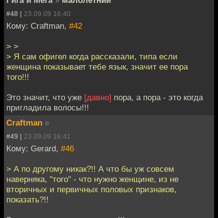
Гига и Мега
»
малолетний
#48 |
23.09.09 16:40
Кому: Craftman,
#42
> >
> Я сам офигел когда рассказали, типа если
женщина показывает тебе язык, значит ее пора
того!!!
Это значит, что уже
[давно]
пора, а пора - это когда
пригладила волосы!!!
Craftman
»
#49 |
23.09.09 16:41
Кому: Gerard,
#46
> А по другому никак?!! А что бы уж совсем
наверняка, "того" - что нужно женщине, из не
вторичных и первичных половых признаков,
показать?!!