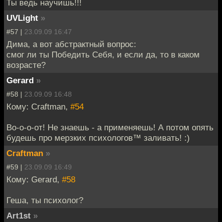
Ты ведь научишь!!!
UVLight
»
#57 |
23.09.09 16:47
Дима, а вот абстрактный вопрос:
смог ли ты Победить Себя, и если да, то в каком
возрасте?
Gerard
»
#58 |
23.09.09 16:48
Кому: Craftman,
#54
Во-о-о-от! Не знаешь - а применяешь! А потом опять
будешь про мерзких психологов™ заливать! :)
Craftman
»
#59 |
23.09.09 16:49
Кому: Gerard,
#58
Геша, ты психолог?
Art1st
»