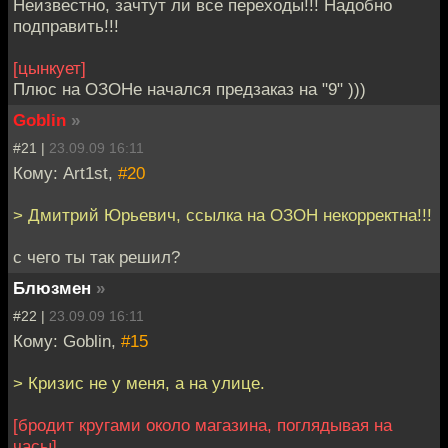
Неизвестно, зачтут ли все переходы!!! Надобно
подправить!!!
[цынкует]
Плюс на ОЗОНе начался предзаказ на "9" )))
Goblin
»
#21 |
23.09.09 16:11
Кому: Art1st,
#20
> Дмитрий Юрьевич, ссылка на ОЗОН некорректна!!!
с чего ты так решил?
Блюзмен
»
#22 |
23.09.09 16:11
Кому: Goblin,
#15
> Кризис не у меня, а на улице.
[бродит кругами около магазина, поглядывая на
часы]