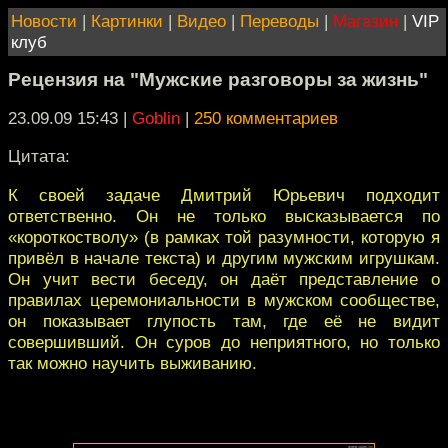
Новости
|
Картинки
|
Видео
|
Переводы
|
Магазин
|
VIP
клуб
Рецензия на "Мужские разговоры за жизнь"
23.09.09 15:43
|
Goblin
|
250 комментариев
Цитата:
К своей задаче Дмитрий Юрьевич подходит
ответственно. Он не только высказывается по
«короткостволу» (в рамках той разумности, которую я
привёл в начале текста) и другим мужским игрушкам.
Он учит вести беседу, он даёт представление о
правилах церемониальности в мужском сообществе,
он показывает глупость там, где её не видит
совершивший. Он суров до неприятного, но только
так можно научить выживанию.