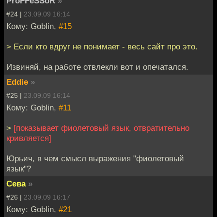
ProFFeSSoR
»
#24 |
23.09.09 16:14
Кому: Goblin,
#15
> Если кто вдруг не понимает - весь сайт про это.
Извиняй, на работе отвлекли вот и опечатался.
Eddie
»
#25 |
23.09.09 16:14
Кому: Goblin,
#11
>
[показывает фиолетовый язык, отвратительно
кривляется]
Юрьич, в чем смысл выражения "фиолетовый
язык"?
Сева
»
#26 |
23.09.09 16:17
Кому: Goblin,
#21