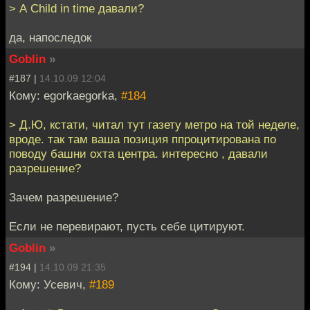
> А Child in time давали?
да, напоследок
Goblin
»
#187 |
14.10.09 12:04
Кому: egorkaegorka,
#184
> Д.Ю, кстати, читал тут газету метро на той неделе,
вроде. так там ваша позиция ппроцитирована по
поводу башни охта центра. интересно , давали
разрешение?
Зачем разрешение?
Если не перевирают, пусть себе цитируют.
Goblin
»
#194 |
14.10.09 21:35
Кому: Усевич,
#189