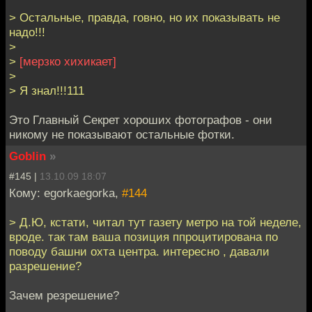
> Остальные, правда, говно, но их показывать не
надо!!!
>
>
[мерзко хихикает]
>
> Я знал!!!111
Это Главный Секрет хороших фотографов - они
никому не показывают остальные фотки.
Goblin
»
#145 |
13.10.09 18:07
Кому: egorkaegorka,
#144
> Д.Ю, кстати, читал тут газету метро на той неделе,
вроде. так там ваша позиция ппроцитирована по
поводу башни охта центра. интересно , давали
разрешение?
Зачем резрешение?