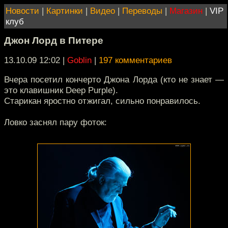
Новости
|
Картинки
|
Видео
|
Переводы
|
Магазин
|
VIP
клуб
Джон Лорд в Питере
13.10.09 12:02
|
Goblin
|
197 комментариев
Вчера посетил кончерто Джона Лорда (кто не знает —
это клавишник Deep Purple).
Старикан яростно отжигал, сильно понравилось.
Ловко заснял пару фоток: