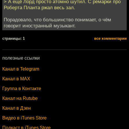
> А ещё Лорд просто атомно шутил. С ремарки про
Роберта Планта ржал весь зал.
Порадовало, что большинство понимает, о чём
говорит иностранный музыкант.
cтраницы: 1
все комментарии
полезные ссылки
Канал в Telegram
Канал в MAX
Группа в Контакте
Канал на Rutube
Канал в Дзен
Видео в iTunes Store
Подкаст в iTunes Store