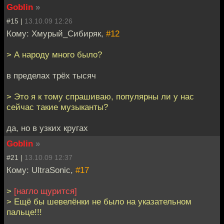
Goblin
»
#15 |
13.10.09 12:26
Кому: Хмурый_Сибиряк,
#12
> А народу много было?
в пределах трёх тысяч
> Это я к тому спрашиваю, популярны ли у нас
сейчас такие музыканты?
да, но в узких кругах
Goblin
»
#21 |
13.10.09 12:37
Кому: UltraSonic,
#17
>
[нагло щурится]
> Ещё бы шевелёнки не было на указательном
пальце!!!