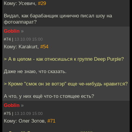
Кому: Усевич,
#29
Видал, как барабанщик цинично писал шоу на
фотоаппарат?
Goblin
»
#74 |
13.10.09 15:00
Кому: Karakurt,
#54
> А в целом - как относишься к группе Deep Purple?
Даже не знаю, что сказать.
> Кроме "смок он зе вотэр" еще че-нибудь нравится?
А что, у них ещё что-то стоящее есть?
Goblin
»
#75 |
13.10.09 15:00
Кому: Олег Зотов,
#71