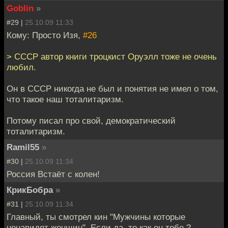
Goblin
»
#29 |
25.10.09 11:33
Кому: Просто Изя,
#26
> СССР автор книги троцкист Оруэлл тоже не очень
любил.
Он в СССР никогда не был и понятия не имел о том,
что такое наш тоталитаризм.
Потому писал про свой, демократический
тоталитаризм.
Ramil55
»
#30 |
25.10.09 11:34
Россия Встаёт с колен!
КрикБобра
»
#31 |
25.10.09 11:34
Главный, ты смотрел кин "Мужчины которые
ненавидят женщин". Если да, то как он тебе ?