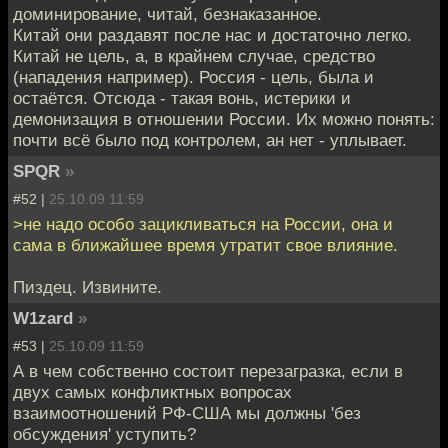
доминирование, читай, безнаказанное.
Китай они раздавят после нас и достаточно легко.
Китай не цель, а, в крайнем случае, средство
(нападения например). Россия - цель, была и
остаётся. Отсюда - такая вонь, истерики и
демонизация в отношении России. Их можно понять:
почти всё было под контролем, ан нет - уплывает.
SPQR
»
#52 |
25.10.09 11:59
>не надо особо зацикливаться на России, она и
сама в ближайшее время утратит свое влияние.
Пиздец. Извините.
W1zard
»
#53 |
25.10.09 11:59
А в чем собственно состоит перезагразка, если в
двух самых конфликтных вопросах
взаимоотношений РФ-США мы должны 'без
обсуждения' уступить?