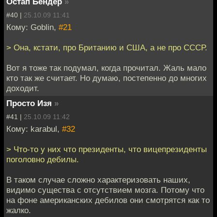
Остап Бендер
»
#40 |
25.10.09 11:41
Кому: Goblin,
#21
> Она, кстати, про Британию и США, а не про СССР.
Вот я тоже так подумал, когда прочитал. Жаль мало
кто так же считает. Но думаю, постепенно до многих
доходит.
Просто Изя
»
#41 |
25.10.09 11:42
Кому: karabul,
#32
> Что-то у них что президенты, что вицепрезиденты
поголовно дебилы.
В таком случае сложно характеризовать наших,
видимо существа с отсутствием мозга. Потому что
на фоне американских дебилов они смотрятся как то
жалко.