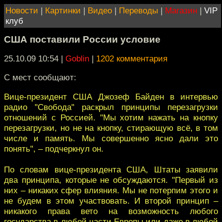
Новости
|
Картинки
|
Видео
|
Переводы
|
Магазин
|
VIP
клуб
США поставили России условие
25.10.09 10:54
|
Goblin
|
1202 комментария
С мест сообщают:
Вице-президент США Джозеф Байден в интервью
радио "Свобода" раскрыл принципы перезагрузки
отношений с Россией. "Мы хотим нажать на кнопку
перезагрузки, но не на кнопку, стирающую всё, в том
числе и память. Мы совершенно ясно дали это
понять", – подчеркнул он.
По словам вице-президента США, Штаты заявили
два принципа, которые не обсуждаются. "Первый из
них – никаких сфер влияния. Мы не потерпим этого и
не будем в этом участвовать. И второй принцип –
никакого права вето на возможность любого
государства в любой части Европы или даже в любой