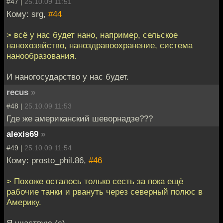
#47 |
25.10.09 11:51
Кому: srg,
#44
> всё у нас будет нано, например, сельское
нанохозяйство, наноздравоохранение, система
нанообразования.
И наногосударство у нас будет.
recus
»
#48 |
25.10.09 11:53
Где же американский шеворнадзе???
alexis69
»
#49 |
25.10.09 11:54
Кому: prosto_phil.86,
#46
> Похоже осталось только сесть за пока ещё
рабочие танки и рвануть через северный полюс в
Америку.