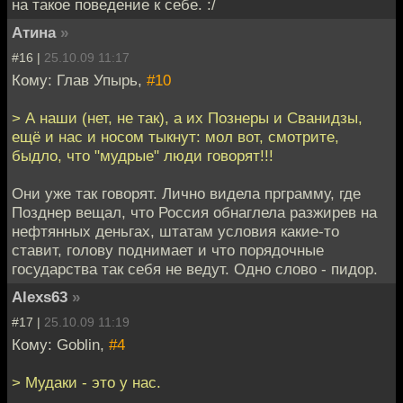
на такое поведение к себе. :/
Атина
»
#16 |
25.10.09 11:17
Кому: Глав Упырь,
#10
> А наши (нет, не так), а их Познеры и Сванидзы,
ещё и нас и носом тыкнут: мол вот, смотрите,
быдло, что "мудрые" люди говорят!!!
Они уже так говорят. Лично видела прграмму, где
Позднер вещал, что Россия обнаглела разжирев на
нефтянных деньгах, штатам условия какие-то
ставит, голову поднимает и что порядочные
государства так себя не ведут. Одно слово - пидор.
Alexs63
»
#17 |
25.10.09 11:19
Кому: Goblin,
#4
> Мудаки - это у нас.