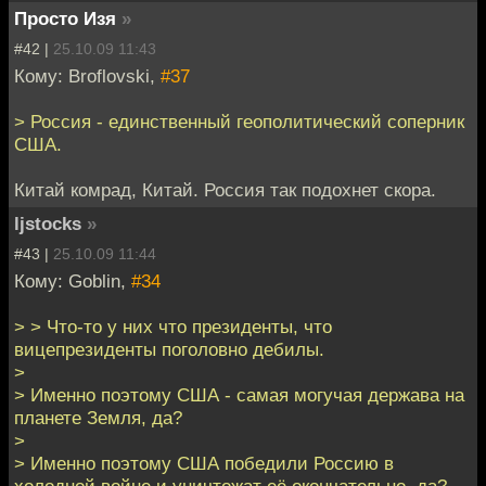
Просто Изя
»
#42 |
25.10.09 11:43
Кому: Broflovski,
#37
> Россия - единственный геополитический соперник
США.
Китай комрад, Китай. Россия так подохнет скора.
ljstocks
»
#43 |
25.10.09 11:44
Кому: Goblin,
#34
> > Что-то у них что президенты, что
вицепрезиденты поголовно дебилы.
>
> Именно поэтому США - самая могучая держава на
планете Земля, да?
>
> Именно поэтому США победили Россию в
холодной войне и уничтожат её окончательно, да?