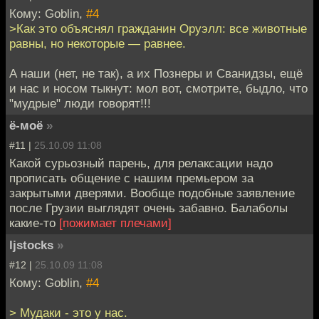
Кому: Goblin,
#4
>Как это объяснял гражданин Оруэлл: все животные
равны, но некоторые — равнее.
А наши (нет, не так), а их Познеры и Сванидзы, ещё
и нас и носом тыкнут: мол вот, смотрите, быдло, что
"мудрые" люди говорят!!!
ё-моё
»
#11 |
25.10.09 11:08
Какой сурьозный парень, для релаксации надо
прописать общение с нашим премьером за
закрытыми дверями. Вообще подобные заявление
после Грузии выглядят очень забавно. Балаболы
какие-то
[пожимает плечами]
ljstocks
»
#12 |
25.10.09 11:08
Кому: Goblin,
#4
> Мудаки - это у нас.