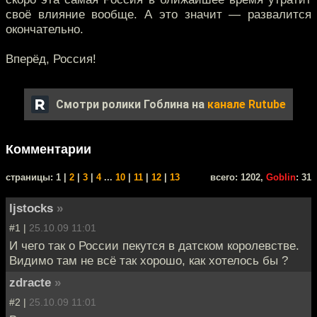
своё влияние вообще. А это значит — развалится
окончательно.
Вперёд, Россия!
Смотри ролики Гоблина на
канале Rutube
Комментарии
cтраницы: 1 |
2
|
3
|
4
...
10
|
11
|
12
|
13
всего: 1202,
Goblin
: 31
ljstocks
»
#1 |
25.10.09 11:01
И чего так о России пекутся в датском королевстве.
Видимо там не всё так хорошо, как хотелось бы ?
zdracte
»
#2 |
25.10.09 11:01