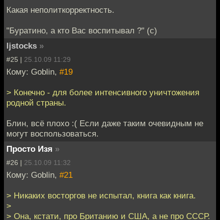
Какая неполиткорректность.
"Буратино, а кто Вас воспитывал ?" (с)
ljstocks
»
#25 |
25.10.09 11:29
Кому: Goblin,
#19
> Конечно - для более интенсивного уничтожения
родной страны.
Блин, всё плохо :( Если даже таким очевидным не
могут воспользоваться.
Просто Изя
»
#26 |
25.10.09 11:32
Кому: Goblin,
#21
> Никаких восторгов не испытал, книга как книга.
>
> Она, кстати, про Британию и США, а не про СССР.