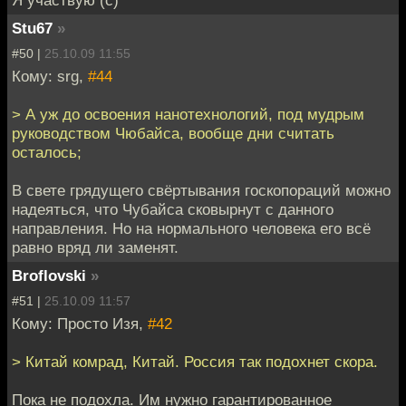
Я участвую (с)
Stu67
»
#50 |
25.10.09 11:55
Кому: srg,
#44
> А уж до освоения нанотехнологий, под мудрым
руководством Чюбайса, вообще дни считать
осталось;
В свете грядущего свёртывания госкопораций можно
надеяться, что Чубайса сковырнут с данного
направления. Но на нормального человека его всё
равно вряд ли заменят.
Broflovski
»
#51 |
25.10.09 11:57
Кому: Просто Изя,
#42
> Китай комрад, Китай. Россия так подохнет скора.
Пока не подохла. Им нужно гарантированное