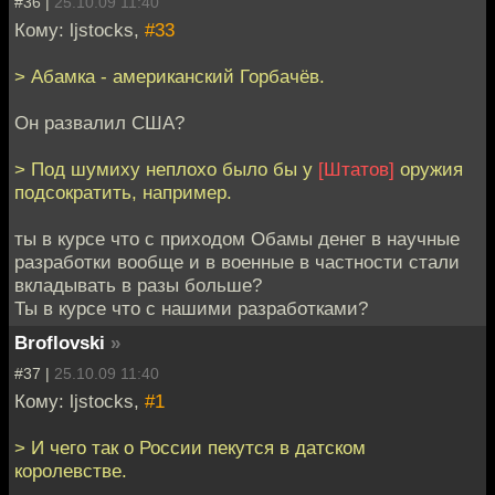
#36 |
25.10.09 11:40
Кому: ljstocks,
#33
> Абамка - американский Горбачёв.
Он развалил США?
> Под шумиху неплохо было бы у
[Штатов]
оружия
подсократить, например.
ты в курсе что с приходом Обамы денег в научные
разработки вообще и в военные в частности стали
вкладывать в разы больше?
Ты в курсе что с нашими разработками?
Broflovski
»
#37 |
25.10.09 11:40
Кому: ljstocks,
#1
> И чего так о России пекутся в датском
королевстве.