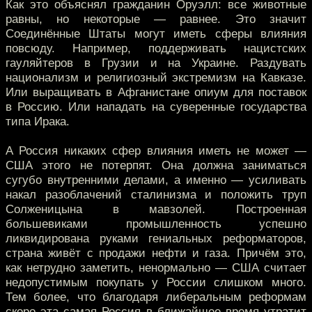
Как это объяснял гражданин Оруэлл: все животные
равны, но некоторые — равнее. Это значит
Соединённые Штаты могут иметь сферы влияния
повсюду. Например, поддерживать нацистских
гауляйтеров в Грузии и на Украине. Раздувать
национализм и религиозный экстремизм на Кавказе.
Или выращивать в Афганистане опиум для поставок
в Россию. Или нападать на суверенные государства
типа Ирака.
А Россия никаких сфер влияния иметь не может —
США этого не потерпят. Она должна заниматься
сугубо внутренними делами, а именно — усиливать
накал разоблачений сталинизма и положить труп
Солженицына в мавзолей. Построенная
большевиками промышленность успешно
ликвидирована руками гениальных реформаторов,
страна живёт с продажи нефти и газа. Причём это,
как нетрудно заметить, ненормально — США считает
недопустимым покупать у России слишком много.
Тем более, что благодаря либеральным реформам
скоро эта самая Россия в ближайшее время утратит