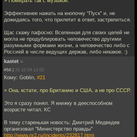
> Помирать так с музыкой.
Эффективнее нажать на кнопочку "Пуск" и, не
дожидаясь того, что прилетит в ответ, застрелиться.
Щас скажу пафосно: Вселенная для своих целей не
могла не продублировать человечество другими
разумными формами жизни, а человечество либо с
Россией в числе ведущих держав, либо никакое. :)
kastet
»
#56 |
25.10.09 12:02
Кому: Goblin,
#21
> Она, кстати, про Британию и США, а не про СССР.
Это я сразу понял. Я книжку в дееспособном
возрасте читал. КС
В тему старенькая новость: Дмитрий Медведев
организовал "Министерство правды"
http://www.nr2.ru/incidents/232817.html