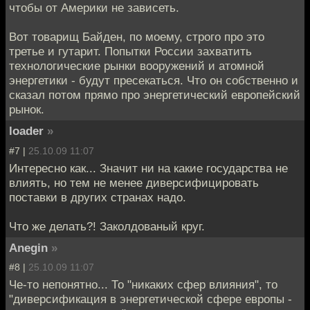
чтобы от Америки не зависеть.
Вот товарищ Байден, по моему, строго про это
третье и гутарит. Попытки России захватить
технологические рынки вооружений и атомной
энергетики - будут пресекаться. Что он собственно и
сказал потом прямо про энергетический европейский
рынок.
loader
»
#7 |
25.10.09 11:07
Интересно как... Значит ни на какие государства не
влиять, но тем не менее диверсифицировать
поставки в других странах надо.
Что же делать?! Заколдованый круг.
Anegin
»
#8 |
25.10.09 11:07
Че-то непонятно... То "никаких сфер влияния", то
"диверсификация в энергетической сфере европы -