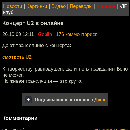
Новости
|
Картинки
|
Видео
|
Переводы
|
Магазин
|
VIP
клуб
Концерт U2 в онлайне
26.10.09 12:11
|
Goblin
|
176 комментариев
Дают трансляцию с концерта:
смотреть U2
К творчеству равнодушен, да и петь гражданин Боно
не может.
Но живая трансляция — это круто.
Подписывайся на канал в
Дзен
Комментарии
cтраницы: 1
все комментарии