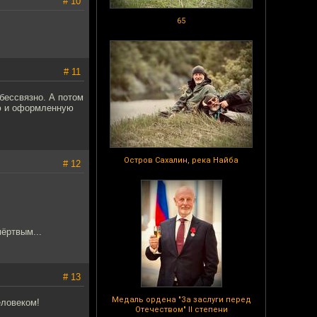
# 10
65
# 11
бессвязно. А потом
кую и оформленную
Остров Сахалин, река Найба
# 12
мёртвым...
# 13
Медаль ордена "За заслуги перед
еловеком!
Отечеством" II степени