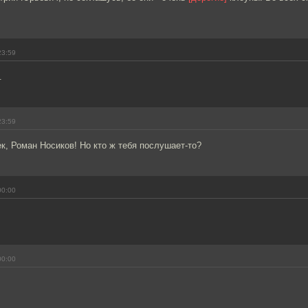
23:59
.
23:59
к, Роман Носиков! Но кто ж тебя послушает-то?
00:00
00:00