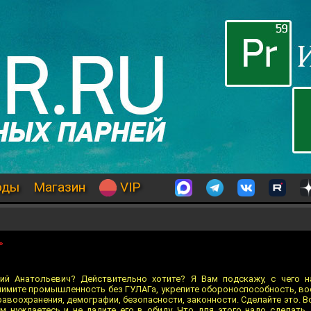
оды
Магазин
VIP
»
рий Анатольевич? Действительно хотите? Я Вам подскажу, с чего н
нимите промышленность без ГУЛАГа, укрепите обороноспособность, вос
авоохранения, демографии, безопасности, законности. Сделайте это. 
м нуждаетесь и не дадите его в обиду. Что для этого надо сделать,