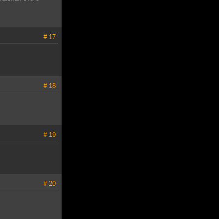
# 17
# 18
# 19
# 20