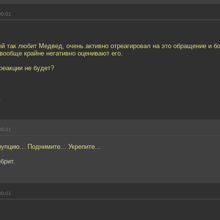
00:01
ый так любит Медвед, очень активно отреагировал на это обращение и 
вообще крайне негативно оценивают его.
реакции не будет?
.
00:01
упцию... Поднимите... Укрепите...
брит.
00:01