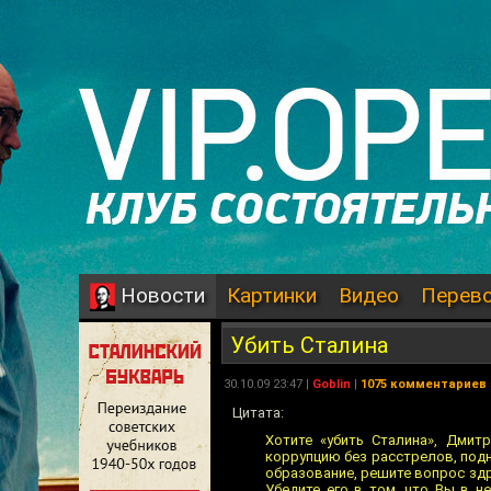
Картинки
Видео
Перев
Новости
Убить Сталина
30.10.09 23:47 |
Goblin
|
1075 комментариев
Цитата:
Хотите «убить Сталина», Дмит
коррупцию без расстрелов, под
образование, решите вопрос здр
Убедите его в том, что Вы в не