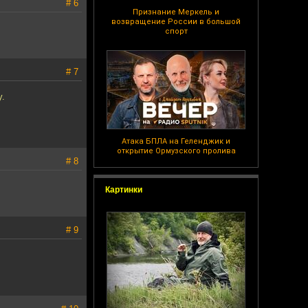
# 6
Признание Меркель и
возвращение России в большой
спорт
# 7
у.
Атака БПЛА на Геленджик и
открытие Ормузского пролива
# 8
Картинки
# 9