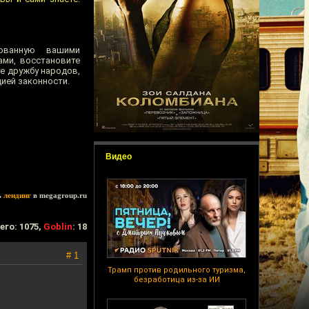
рованную вашими
ми, восстановите
е дружбу народов,
ией законности.
Видео
ь
лендинг
в megagroup.ru
его: 1075,
Goblin
: 18
# 1
Трамп против родильного туризма,
безработица из-за ИИ