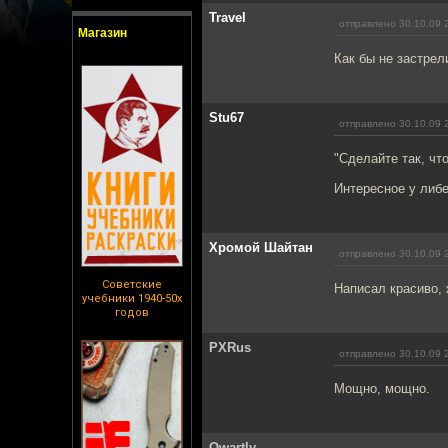
Travel
отправлено 30.10.09 
Магазин
Как бы не застрел
Stu67
отправлено 30.10.09 
"Сделайте так, что
Интересное у либ
Хромой Шайтан
отправлено 30.10.09 
Советские
Написал красиво, 
учебники 1940-50х
годов
PXRus
отправлено 30.10.09 
Мощно, мощно.
Qwartly