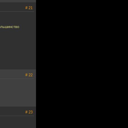
# 21
большинство
# 22
# 23