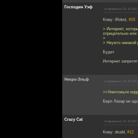
Господин Уэф
отправлено 31.10.09 
Кому: iRobot,
#15
> Интернет, котор
отрицательно или 
>
> Неужто никакой 
Будет.
Интернет запретят
Некро-Эльф
отправлено 31.10.09 
>>Уничтожьте корр
Берл Лазар не одо
Crazy Cat
отправлено 31.10.09 
Кому: drudd,
#12