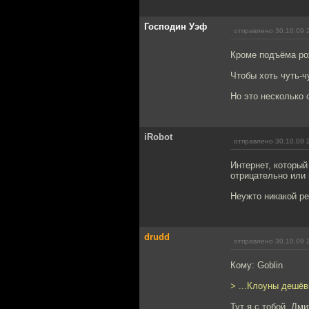
Господин Уэф
отправлено 30.10.09 
Кроме подъёма ро
Чтобы хоть чуть-ч
Но это несколько 
iRobot
отправлено 30.10.09 
Интернет, который
отрицательно или 
Неужто никакой ре
drudd
отправлено 30.10.09 
Кому: Goblin
> ...Клоуны дешёв
Тут я с тобой, Дм