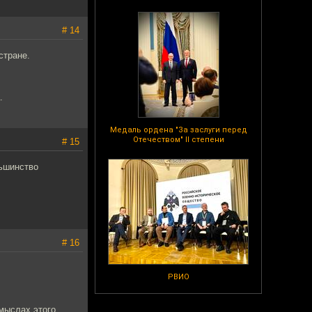
# 14
стране.
.
Медаль ордена "За заслуги перед
Отечеством" II степени
# 15
льшинство
# 16
РВИО
мыслах этого