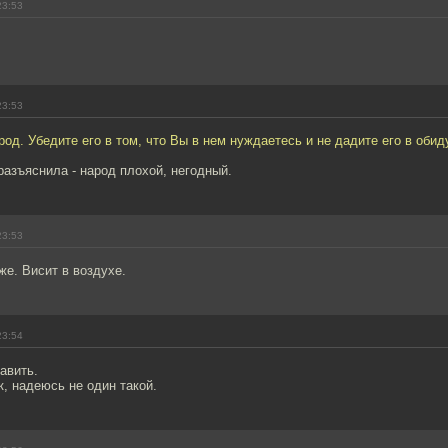
23:53
23:53
од. Убедите его в том, что Вы в нем нуждаетесь и не дадите его в обид
азъяснила - народ плохой, негодный.
23:53
же. Висит в воздухе.
23:54
авить.
, надеюсь не один такой.