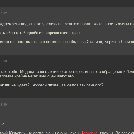
23:57
ждаемости надо также увеличить среднюю продолжительность жизни в 
уть обогнать беднейшие африканские страны.
сложнее, чем валить все сегодняшние беды на Сталина, Берию и Ленина
23:58
 так любит Медвед, очень активно отреагировал на это обращение и бо
вообще крайне негативно оценивают его.
акции не будет? Неужели пиздец забрался так глыбоко?
23:59
ые.
итрий Юрьевич, не соглашусь, бо они - очень
[дорогие]
клоуны. Во всех с