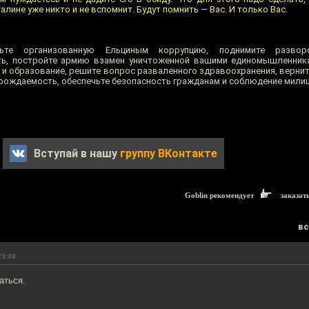
алине уже никто и не вспомнит. Будут помнить — Вас. И только Вас.
жьте организованную Ельциным коррупцию, поднимите разво
ь, постройте армию взамен уничтоженной вашими единомышленника
и образование, решите вопрос разваленного здравоохранения, вернит
рождаемость, обеспечьте безопасность гражданам и соблюдение милиц
Вступай в нашу
группу ВКонтакте
Goblin рекомендует
заказат
вс
23:49
аться.