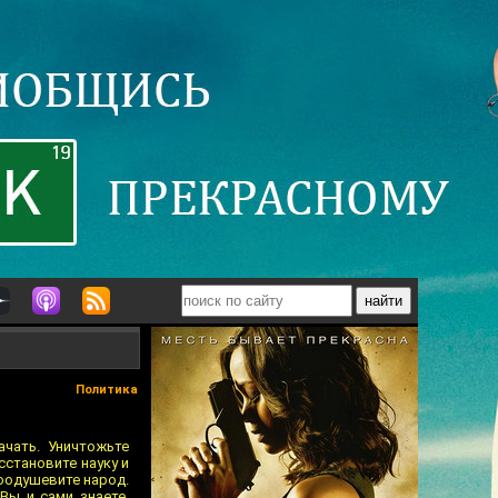
Политика
ачать. Уничтожьте
становите науку и
Воодушевите народ.
 Вы и сами знаете.