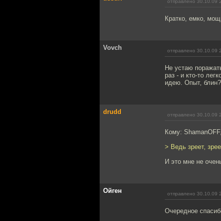
отправлено 30.10.09 
Кратко, емко, мощ
Vovch
отправлено 30.10.09 
Не устаю поражать
раз - и кто-то ле
идею. Опыт, блин?
drudd
отправлено 30.10.09 
Кому: ShamanOFF
> Ведь зреет, зрее
И это мне не очен
Ойген
отправлено 30.10.09 
Очередное спасиб