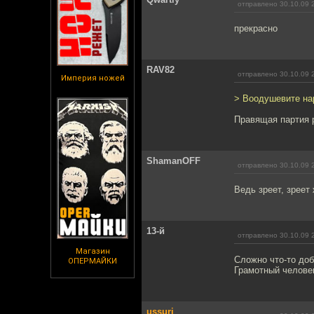
отправлено 30.10.09 
прекрасно
RAV82
отправлено 30.10.09 
Империя ножей
> Воодушевите нар
Правящая партия р
ShamanOFF
отправлено 30.10.09 
Ведь зреет, зреет 
13-й
отправлено 30.10.09 
Магазин
Сложно что-то доб
ОПЕРМАЙКИ
Грамотный человек
ussuri