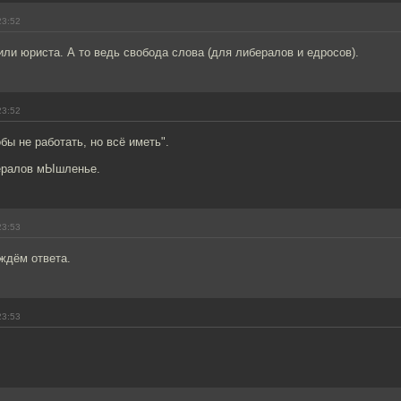
23:52
или юриста. А то ведь свобода слова (для либералов и едросов).
23:52
бы не работать, но всё иметь".
ералов мЫшленье.
23:53
ждём ответа.
23:53