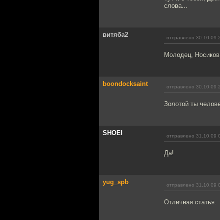
слова...
витяба2
отправлено 30.10.09 
Молодец, Носиков
boondocksaint
отправлено 30.10.09 
Золотой ты челове
SHOEI
отправлено 31.10.09 
Да!
yug_spb
отправлено 31.10.09 
Отличная статья.