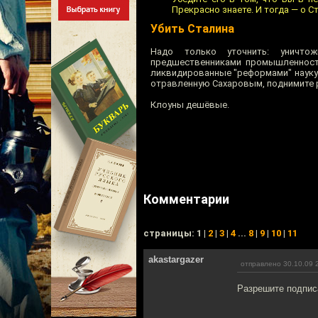
Прекрасно знаете. И тогда — о Ст
Убить Сталина
Надо только уточнить: уничто
предшественниками промышленност
ликвидированные "реформами" науку 
отравленную Сахаровым, поднимите 
Клоуны дешёвые.
Комментарии
cтраницы: 1 |
2
|
3
|
4
...
8
|
9
|
10
|
11
akastargazer
отправлено 30.10.09 
Разрешите подпис