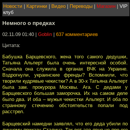
Новости
|
Картинки
|
Видео
|
Переводы
|
Магазин
|
VIP
клуб
Немного о предках
02.11.09 01:40
|
Goblin
|
637 комментариев
Цитата:
Бабушка Барщевского, жена того самого дедушки,
Татьяна Альперт была очень интересной особой.
Сначала она служила в органах ВЧК на Украине.
Вздрогнули, украинские френды? Вспомнили, что
творили кудрявые чекистки? А в 30-х Татьяна Альперт
была зам. прокурора Москвы. Ага. С дедами у
Барщевского большая заморочка. Их на самом деле
было два. И оба – мужья чекистки Альперт. И оба по
странному стечению обстоятельств попали под
расстрел.
Барщевский намедни заявлял, что его деда убили по
личному приказу Сталина. Так вот это явно не про его