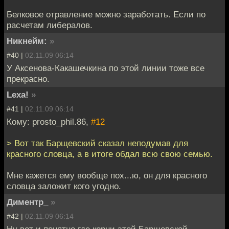
Белковое отравление можно заработать. Если по
расчетам либералов.
Никнейм:
»
#40 |
02.11.09 06:14
У Аксенова-Какашечкина по этой линии тоже все
прекрасно.
Lexa!
»
#41 |
02.11.09 06:14
Кому: prosto_phil.86,
#12
> Вот так Барщевский сказал неподумав для
красного словца, а в итоге обдал всю свою семью.
Мне кажется ему вообще пох...ю, он для красного
словца заложит кого угодно.
Диментр_
»
#42 |
02.11.09 06:14
Ну вот и понятно где корни этой Барщевской