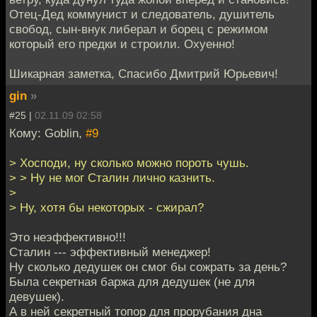
Отец-Дед коммунист и следователь, душитель
свобод, сын-внук либерал и борец с режимом
который его предки и строили. Охуенно!
Шикарная заметка, Спасибо Дмитрий Юрьевич!
gin
»
#25 |
02.11.09 02:58
Кому: Goblin,
#9
> Хосподи, ну сколько можно пороть чушь.
> > Ну не мог Сталин лично казнить.
>
> Ну, хотя бы некоторых - сжирал?
Это неэффективно!!!
Сталин --- эффективный менеджер!
Ну сколько дедушек он смог бы сожрать за день?
Была секретная баржа для дедушек (не для
девушек).
А в ней секретный топор для прорубания дна