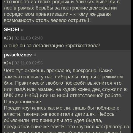
что кого-то из твоих родных и близких вывезли в
лес в рамках борьбы за построение демократии
посредством приватизации - к тому же давая
возможность столь весело острить!!!
SHOEI
»
#23 |
02.11.09 02:40
А ещё он за легализацию короткоствола!
pv-seleznev
»
#24 |
02.11.09 02:55
Чего тут скажешь прекрасно, прекрасно. Какие
замечательные у нас либералы, борцы с режимом
бля. Практически любого поскреби выяснится что
или папА или маман, на худой конец дед служили в
ВЧК или НКВД или на иной ответственной работе.
Предположение:
Предки крутились как могли, лишь бы поближе к
власти, такими же воспитали детишек. Небось
обьяснили что принципы это удел быдла,
предназначение же елитЫ это крутися как флюгер на
ветру, куда дунул туда жопой вперед и становись!