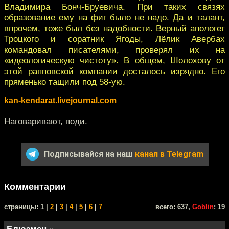
Владимира Бонч-Бруевича. При таких связях
образование ему на фиг было не надо. Да и талант,
впрочем, тоже был без надобности. Верный апологет
Троцкого и соратник Ягоды, Лёлик Авербах
командовал писателями, проверял их на
«идеологическую чистоту». В общем, Шолохову от
этой рапповской компании досталось изрядно. Его
пряменько тащили под 58-ую.
kan-kendarat.livejournal.com
Наговаривают, поди.
Подписывайся на наш
канал в Telegram
Комментарии
cтраницы: 1 |
2
|
3
|
4
|
5
|
6
|
7
всего: 637,
Goblin
: 19