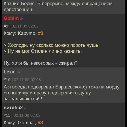
Казнил Берия. В перерыве, между совращением
дэвственниц.
Goblin
»
#9 |
02.11.09 02:02
Кому: Kapymo,
#8
> Хосподи, ну сколько можно пороть чушь.
> Ну не мог Сталин лично казнить.
Ну, хотя бы некоторых - сжирал?
Lexa!
»
#10 |
02.11.09 02:03
А я всегда подозревал Барщевского:) тока на морду
егопогляжу и сразу подозрения в душу
закрадываются!!!
витяба2
»
#11 |
02.11.09 02:03
Кому: Grimuar,
#3