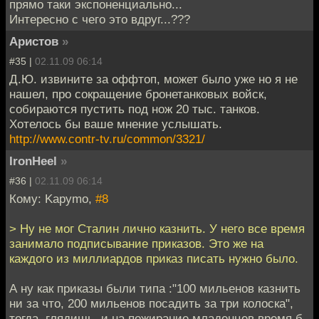
прямо таки экспоненциально...
Интересно с чего это вдруг...???
Аристов
»
#35 |
02.11.09 06:14
Д.Ю. извините за оффтоп, может было уже но я не
нашел, про сокращение бронетанковых войск,
собираются пустить под нож 20 тыс. танков.
Хотелось бы ваше мнение услышать.
http://www.contr-tv.ru/common/3321/
IronHeel
»
#36 |
02.11.09 06:14
Кому: Kapymo,
#8
> Ну не мог Сталин лично казнить. У него все время
занимало подписывание приказов. Это же на
каждого из миллиардов приказ писать нужно было.
А ну как приказы были типа :"100 мильенов казнить
ни за что, 200 мильенов посадить за три колоска",
тогда, глядишь, и на пожирание младенцев время б