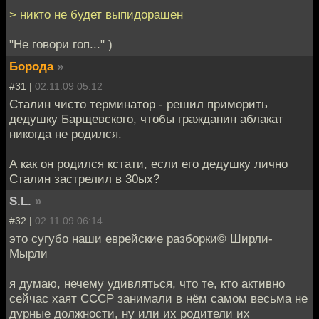
> никто не будет выпидорашен
"Не говори гоп..." )
Борода
»
#31 |
02.11.09 05:12
Сталин чисто терминатор - решил приморить
дедушку Барщевского, чтобы гражданин аблакат
никогда не родился.
А как он родился кстати, если его дедушку лично
Сталин застрелил в 30ых?
S.L.
»
#32 |
02.11.09 06:14
это сугубо наши еврейские разборки© Ширли-
Мырли
я думаю, нечему удивляться, что те, кто активно
сейчас хаят СССР занимали в нём самом весьма не
дурные должности, ну или их родители их