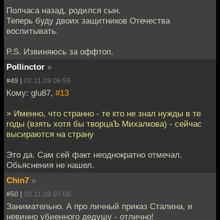
Полчаса назад, родился сын.
Теперь буду двоих защитников Отечества
воспитывать.
P.S. Извиняюсь за оффтоп.
Pollinctor
»
#49 |
02.11.09 06:59
Кому: glu87,
#13
> Именно, что странно - те кто не знал нужды в те
годы (взять хотя бы творцаЪ Михалкова) - сейчас
высираются на страну
Это да. Сам сей факт неоднократно отмечал.
Обьяснения не нашел.
Chin7
»
#50 |
02.11.09 07:08
Занимательно. А про личный приказ Сталина, и
невинно убиенного дедушу - отлично!