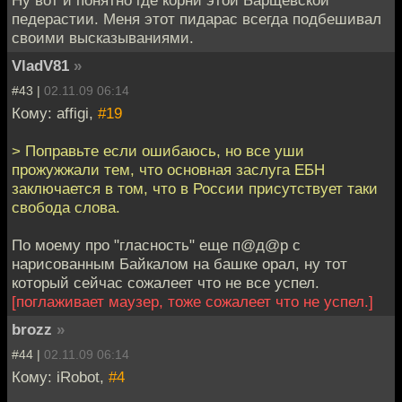
педерастии. Меня этот пидарас всегда подбешивал
своими высказываниями.
VladV81
»
#43 |
02.11.09 06:14
Кому: affigi,
#19
> Поправьте если ошибаюсь, но все уши
прожужжали тем, что основная заслуга ЕБН
заключается в том, что в России присутствует таки
свобода слова.
По моему про "гласность" еще п@д@р с
нарисованным Байкалом на башке орал, ну тот
который сейчас сожалеет что не все успел.
[поглаживает маузер, тоже сожалеет что не успел.]
brozz
»
#44 |
02.11.09 06:14
Кому: iRobot,
#4