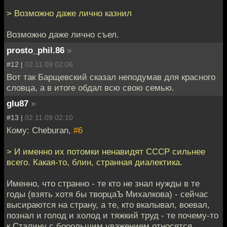
> Возможно даже лично казнил
Возможно даже лично съел.
prosto_phil.86
»
#12 |
02.11.09 02:06
Вот так Барщевский сказал неподумав для красного
словца, а в итоге обдал всю свою семью.
glu87
»
#13 |
02.11.09 02:10
Кому: Cheburan,
#6
> И именно их потомки ненавидят СССР сильнее
всего. Какая-то, блин, странная диалектика.
Именно, что странно - те кто не знал нужды в те
годы (взять хотя бы творцаЪ Михалкова) - сейчас
высираются на страну, а те, кто вкалывал, воевал,
познал и голод и холод и тяжкий труд - те почему-то
к Сталину с бооольшим уважением относятся