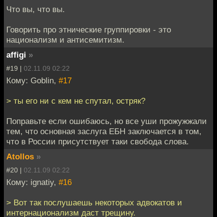
Что вы, что вы.
Говорить про этнические группировки - это
национализм и антисемитизм.
affigi
»
#19 |
02.11.09 02:22
Кому: Goblin,
#17
> ты его ни с кем не спутал, остряк?
Поправьте если ошибаюсь, но все уши прожужжали
тем, что основная заслуга ЕБН заключается в том,
что в России присутствует таки свобода слова.
Atollos
»
#20 |
02.11.09 02:22
Кому: ignatiy,
#16
> Вот так послушаешь некоторых адвокатов и
интернационализм даст трещину.