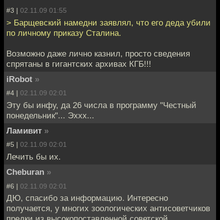
#3 |
02.11.09 01:55
> Барщевский намедни заявлял, что его деда убили
по личному приказу Сталина.
Возможно даже лично казнил, просто сведения
спрятаны в гигантских архивах КГБ!!!
iRobot
»
#4 |
02.11.09 02:01
Эту бы инфу, да 26 числа в программу "Честный
понедельник"... Эххх...
Ламивит
»
#5 |
02.11.09 02:01
Лечить бы их.
Cheburan
»
#6 |
02.11.09 02:01
ДЮ, спасибо за информацию. Интересно
получается, у многих зоологических антисоветчиков
предки из высокопоставленной советской