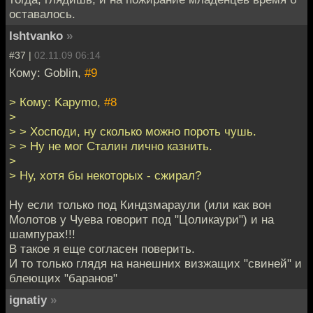
оставалось.
Ishtvanko
»
#37 |
02.11.09 06:14
Кому: Goblin,
#9
> Кому: Kapymo,
#8
>
> > Хосподи, ну сколько можно пороть чушь.
> > Ну не мог Сталин лично казнить.
>
> Ну, хотя бы некоторых - сжирал?
Ну если только под Киндзмараули (или как вон
Молотов у Чуева говорит под "Цоликаури") и на
шампурах!!!
В такое я еще согласен поверить.
И то только глядя на нанешних визжащих "свиней" и
блеющих "баранов"
ignatiy
»