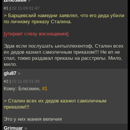
Блюзмен
»
#1 |
02.11.09 01:47
> Барщевский намедни заявлял, что его деда убили
по личному приказу Сталина.
[утирает слезу восхищения]
Эдак если послушать ынтыллехентоф, Сталин всех
их дедов казнил самоличным приказом!!! Не ел не
спал, токмо раздавал приказы на расстрелы. Мило,
мило.
glu87
»
#2 |
02.11.09 01:49
Кому: Блюзмен,
#1
> Сталин всех их дедов казнил самоличным
приказом!!!
Это у них мания величия
Grimuar
»