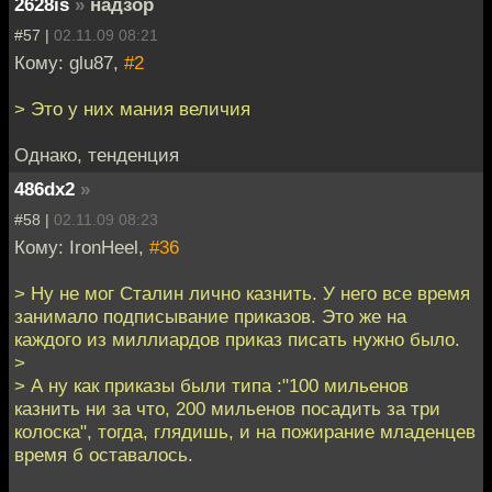
2628is
»
надзор
#57 |
02.11.09 08:21
Кому: glu87,
#2
> Это у них мания величия
Однако, тенденция
486dx2
»
#58 |
02.11.09 08:23
Кому: IronHeel,
#36
> Ну не мог Сталин лично казнить. У него все время
занимало подписывание приказов. Это же на
каждого из миллиардов приказ писать нужно было.
>
> А ну как приказы были типа :"100 мильенов
казнить ни за что, 200 мильенов посадить за три
колоска", тогда, глядишь, и на пожирание младенцев
время б оставалось.