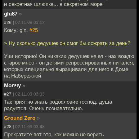
и секретная шлюпка... в секретном море
glu87
»
#26 |
02.11.09 03:12
Кому: gin,
#25
> Ну сколько дедушек он смог бы сожрать за день?
Учи историю! Он никаких дедушек не ел - нах вождю
старое мясо - он детями репрессированных питался,
которых специально выращивали для него в Доме
на Набережной
Молчу
»
#27 |
02.11.09 03:33
Так приятно знать родословие господ, душа
радуется. Очень познавательно.
Ground Zero
»
#28 |
02.11.09 03:48
Прекратите вот это, как можно не верить