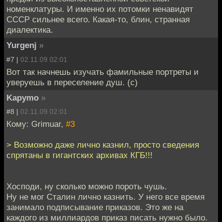
номенклатуры. И именно их потомки ненавидят
СССР сильнее всего. Какая-то, блин, странная
диалектика.
Yurgenj
»
#7 |
02.11.09 02:01
Вот так начнешь изучать фамильные портреты и
уверуешь в переселение душ. (с)
Kapymo
»
#8 |
02.11.09 02:01
Кому: Grimuar,
#3
> Возможно даже лично казнил, просто сведения
спрятаны в гигантских архивах КГБ!!!
Хосподи, ну сколько можно пороть чушь.
Ну не мог Сталин лично казнить. У него все время
занимало подписывание приказов. Это же на
каждого из миллиардов приказ писать нужно было.