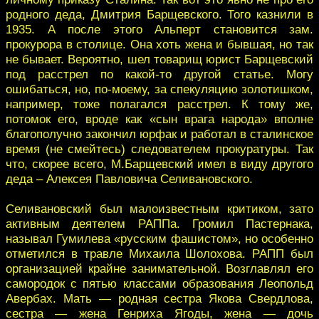
родного деда, Дмитрия Барщевского. Того казнили в
1935. А после этого Альперт становится зам.
прокурора в столице. Она хоть жена и бывшая, но так
не бывает. Вероятно, шел товарищ юрист Барщевский
под расстрел по какой-то другой статье. Могу
ошибаться, но, по-моему, за спекуляцию золотишком,
например, тоже полагался расстрел. К тому же,
потомок его, вроде как «сын врага народа» вполне
благополучно закончил юрфак и работал в сталинское
время (не смейтесь) следователем прокуратуры. Так
что, скорее всего, М.Барщевский имел в виду другого
деда – Алексея Павловича Селивановского.
Селивановский был малоизвестным критиком, зато
активным деятелем РАППа. Громил Пастернака,
называл Гумилева «русским фашистом», но особенно
отметился в травле Михаила Шолохова. РАПП был
организацией крайне занимательной. Возглавлял его
самородок с пятью классами образования Леопольд
Авербах. Мать — родная сестра Якова Свердлова,
сестра — жена Генриха Ягоды, жена — дочь