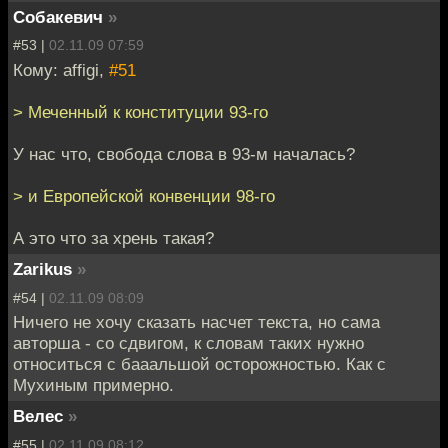
Собакевич
»
#53 |
02.11.09 07:59
Кому: affigi,
#51
> Меченный к конституции 93-го
У нас что, свобода слова в 93-м началась?
> и Европейской конвенции 98-го
А это что за хрень такая?
Zarikus
»
#54 |
02.11.09 08:09
Ничего не хочу сказать насчет текста, но сама
авторша - со сдвигом, к словам таких нужно
относиться с бааальшой осторожностью. Как с
Мухиным примерно.
Велес
»
#55 |
02.11.09 08:12