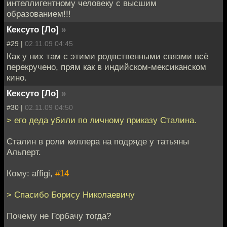
интеллигентному человеку с высшим
образованием!!!
Кексуто [Ло]
»
#29 |
02.11.09 04:45
Как у них там с этими родвственными связми всё
перекручено, прям как в индийском-мексиканском
кино.
Кексуто [Ло]
»
#30 |
02.11.09 04:50
> его деда убили по личному приказу Сталина.
Сталин в роли киллера на подряде у татьяны
Альперт.
Кому: affigi,
#14
> Спасибо Борису Николаевичу
Почему не Горбачу тогда?