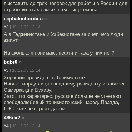
выставить до трех человек для работы в России для
отработки этих самых трех тыщ сомони.
cephalochordata
»
#2 |
10.12.09 12:13
А в Таджикистане и Узбекистане за счет чего люди
живут?
На сколько я понимаю, нефти и газа у них нет?
bqbr0
»
#3 |
10.12.09 12:14
Хороший президент в Точикистоне.
Набьет морду лица соседнему резиденту и заберет
Самарканд и Бухару.
Зато, что характерно, русские больше не угнетают
свободолюбивый точикистонский народ. Правда,
ГЭС тоже не строят даром.
486dx2
»
#4 |
10.12.09 12:14