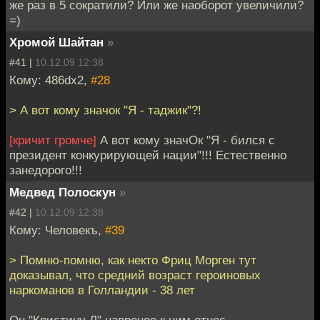
же раз в 5 сократили? Или же наоборот увеличили?
=)
Хромой Шайтан
»
#41 |
10.12.09 12:38
Кому: 486dx2,
#28
> А вот кому значок "Я - таджик"?!
[кричит громче]
А вот кому значОк "Я - бился с
президент конкурирующей нации"!!! Естественно
занедорого!!!
Медвед Полоскун
»
#42 |
10.12.09 12:38
Кому: Человекъ,
#39
> Помню-помню, как некто Фриц Морген тут
доказывал, что средний возраст героиновых
наркоманов в Голландии - 38 лет
Он "Кристину Л" навреное к ним отнес.