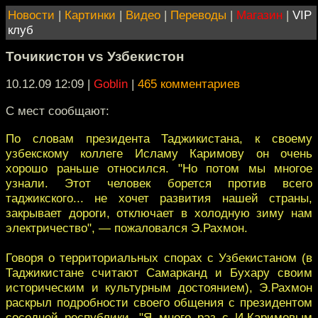
Новости
|
Картинки
|
Видео
|
Переводы
|
Магазин
|
VIP
клуб
Точикистон vs Узбекистон
10.12.09 12:09
|
Goblin
|
465 комментариев
С мест сообщают:
По словам президента Таджикистана, к своему
узбекскому коллеге Исламу Каримову он очень
хорошо раньше относился. "Но потом мы многое
узнали. Этот человек борется против всего
таджикского... не хочет развития нашей страны,
закрывает дороги, отключает в холодную зиму нам
электричество", — пожаловался Э.Рахмон.
Говоря о территориальных спорах с Узбекистаном (в
Таджикистане считают Самарканд и Бухару своим
историческим и культурным достоянием), Э.Рахмон
раскрыл подробности своего общения с президентом
соседней республики. "Я много раз с И.Каримовым