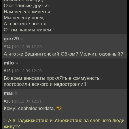
Счастливые друзья.
Нам весело живется,
Мы песенку поем,
А в песенке поется
О том, как мы живем."
gorr79
»
#14 |
10.12.09 12:20
А что же Вашингтонский Обком? Молчит, окаянный?
milo
»
#15 |
10.12.09 12:20
Во всем виноваты проклЯтые коммунисты,
постороили всякого и недостроили!!!
mau
»
#16 |
10.12.09 12:21
Кому: cephalochordata,
#2
> А в Таджикистане и Узбекистане за счет чего люди
живут?