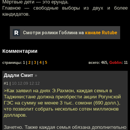
Мёртвые дети — это ерунда.
Главное — свободные выборы из двух и более
кандидатов.
Смотри ролики Гоблина на
канале Rutube
Комментарии
cтраницы: 1 |
2
|
3
|
4
|
5
всего: 465,
Goblin
: 11
Дадли Смит
»
#1 |
10.12.09 12:12
>Как заявил на днях Э.Рахмон, каждая семья в
Таджикистане должна приобрести акции Рогунской
ГЭС на сумму не менее 3 тыс. сомони (690 долл.),
что позволит собрать несколько сотен миллионов
долларов.
Зачетно. Также каждая семья обязана дополнительно