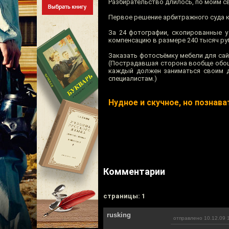
Разбирательство длилось, по моим св
Первое решение арбитражного суда к
За 24 фотографии, скопированные 
компенсацию в размере 240 тысяч руб
Заказать фотосъёмку мебели для са
(Пострадавшая сторона вообще обош
каждый должен заниматься своим де
специалистам.)
Нудное и скучное, но познава
Комментарии
cтраницы: 1
rusking
отправлено 10.12.09 