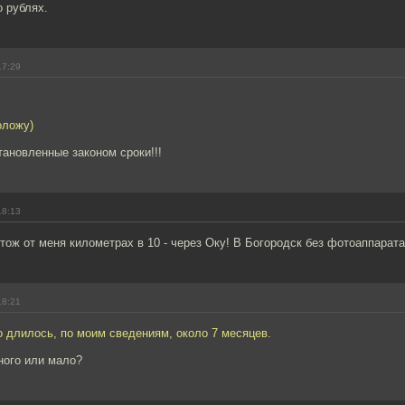
о рублях.
17:29
оложу)
ановленные законом сроки!!!
18:13
тож от меня километрах в 10 - через Оку! В Богородск без фотоаппарата 
18:21
 длилось, по моим сведениям, около 7 месяцев.
ного или мало?