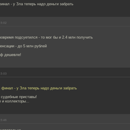
инал - у Зла теперь надо деньги забрать
15:02
вовремя подсуетился - то мог бы и 2.4 млн получить
пенсации - до 5 млн рублей
аф дешевле!
15:03
 финал - у Зла теперь надо деньги забрать
 судебные приставы!
 и коллекторы...
15:46