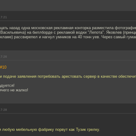
17:21
дцать назад одна московская рекламная конторка разместила фотограф
 Васильевича) на биллборде с рекламой водки "Лепота". Яковлев (принц
ламе) рассвирепел и нагнул умников на 40 тонн уев. Через самый гума
17:26
#10
и подаче заявления потребовать арестовать сервер в качестве обеспеч
адуется!
ичего не жалко!
17:28
и любую мебельную фабрику порвут как Тузик грелку.