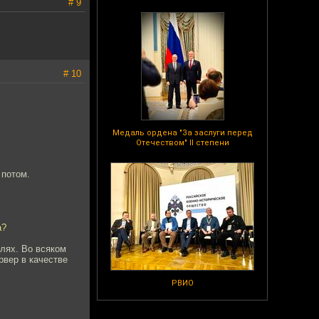
# 9
# 10
Медаль ордена "За заслуги перед
Отечеством" II степени
 потом.
а?
лях. Во всяком
рвер в качестве
РВИО