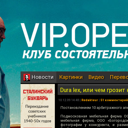
Картинки
Видео
Перев
Новости
Dura lex, или чем грози
10.12.09 14:48 |
Redakteur
|
51 комментарий
Постановлением 10 арбитражного ап
Подмосковная мебельная фирма ОО
мебельная фирма, ООО «Богородск
фотографии у конкурента, и разм