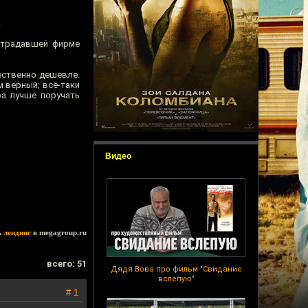
.
острадавшей фирме
ественно дешевле.
 верный; всё-таки
ра лучше поручать
Видео
ь
лендинг
в megagroup.ru
всего: 51
Дядя Вова про фильм "Свидание
вслепую"
# 1