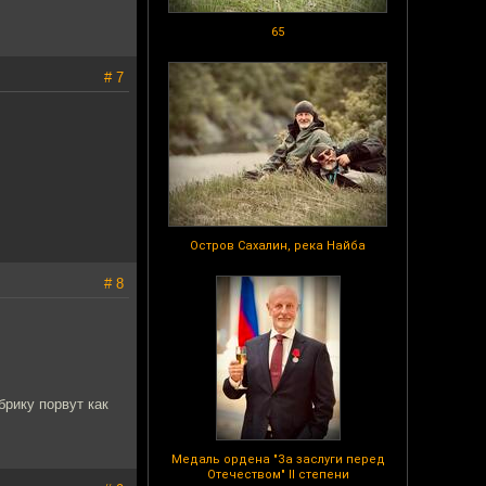
65
# 7
Остров Сахалин, река Найба
# 8
рику порвут как
Медаль ордена "За заслуги перед
Отечеством" II степени