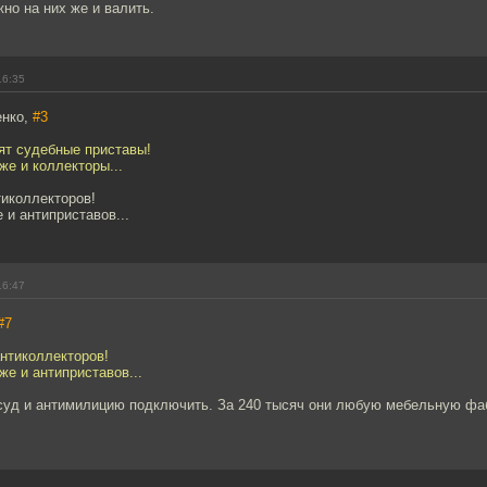
но на них же и валить.
16:35
енко,
#3
ят судебные приставы!
же и коллекторы...
тиколлекторов!
 и антиприставов...
16:47
#7
нтиколлекторов!
же и антиприставов...
суд и антимилицию подключить. За 240 тысяч они любую мебельную фаб