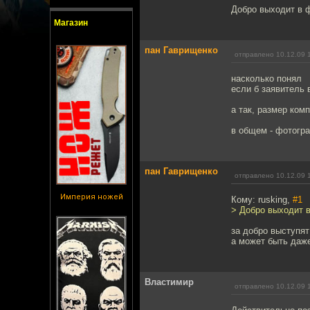
Добро выходит в ф
Магазин
пан Гаврищенко
отправлено 10.12.09 
насколько понял
если б заявитель 
а так, размер ком
в общем - фотогр
пан Гаврищенко
отправлено 10.12.09 
Империя ножей
Кому: rusking,
#1
> Добро выходит в
за добро выступят
а может быть даже
Властимир
отправлено 10.12.09 