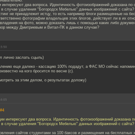
знавательно.
 интересуют два вопроса. Идентичность фотоизображений доказана по с
, в случае удаления "Богородск Мебелью" данных изображений с сайта?
стинг не принадлежит истцу, то есть например блоги размещенные на бе
ветственно фотографии владельцев этих блогов, действует ли в их отн
 владения на фото, можно доказать лишь с помощью каких либо докумен
овор между Дмитриевым и Витал-ПК в данном случае?
15:50
л лично заслать сцыль)
алению еще далеко - кассацию 100% подадут, а ФАС МО сейчас напомин
известно на кого бросится по весне (с).
мотреть за этим делом, о результатах доложу)
16:05
#4
ии интересуют два вопроса. Идентичность фотоизображений доказана по
, в случае удаления "Богородск Мебелью" данных изображений с сайта?
овления сайтов студентами за 100 баксов и размещения на бесплатных х