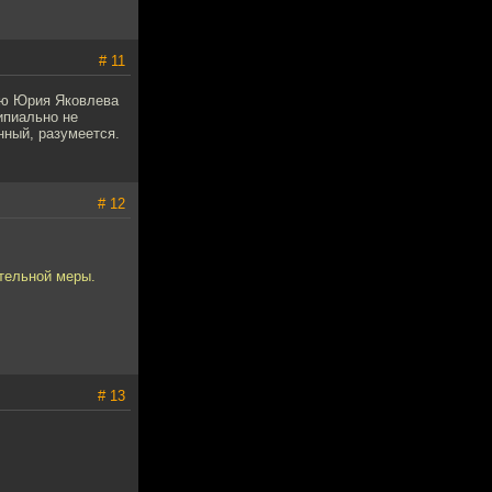
# 11
ию Юрия Яковлева
ипиально не
нный, разумеется.
# 12
ительной меры.
# 13