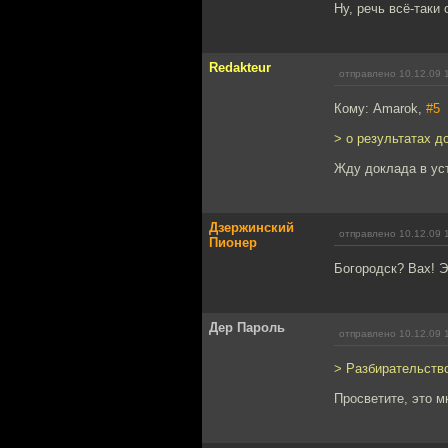
Ну, речь всё-таки 
Redakteur
отправлено 10.12.09 
Кому: Amarok,
#5
> о результатах д
Жду доклада в уст
Дзержинский
отправлено 10.12.09 
Пионер
Богородск? Вах! Э
Дер Пароль
отправлено 10.12.09 
> Разбирательство
Просветите, это м