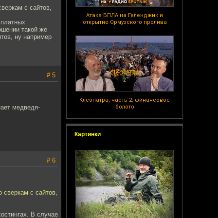
веркам с сайтов,
Атака БПЛА на Геленджик и
сплатных
открытие Ормузского пролива
ошении такой же
тов, ну например
# 5
Клеопатра, часть 2: финансовое
ает медведя-
болото
Картинки
# 6
 сверкам с сайтов,
остингах. В случае