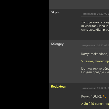
Skjeld
отправлено 10.12.09 
Лет десять-пятна
(в ипостаси Ивана
снимающийся в рек
KSergey
отправлено 10.12.09 
Кому: realmadone,
> Также, можно пр
Вот хостер-то обр
Но для правды - н
Redakteur
отправлено 10.12.09 
Кому: 486dx2,
#8
> За 240 тысяч он