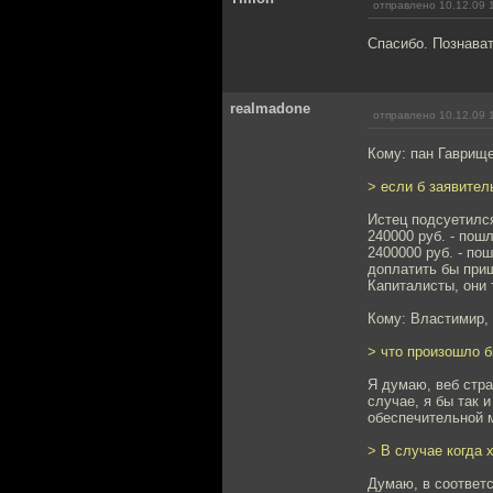
отправлено 10.12.09 
Спасибо. Познава
realmadone
отправлено 10.12.09 
Кому: пан Гаврищ
> если б заявител
Истец подсуетилс
240000 руб. - пош
2400000 руб. - пош
доплатить бы приш
Капиталисты, они 
Кому: Властимир,
> что произошло 
Я думаю, веб стра
случае, я бы так 
обеспечительной 
> В случае когда 
Думаю, в соответс