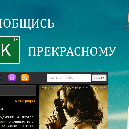
Фотография
м.
дукции. А другая
еся скопипастила
чём даже не все.