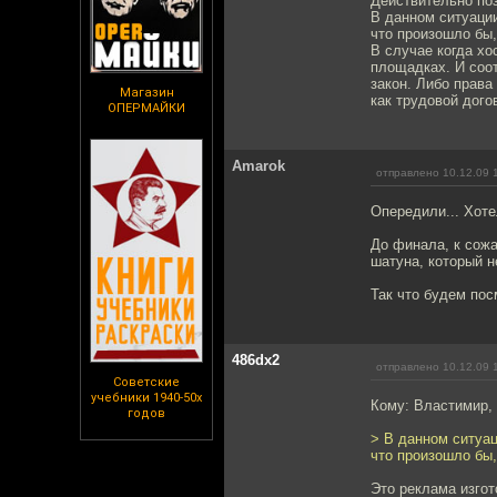
Действительно по
В данном ситуации
что произошло бы
В случае когда хо
площадках. И соот
закон. Либо права
Магазин
как трудовой дог
ОПЕРМАЙКИ
Amarok
отправлено 10.12.09 
Опередили... Хоте
До финала, к сож
шатуна, который не
Так что будем пос
486dx2
отправлено 10.12.09 
Советские
учебники 1940-50х
Кому: Властимир,
годов
> В данном ситуац
что произошло бы
Это реклама изгот