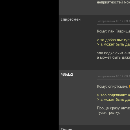
неприятностей мож
спиртсмен
отправлено 10.12.09 
Кому: пан Гаврищ
> за добро выступ
> а может быть да
зло подключит ан
а может быть даже
486dx2
отправлено 10.12.09 
Кому: спиртсмен,
> зло подключит а
> а может быть да
Проще сразу анти
Тузик грелку.
Timon