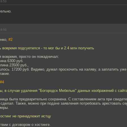
16:53
тельно.
16:53
енко,
#2
ь вовремя подсуетился - то мог бы и 2.4 млн получить
я вовремя, просто он пожадничал:
лина 6300 руб.
лина 23500 руб.,
лось. 17200 руб. Видимо, думал проскочить на халяву, а заплатить уже
такие.
#4
бы, в случае удаления "Богородск Мебелью" данных изображений с сайт
ница была предварительно сохранена. С составлением акта при свидете
и сделал. Также, можно при подаче заявления потребовать арестовать се
меры.
хостинг не принадлежит истцу
твии с договором о хостинге.