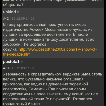
общества?
unkind
»
#42 |
15.12.09 14:03
В тему организованной преступности: вчера
издательство Adweek Media назвало лучших из
лучших за прошедшее десятилетие. В числе
лучших, в номинации тв-шоу десятилетия, всех
забороли The Sopranos.
ссылка:
http://www.bestofthe2000s.com/TV-show-of-
the-decade.html
pustota1
»
#43 |
15.12.09 14:04
Уверенность в оправдательном вердикте была столь
велика, что буквально накануне оглашения
приговора, как видно из донесения тюремной
оперслужбы, Семакин - Ева приказал своим
сподвижникам на воле заказать ему новый костюм
из специальной ткани "с искринкой". Готовился
грандиозный банкет.