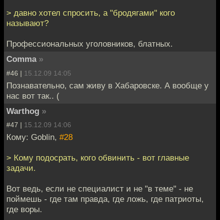
> давно хотел спросить, а "бродягами" кого
называют?
Профессиональных уголовников, блатных.
Comma
»
#46 |
15.12.09 14:05
Познавательно, сам живу в Хабаровске. А вообще у
нас вот так.. (
Warthog
»
#47 |
15.12.09 14:06
Кому: Goblin,
#28
> Кому подосрать, кого обвинить - вот главные
задачи.
Вот ведь, если не специалист и не "в теме" - не
поймешь - где там правда, где ложь, где патриоты,
где воры.