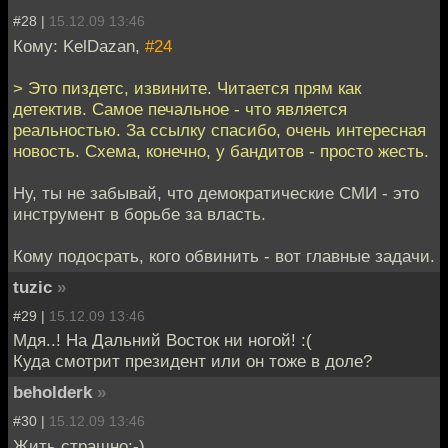
#28 |
15.12.09 13:46
Кому: KelDazan,
#24
> Это пиздетс, извините. Читается прям как
детектив. Самое печальное - что является
реальностью. За ссылку спасибо, очень интересная
новость. Схема, конечно, у бандитов - просто жесть.
Ну, ты не забывай, что демократические СМИ - это
инструмент в борьбе за власть.
Кому подосрать, кого обвинить - вот главные задачи.
tuzic
»
#29 |
15.12.09 13:46
Мдя..! На Дальний Восток ни ногой! :(
Куда смотрит президент или он тоже в доле?
beholderk
»
#30 |
15.12.09 13:46
Жить страшно:-)