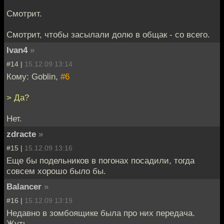
Смотрит.
Смотрит, чтобы засылали долю в общак - со всего.
Ivan4
»
#14 |
15.12.09 13:14
Кому: Goblin,
#6
> Да?
Нет.
zdracte
»
#15 |
15.12.09 13:16
Еще бы подельников в погонах посадили, тогда
совсем хорошо было бы.
Balancer
»
#16 |
15.12.09 13:19
Недавно в зомбоящике была про них передача.
Жуть.