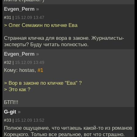
Evgen_Perm
»
#31 |
15.12.09 13:47
> Олег Семакин по кличке Ева
Странная кличка для вора в законе. Журналисты-
эксперты? Буду читать полностью.
Evgen_Perm
»
#32 |
15.12.09 13:49
Кому: hostas,
#1
> Вор в законе по кличке "Ева" ?
> Это как ?
БТП!!!
G-git
»
#33 |
15.12.09 13:52
Полное ощущение, что читаешь какой-то из романов
Корецкого. Только все реальное, вот что страшно.