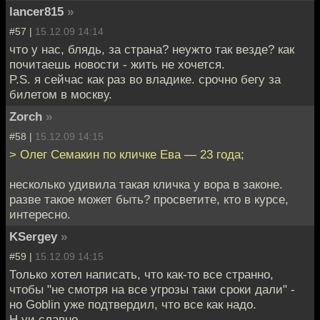
lancer815
»
#57 |
15.12.09 14:14
что у нас, блядь, за страна? неужто так везде? как
почитаешь новости - жить не хочется.
P.S. я сейчас как раз во владике. срочно бегу за
билетом в москву.
Zorch
»
#58 |
15.12.09 14:15
> Олег Семакин по кличке Ева — 23 года;
несколько удивила такая кличка у вора в законе.
разве такое может быть? просветите, кто в курсе,
интересно.
KSergey
»
#59 |
15.12.09 14:15
Только хотел написать, что как-то все странно,
чтобы "не смотря на все угрозы таки сроки дали" -
но Goblin уже подтвердил, что все как надо.
Н уи славно.