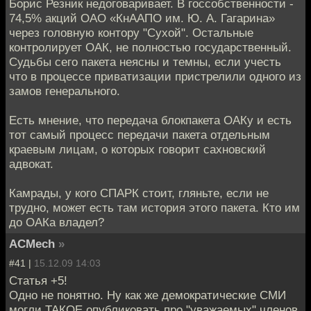
Борис Резник недоговаривает. В госсобственности -
74,5% акций ОАО «КнААПО им. Ю. А. Гагарина»
через головную контору "Сухой". Остальные
контролирует ОАК, не полностью государственный.
Судьбы сего пакета неясны и темны, если учесть
что в процессе приватизации пристрелили одного из
замов генерального.
Есть мнение, что передача блокпакета ОАКу и есть
тот самый процесс передачи пакета отдельным
краевым лицам, о которых говорит сахновский
адвокат.
Камрады, у кого СПАРК стоит, гляньте, если не
трудно, может есть там история этого пакета. Кто им
до ОАКа владел?
ACMech
»
#41 |
15.12.09 14:03
Статья +5!
Одно не понятно. Ну как же демократические СМИ
могли ТАКОЕ опубликовать про "уважаемых" членов