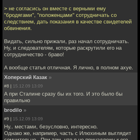
> не согласись он вместе с верными ему
"бродягами", "положенцами" сотрудничать со
следствием, дать показания в качестве свидетелей
обвинения.
Видать, сильно прижали, раз начал сотрудничать.
Ну, и следователям, которые раскрутили его на
сотрудничество - браво!
А вообще статья отличная. Я лично, в полном ахуе.
Хоперский Казак
»
#8 |
15.12.09 13:09
А при Сталине сразу бы их того. И это было бы
правильно
brodilo
»
#9 |
15.12.09 13:09
Ну.. местами, безусловно, интересно.
Однако же, например, часть с Илюхиным выглядит
сомнительно.. При том, что я не принадлежу к его