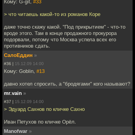
Кому: G-git,
#33
> что читаешь какой-то из романов Коре
даже точно скажу какой. "Под прикрытием" - что-то
вроде этого. Там в конце продажного прокурора
подорвали, потому что Москва успела всех его
противников сдать.
СалоЕддин
»
#36 |
15.12.09 14:00
Кому: Goblin,
#13
давно хотел спросить, а "бродягами" кого называют?
mr.vain
»
#37 |
15.12.09 14:00
> Эдуард Сахнов по кличке Сахно
Иван Петухов по кличке Орёл.
Manofwar
»