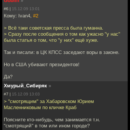
Goblin
»
#6 |
15.12.09 13:01
Кому: Ivan4,
#2
> Всё таки советская пресса была гуманна.
> Сразу после сообщения о том как ужасно "у нас"
была статья о том, что "у них" ещё хуже.
Так и писали: в ЦК КПСС заседают воры в законе.
Но в США убивают президентов!
Да?
Хмурый_Сибиряк
»
#7 |
15.12.09 13:03
> "смотрящим" за Хабаровском Юрием
Масленниковым по кличке Краб
Поясните кто-нибудь, чем занимается т.н.
"смотрящий" в том или ином городе?