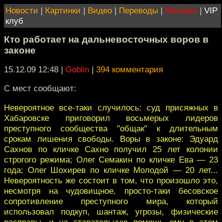
Новости
|
Картинки
|
Видео
|
Переводы
|
Магазин
|
VIP
клуб
Кто работает на дальневосточных воров в
законе
15.12.09 12:48
|
Goblin
|
394 комментария
С мест сообщают:
Невероятное все-таки случилось: суд присяжных в
Хабаровске приговорил восьмерых лидеров
преступного сообщества "общак" к длительным
срокам лишения свободы. Воры в законе: Эдуард
Сахнов по кличке Сахно получил 25 лет колонии
строгого режима; Олег Семакин по кличке Ева — 23
года; Олег Шохирев по кличке Молодой — 20 лет...
Невероятность же состоит в том, что произошло это,
несмотря на чудовищное, просто-таки бесовское
сопротивление преступного мира, который
использовал подкуп, шантаж, угрозы, физические
расправы, и на старательную помощь ему в этом