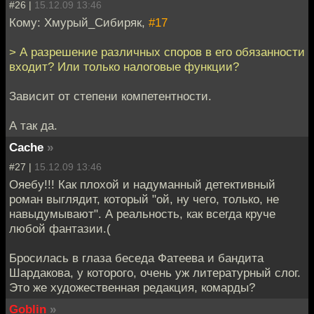
#26 |
15.12.09 13:46
Кому: Хмурый_Сибиряк,
#17
> А разрешение различных споров в его обязанности
входит? Или только налоговые функции?
Зависит от степени компетентности.
А так да.
Cache
»
#27 |
15.12.09 13:46
Ояебу!!! Как плохой и надуманный детективный
роман выглядит, который "ой, ну чего, только, не
навыдумывают". А реальность, как всегда круче
любой фантазии.(
Бросилась в глаза беседа Фатеева и бандита
Шардакова, у которого, очень уж литературный слог.
Это же художественная редакция, комарды?
Goblin
»