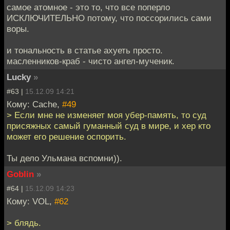
самое атомное - это то, что все поперло
ИСКЛЮЧИТЕЛЬНО потому, что поссорились сами
воры.
и тональность в статье ахуеть просто.
масленников-краб - чисто ангел-мученик.
Lucky
»
#63 |
15.12.09 14:21
Кому: Cache,
#49
> Если мне не изменяет моя убер-память, то суд
присяжных самый гуманный суд в мире, и хер кто
может его решение оспорить.
Ты дело Ульмана вспомни)).
Goblin
»
#64 |
15.12.09 14:23
Кому: VOL,
#62
> блядь.