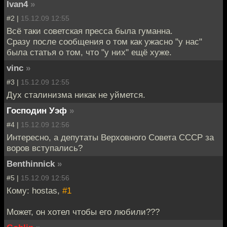
Ivan4
»
#2 |
15.12.09 12:55
Всё таки советская пресса была гуманна.
Сразу после сообщения о том как ужасно "у нас"
была статья о том, что "у них" ещё хуже.
vinc
»
#3 |
15.12.09 12:55
Дух сталинизма никак не уймется.
Господин Уэф
»
#4 |
15.12.09 12:56
Интересно, а депутаты Верховного Совета СССР за
воров вступались?
Benthinnick
»
#5 |
15.12.09 12:56
Кому: hostas,
#1
Может, он хотел чтобы его любили???