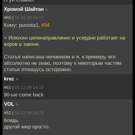
Хромой Шайтан
»
#60 |
15.12.09 14:17
Кому: pustota1,
#54
> Илюхин целенаправленно и усердно работает на
воров в законе.
Статья написана человеком и я, к примеру, его
абсолютно не знаю, поэтому к некоторым частям
статьи отношусь осторожно.
krez
»
#61 |
15.12.09 14:17
90-ые come back
VOL
»
#62 |
15.12.09 14:19
блядь.
другой мир просто.