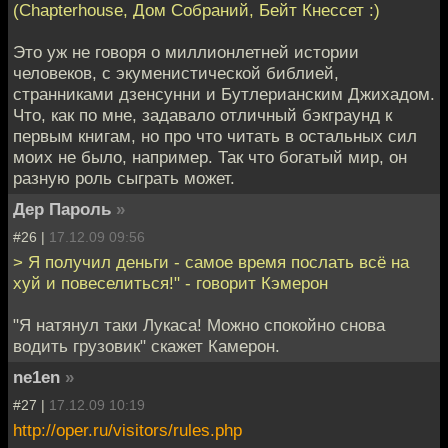
(Chapterhouse, Дом Собраний, Бейт Кнессет :)
Это уж не говоря о миллионлетней истории
человеков, с экуменистической библией,
странниками дзенсунни и Бутлерианским Джихадом.
Что, как по мне, задавало отличный бэкграунд к
первым книгам, но про что читать в остальных сил
моих не было, например. Так что богатый мир, он
разную роль сыграть может.
Дер Пароль
»
#26 |
17.12.09 09:56
> Я получил деньги - самое время послать всё на
хуй и повеселиться!" - говорит Кэмерон
"Я натянул таки Лукаса! Можно спокойно снова
водить грузовик" скажет Камерон.
ne1en
»
#27 |
17.12.09 10:19
http://oper.ru/visitors/rules.php