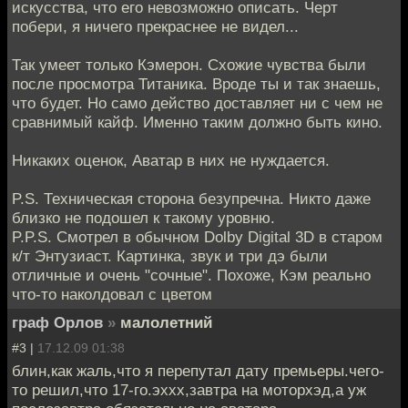
искусства, что его невозможно описать. Черт
побери, я ничего прекраснее не видел...
Так умеет только Кэмерон. Схожие чувства были
после просмотра Титаника. Вроде ты и так знаешь,
что будет. Но само действо доставляет ни с чем не
сравнимый кайф. Именно таким должно быть кино.
Никаких оценок, Аватар в них не нуждается.
P.S. Техническая сторона безупречна. Никто даже
близко не подошел к такому уровню.
P.P.S. Смотрел в обычном Dolby Digital 3D в старом
к/т Энтузиаст. Картинка, звук и три дэ были
отличные и очень "сочные". Похоже, Кэм реально
что-то наколдовал с цветом
граф Орлов
»
малолетний
#3 |
17.12.09 01:38
блин,как жаль,что я перепутал дату премьеры.чего-
то решил,что 17-го.эххх,завтра на моторхэд,а уж