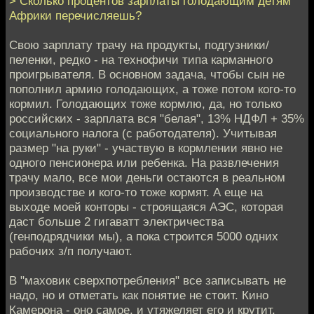
> Сколько процентов зарплаты голодающим детям
Африки перечисляешь?
Свою зарплату трачу на продукты, подгузники/
пеленки, редко - на технофичи типа карманного
проигрывателя. В основном задача, чтобы сын не
пополнил армию голодающих, а тоже потом кого-то
кормил. Голодающих тоже кормлю, да, но только
российских - зарплата вся "белая", 13% НДФЛ + 35%
социального налога (с работодателя). Учитывая
размер "на руки" - участвую в кормлении явно не
одного пенсионера или ребенка. На развлечения
трачу мало, все мои деньги остаются в реальном
производстве и кого-то тоже кормят. А еще на
выходе моей конторы - строящаяся АЭС, которая
даст больше 2 гигаватт электричества
(генподрядчики мы), а пока строится 5000 одних
рабочих з/п получают.
В "маховик сверхпотребления" все записывать не
надо, но и отметать как понятие не стоит. Кино
Камерона - оно самое, и утяжеляет его и крутит.