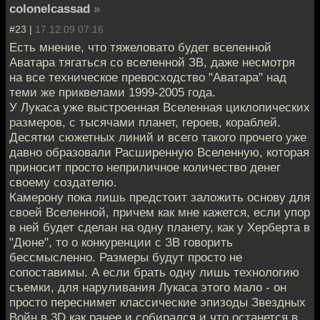
colonelcassad
»
#23 |
17.12.09 07:16
Есть мнение, что тяжеловато будет вселенной
Аватара тягаться со вселенной ЗВ, даже несмотря
на все техническое превосходство "Аватара" над
теми же приквелами 1999-2005 года.
У Лукаса уже выстроенная Вселенная циклопических
размеров, с тысячами планет, героев, кораблей.
Десятки сюжетных линий и всего такого прочего уже
давно образовали Расширенную Вселенную, которая
приносит просто неприличное количество денег
своему создателю.
Камерону пока лишь предстоит заложить основу для
своей Вселенной, причем как мне кажется, если упор
в ней будет сделан на одну планету, как у Херберта в
"Дюне", то о конкуренции с ЗВ говорить
бессмысленно. Размеры будут просто не
сопоставимы. А если брать одну лишь технологию
съемки, для наруливания Лукаса этого мало - он
просто переснимет классические эпизоды Звездных
Войн в 3D как ранее и собирался и что останется в