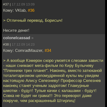
#37 |
17.12.09 13:09
Кому: VKlab,
#36
> Отличный перевод, Борисыч!
Несите денег!
colonelcassad
»
#38 |
17.12.09 14:23
Кому: ComradMauzer,
#34
> А вообще Кэмерон скоро умоется слезами зависти
- наши снимают мега-фильм по Киру Булычеву
"Пленники трех планет". Наконец, вместо затюканой
тоталитаризмом целомудренной куклы мы увидем
настоящую Алису Селезневу! Профессор Селезнев
наконец станет ученым задротом! Гламурные
шмотки - будут! Тупые качки с калашами - будут!
Совка не будет ни грама!!! Это переворот даже
покруче, чем раскрашенный Штирлиц!