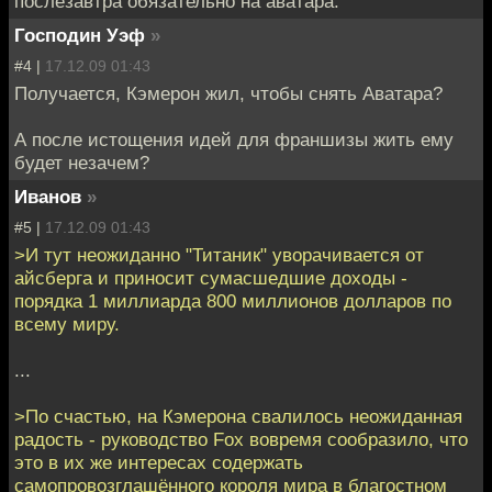
послезавтра обязательно на аватара.
Господин Уэф
»
#4 |
17.12.09 01:43
Получается, Кэмерон жил, чтобы снять Аватара?
А после истощения идей для франшизы жить ему
будет незачем?
Иванов
»
#5 |
17.12.09 01:43
>И тут неожиданно "Титаник" уворачивается от
айсберга и приносит сумасшедшие доходы -
порядка 1 миллиарда 800 миллионов долларов по
всему миру.
...
>По счастью, на Кэмерона свалилось неожиданная
радость - руководство Fox вовремя сообразило, что
это в их же интересах содержать
самопровозглашённого короля мира в благостном