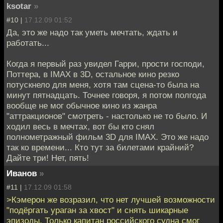
ksotar
»
#10 |
17.12.09 01:52
Да, это же надо так уметь мечтать, ждать и
работать...
Когда я первый раз увидел Гарри, прости господи,
Поттера, в IMAX в 3D, остальное кино резко
потускнело для меня, хотя там сцена-то была на
минут пятнадцать. Точнее говоря, я потом полгода
вообще не мог обычное кино из жанра
"аттракционов" смотреть - настолько не то было. И
ходил весь в мечтах, вот бы кто снял
полнометражный фильм 3D для IMAX. Это же надо
так ко времени... Кто тут за билетами крайний?
Дайте три! Нет, пять!
Иванов
»
#11 |
17.12.09 01:58
>Кэмерон же возразил, что нет лучшей возможности
"подёргать ураган за хвост" и снять шикарные
эпизоды. Только капитан российского судна смог