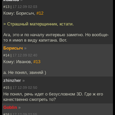
#13 |
17.12.09 02:03
Кому: Борисыч,
#12
> Страшный матерщинник, кстати.
Ага, это и по началу интервью заметно. Но вообще-
то я имел в виду капитана. Вот.
Борисыч
»
#14 |
17.12.09 02:40
Кому: Иванов,
#13
а. Не понял, звиняй )
zhinzher
»
#15 |
17.12.09 02:50
Не понял, речь идет о безусловном 3D. Где ж его
качественно смотреть то?
Goblin
»
#16 |
17.12.09 02:55