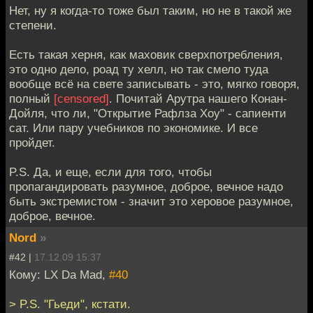
Нет, ну я когда-то тоже был таким, но не в такой же
степени.
Есть такая херня, как маховик сверхпотребления,
это одно дело, роад ту хелл, но так смело туда
вообще всё на свете записывать - это, мягко говоря,
полный
[censored]
. Почитай Арутра нашего Конан-
Дойля, что ли, "Открытие Рафлза Хоу" - сапиенти
сат. Или пару учебников по экономике. И все
пройдет.
P.S. Да, и еще, если для того, чтобы
пропагандировать разумное, доброе, вечное надо
быть экстремистом - значит это херовое разумное,
доброе, вечное.
Nord
»
#42 |
17.12.09 15:37
Кому: LX Da Mad,
#40
> P.S. "Гьеди", кстати.