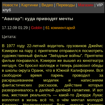
Новости
|
Картинки
|
Видео
|
Переводы
|
Магазин
|
VIP
клуб
"Аватар": куда приводят мечты
17.12.09 01:29
|
Goblin
|
61 комментарий
Цитата:
В 1977 году 22-летний водитель грузовиков Джеймс
Кэмерон на пару с приятелем отправился посмотреть
художественный фильм "Звёздные войны". Приятелю
фильм понравился, Кэмерон же вышел из кинотеатра
негодуя. Он бросил колледж и теперь развозил обеды
в школы округа Оранж, что в Южной Калифорнии. Всё
свободное время парень проводил за
раскрашиванием моделек и написанием
фантастических рассказов, действие которых
разворачивалось в далёкой-далёкой галактике. И вот
она, жестокая реальность — какой-то Джордж Лукас
воплотил в жизнь всё то, о чём мечтал молодой
Кэмерон. Несправедливо! Ведь именно Кэмерон