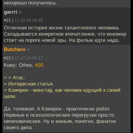
нехорошо получилось.
garrri
»
#21 |
17.12.09 04:46
Отличная история жизни талантливого человека.
Складывается конкретное впечатление, что киномир
стоит на пороге новой эры. На фильм идти надо.
Butcherx
»
#22 |
17.12.09 05:17
Кому: Othes,
#20
> > Атас.
> Интересная статья.
> Кэмерон - монстар, как человек идущий к своей
цели.
Да, толковая. А Кэмерон - практически робот.
Нервные и психологические перегрузки просто
нечеловеческие. Ну и маньяк, понятно, фанатик
своего дела.