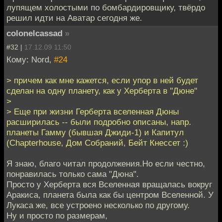
лупящем холостыми по бомбардировщику, твёрдо
решил идти на Аватар сегодня же.
colonelcassad
»
#32 |
17.12.09 11:50
Кому: Nord,
#24
> причем как мне кажется, если упор в ней будет
сделан на одну планету, как у Херберта в "Дюне"
>
> Еще при жизни Герберта вселенная Дюны
расширилась -- были подробно описаны, напр.
планеты Гамму (бывшая Джиди-1) и Капитул
(Chapterhouse, Дом Собраний, Бейт Кнессет :)
Я знаю, благо читал продолжения.Но если честно,
понравилась только сама "Дюна".
Просто у Херберта вся Вселенная вращалась вокруг
Аракиса, планета была как бы центром Вселенной. У
Лукаса же, все устроено несколько по другому.
Ну и просто по размерам,