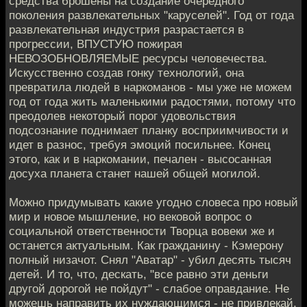
средства брошены на создание очередного
поколения развлекательных "каруселей". Год от года
развлекательная индустрия разрастается в
прогрессии, ВПУСТУЮ пожирая
НЕВОЗОБНОВЛЯЕМЫЕ ресурсы человечества.
Искусственно создав гонку технологий, она
превратила людей в наркоманов - мы уже не можем
год от года жить маленькими радостями, потому что
преодолев некоторый порог удовольствия
подсознание поднимает планку восприимчивости и
идет в разнос, требуя эмоций посильнее. Конец
этого, как и в наркомании, печален - высосанная
досуха планета станет нашей общей могилой.
Можно придумывать какие угодно словеса про новый
мир и новое мышление, но вековой вопрос о
социальной ответственности Творца вовеки же и
останется актуальным. Как гражданину - Кэмерону
полный низачот. Снял "Аватар" - убил десять тысяч
детей. И то, что, дескать, "все равно эти деньги
другой дорогой не пойдут" - слабое оправдание. Не
можешь направить их нуждающимся - не привлекай,