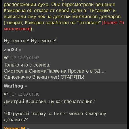
расположении духа. Они пересмотрели решение
Кэмерона об отказе от своей доли в "Титанике" и
выписали ему чек на десятки миллионов долларов
(говорят, Кэмерон заработал на "Титанике"
[более 75
миллионов]
).
Ну жмотье! Ну жмотье!
zed3d
»
#6 |
17.12.09 01:47
Только что с сеанса.
Смотрел в СинемаПарке на Просвете в 3Д...
Однозначно Впечатляет! ЭТАПЯТЬ!
Warthog
»
#7 |
17.12.09 01:48
Дмитрий Юрьевич, ну как впечатления?
500 рублей сверху за билет можно Кэмерону
добавить?
Sergey M
»