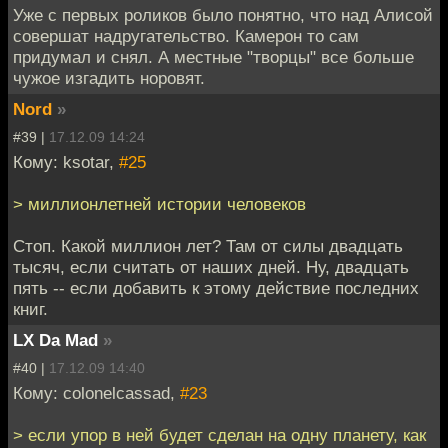
Уже с первых роликов было понятно, что над Алисой
совершат надругательство. Камерон то сам
придумал и снял. А местные "творцы" все больше
чужое изгадить норовят.
Nord
»
#39 |
17.12.09 14:24
Кому: ksotar,
#25
> миллионлетней истории человеков
Стоп. Какой миллион лет? Там от силы двадцать
тысяч, если считать от наших дней. Ну, двадцать
пять -- если добавить к этому действие последних
книг.
LX Da Mad
»
#40 |
17.12.09 14:40
Кому: colonelcassad,
#23
> если упор в ней будет сделан на одну планету, как