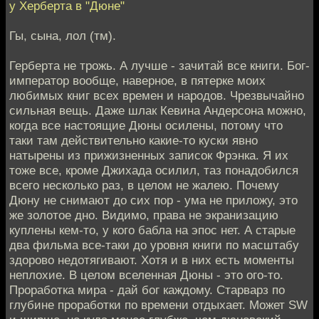
у Херберта в "Дюне"
Гы, сына, лол (тм).
Герберта не трожь. А лучше - зачитай все книги. Бог-
император вообще, наверное, в пятерке моих
любимых книг всех времен и народов. Чрезвычайно
сильная вещь. Даже шлак Кевина Андерсона можно,
когда все настоящие Дюны осилены, потому что
таки там действительно какие-то куски явно
натырены из прижизненных записок Фрэнка. Я их
тоже все, кроме Джихада осилил, таз понадобился
всего несколько раз, в целом не жалею. Почему
Дюну не снимают до сих пор - ума не приложу, это
же золотое дно. Видимо, права не экранизацию
куплены кем-то, у кого бабла на эпос нет. А старые
два фильма все-таки до уровня книги по масштабу
здорово недотягивают. Хотя и в них есть моменты
неплохие. В целом вселенная Дюны - это ого-то.
Проработка мира - дай бог каждому. Старварз по
глубине проработки по времени отдыхает. Может SW