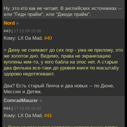
Ну, это кто как ее читает. В английских источниках --
или "Гиди прайм", или "Джиди прайм".
Nord
»
#43 |
17.12.09 15:38
Кому: LX Da Mad,
#40
> Дюну не снимают до сих пор - ума не приложу, это
же золотое дно. Видимо, права не экранизацию
куплены кем-то, у кого бабла на эпос нет. А старые
два фильма все-таки до уровня книги по масштабу
здорово недотягивают.
Два? Есть старый Линча и два новых -- по Дюне,
Мессии и Детям.
ComradMauzer
»
#44 |
17.12.09 15:42
Кому: LX Da Mad,
#41