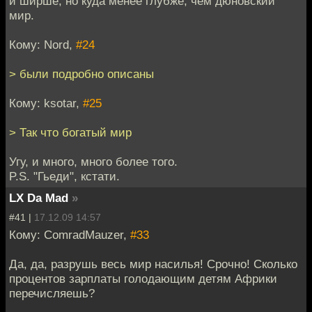
и ширше, но куда менее глубже, чем дюновский
мир.
Кому: Nord,
#24
> были подробно описаны
Кому: ksotar,
#25
> Так что богатый мир
Угу, и много, много более того.
P.S. "Гьеди", кстати.
LX Da Mad
»
#41 |
17.12.09 14:57
Кому: ComradMauzer,
#33
Да, да, разрушь весь мир насилья! Срочно! Сколько
процентов зарплаты голодающим детям Африки
перечисляешь?