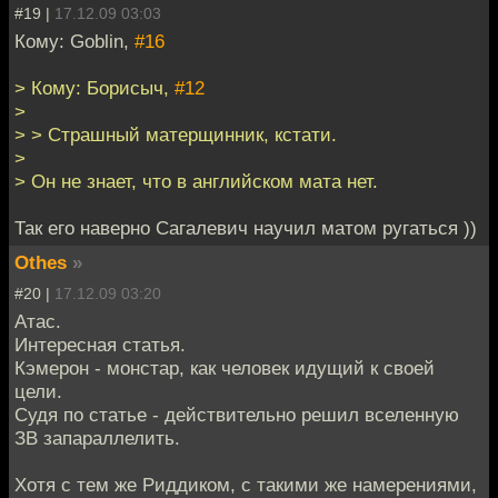
#19 |
17.12.09 03:03
Кому: Goblin,
#16
> Кому: Борисыч,
#12
>
> > Страшный матерщинник, кстати.
>
> Он не знает, что в английском мата нет.
Так его наверно Сагалевич научил матом ругаться ))
Othes
»
#20 |
17.12.09 03:20
Атас.
Интересная статья.
Кэмерон - монстар, как человек идущий к своей
цели.
Судя по статье - действительно решил вселенную
ЗВ запараллелить.
Хотя с тем же Риддиком, с такими же намерениями,