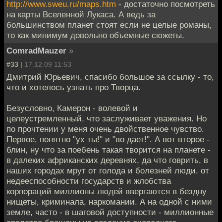
http://www.sweu.ru/maps.htm
- достаточно посмотреть
на карты Вселенной Лукаса. А ведь за
большинством планет стоят если не целые романы,
то как минимум довольно объемные сюжеты.
ComradMauzer
»
#33 |
17.12.09 11:53
Дмитрий Юрьевич, спасибо большое за ссылку - то,
что и хотелось узнать про Творца.
Безусловно, Камерон - волевой и
целеустремленный, что заслуживает уважения. Но
по прочтении у меня очень двойственное чувство.
Первое, понятно "ух ты!" и "во дает!". А вот второе -
блин, ну что за поебень такая творится на планете -
в далеких африканских деревнях, да что говрить, в
наших городах мрут от голода и болезней люди, от
недееспособности государств и жлобства
корпораций миллионы людей ввергаются в бездну
нищеты, криминала, наркомании. А на одной с ними
земле, часто - в шаговой доступности - миллионные