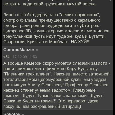
не трать, води свой грузовик и мечтай во сне.
Лично я стойко держусь на "легких наркотиках",
смотрю фильмы преимуществено с карманного
плеера, ради родной аудиодороги и субтитров.
Цифровое 3D, компьютерные модели из миллионов
треугольников пусть идут туда же, куда и Бугатти,
Сваровски, Кристал и Монблан - НА ХУЙ!!!
ComradMauzer
»
#34 |
17.12.09 11:53
А вообще Кэмерон скоро умоется слезами зависти -
наши снимают мега-фильм по Киру Булычеву
"Пленники трех планет". Наконец, вместо затюканой
тоталитаризмом целомудренной куклы мы увидем
настоящую Алису Селезневу! Профессор Селезнев
наконец станет ученым задротом! Гламурные
шмотки - будут! Тупые качки с калашами - будут!
Совка не будет ни грама!!! Это переворот даже
покруче, чем раскрашенный Штирлиц!
Rokotov
»