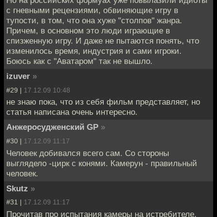
Но на российских формуах уже повылазили идиоты
с гневными рецензиями, обвиняющие игру в
тупости, в том, что она хуже "столпов" жанра.
Причем, в основном это люди играющие в
спизженную игру. И даже не пытаются понять, что
изменилось время, индустрия и сами игроки.
Боюсь как с "Аватаром" так не вышло.
izuver
»
#29 |
17.12.09 10:48
не знаю пока, что из себя фильм представляет, но
статья написана очень интересно.
Анжеросудженский GP
»
#30 |
17.12.09 11:17
Человек добивался всего сам. Со стороны
выглядело -цирк с конями. Камерун - правильный
человек.
Skutz
»
#31 |
17.12.09 11:17
Прочитав про испытания камеры на истребителе,