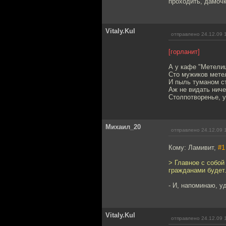
проходить, дамочк
Vitaly.Kul
отправлено 24.12.09 
[горланит]
А у кафе "Метели
Сто мужиков мете
И пыль туманом с
Аж не видать ниче
Столпотворенье, 
Михаил_20
отправлено 24.12.09 
Кому: Ламивит,
#1
> Главное с собой
гражданами будет
- И, напоминаю, у
Vitaly.Kul
отправлено 24.12.09 