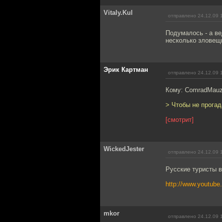
Vitaly.Kul
отправлено 24.12.09 
Подумалось - а ве
несколько зловещ
Эрик Картман
отправлено 24.12.09 
Кому: ComradMauz
> Чтобы не прогад
[смотрит]
WickedJester
отправлено 24.12.09 
Русские туристы в
http://www.youtu
mkor
отправлено 24.12.09 