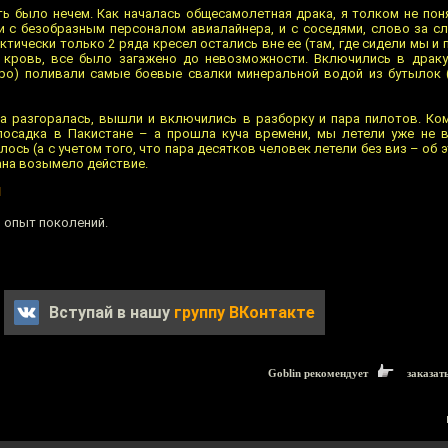
ть было нечем. Как началась общесамолетная драка, я толком не поня
и с безобразным персоналом авиалайнера, и с соседями, слово за сло
тически только 2 ряда кресел остались вне ее (там, где сидели мы и 
ь кровь, все было загажено до невозможности. Включились в драк
бро) поливали самые боевые свалки минеральной водой из бутылок
а разгоралась, вышли и включились в разборку и пара пилотов. Ко
посадка в Пакистане – а прошла куча времени, мы летели уже не в
лось (а с учетом того, что пара десятков человек летели без виз – об 
тана возымело действие.
й
ю опыт поколений.
Вступай в нашу
группу ВКонтакте
Goblin рекомендует
заказат