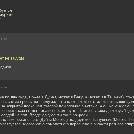
буется
мурится :
"
16:30
ет не забудь!!
одно!!!
16:31
 не помню куда, может в Дубаи, может в Баку, а может и в Ташкент), то
 пассажир проснулся, подумал, что едет в метро, стал искать свою сумк
 на закрытой полке над головой или вообще в багаже, а он же мыслями 
, спереть сам не мог - значит сосед, ну и... В итоге у соседа минус 1 (ка
 мордой на пол. Вроде документы тоже забрали.
на одном рейсе с Цзю (Дубаи-Москва), на другом с Валуевым (Москва-Пе
Чувствуется недоработка самолетного персонала в области разноса спир