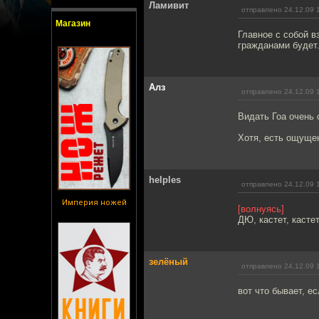
Ламивит
отправлено 24.12.09 
Магазин
Главное с собой в
гражданами будет
Алз
отправлено 24.12.09 
Видать Гоа очень
Хотя, есть ощуще
helples
отправлено 24.12.09 
Империя ножей
[волнуясь]
ДЮ, кастет, кастет
зелёный
отправлено 24.12.09 
вот что бывает, ес