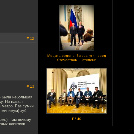
# 12
Медаль ордена "За заслуги перед
Отечеством" II степени
# 13
же была небольшая
у. Не нашел -
в метро. Раз сумки
к минимум) зуб,
РВИО
рмь). Там почему-
тных напитков.