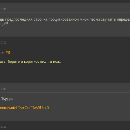
16:31
дь предпоследняя строчка процитированной мной песни звучит в опреде
ще!!!
16:32
er,
#8
ать, берите и короткоствол, и нож.
16:33
 Турции.
be.com/watch?v=CqfFIwWUkx0
16:33