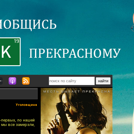
Уголовщина
о-первых, по нашей
к мы все замерзли,