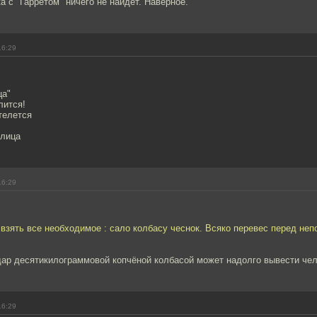
а с "Гарретом" ничего не найдет. Наверное.
16:29
ца"
лится!
телется
улица
16:29
 взять все необходимое : сало колбасу чеснок. Всяко перевес перед не
.
дар десятикилограммовой копчёной колбасой может надолго вывести чел
16:29