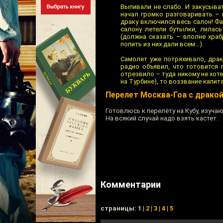
Выпивали не слабо. И закусыва
начал громко разговаривать – 
драку включился весь салон! Фак
салону летели бутылки, лилас
(должна сказать – вполне хра
попить из них дали всем…).
Самолет уже потряхивало, драк
радио объявил, что готовится 
отрезвило – туда никому не хоте
на Турбине), то воззвание капи
Перелет Москва-Гоа с драко
Готовлюсь к перелёту на Кубу, изуча
На всякий случай надо взять кастет.
Комментарии
cтраницы: 1 |
2
|
3
|
4
|
5