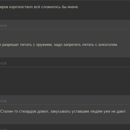
иров короткоствол всё сложилось бы иначе.
16:33
не разрешат летать с оружием, надо запретить летать с алкоголем.
16:35
16:36
е Сталин то стюардов довел, закусывать уставшим людям уже не дают.