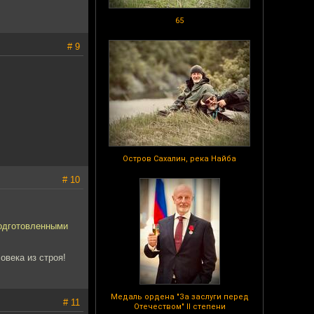
65
# 9
Остров Сахалин, река Найба
# 10
подготовленными
овека из строя!
Медаль ордена "За заслуги перед
# 11
Отечеством" II степени