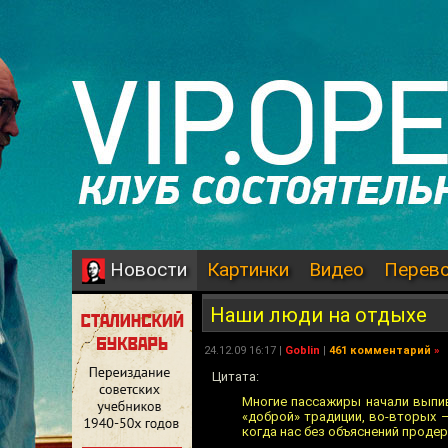
Картинки
Видео
Перев
Новости
Наши люди на отдыхе
24.12.09 16:17 |
Goblin
|
461 комментарий
»
Цитата:
Многие пассажиры начали выпиват
«доброй» традиции, во-вторых – 
когда нас без объяснений продер