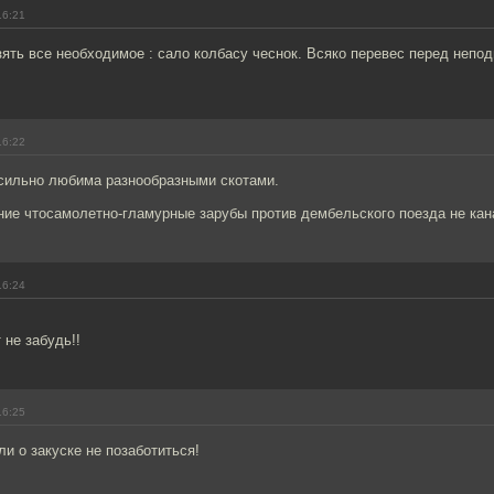
16:21
зять все необходимое : сало колбасу чеснок. Всяко перевес перед непо
.
16:22
 сильно любима разнообразными скотами.
ние чтосамолетно-гламурные зарубы против дембельского поезда не кан
16:24
 не забудь!!
16:25
ли о закуске не позаботиться!