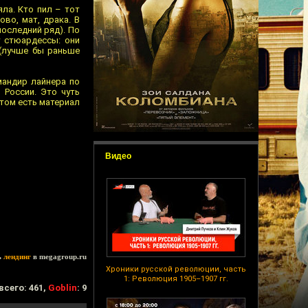
ла. Кто пил – тот
во, мат, драка. В
последний ряд). По
у стюардессы: они
 (лучше бы раньше
мандир лайнера по
 России. Это чуть
этом есть материал
Видео
ь
лендинг
в megagroup.ru
Хроники русской революции, часть
1: Революция 1905–1907 гг.
всего: 461,
Goblin
: 9