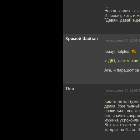
...
Народ глядит - лю
И просит, хоть и ж
"Давай, давай ещё
Хромой Шайтан
отправлено 24.12.09 
Кому: helples,
#3
> ДЮ, кастет, каст
Ага, и парашют за 
Thio
отправлено 24.12.09 
Как-то летел (уже
драка. Уже пьяный
правильно, она же
нет, значит сперли
мужика успокоили
Вот как то летел 
то драк не было. 