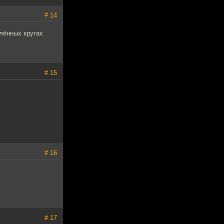
# 14
лённых кругах
# 15
# 16
# 17