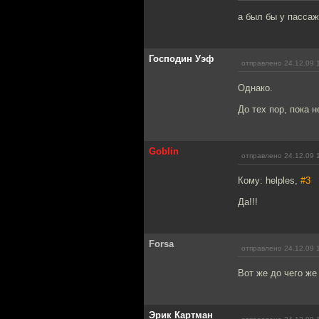
а был бы у пассаж
Господин Уэф
отправлено 24.12.09 
Однако.
До тех пор, пока 
Goblin
отправлено 24.12.09 
Кому: helples,
#3
Да!!!
Forsa
отправлено 24.12.09 
Вот же до чего ж
Эрик Картман