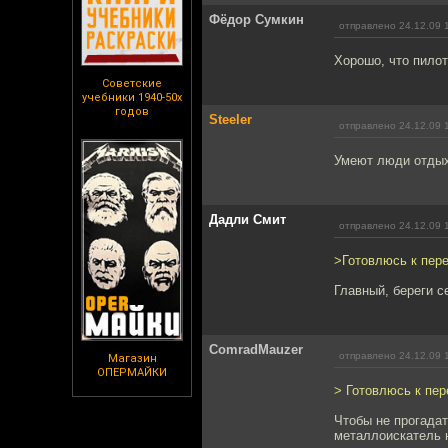
Фёдор Сумкин
отправлено 24.12.09 
Хорошо, что пилот
Советские
учебники 1940-50х
годов
Steeler
отправлено 24.12.09 
Умеют люди отдых
Дадли Смит
отправлено 24.12.09 
>Готовлюсь к пере
Главный, береги с
ComradMauzer
отправлено 24.12.09 
Магазин
ОПЕРМАЙКИ
> Готовлюсь к пер
Чтобы не прогадат
металлоискатель н