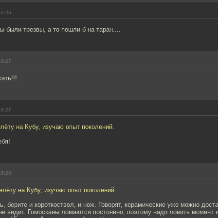
16:26
ы были трезвы, а то пошли б на таран....
16:27
ать!!!
16:27
лёту на Кубу, изучаю опыт поколений.
ебя!
16:28
елёту на Кубу, изучаю опыт поколений.
ь, берите и короткоствол, и нож. Говорят, керамические уже можно доста
е видит. Гомосканы ломаются постоянно, поэтому надо ловить момент 