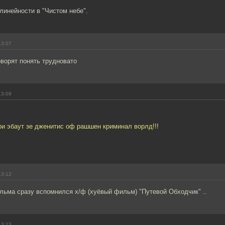
линейности в "Чистом небе".
13:07
оворят понять трудновато
13:09
ори эбаут зе дженитис оф рашшен криминал ворлд!!!
13:12
льма сразу вспомнился х/ф (хуёвый фильм) "Путевой Обходчик" ..
13:13