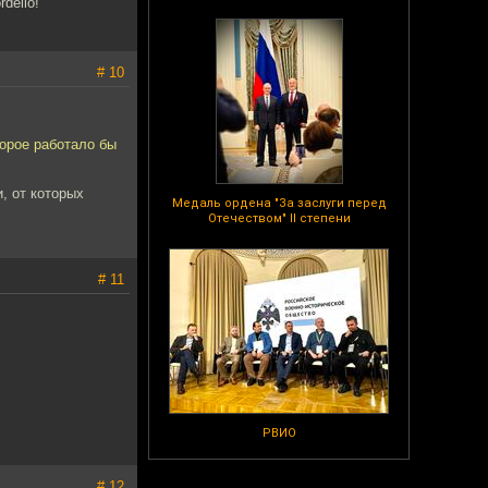
dello!
# 10
торое работало бы
, от которых
Медаль ордена "За заслуги перед
Отечеством" II степени
# 11
РВИО
# 12