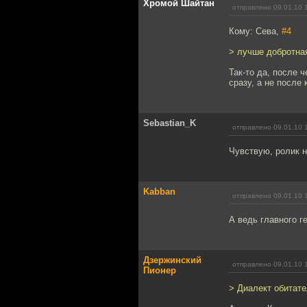
Хромой Шайтан
отправлено 09.01.10 
Кому: Сева,
#4
> лучше добротна
Так-то да, после 
сразу, а не после 
Sebastian_K
отправлено 09.01.10 
Чувствую, ролик н
Kabban
отправлено 09.01.10 
А ведь главного г
Дзержинский
отправлено 09.01.10 
Пионер
> Диалект обитат