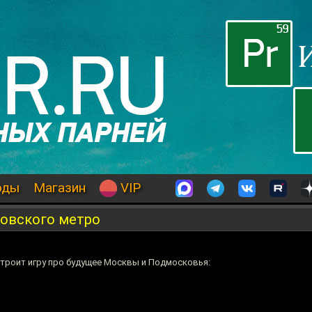
оды
Магазин
VIP
ковского метро
троит игру про будущее Москвы и Подмосковья: