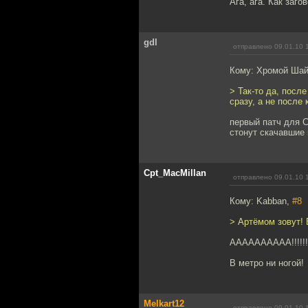
Ага, ага. Как заго
gdl
отправлено 09.01.10 
Кому: Хромой Ша
> Так-то да, посл
сразу, а не после 
первый патч для С
стонут скачавшие 
Cpt_MacMillan
отправлено 09.01.10 
Кому: Kabban,
#8
> Артёмом зовут! В
AAAAAAAAAA!!!!!!!!
В метро ни ногой!
Melkart12
отправлено 09.01.10 