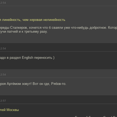
12:54
я линейность, чем херовая нелинейность
череды Сталкеров, хочется что б сваяли уже что-нибудь добротное. Кото
кучи патчей и к третьему разу.
12:54
адо в раздел English переносить )
12:54
ероя Артёмом зовут! Вот он где, Рябов-то.
12:57
елей Москвы