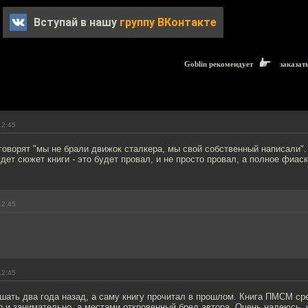
Вступай в нашу
группу ВКонтакте
Goblin рекомендует
заказат
12:45
говорят "мы не брали движок сталкера, мы свой собственный написали"
удет сюжет книги - это будет провал, и не просто провал, а полное фиаск
12:45
12:45
шать два года назад, а саму книгу прочитал в прошлом. Книга ПМСМ ср
 и занимательно, а местами откровенный бред автора. Очень надеюсь, ч