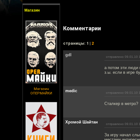
Магазин
Комментарии
cтраницы: 1 |
2
gdl
отправлено 09.01.10 
а потом эти люди 
з.ы. если в игре б
Магазин
medic
отправлено 09.01.10 
ОПЕРМАЙКИ
Сталкер в метро?
Хромой Шайтан
отправлено 09.01.10 
За игру начал слы
местами интиресно