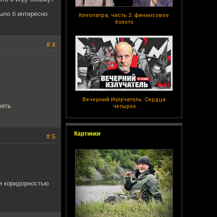
ыло б интиресно.
Клеопатра, часть 2: финансовое
болото
# 4
Вечерний Излучатель: Сердца
нять
четырех
Картинки
# 5
 и коридорностью