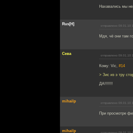
Нахавались мы не
Rus[H]
отправлено 09.01.10 
Мдя, чё они там г
Сева
отправлено 09.01.10 
Кому: Vic,
#14
> Зис из э тру ст
ДА!!!!!!!
mihailp
отправлено 09.01.10 
При просмотре фи
mihailp
отправлено 09.01.10 