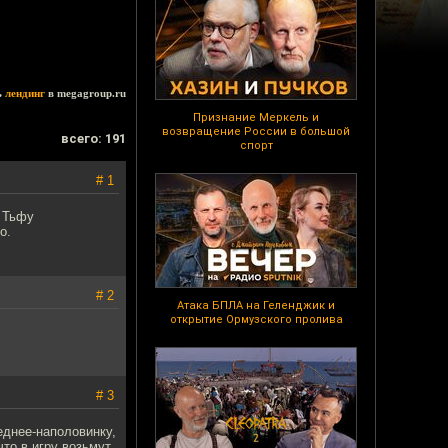
ь
лендинг
в megagroup.ru
Признание Меркель и
возвращение России в большой
всего: 191
спорт
# 1
. Тьфу
о.
# 2
Атака БПЛА на Геленджик и
открытие Ормузского пролива
# 3
еднее-наполовинку,
то в игру возьмут