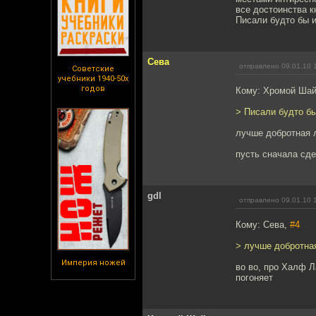
все достоинства к
Писали будто бы и
Сева
отправлено 09.01.10 
Советские
учебники 1940-50х
годов
Кому: Хромой Ша
> Писали будто бы
лучше добротная 
пусть сначала сде
gdl
отправлено 09.01.10 
Кому: Сева,
#4
> лучше добротна
Империя ножей
во во, про Халф Л
погоняет