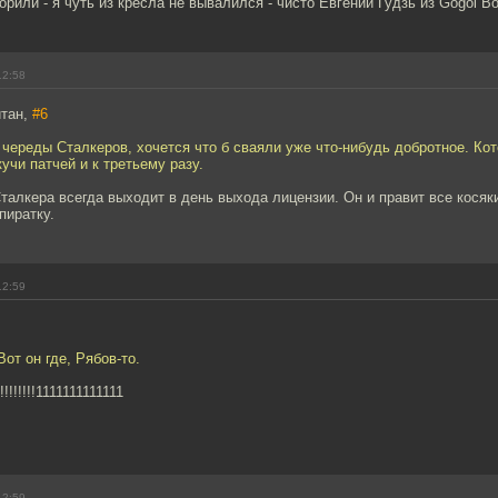
ворили - я чуть из кресла не вывалился - чисто Евгений Гудзь из Gogol Bor
12:58
йтан,
#6
е череды Сталкеров, хочется что б сваяли уже что-нибудь добротное. Ко
кучи патчей и к третьему разу.
талкера всегда выходит в день выхода лицензии. Он и правит все косяки
пиратку.
12:59
от он где, Рябов-то.
!!!!!!1111111111111
12:59