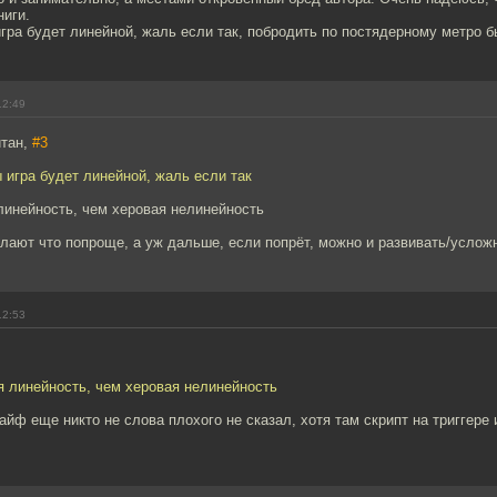
ниги.
гра будет линейной, жаль если так, побродить по постядерному метро б
12:49
йтан,
#3
 игра будет линейной, жаль если так
линейность, чем херовая нелинейность
лают что попроще, а уж дальше, если попрёт, можно и развивать/услож
12:53
я линейность, чем херовая нелинейность
айф еще никто не слова плохого не сказал, хотя там скрипт на триггере