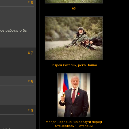
# 6
65
рое работало бы
# 7
Остров Сахалин, река Найба
# 8
# 9
Медаль ордена "За заслуги перед
Отечеством" II степени