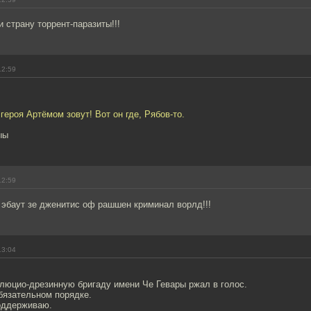
и страну торрент-паразиты!!!
12:59
героя Артёмом зовут! Вот он где, Рябов-то.
ыы
12:59
и эбаут зе дженитис оф рашшен криминал ворлд!!!
13:04
олюцио-дрезинную бригаду имени Че Гевары ржал в голос.
бязательном порядке.
оддерживаю.