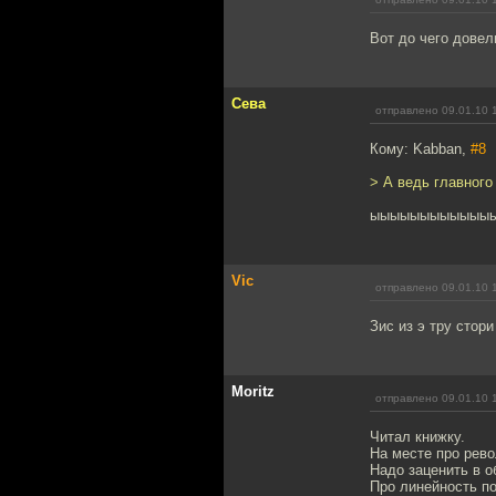
Вот до чего довел
Сева
отправлено 09.01.10 
Кому: Kabban,
#8
> А ведь главного 
ыыыыыыыыыыыы
Vic
отправлено 09.01.10 
Зис из э тру стор
Moritz
отправлено 09.01.10 
Читал книжку.
На месте про рев
Надо заценить в о
Про линейность п