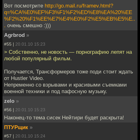
Вот посмотрите
http://go.mail.ru/framev.html?
q=%CA%E0%EF%F3%F1%F2%ED%E8%EA%20%EE
%F2%20%F1%EE%E7%E4%E0%F2%E5%EB%E5%E..
.
очень смешно :)))
Agrbrod
»
#55 |
20.01.10 15:23
> Собственно, не новость — порнографию лепят на
любой популярный фильм.
Получается, Трансформеров тоже поди стоит ждать
от Hustler Video.
Непременно со взрывами и красивыми съемками
военной техники и под пафосную музыку.
zelo
»
#56 |
20.01.10 15:23
Наконец-то тема сисек Нейтири будет раскрыта!
ПТУРщик
»
#57 |
20.01.10 15:24