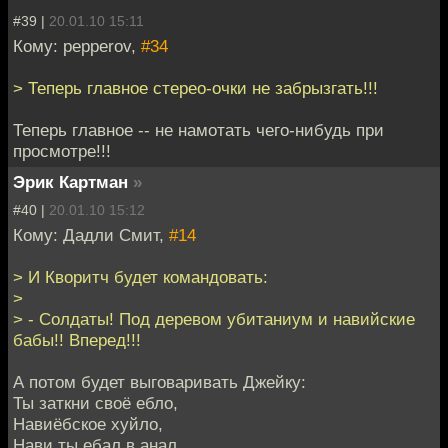
#39 |
20.01.10 15:11
Кому: pepperov,
#34
> Теперь главное стерео-очки не забрызгать!!!
Теперь главное -- не намотать чего-нибудь при
просмотре!!!
Эрик Картман
»
#40 |
20.01.10 15:12
Кому: Дадли Смит,
#14
> И Кворитч будет командовать:
>
> - Солдаты! Под деревом убитаниум и навийские
бабы!! Вперед!!!
А потом будет выговаривать Джейку:
Ты заткни своё ебло,
Навиёбское хуйло,
Нави ты ебал в анал