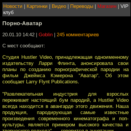
Новости
|
Картинки
|
Видео
|
Переводы
|
Магазин
|
VIP
клуб
Порно-Аватар
20.01.10 14:42
|
Goblin
|
245 комментариев
С мест сообщают:
Студия Hustler Video, принадлежащая одноименному
издательству Ларри Флинта, анонсировала свои
планы по созданию порнографической пародии на
фильм Джеймса Кэмерона "Аватар". Об этом
сообщает Larry Flynt Publications.
"Развлекательная индустрия для взрослых
переживает настоящий бум пародий, а Hustler Video
всегда находится в авангарде этого движения. Наша
продукция, пародирующая самые известные
произведения современного кинематографа и поп-
культуры, является примером высокого качества и
творческого подхода", — говорится в аннотации.