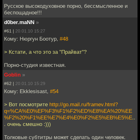
Русское высокодуховное порно, бессмысленное и
беспощадное!!!
d0ber.maNN
»
#61 |
20.01.10 15:27
Кому: Нюргун Боотур,
#48
> Кстати, а что это за "Прайват"?
Порно-студия известная.
Goblin
»
#62 |
20.01.10 15:29
Кому: Ekklesisast,
#54
> Вот посмотрите
http://go.mail.ru/framev.html?
q=%CA%E0%EF%F3%F1%F2%ED%E8%EA%20%EE
%F2%20%F1%EE%E7%E4%E0%F2%E5%EB%E5%E
..
. очень смешно :)))
Толковые субтитры может сделать один человек.