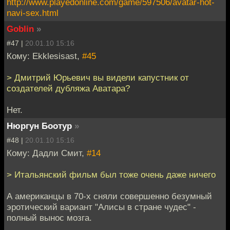
http://www.playedonline.com/game/597506/avatar-hot-
navi-sex.html
Goblin
»
#47 |
20.01.10 15:16
Кому: Ekklesisast,
#45
> Дмитрий Юрьевич вы видели капустник от
создателей дубляжа Аватара?
Нет.
Нюргун Боотур
»
#48 |
20.01.10 15:16
Кому: Дадли Смит,
#14
> Итальянский фильм был тоже очень даже ничего
А американцы в 70-х сняли совершенно безумный
эротический вариант "Алисы в стране чудес" -
полный вынос мозга.