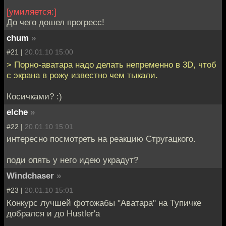
[умиляется:]
До чего дошел прогресс!
chum
»
#21 |
20.01.10 15:00
> Порно-аватара надо делать непременно в 3D, чтоб
с экрана в рожу известно чем тыкали.
Косичками? :)
elche
»
#22 |
20.01.10 15:01
интересно посмотреть на реакцию Стругацкого.
поди опять у него идею украдут?
Windchaser
»
#23 |
20.01.10 15:01
Конкурс лучшей фотожабы "Аватара" на Тупичке
добрался и до Hustler'а