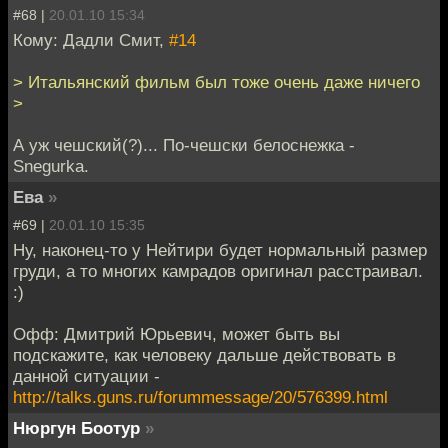
#68 |
20.01.10 15:34
Кому: Дадли Смит,
#14
> Итальянский фильм был тоже очень даже ничего
>
А уж чешский(?)... По-чешски белоснежка -
Snegurka.
Ева
»
#69 |
20.01.10 15:35
Ну, наконец-то у Нейтири будет нормальный размер
груди, а то многих камрадов оригинал расстраивал.
:)
Офф: Дмитрий Юрьевич, может быть вы
подскажите, как человеку дальше действовать в
данной ситуации -
http://talks.guns.ru/forummessage/20/576399.html
Нюргун Боотур
»