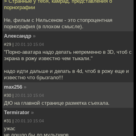
> Странные у тебя, камрад, представления о
порнографии
Не, фильм с Нильсеном - это стопроцентная
порнография (в плохом смысле).
Александр
»
#29 |
20.01.10 15:04
"Порно-аватара надо делать непременно в 3D, чтоб с
экрана в рожу известно чем тыкали."
надо идти дальше и делать в 4d, чтоб в рожу еще и
известно что брызгало!!!
max256
»
#30 |
20.01.10 15:04
ДЮ на главной странице разметка съехала.
Termirator
»
#31 |
20.01.10 15:04
ужас
не дошло бы до мультиков