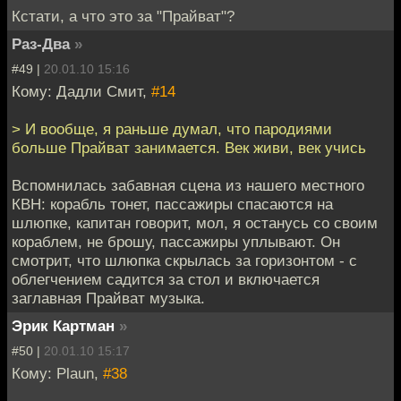
Кстати, а что это за "Прайват"?
Раз-Два
»
#49 |
20.01.10 15:16
Кому: Дадли Смит,
#14
> И вообще, я раньше думал, что пародиями
больше Прайват занимается. Век живи, век учись
Вспомнилась забавная сцена из нашего местного
КВН: корабль тонет, пассажиры спасаются на
шлюпке, капитан говорит, мол, я останусь со своим
кораблем, не брошу, пассажиры уплывают. Он
смотрит, что шлюпка скрылась за горизонтом - с
облегчением садится за стол и включается
заглавная Прайват музыка.
Эрик Картман
»
#50 |
20.01.10 15:17
Кому: Plaun,
#38