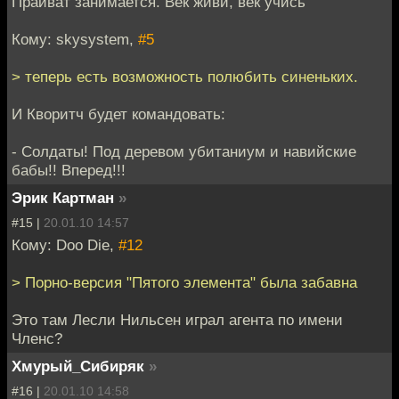
Прайват занимается. Век живи, век учись
Кому: skysystem,
#5
> теперь есть возможность полюбить синеньких.
И Кворитч будет командовать:
- Солдаты! Под деревом убитаниум и навийские
бабы!! Вперед!!!
Эрик Картман
»
#15 |
20.01.10 14:57
Кому: Doo Die,
#12
> Порно-версия "Пятого элемента" была забавна
Это там Лесли Нильсен играл агента по имени
Членс?
Хмурый_Сибиряк
»
#16 |
20.01.10 14:58