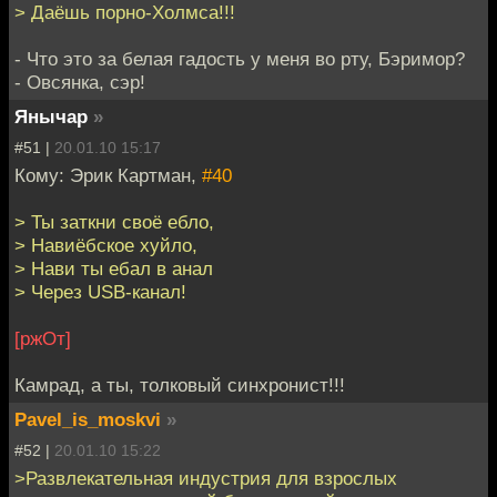
> Даёшь порно-Холмса!!!
- Что это за белая гадость у меня во рту, Бэримор?
- Овсянка, сэр!
Янычар
»
#51 |
20.01.10 15:17
Кому: Эрик Картман,
#40
> Ты заткни своё ебло,
> Навиёбское хуйло,
> Нави ты ебал в анал
> Через USB-канал!
[ржОт]
Камрад, а ты, толковый синхронист!!!
Pavel_is_moskvi
»
#52 |
20.01.10 15:22
>Развлекательная индустрия для взрослых