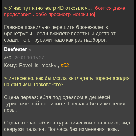
> У нас тут кинотеатр 4D открылся...
[боится даже
представить себе просмотр мегакино]
Главное правильно перешить бронежелет в
бронетрусы - если вжилете пластины достают
сзади, то с трусами надо как раз наоборот.
Beefeater
»
#60 |
20.01.10 15:27
Кому: Pavel_is_moskvi,
#52
> интересно, как бы могла выглядеть порно-пародия
на фильмы Тарковского?
Сцена первая: ебля под одеялом в дешёвой
туристической гостинице. Полчаса без изменения
позы.
Сцена вторая: ебля в туристическом спальнике, вид
снаружи палатки. Полчаса без изменения позы.