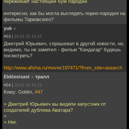
переживает настоящий бум пародий
интересно, как бы могла выглядеть порно-пародия на
фильмы Тарковского?
yuk
»
#53 |
20.01.10 15:23
Дмитрий Юрьевич, спрашивал в другой новости, но,
видимо, ты не заметил - фильм "Кандагар" будешь
посмотреть?
http://www.afisha.ru/movie/197471/?from_site=asearch
Ekklesisast
»
тралл
#54 |
20.01.10 15:23
Кому: Goblin,
#47
> Дмитрий Юрьевич вы видели капустник от
создателей дубляжа Аватара?
>
> Нет.