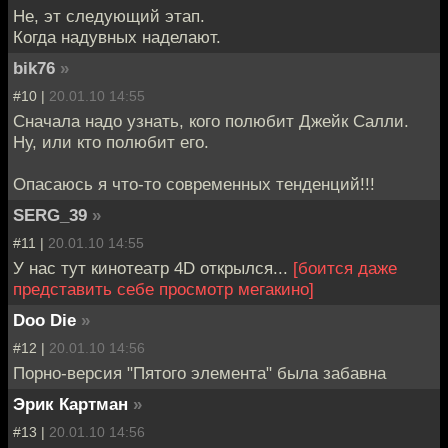
Не, эт следующий этап.
Когда надувных наделают.
bik76
»
#10 |
20.01.10 14:55
Сначала надо узнать, кого полюбит Джейк Салли.
Ну, или кто полюбит его.
Опасаюсь я что-то современных тенденций!!!
SERG_39
»
#11 |
20.01.10 14:55
У нас тут кинотеатр 4D открылся...
[боится даже
представить себе просмотр мегакино]
Doo Die
»
#12 |
20.01.10 14:56
Порно-версия "Пятого элемента" была забавна
Эрик Картман
»
#13 |
20.01.10 14:56