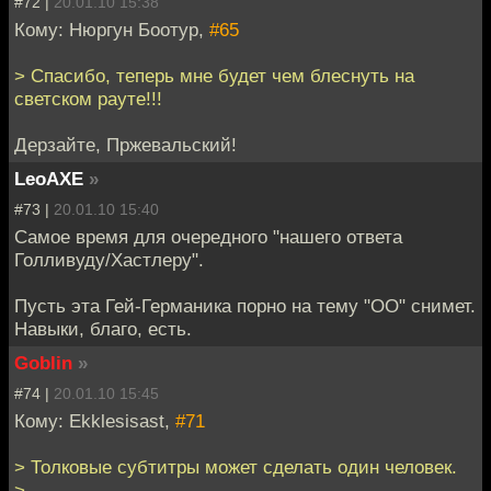
#72 |
20.01.10 15:38
Кому: Нюргун Боотур,
#65
> Спасибо, теперь мне будет чем блеснуть на
светском рауте!!!
Дерзайте, Пржевальский!
LeoAXE
»
#73 |
20.01.10 15:40
Самое время для очередного "нашего ответа
Голливуду/Хастлеру".
Пусть эта Гей-Германика порно на тему "ОО" снимет.
Навыки, благо, есть.
Goblin
»
#74 |
20.01.10 15:45
Кому: Ekklesisast,
#71
> Толковые субтитры может сделать один человек.
>