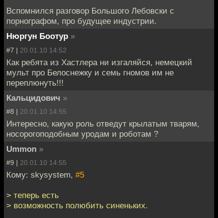
Вспомнился разговор Большого Лебовски с
порнографом, про будущее индустрии.
Нюргун Боотур
»
#7 |
20.01.10 14:52
Как ребята из Хастлера ни изгаляйся, немецкий
мульт про Белоснежку и семь гномов им не
переплюнуть!!!
Кальцидович
»
#8 |
20.01.10 14:55
Интересно, какую роль отведут крылатым тварям,
носорогоподобным уродам и роботам ?
Ummon
»
#9 |
20.01.10 14:55
Кому: skysystem,
#5
> теперь есть
> возможность полюбить синеньких.