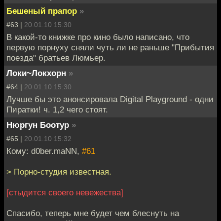
Бешеный прапор
»
#63 |
20.01.10 15:30
В какой-то книжке про кино было написано, что
первую порнуху сняли чуть ли не раньше "Прибытия
поезда" братьев Люмьер.
Локи~Локхорн
»
#64 |
20.01.10 15:30
Лучше бы это анонсировала Digital Playground - одни
Пиратки! ч. 1,2 чего стоят.
Нюргун Боотур
»
#65 |
20.01.10 15:32
Кому: d0ber.maNN,
#61
> Порно-студия известная.
[стыдится своего невежества]
Спасибо, теперь мне будет чем блеснуть на