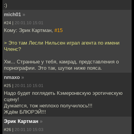
:)
mich01
»
#24 |
20.01.10 15:01
Кому: Эрик Картман,
#15
> Это там Лесли Нильсен играл агента по имени
Членс?
Хм... Странные у тебя, камрад, представления о
порнографии. Это так, шутки ниже пояса.
nmaxo
»
#25 |
20.01.10 15:01
Надо будет поглядеть Кэмеронвскую эротическую
сцену!
Думается, тож неплохо получилось!!!
Ждём БЛЮРЭЙ!!!
Эрик Картман
»
#26 |
20.01.10 15:03