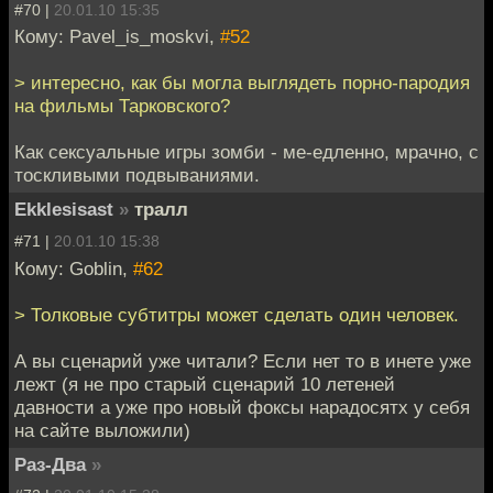
#70 |
20.01.10 15:35
Кому: Pavel_is_moskvi,
#52
> интересно, как бы могла выглядеть порно-пародия
на фильмы Тарковского?
Как сексуальные игры зомби - ме-едленно, мрачно, с
тоскливыми подвываниями.
Ekklesisast
»
тралл
#71 |
20.01.10 15:38
Кому: Goblin,
#62
> Толковые субтитры может сделать один человек.
А вы сценарий уже читали? Если нет то в инете уже
лежт (я не про старый сценарий 10 летеней
давности а уже про новый фоксы нарадосятх у себя
на сайте выложили)
Раз-Два
»