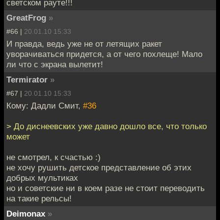
светском рауте!!!
GreatFrog
»
#66 |
20.01.10 15:33
И правда, ведь уже не от летящих ракет
уворачиваться придется, а от чего похлеще! Мало
ли что с экрана вылетит!
Termirator
»
#67 |
20.01.10 15:33
Кому: Дадли Смит,
#36
> До диснеевских уже давно дошло все, что только
может
не смотрел, к счастью :)
не хочу рушить детское представление об этих
добрых мультиках
но и советские ни в коем разе не стоит переводить
на такие рельсы!
Deimonax
»