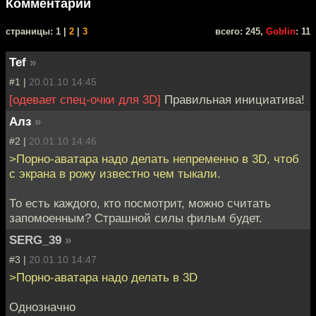
Комментарии
cтраницы: 1 |
2
|
3
всего: 245,
Goblin
: 11
Tef
»
#1 |
20.01.10 14:45
[одевает спец-очки для 3D]
Правильная инициатива!
Алз
»
#2 |
20.01.10 14:46
>Порно-аватара надо делать непременно в 3D, чтоб
с экрана в рожу известно чем тыкали.
То есть каждого, кто посмотрит, можно считать
запомоенным? Страшной силы фильм будет.
SERG_39
»
#3 |
20.01.10 14:47
>Порно-аватара надо делать в 3D
Однозначно