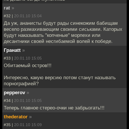
rat
»
#32 |
20.01.10 15:04
Да уж, ананисты будут рады синекожим бабищам
весело размахивающим своими сиськами. Каторых
будут наказывать "копченые" морпехи или
десантники своей несгибаемой волей к победе.
Гранаtt
»
#33 |
20.01.10 15:05
Обитаемый остров!!!
Интересно, какую версию потом станут называть
порнографией?
pepperov
»
#34 |
20.01.10 15:05
Теперь главное стерео-очки не забрызгать!!!
thederator
»
#35 |
20.01.10 15:09