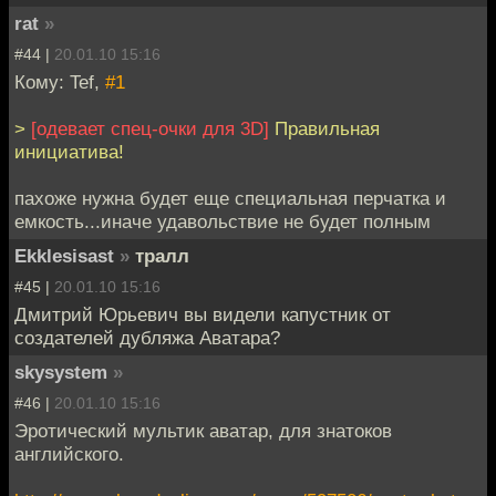
rat
»
#44 |
20.01.10 15:16
Кому: Tef,
#1
>
[одевает спец-очки для 3D]
Правильная
инициатива!
пахоже нужна будет еще специальная перчатка и
емкость...иначе удавольствие не будет полным
Ekklesisast
»
тралл
#45 |
20.01.10 15:16
Дмитрий Юрьевич вы видели капустник от
создателей дубляжа Аватара?
skysystem
»
#46 |
20.01.10 15:16
Эротический мультик аватар, для знатоков
английского.