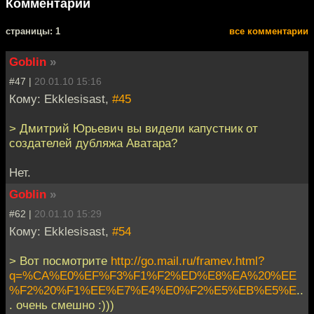
Комментарии
cтраницы: 1
все комментарии
Goblin
»
#47 |
20.01.10 15:16
Кому: Ekklesisast,
#45
> Дмитрий Юрьевич вы видели капустник от
создателей дубляжа Аватара?
Нет.
Goblin
»
#62 |
20.01.10 15:29
Кому: Ekklesisast,
#54
> Вот посмотрите
http://go.mail.ru/framev.html?
q=%CA%E0%EF%F3%F1%F2%ED%E8%EA%20%EE
%F2%20%F1%EE%E7%E4%E0%F2%E5%EB%E5%E
..
. очень смешно :)))