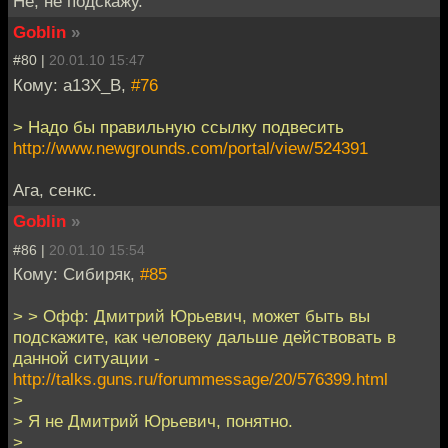
Не, не подскажу.
Goblin
»
#80 |
20.01.10 15:47
Кому: a13X_B,
#76
> Надо бы правильную ссылку подвесить
http://www.newgrounds.com/portal/view/524391
Ага, сенкс.
Goblin
»
#86 |
20.01.10 15:54
Кому: Сибиряк,
#85
> > Офф: Дмитрий Юрьевич, может быть вы
подскажите, как человеку дальше действовать в
данной ситуации -
http://talks.guns.ru/forummessage/20/576399.html
>
> Я не Дмитрий Юрьевич, понятно.
>