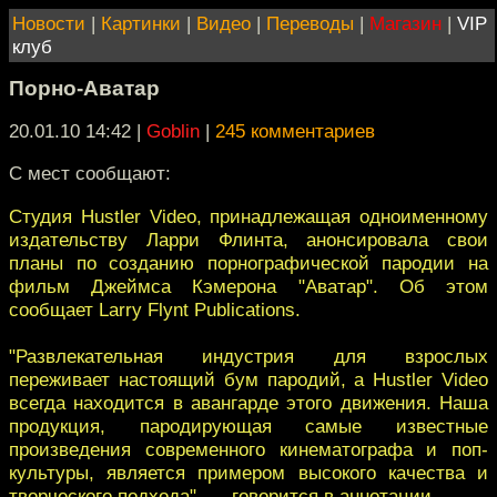
Новости
|
Картинки
|
Видео
|
Переводы
|
Магазин
|
VIP
клуб
Порно-Аватар
20.01.10 14:42
|
Goblin
|
245 комментариев
С мест сообщают:
Студия Hustler Video, принадлежащая одноименному
издательству Ларри Флинта, анонсировала свои
планы по созданию порнографической пародии на
фильм Джеймса Кэмерона "Аватар". Об этом
сообщает Larry Flynt Publications.
"Развлекательная индустрия для взрослых
переживает настоящий бум пародий, а Hustler Video
всегда находится в авангарде этого движения. Наша
продукция, пародирующая самые известные
произведения современного кинематографа и поп-
культуры, является примером высокого качества и
творческого подхода", — говорится в аннотации.