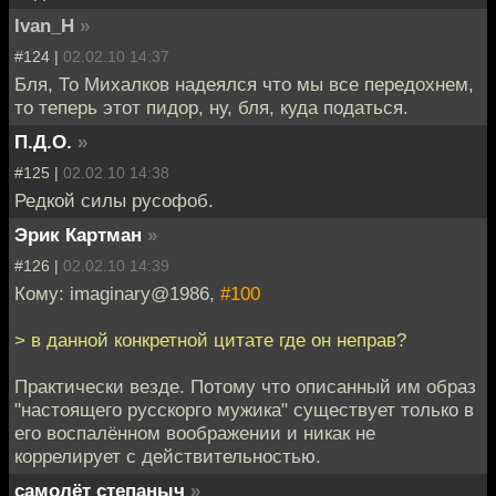
Ivan_H
»
#124 |
02.02.10 14:37
Бля, То Михалков надеялся что мы все передохнем,
то теперь этот пидор, ну, бля, куда податься.
П.Д.О.
»
#125 |
02.02.10 14:38
Редкой силы русофоб.
Эрик Картман
»
#126 |
02.02.10 14:39
Кому: imaginary@1986,
#100
> в данной конкретной цитате где он неправ?
Практически везде. Потому что описанный им образ
"настоящего русскорго мужика" существует только в
его воспалённом воображении и никак не
коррелирует с действительностью.
самолёт степаныч
»