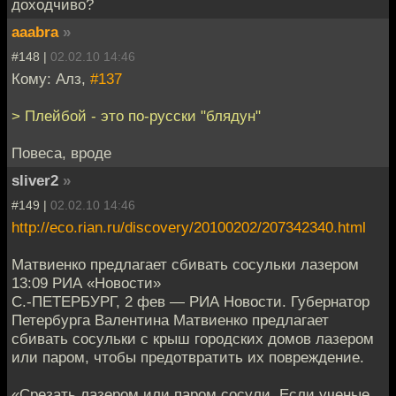
доходчиво?
aaabra
»
#148 |
02.02.10 14:46
Кому: Алз,
#137
> Плейбой - это по-русски "блядун"
Повеса, вроде
sliver2
»
#149 |
02.02.10 14:46
http://eco.rian.ru/discovery/20100202/207342340.html
Матвиенко предлагает сбивать сосульки лазером
13:09 РИА «Новости»
С.-ПЕТЕРБУРГ, 2 фев — РИА Новости. Губернатор
Петербурга Валентина Матвиенко предлагает
сбивать сосульки с крыш городских домов лазером
или паром, чтобы предотвратить их повреждение.
«Срезать лазером или паром сосули. Если ученые