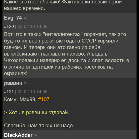
Какое знатное ебанько! Фактически новый герой
нашего времени.
Evg_74
»
#120 |
02.02.10 14:36
Вот что в таких "интеллигентах" поражает, так это
буд-то их все прожитые годы в СССР кормили
гавном. И теперь они это гавно из себя
выплёскивают направо и налево. А ведь в
Чехословакии наверно ел досыта и спал всласть в
отличие от детишек из рабочих посёлков на
окраинах!
раввин
»
#121 |
02.02.10 14:36
Кому: Max99,
#107
> Хоть в раввины отдавай.
Спасибо, нам таких не надо.
BlackAdder
»