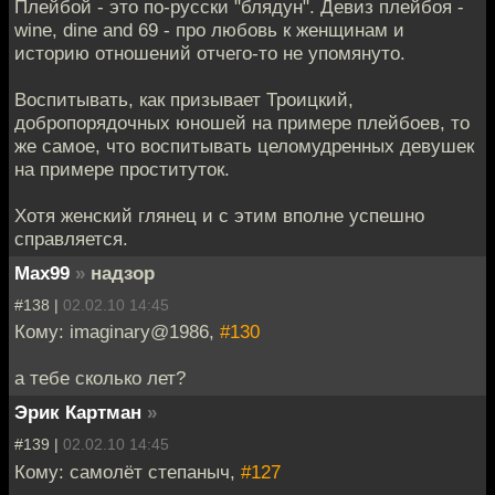
Плейбой - это по-русски "блядун". Девиз плейбоя -
wine, dine and 69 - про любовь к женщинам и
историю отношений отчего-то не упомянуто.
Воспитывать, как призывает Троицкий,
добропорядочных юношей на примере плейбоев, то
же самое, что воспитывать целомудренных девушек
на примере проституток.
Хотя женский глянец и с этим вполне успешно
справляется.
Max99
»
надзор
#138 |
02.02.10 14:45
Кому: imaginary@1986,
#130
а тебе сколько лет?
Эрик Картман
»
#139 |
02.02.10 14:45
Кому: самолёт степаныч,
#127