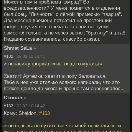
Может в том и проблема камрад? Во
вседозволенности? У меня помнится в отделении
был боец. "Личность" с лёгкой примесью "тварца".
Два месяца времени потратил на простейший
фокус, научил его отвечать за свои поступки
самостоятельно, а не через звонок "братику" в штаб.
Недавно созванивались, спасибо сказал.
Shmat SaLa
»
#132 |
02.02.10 14:41
> ненавижу формат «настоящего мужика»
Хватит! Артемка, хватит в попу баловаться.
Тебе в нее уже столько всякого напихали, что это
всякое дошло до мозга и прочно там обосновалось.
Скволл
»
#133 |
02.02.10 14:42
Кому: Sheldon,
#103
> но порывы пошутить насчет моей нормальности,
когда узнают, что я не пью и не курю, уже задрали.