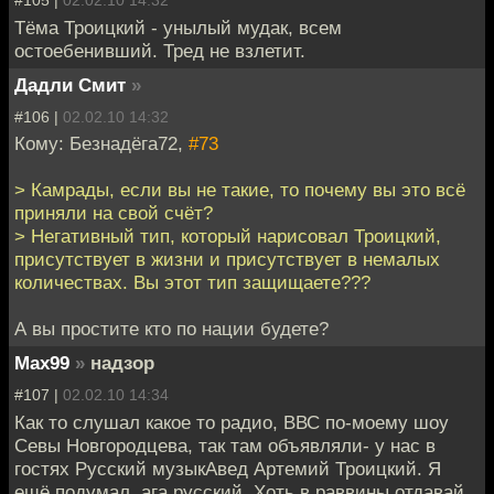
#105 |
02.02.10 14:32
Тёма Троицкий - унылый мудак, всем
остоебенивший. Тред не взлетит.
Дадли Смит
»
#106 |
02.02.10 14:32
Кому: Безнадёга72,
#73
> Камрады, если вы не такие, то почему вы это всё
приняли на свой счёт?
> Негативный тип, который нарисовал Троицкий,
присутствует в жизни и присутствует в немалых
количествах. Вы этот тип защищаете???
А вы простите кто по нации будете?
Max99
»
надзор
#107 |
02.02.10 14:34
Как то слушал какое то радио, ВВС по-моему шоу
Севы Новгородцева, так там объявляли- у нас в
гостях Русский музыкАвед Артемий Троицкий. Я
ещё подумал, ага русский..Хоть в раввины отдавай.