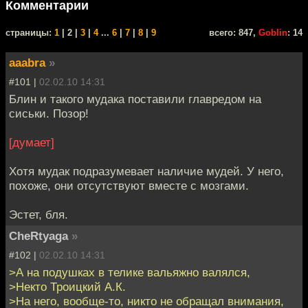
Комментарии
cтраницы:
1
| 2 |
3
|
4
...
6
|
7
|
8
|
9
всего: 847,
Goblin
: 14
aaabra
»
#101 |
02.02.10 14:31
Блин и такого мудака поставили главредом на
сиськи. Позор!
[думает]
Хотя мудак подразумевает наличие мудей. У него,
похоже, они отсутствуют вместе с мозгами.
Эстет, бля.
CheRtyaga
»
#102 |
02.02.10 14:31
>А на подушках в телике вальяжно валялся,
>Некто Троицкий А.К.
>На него, вообще-то, никто не обращал внимания,