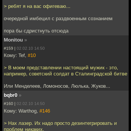
> ребят я на вас офигеваю...
очередной имбецил с раздвоенным сознанием
пора бы сдристнуть отсюда
Monitou
»
#159 |
02.02.10 14:50
Кому: Tef,
#10
> В моем представлении настоящий мужик - это,
например, советский солдат в Сталинградской битве
Или Менделеев, Ломоносов, Люлька, Жуков...
bqbr0
»
#160 |
02.02.10 14:50
Кому: Warthog,
#146
> Нах лазер. Их надо просто дезинтегрировать и
проблем никаких.