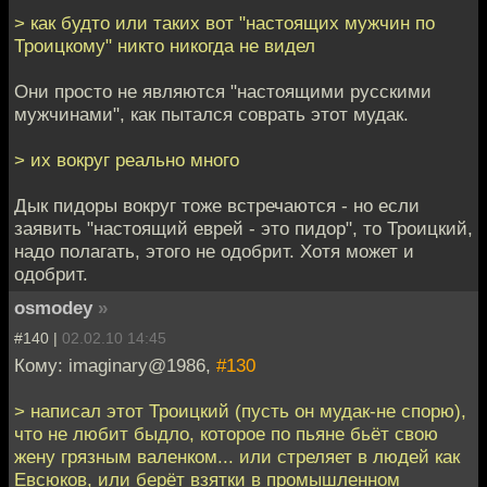
> как будто или таких вот "настоящих мужчин по
Троицкому" никто никогда не видел
Они просто не являются "настоящими русскими
мужчинами", как пытался соврать этот мудак.
> их вокруг реально много
Дык пидоры вокруг тоже встречаются - но если
заявить "настоящий еврей - это пидор", то Троицкий,
надо полагать, этого не одобрит. Хотя может и
одобрит.
osmodey
»
#140 |
02.02.10 14:45
Кому: imaginary@1986,
#130
> написал этот Троицкий (пусть он мудак-не спорю),
что не любит быдло, которое по пьяне бьёт свою
жену грязным валенком... или стреляет в людей как
Евсюков, или берёт взятки в промышленном