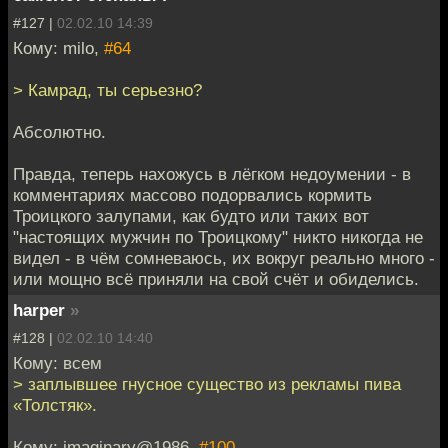
#127 |
02.02.10 14:39
Кому: milo,
#64
> Камрад, ты серьезно?
Абсолютно.
Правда, теперь нахожусь в лёгком недоумении - в
комментариях массово подорвались кормить
Троицкого залупами, как будто или таких вот
"настоящих мужчин по Троицкому" никто никогда не
видел - в чём сомневаюсь, их вокруг реально много -
или мощно всё приняли на свой счёт и обиделись.
harper
»
#128 |
02.02.10 14:40
Кому: всем
> заплывшее гнусное существо из рекламы пива
«Толстяк».
Кому: imaginary@1986,
#100