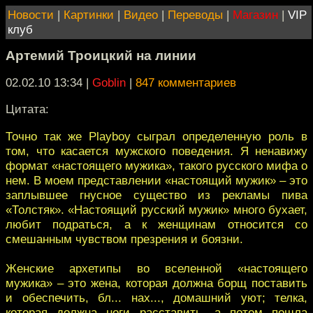
Новости
|
Картинки
|
Видео
|
Переводы
|
Магазин
|
VIP
клуб
Артемий Троицкий на линии
02.02.10 13:34
|
Goblin
|
847 комментариев
Цитата:
Точно так же Playboy сыграл определенную роль в
том, что касается мужского поведения. Я ненавижу
формат «настоящего мужика», такого русского мифа о
нем. В моем представлении «настоящий мужик» – это
заплывшее гнусное существо из рекламы пива
«Толстяк». «Настоящий русский мужик» много бухает,
любит подраться, а к женщинам относится со
смешанным чувством презрения и боязни.
Женские архетипы во вселенной «настоящего
мужика» – это жена, которая должна борщ поставить
и обеспечить, бл... нах..., домашний уют; телка,
которая должна ноги расставить, а потом пошла