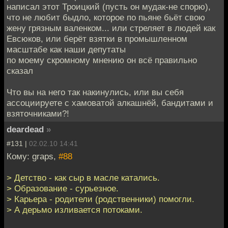
написал этот Троицкий (пусть он мудак-не спорю),
что не любит быдло, которое по пьяне бьёт свою
жену грязным валенком... или стреляет в людей как
Евсюков, или берёт взятки в промышленном
масштабе как наши депутаты
по моему скромному мнению он всё правильно
сказал
Что вы на него так накинулись, или вы себя
ассоциируете с хамоватой алкашнёй, бандитами и
взяточниками?!
deardead
»
#131 |
02.02.10 14:41
Кому: graps,
#88
> Детство - как сыр в масле катались.
> Образование - сурьезное.
> Карьера - родители (родственники) помогли.
> А дерьмо изливается потоками.