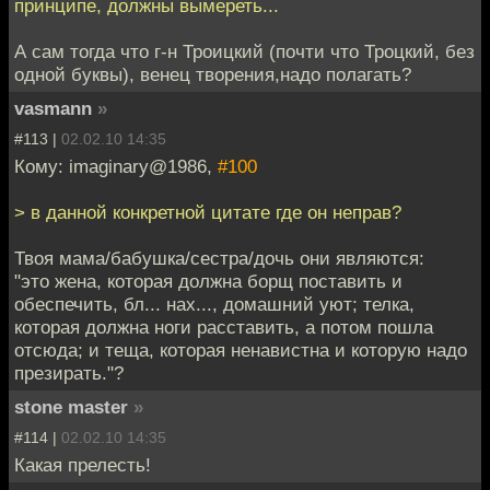
принципе, должны вымереть...
А сам тогда что г-н Троицкий (почти что Троцкий, без
одной буквы), венец творения,надо полагать?
vasmann
»
#113 |
02.02.10 14:35
Кому: imaginary@1986,
#100
> в данной конкретной цитате где он неправ?
Твоя мама/бабушка/сестра/дочь они являются:
"это жена, которая должна борщ поставить и
обеспечить, бл... нах..., домашний уют; телка,
которая должна ноги расставить, а потом пошла
отсюда; и теща, которая ненавистна и которую надо
презирать."?
stone master
»
#114 |
02.02.10 14:35
Какая прелесть!