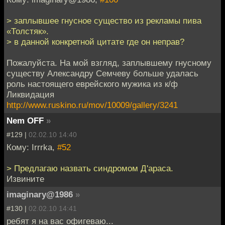
> заплывшее гнусное существо из рекламы пива
«Толстяк».
> в данной конкретной цитате где он неправ?
Пожалуйста. На мой взгляд, заплывшему гнусному
существу Александру Семчеву больше удалась
роль настоящего еврейского мужика из к/ф
Ликвидация
http://www.ruskino.ru/mov/10009/gallery/3241
Nem OFF
»
#129 |
02.02.10 14:40
Кому: Irrrka,
#52
> Предлагаю назвать синдромом Д'араса.
Извините
imaginary@1986
»
#130 |
02.02.10 14:41
ребят я на вас офигеваю...