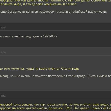
еррористической деятельности, политики, СМИ. Это делал Советский С
сегменте мира, и это делают американцы и сейчас.
с еще бы донести до умов некоторых граждан эльфийской наружности.
14:40
о стоила нефть году эдак в 1992-95 ?
14:40
до того момента, когда на карте повится Сталинград
камрад, но мне очень не хочется повторения Сталинграда. (Битвы имею в
14:41
мировой конкуренции, что там, к сожалению, используются такие вещи, 
еррористической деятельности, политики, СМИ. Это делал Советский Со