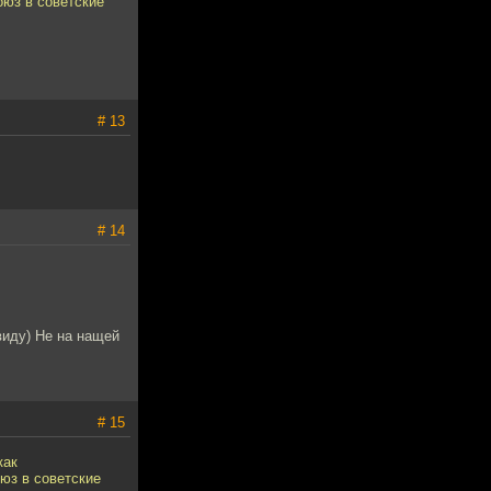
оюз в советские
# 13
# 14
виду) Не на нащей
# 15
как
юз в советские