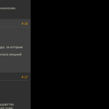
ехнологиях.
# 16
ада, за которым
сделала мощный
# 17
сударства.
ько хуже.