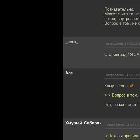
Познавательно.
Может я что то не
покоя, внутреннег
Вопрос в том, не 
_aero_
отправлено 24.02.10 
Сталинград? Я ЗА
Алз
отправлено 24.02.10 
Кому: kleron,
#9
> > Вопрос в том,
Нет, не кончится.
Хмурый_Сибиряк
отправлено 24.02.10 
> Таковы правила