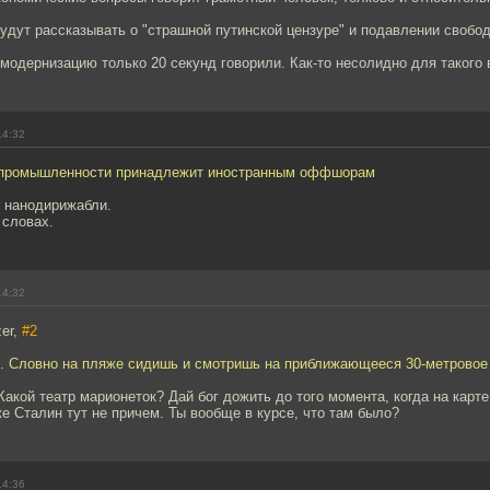
удут рассказывать о "страшной путинской цензуре" и подавлении свобо
модернизацию только 20 секунд говорили. Как-то несолидно для такого 
14:32
 промышленности принадлежит иностранным оффшорам
и нанодирижабли.
 словах.
14:32
er,
#2
о. Словно на пляже сидишь и смотришь на приближающееся 30-метровое
акой театр марионеток? Дай бог дожить до того момента, когда на карте
е Сталин тут не причем. Ты вообще в курсе, что там было?
14:36