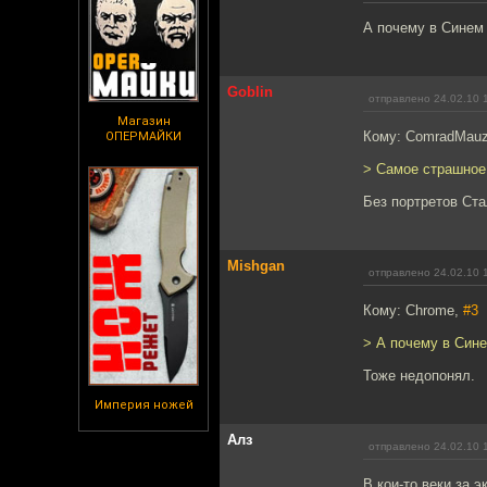
А почему в Синем
Goblin
отправлено 24.02.10 
Магазин
Кому: ComradMauz
ОПЕРМАЙКИ
> Самое страшное,
Без портретов Ста
Mishgan
отправлено 24.02.10 
Кому: Chrome,
#3
> А почему в Син
Тоже недопонял.
Империя ножей
Алз
отправлено 24.02.10 
В кои-то веки за 