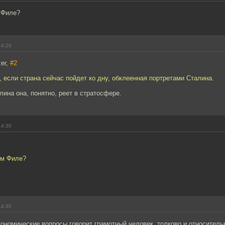
 Филе?
14:26
er,
#2
 если страна сейчас пойдет ко дну, обклеенная портретами Сталина.
лина она, понятно, реет в стратосфере.
14:30
ем Филе?
14:30
экономические вопросы говорит грамотный человек, толково и относитель