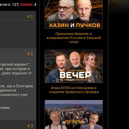
всего: 127,
Goblin
: 4
# 1
Признание Меркель и
возвращение России в большой
спорт
# 2
гарский вариант",
м, при котором в
, даже подыхая от
ов, как в Болгарии,
Атака БПЛА на Геленджик и
арионеток
открытие Ормузского пролива
ухачевского уже
унами.
# 3