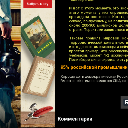
И вот с этого момента, это эко
этого момента у них определи
проводили постоянно. Кстати, 
сейчас, по-прежнему, на полити
около 200-300 миллионов долл
страны. Терактами занималось и 
Таковы правила мировой конк
террористической деятельности,
и это делают американцы и сейча
простой пример, что российски
учебников, может 1-2 исключе
Политбюро финансировало эту раб
95% российской промышлен
Хорошо хоть демократическая Россия
Вместо неё этим занимаются США, на
Комментарии