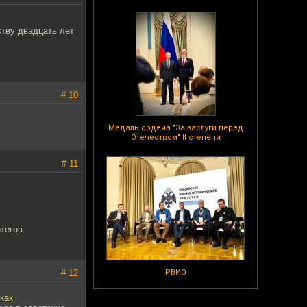
ству двадцать лет
# 10
Медаль ордена "За заслуги перед
Отечеством" II степени
# 11
тегов.
# 12
РВИО
как