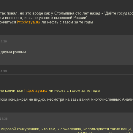
 так понял, но это вроде как у Столыпина сто лет назад - "Дайте государ
о и внешнего, и вы не узнаете нынешней России"
кончиться
http://tsya.ru/
ли нефть с газом за те годы
14:36
 двумя руками.
14:38
 не кончиться
http://tsya.ru/
ли нефть с газом за те годы
 Пока конца-края не видно, несмотря на завывания многочисленных Анали
14:38
 мировой конкуренции, что там, к сожалению, используются такие вещи, 