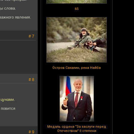
ды слова.
65
важного явления.
# 7
Остров Сахалин, река Найба
# 8
 цунами.
 повится
Медаль ордена "За заслуги перед
Отечеством" II степени
# 9