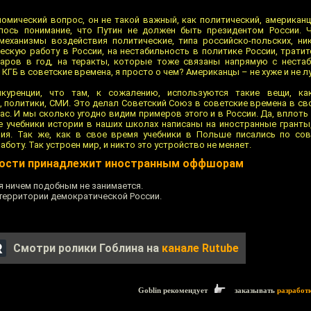
номический вопрос, он не такой важный, как политический, американ
лось понимание, что Путин не должен быть президентом России. 
механизмы воздействия политические, типа российско-польских, ни
ческую работу в России, на нестабильность в политике России, трати
аров в год, на теракты, которые тоже связаны напрямую с неста
КГБ в советские времена, я просто о чем? Американцы – не хуже и не л
уренции, что там, к сожалению, используются такие вещи, ка
 политики, СМИ. Это делал Советский Союз в советские времена в св
с. И мы сколько угодно видим примеров этого и в России. Да, вплоть 
е учебники истории в наших школах написаны на иностранные гранты, 
ния. Так же, как в свое время учебники в Польше писались по со
оту. Так устроен мир, и никто это устройство не меняет.
ности принадлежит иностранным оффшорам
 ничем подобным не занимается.
 территории демократической России.
Смотри ролики Гоблина на
канале Rutube
Goblin рекомендует
заказывать
разработ