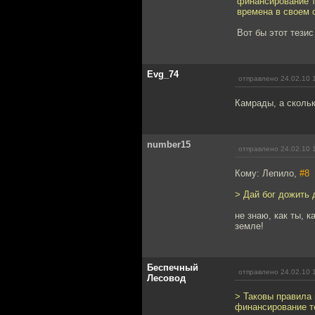
финансирование т
времена в своем 
Вот бы этот тези
Evg_74
отправлено 24.02.10 
Камрады, а скольк
number15
отправлено 24.02.10 
Кому: Лепило,
#8
> Дай бог дожить 
не знаю, как ты, 
земле!
Беспечный
отправлено 24.02.10 
Лесовод
> Таковы правила 
финансирование т