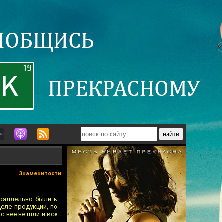
Знаменитости
араллельно были в
еле продукции, по
с нее не шли и все