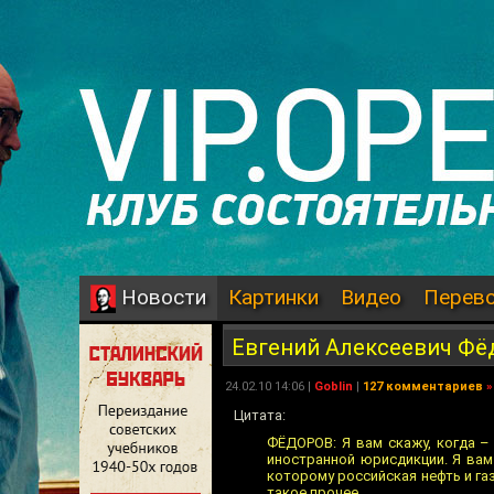
Картинки
Видео
Перев
Новости
Евгений Алексеевич Фё
24.02.10 14:06 |
Goblin
|
127 комментариев
»
Цитата:
ФЁДОРОВ: Я вам скажу, когда –
иностранной юрисдикции. Я вам
которому российская нефть и газ
такое прочее.