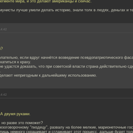
егменте мира, и это делают американцы и сейчас.
мунисты лучше умели делать историю, знали толк в людях, деньгах и т
14:42
м?
елательно, если вдруг начнётся возведение псевдопатриотического фас
катиться к краху.
не удастся доказать, что при советской власти страна действительно 
.
сделают непригодным к дальнейшему использованию.
14:42
ЗА двумя руками.
, но разве это поможет?
безоговорочному "пиздецу", развалу на более мелкие, марионеточные го
лишь немного скрашивает и сглаживает этот процесс, дальше будет тол