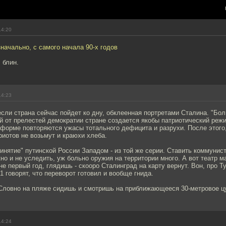
14:20
начально, с самого начала 90-х годов
 блин.
14:23
сли страна сейчас пойдет ко дну, обклеенная портретами Сталина. "Бол
й от прелестей демократии стране создается якобы патриотический режи
 форме повторяются ужасы тотального дефицита и разрухи. После этого
триотов не возьмут и краюхи хлеба.
ринятие" путинской России Западом - из той же серии. Ставить коммунист
жно и не уследить, уж больно оружия на территории много. А вот театр м
не первый год, глядишь - скооро Сталинград на карту вернут. Вон, про Т
1 говорят, что переворот готовил и вообще гнида.
 Словно на пляже сидишь и смотришь на приближающееся 30-метровое ц
14:24