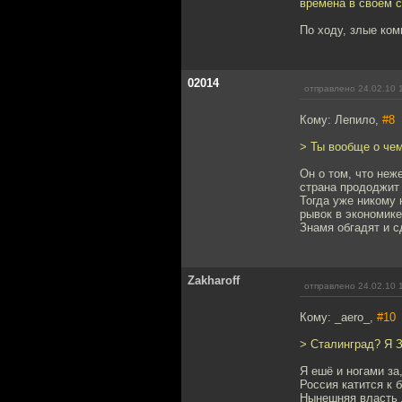
времена в своем с
По ходу, злые ком
02014
отправлено 24.02.10 
Кому: Лепило,
#8
> Ты вообще о че
Он о том, что неж
страна прододжит 
Тогда уже никому 
рывок в экономике
Знамя обгадят и 
Zakharoff
отправлено 24.02.10 
Кому: _aero_,
#10
> Сталинград? Я 
Я ешё и ногами за
Россия катится к 
Нынешняя власть 