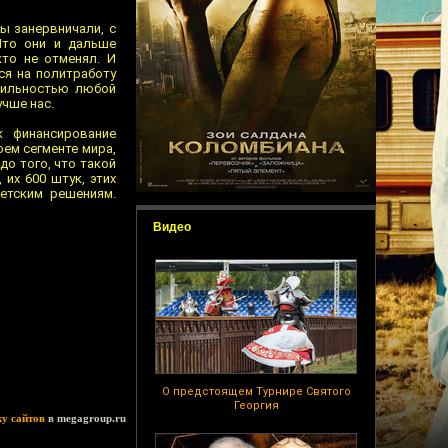
цы занервничали, с
Что они и дальше
кто не отменял. И
тся на политработу
бильностью любой
учше нас.
к финансирование
оем сегменте мира,
до того, что такой
их 600 штук, этих
ветским решениям.
Видео
О предстоящем Турнире Святого
Георгия
ку сайтов
в megagroup.ru