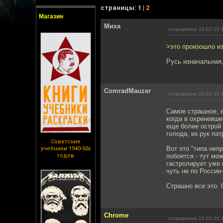
cтраницы: 1 |
2
Магазин
Миха
отправлено 24.02.10 
>это произошло из
Русь изначальная,
ComradMauzer
отправлено 24.02.10 
Самое страшное, е
когда в охреневше
еще более острой
голода, из рук па
Советские
Вот это "типа неп
учебники 1940-50х
годов
побоятся - тут мо
гастролирует уже 
чуть не по России-
Страшно все это.
Chrome
отправлено 24.02.10 