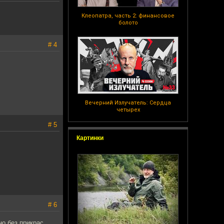
Клеопатра, часть 2: финансовое
болото
# 4
Вечерний Излучатель: Сердца
четырех
# 5
Картинки
# 6
но без прикрас.