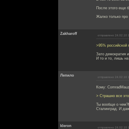
После этого еще б
Жалко только про 
Zakharoff
отправлено 24.02.10 
>95% российской
Зато демократия 
И то и то, лишь на
Лепило
отправлено 24.02.10 
Кому: ComradMauz
> Страшно все эт
Ты вообще о чем?К
Сталинград. И даж
kleron
отправлено 24.02.10 