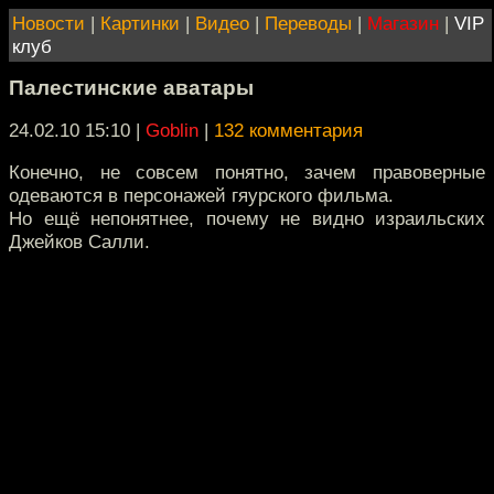
Новости
|
Картинки
|
Видео
|
Переводы
|
Магазин
|
VIP
клуб
Палестинские аватары
24.02.10 15:10
|
Goblin
|
132 комментария
Конечно, не совсем понятно, зачем правоверные
одеваются в персонажей гяурского фильма.
Но ещё непонятнее, почему не видно израильских
Джейков Салли.