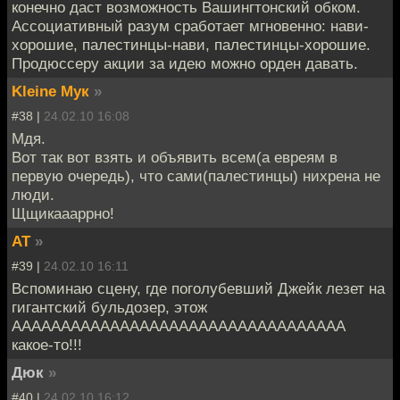
конечно даст возможность Вашингтонский обком.
Ассоциативный разум сработает мгновенно: нави-
хорошие, палестинцы-нави, палестинцы-хорошие.
Продюссеру акции за идею можно орден давать.
Kleine Мук
»
#38 |
24.02.10 16:08
Мдя.
Вот так вот взять и объявить всем(а евреям в
первую очередь), что сами(палестинцы) нихрена не
люди.
Щщикаааррно!
AT
»
#39 |
24.02.10 16:11
Вспоминаю сцену, где поголубевший Джейк лезет на
гигантский бульдозер, этож
АААААААААААААААААААААААААААААААААА
какое-то!!!
Дюк
»
#40 |
24.02.10 16:12