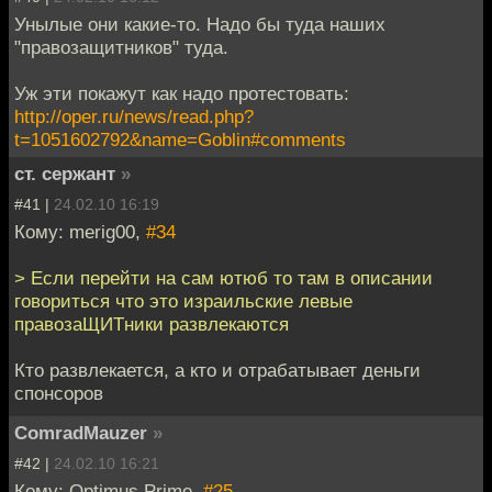
Унылые они какие-то. Надо бы туда наших
"правозащитников" туда.
Уж эти покажут как надо протестовать:
http://oper.ru/news/read.php?
t=1051602792&name=Goblin#comments
ст. сержант
»
#41 |
24.02.10 16:19
Кому: merig00,
#34
> Если перейти на сам ютюб то там в описании
говориться
что это израильские левые
правозаЩИТники развлекаются
Кто развлекается, а кто и отрабатывает деньги
спонсоров
ComradMauzer
»
#42 |
24.02.10 16:21
Кому: Optimus Prime,
#25