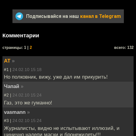
Подписывайся на наш
канал в Telegram
Комментарии
cтраницы: 1 |
2
всего: 132
AT
»
#1 |
24.02.10 15:18
Но полковник, вижу, уже дал им прикурить!
Чапай
»
#2 |
24.02.10 15:24
Газ, это же гуманно!
vasmann
»
#3 |
24.02.10 15:24
Журналисты, видно не испытывают иллюзий, и
цинично надели маски и бронежилеты!!!