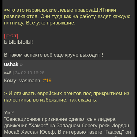
>что это израильские левые правозаЩИТники
развлекаются. Они туда как на работу ездят каждую
пятницу. Все уже привыкшие.
[рж0т]
ЫЫЫЫЫЫ!
В таком аспекте всё еще круче выходит!!
ushak
»
#46 |
24.02.10 16:26
Кому: vasmann,
#19
> И отзывать еврейских агентов под прикрытием из
палестины, во избежание, так сказать.
Уже!
"Сенсационное признание сделал сын лидера
движения "Хамас" на Западном берегу реки Иордан
Мосаб Хассан Юсеф. В интервью газете "Гаарец" он