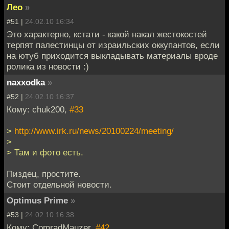
Лео
»
#51 |
24.02.10 16:34
Это характерно, кстати - какой накал жестокостей
терпят палестинцы от израильских оккупантов, если
на ютуб приходится выкладывать материалы вроде
ролика из новости :)
naxxodka
»
#52 |
24.02.10 16:37
Кому: chuk200,
#33
>
http://www.irk.ru/news/20100224/meeting/
>
> Там и фото есть.
Пиздец, простите.
Стоит отдельной новости.
Optimus Prime
»
#53 |
24.02.10 16:38
Кому: ComradMauzer,
#42