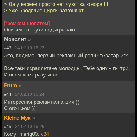
> Да у евреев просто нет чувства юмора !!!
> Уже бродячие цирки разгоняют.
[громким шопотом]
Они им со скуки подыгрывают!
Монолит
»
#43 |
24.02.10 16:22
Это, видимо, первый рекламный ролик "Аватар-2"?
Все-таки израильтяне молодцы. Тебе одну - ты три.
И всем все сразу ясно.
Frum
»
#44 |
24.02.10 16:24
Интересная рекламная акция ))
С огоньком ))
Kleine Мук
»
#45 |
24.02.10 16:26
Кому: merig00,
#34