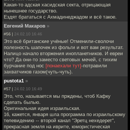
Какая-то адская хасидская секта, отрицающая
нынешнее государство.
Ездят брататься с Ахмадинеджадом и всё такое.
Евгений Макаров
»
#56 |
24.02.10 16:46
Это всё британские учёные! Отменили-сволочи
полезность шапочек из фольги и вот вам результат.
Налицо начало вторжения инопланетников. И евреи
что? Да они-то заместо световых мечей, с тихим
бурчание под нос
[понаехали тут]
-потравили
захватчиков газом(чуть-чуть).
pustota1
»
#57 |
24.02.10 16:49
Это, что, называется мы прждены, чтоб Кафку
сделать былью.
Оригинальная идея израильская.
16, кажется, января шла программа по израильскому
телевидению -- второй канал "Эретц нехедерет",
прекрасная земля на иврите, юмористическая