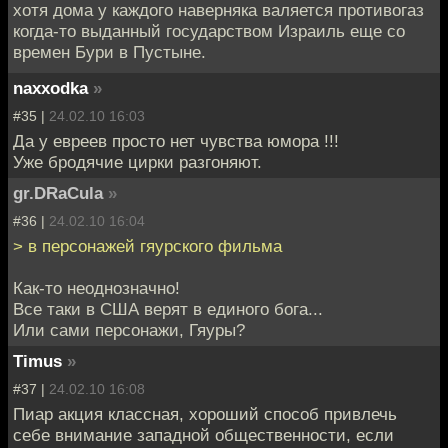
хотя дома у каждого наверняка валяется противогаз
когда-то выданный государством Израиль еще со
времен Бури в Пустыне.
naxxodka
»
#35 |
24.02.10 16:03
Да у евреев просто нет чувства юмора !!!
Уже бродячие цирки разгоняют.
gr.DRaCula
»
#36 |
24.02.10 16:04
> в персонажей гяурского фильма
Как-то неоднозначно!
Все таки в США верят в единого бога...
Или сами персонажи, Гяуры?
Timus
»
#37 |
24.02.10 16:08
Пиар акция классная, хороший способ привлечь
себе внимание западной общественности, если