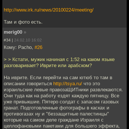
http://www.irk.ru/news/20100224/meeting/
Там и фото есть.
merig00
»
#34 |
24.02.10 16:02
Кому: Pacho,
#26
> > Кстати, мужик начиная с 1:52 на каком языке
разговаривает? Иврите или арабском?
На иврите. Если перейти на сам ютюб то там в
описании говориться
http://tsya.ru/
что это
израильские левые правозаЩИТники развлекаются.
Они туда как на работу ездят каждую пятницу. Все
уже привыкшие. Пятеро солдат с запасом газовых
гранат. Подготовленные фотографы в касках и
противогазах ну и "беззащитные палестинцы"
которые на самом деле граждане Израиля с
целлофановыми пакетами для большего эффекта,