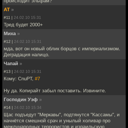
происходит эльфам?
AT
»
#11 |
24.02.10 15:31
Тред будет 2000+
Миха
»
#12 |
24.02.10 15:31
мда, вот он новый облик борцов с империализмом.
Деградация налицо.
Чапай
»
#13 |
24.02.10 15:31
Кому: CnuPT,
#7
Ну да. Копирайт забыл поставить. Извините.
Господин Уэф
»
#14 |
24.02.10 15:34
Щас подъедут "Меркавы", подтянутся "Кассамы", и
начнётся смешной срач и унылый холивар про
международных террористов и израильскую