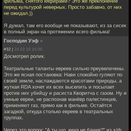
фильма, снятого кяфирами? Это же преклонение
перед культурой неверных. Просто забавно, от них
не ожидал.))
Я думал, там его вообще не показывают, из за сисек
в полный экран на протяжении всего фильма!
Господин Уэф
»
#32 |
24.02.10 16:00
Досмотрел ролик.
Театральные таланты евреев сильно преувеличены.
Это же ясная постановка: Нави спокойно гуляют по
своей земле, наслаждаются красотами природы, а
жуткая RDA хочет их всех выселить и посылает
против них убийцу и расиста Кворитча с газом. Ну и
умные евреи, не распознав манёвр палестинцев,
применяют газ, прямо как в фильме. Остаётся
загадкой, откуда столько евреев в театральных
труппах.
Через это вопрос "А ты шо, кина не бачив?" из х/ф