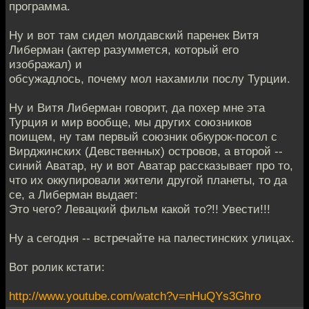
программа.
Ну и вот там сидел молдавский паренек Витя
Либерман (актер разуммется, который его
изображал) и
обсужадлось, почему мол нахамили послу Турции.
Ну и Витя Либерман говорит, да похер мне эта
Турция и мир вообще, мы других союзников
поищем, ну там первый союзник обкурок-посол с
Вирджинских (Девственных) островов, а второй --
синий Аватар, ну и вот Аватар рассказывает про то,
что их оккупировали жители другой планеты, то да
се, а Либерман выдает:
Это чего? Левацкий фильм какой то?!! Увести!!!
Ну а сегодня -- встречайте на палестинских улицах.
Вот ролик кстати:
http://www.youtube.com/watch?v=nHuQYs3Ghro