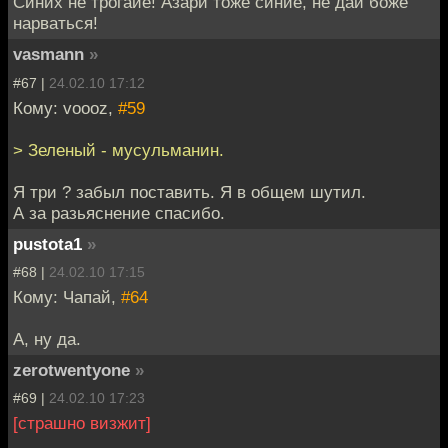
Синих не трогайе! Азари тоже синие, не дай боже
нарваться!
vasmann
»
#67 |
24.02.10 17:12
Кому: voooz,
#59
> Зеленый - мусульманин.
Я три ? забыл поставить. Я в общем шутил.
А за разьяснение спасибо.
pustota1
»
#68 |
24.02.10 17:15
Кому: Чапай,
#64
А, ну да.
zerotwentyone
»
#69 |
24.02.10 17:23
[страшно визжит]