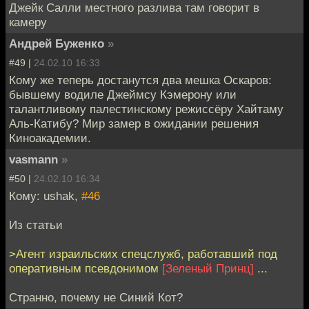
Джейк Салли местного разлива там говорит в
камеру
Андрей Буженко
»
#49 |
24.02.10 16:33
Кому же теперь достанутся два мешка Оскаров:
бывшему водиле Джеймсу Кэмерону или
талантливому палестинскому режиссёру Хайтаму
Аль-Катибу? Мир замер в ожидании решения
Киноакадемии.
vasmann
»
#50 |
24.02.10 16:34
Кому: ushak,
#46
Из статьи
>Агент израильских спецслужб, работавший под
оперативным псевдонимом
[Зеленый Принц]
...
Странно, почему не Синий Кот?