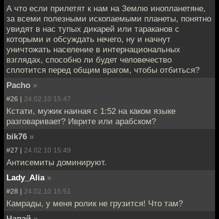
А что если прилетят к нам на Землю инопланетяне,
за всеми полезными ископаемыми планеты, понятно
увидят в нас тупых дикарей или тараканов с
которыми и обсуждать нечего, ну и начнут
уничтожать население в интернациональных
взглядах, способно ли будет человечество
сплотится перед общим врагом, чтобы отбиться?
Pacho
»
#26 |
24.02.10 15:47
Кстати, мужик наиная с 1:52 на каком языке
разговаривает? Иврите или арабском?
bik76
»
#27 |
24.02.10 15:49
Антисемиты доминируют.
Lady_Alia
»
#28 |
24.02.10 15:51
Камрады, у меня ролик не грузится! Что там?
Чапай
»