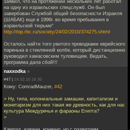
заявил, что на протяжении нескольких лет работал
на одну из израильских спецслужб. Он был
завербован Службой общей безопасности Израиля
(ШАБАК) еще в 1996г. во время пребывания в
израильской тюрьме"
http://top.rbc.ru/society/24/02/2010/374275.shtml
Осталось найти того увитого проводками еврейского
паренька в стеклянной колбе, который дистанционно
руководил хамасовским туловищем. Видать,
программа дала сбой!!!
naxxodka
»
#47 |
24.02.10 16:30
Кому: ComradMauzer,
#42
> Ну, типа, колониальные замашки, капитализм и
монетаризм для них такая же древность, как для нас
культура Междуречья и фараоны Египта?
>
Камрад, извини, конечно, но с развитием