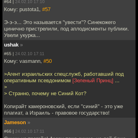
#64 |
24.02.10 17:10
Кому: pustota1,
#57
Э-э-э... Это называется "увести"? Синекожего
цинично пристрелили, под аплодисменты публики.
Увели укурка...
ushak
»
#65 |
24.02.10 17:11
Кому: vasmann,
#50
>Агент израильских спецслужб, работавший под
оперативным псевдонимом
[Зеленый Принц]
...
>
> Странно, почему не Синий Кот?
Копирайт камероновский, если "синий" - это уже
плагиат, а Израиль - правовое государство!
Jameson
»
#66 |
24.02.10 17:11