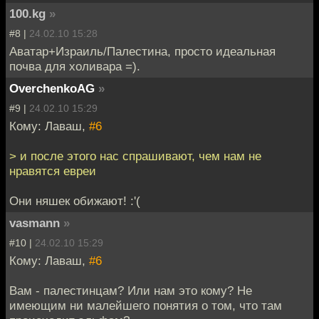
100.kg
»
#8 |
24.02.10 15:28
Аватар+Израиль/Палестина, просто идеальная
почва для холивара =).
OverchenkoAG
»
#9 |
24.02.10 15:29
Кому: Лаваш,
#6
> и после этого нас спрашивают, чем нам не
нравятся евреи
Они няшек обижают! :'(
vasmann
»
#10 |
24.02.10 15:29
Кому: Лаваш,
#6
Вам - палестинцам? Или нам это кому? Не
имеющим ни малейшего понятия о том, что там