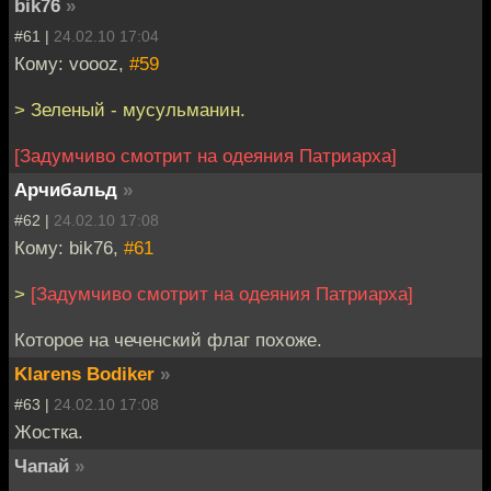
bik76
»
#61 |
24.02.10 17:04
Кому: voooz,
#59
> Зеленый - мусульманин.
[Задумчиво смотрит на одеяния Патриарха]
Арчибальд
»
#62 |
24.02.10 17:08
Кому: bik76,
#61
>
[Задумчиво смотрит на одеяния Патриарха]
Которое на чеченский флаг похоже.
Klarens Bodiker
»
#63 |
24.02.10 17:08
Жостка.
Чапай
»