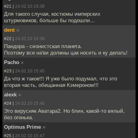
#21 |
24.02.10 15:38
Для такого случая, костюмы имперских
штурмовиков, больше бы подошли...
dent
»
#22 |
24.02.10 15:38
Пандора - сионистская планета.
Поэтому все на'ви должны цак носить и ку делать!
Pacho
»
#23 |
24.02.10 15:45
Да что ж такое!!! Я уже было подумал, что это
вторая часть, обещанная Кэмероном!!!
alexk
»
#24 |
24.02.10 15:45
Это вирусняк Аватара2. Но блин, какой-то вялый,
без огонька.
Optimus Prime
»
#25 |
24.02.10 15:47