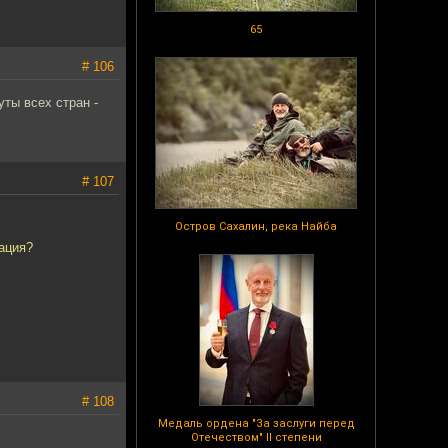
65
# 106
ты всех стран -
# 107
Остров Сахалин, река Найба
нация?
# 108
Медаль ордена "За заслуги перед
Отечеством" II степени