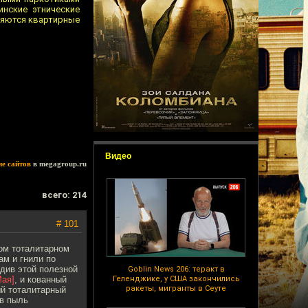
нские этнические
ляются квартирные
Видео
ие сайтов
в megagroup.ru
всего: 214
# 101
ном тоталитарном
ам и гнили по
идив этой полезной
Goblin News 206: теракт в
Мая]
, и кованный
Геленджике, у США закончились
ракеты, мигранты в Сеуте
ый тоталитарный
 в пыль