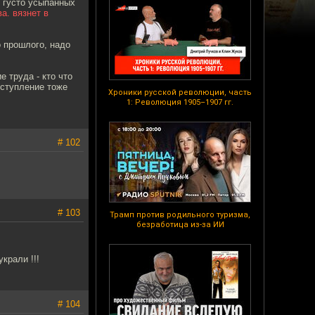
 густо усыпанных
а. вязнет в
 прошлого, надо
 труда - кто что
еступление тоже
Хроники русской революции, часть
1: Революция 1905–1907 гг.
# 102
# 103
Трамп против родильного туризма,
безработица из-за ИИ
крали !!!
# 104