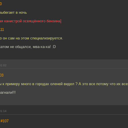
0
выбегает в ночь
ая канистрой освящённого бензина]
111
о он сам на этом специализируется.
атом не общалси, мва-ха-ха! :D
01:02
03
ы к примеру много в городах оленей видел ? А это все потому что их всех
загнали!!!
01:14
,
#107