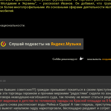
Молдавии и Украины", — рассказал Иванов. Он добавил, что грузи
ся более многопрофильными. Их основными сферами деятельности яв
омобилей.
 национальности.
Слушай подкасты на
Яндекс.Музыка
Goblin рекомендует
заказывать
создан
00:38
ее бывших советских!!!) граждан призывают покаяться в своем преступ
е эти торговцы героином и прочими мерзкими "радостями" сидели по зон
говора нкавэдешно-кагэбэшного суда, так почему не может статься рец
ет виденные в детстве по телевизору парады на Красной площади на 9 
лдата снова расплескает воды Рейна и Одера! А там глядишь, преступн
 выжгет напалмом гидру наркоторговли, беспощадно раздавит и сотрет