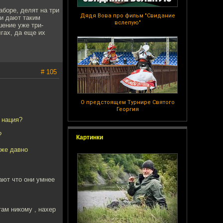
аборе, делят на три
Дядя Вова про фильм "Свидание
 и дают таким
вслепую"
шение уже три-
гах, да еще их
# 105
О предстоящем Турнире Святого
Георгия
 нация?
?
Картинки
уже давно
мают что они умнее
там никому , нахер