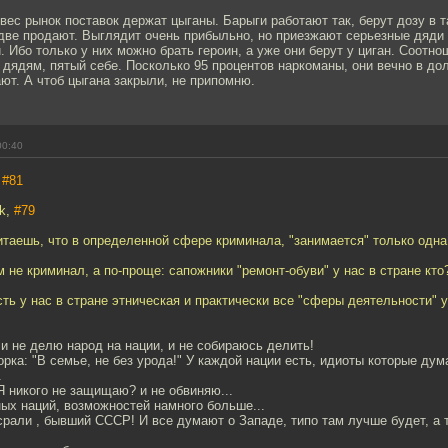
вес рынок поставок держат цыганы. Барыги работают так, берут дозу в т
 две продают. Выглядит очень прибыльно, но приезжают серьезные дяди
 Ибо только у них можно брать героин, а уже они берут у циган. Соотно
дядям, пятый себе. Посколько 95 процентов наркоманы, они вечно в дол
ют. А чтоб цыгана закрыли, не припомню.
00:40
,
#81
ik,
#79
читаешь, что в определенной сфере криминала, "занимается" только одна
 не криминал, а по-проще: сапожники "ремонт-обуви" у нас в стране кто
сть у нас в стране этническая и практически все "сферы деятельности" 
и не делю народ на нации, и не собираюсь делить!
орка: "В семье, не без урода!" У каждой нации есть, идиоты которые ду
.
 Я никого не защищаю? и не обвиняю...
ых наций, возможностей намного больше...
срали , бывший СССР! И все думают о Западе, типо там лучше будет, а 