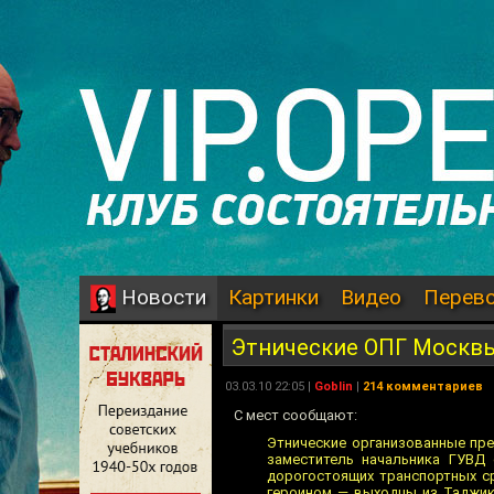
Картинки
Видео
Перев
Новости
Этнические ОПГ Москв
03.03.10 22:05 |
Goblin
|
214 комментариев
С мест сообщают:
Этнические организованные пре
заместитель начальника ГУВД 
дорогостоящих транспортных с
героином — выходцы из Таджик