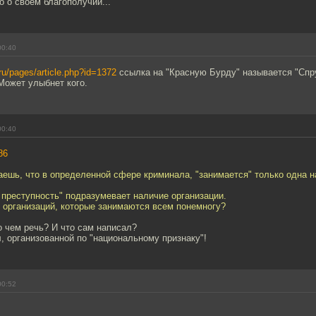
 о своем благополучии...
00:40
ru/pages/article.php?id=1372
ссылка на "Красную Бурду" называется "Спру
Может улыбнет кого.
00:40
86
таешь, что в определенной сфере криминала, "занимается" только одна 
 преступность" подразумевает наличие организации.
 организаций, которые занимаются всем понемногу?
 чем речь? И что сам написал?
, организованной по "национальному признаку"!
00:52