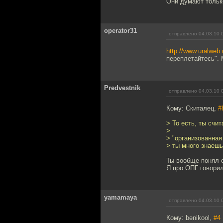
Они думают только
operator31
отправлено 04.03.10 
http://www.uralweb.
переплетайтесь". 
Predvestnik
отправлено 04.03.10 
Кому: Скиталец,
#
> То есть, ты счи
>
> "организованная
> ты много знаешь
Ты вообще понял о
Я про ОПГ говорил
yamamaya
отправлено 04.03.10 
Кому: benikool,
#4