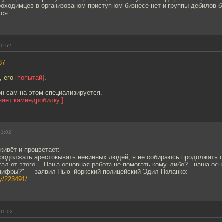
роходимцев в организованом приступном бизнесе нет и группы дебилов б
ся.
00:52
87
, его
[попытай]
.
он сам на этом специализируется.
нает камнедробилку.]
01:02
живёт и процветает:
продолжать арестовывать невинных людей, я не собираюсь продолжать 
тал от этого… Наша основная работа не помогать кому–либо?.. наша ос
цифры?" — заявил Нью–йоркский полицейский Эдил Поланко:
ry/223491/
01:02