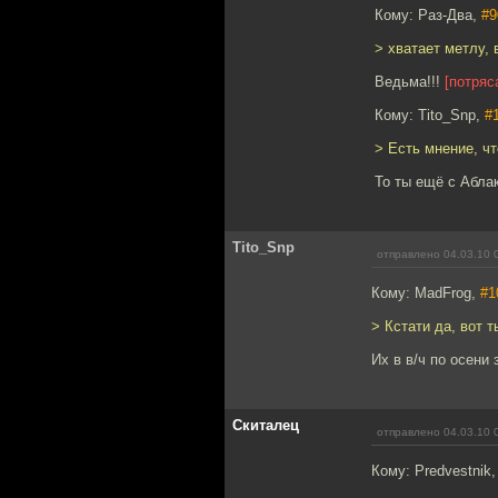
Кому: Раз-Два,
#9
> хватает метлу, 
Ведьма!!!
[потряс
Кому: Tito_Snp,
#
> Есть мнение, чт
То ты ещё с Аблак
Tito_Snp
отправлено 04.03.10 
Кому: MadFrog,
#1
> Кстати да, вот т
Их в в/ч по осени 
Скиталец
отправлено 04.03.10 
Кому: Predvestnik