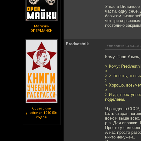
У нас в Вильнюсе 
части, одну себе,
барыгам пиздюлей.
четыри серьезным 
постоянно закрыва
Магазин
ОПЕРМАЙКИ
Predvestnik
отправлено 04.03.10 
Кому: Глав Упырь
> Кому: Predvestn
>
> > То есть, ты с
>
> Хорошо, возьмём
>
> И да, преступно
поделены.
Советские
Я рожден в СССР, 
учебники 1940-50х
Есть старая погов
годов
всех и выше всех.
p.s. Для справки:
Просто у сплоченн
А нас просто разо
никто ненужен...