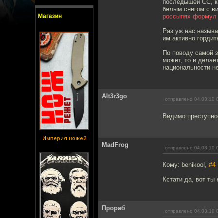
последышей СС, к
белым снегом с в
Магазин
россыпях формул 
Раз уж нас называ
им активно гордит
По поводу самой з
может, то и делае
национальности не
Alt3r3go
отправлено 04.03.10 
Видимо преступнос
Империя ножей
MadFrog
отправлено 04.03.10 
Кому: benikool,
#4
Кстати да, вот ты 
Прораб
отправлено 04.03.10 