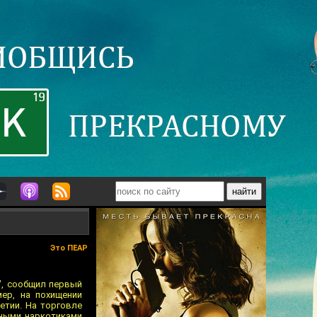
Это ПЕАР
", сообщил первый
ер, на похищении
етии. На торговле
ьными наркотиками