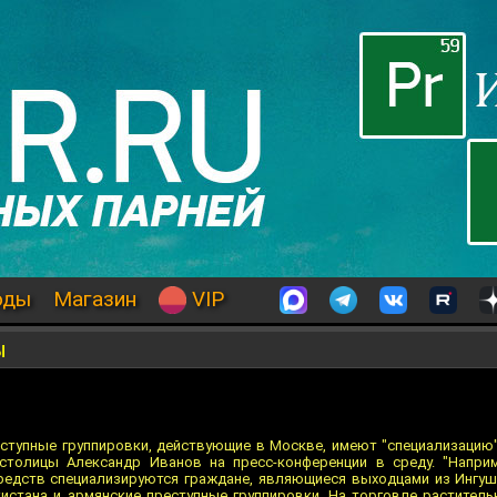
оды
Магазин
VIP
ы
ступные группировки, действующие в Москве, имеют "специализацию
столицы Александр Иванов на пресс-конференции в среду. "Наприм
редств специализируются граждане, являющиеся выходцами из Ингуш
истана и армянские преступные группировки. На торговле растител