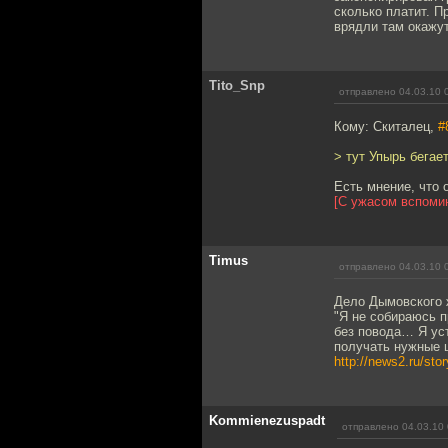
сколько платит. П
врядли там окажут
Tito_Snp
отправлено 04.03.10 
Кому: Скиталец,
#
> тут Упырь бегает
Есть мнение, что 
[С ужасом вспоми
Timus
отправлено 04.03.10 
Дело Дымовского 
"Я не собираюсь 
без повода… Я ус
получать нужные 
http://news2.ru/sto
Kommienezuspadt
отправлено 04.03.10 