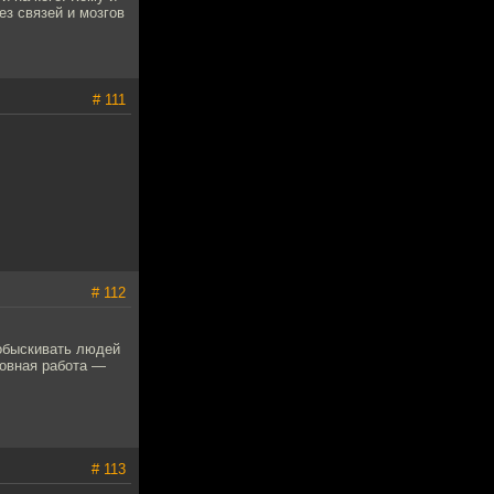
ез связей и мозгов
# 111
# 112
обыскивать людей
новная работа —
# 113