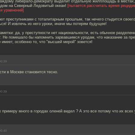
аждому либерало-демократу выделит отдельную жилплощадь в местах,
идом на Северный Ледовитый океан!
[пытается рассчитать время рецидив
и уравнений]
ют преступниками с тоталитарным прошлым, так нечего стыдится своего
ься! И извлечь из него уроки, иначе мы потерям будущее!
аметки: да, у преступности нет национальности, есть обычное разделение
т. Не помешало бы напомнить зарвавшимся уродам, что наказание за пр
 имеет, особенно то, что "высшей мерой" зовется!
00:39
ти в Москве становится тесно.
00:39
к примеру много в городах оленей видел ? А это все потому что их всех у
00:40