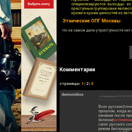
специализируются выходцы из 
преступные группировки являют
кражи и кражи ценностей из авт
Этнические ОПГ Москвы
Но на самом деле у преступности нет
Комментарии
cтраницы:
1
| 2 |
3
demonidios
отправлено 04.03.10 
Всех русских(точн
прошлом, когда вс
канавам после при
болезни
[вспомина
сапог русского со
режим беспощадно