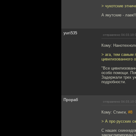
> чукотские этнич
А якутские - лаек!!
yuri535
отправлено 04.03.10 
Кому: Нанотехнол
> ага, тем самым 
цивилизованного о
"Все цивилизованн
особо помощи. По
Задержали трех ук
подробности.
Прораб
отправлено 04.03.10 
Кому: Стинги,
#8
> А про русских с
С наших скинхедов
законспирирован гр