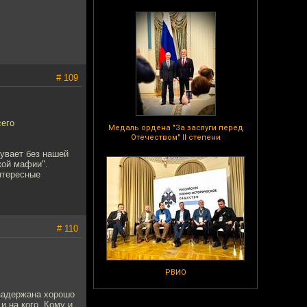
# 109
сего
Медаль ордена "За заслуги перед
Отечеством" II степени
увает без нашей
кой мафии".
интересные
# 110
РВИО
 задержана хорошо
и на кого. Кому и