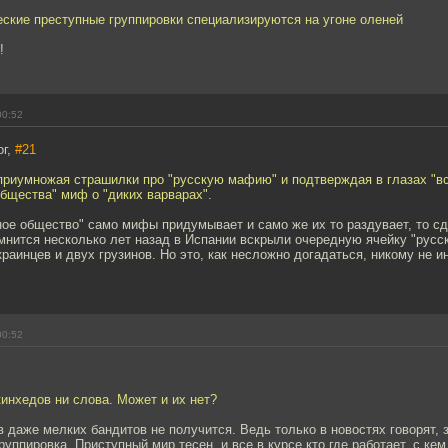
еские преступные группировки специализируются на угоне оленей
!
00:52
ог,
#21
приумножая страшилки про "русскую мафию" и подтверждая в глазах "в
бщества" миф о "диких варварах".
ое общество" само мифы придумывает и само же их то раздувает, то сд
мнится несколько лет назад в Испании вскрыли очередную ячейку "русс
раинцев и двух грузинов. Но это, как несложно догадаться, никому не 
00:52
кинхедов ни слова. Может и их нет?
 даже мелких бандитов не получится. Ведь только в новостях говорят,
уппировка. Приступный мир тесен, и все в курсе кто где работает, с кем 