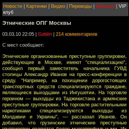
Новости
|
Картинки
|
Видео
|
Переводы
|
Магазин
|
VIP
клуб
Этнические ОПГ Москвы
03.03.10 22:05
|
Goblin
|
214 комментариев
С мест сообщают:
Этнические организованные преступные группировки,
действующие в Москве, имеют "специализацию",
сообщил первый заместитель начальника ГУВД
столицы Александр Иванов на пресс-конференции в
среду. "Например, на похищении дорогостоящих
транспортных средств специализируются граждане,
являющиеся выходцами из Ингушетии. На торговле
героином — выходцы из Таджикистана и армянские
преступные группировки. На торговле растительными
наркотиками специализируются выходцы из
Молдавии и Украины", — рассказал Иванов. Он
добавил, что грузинские этнические преступные
группировки являются более многопрофильными. Их