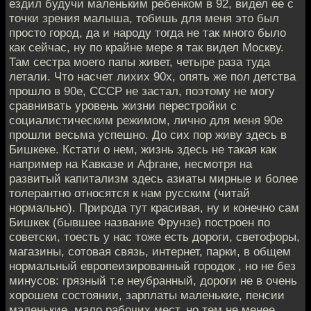
ездил будучи маленьким ребенком в 92, видел ее с
точки зрения малыша, тобишь для меня это был
просто город, да и народу тогда не так много было
как сейчас, ну по крайне мере я так видел Москву.
Там сестра моего папы живет, четыре раза туда
летали. Что насчет лихих 90х, опять же пол детства
прошло в 90е, СССР не застал, поэтому не могу
сравнивать уровень жизни перестройки с
социалистическим режимом, лично для меня 90е
прошли весьма успешно. До сих пор живу здесь в
Бишкеке. Кстати о нем, жизнь здесь не такая как
например на Кавказе и Афгане, несмотря на
развитый капитализм здесь азиаты мирные и более
толерантно относятся к нам русским (читай
нормально). Природа тут красивая, ну и конечно сам
Бишкек (бывшее название Фрунзе) построен по
советски, тоесть у нас тоже есть дороги, светофоры,
магазины, сотовая связь, интернет, парки, в общем
нормальный европеизированный городок , но не без
минусов: грязный т.е неубранный, дороги не в очень
хорошем состоянии, зарплаты маленькие, пенсии
маленькие, мало рабочих мест, но тем не менее