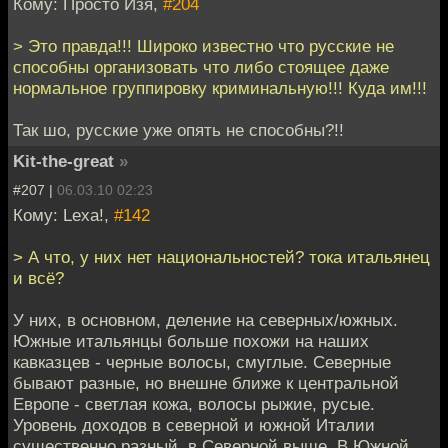
Кому: Просто Изя,
#204
> Это правда!!! Широко известно что русские не
способны организовать что либо стоящее даже
нормальное группировку криминальную!!! Куда им!!!
Так шо, русские уже опять не способны?!!
Kit-the-great
»
#207 |
06.03.10 02:23
Кому: Lexa!,
#142
> А что, у них нет национальностей? тока итальянец
и всё?
У них, в основном, деление на северных/южных.
Южные итальянцы больше похожи на наших
кавказцев - черные волосы, смуглые. Северные
бывают разные, но внешне ближе к центральной
Европе - светлая кожа, волосы рыжие, русые.
Уровень доходов в северной и южной Италии
существенно разный, в Северной выше. В Южной