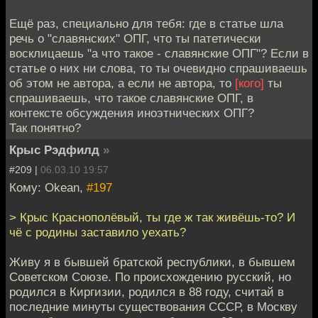
Ещё раз, специально для тебя: где в статье шла
речь о "славянских" ОПГ, что ты патетически
восклицаешь "а что такое - славянские ОПГ"? Если в
статье о них ни слова, то ты очевидно спрашиваешь
об этом не автора, а если не автора, то
[кого]
ты
спрашиваешь, что такое славянские ОПГ, в
контексте обсуждения иноэтнических ОПГ?
Так понятно?
Крыс Рэдфилд
»
#209 |
06.03.10 19:57
Кому: Okean,
#197
> Крыс Краснополёвый, ты где ж так живёшь-то? И
чё с родины заставило уехать?
Живу я в бывшей братской республики, в бывшем
Советском Союзе. По происхождению русский, но
родился в Киргизии, родился в 88 году, считай в
последние минуты существования СССР, в Москву