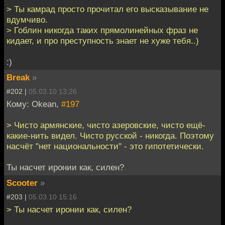
> Ты камрад просто прочитал его высказывание не
вдумчиво.
> Гоблин никогда таких прямолинейных фраз не
кидает, и про преступность знает не хуже тебя..)
:)
Break
»
#202 |
05.03.10 13:26
Кому: Okean,
#197
> Чисто армянские, чисто азеровские, чисто ещё-
какие-нить видел. Чисто русской - никогда. Поэтому
насчёт "нет национальности" - это гипотетически.
Ты насчет иронии как, силен?
Scooter
»
#203 |
05.03.10 15:16
> Ты насчет иронии как, силен?