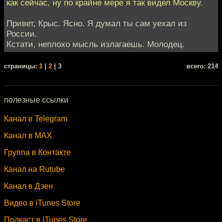
как сейчас, ну по крайне мере я так видел Москву.
Привет, Крыс. Ясно. Я думал ты сам уехал из
России.
Кстати, неплохо мысль излагаешь. Молодец.
cтраницы:
1
|
2
| 3
всего: 214
полезные ссылки
Канал в Telegram
Канал в MAX
Группа в Контакте
Канал на Rutube
Канал в Дзен
Видео в iTunes Store
Подкаст в iTunes Store