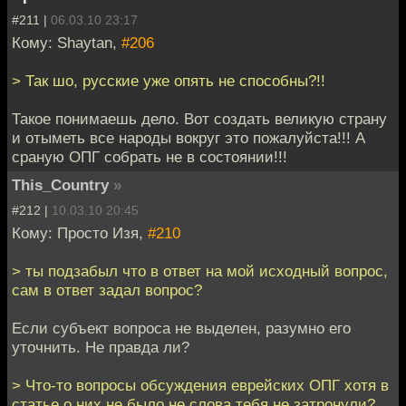
#211 |
06.03.10 23:17
Кому: Shaytan,
#206
> Так шо, русские уже опять не способны?!!
Такое понимаешь дело. Вот создать великую страну
и отыметь все народы вокруг это пожалуйста!!! А
сраную ОПГ собрать не в состоянии!!!
This_Country
»
#212 |
10.03.10 20:45
Кому: Просто Изя,
#210
> ты подзабыл что в ответ на мой исходный вопрос,
сам в ответ задал вопрос?
Если субъект вопроса не выделен, разумно его
уточнить. Не правда ли?
> Что-то вопросы обсуждения еврейских ОПГ хотя в
статье о них не было не слова тебя не затронули?