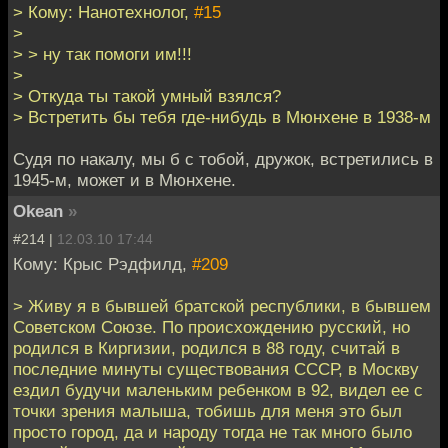
> Кому: Нанотехнолог,
#15
>
> > ну так помоги им!!!
>
> Откуда ты такой умный взялся?
> Встретить бы тебя где-нибудь в Мюнхене в 1938-м
Судя по накалу, мы б с тобой, дружок, встретились в
1945-м, может и в Мюнхене.
Okean
»
#214 |
12.03.10 17:44
Кому: Крыс Рэдфилд,
#209
> Живу я в бывшей братской республики, в бывшем
Советском Союзе. По происхождению русский, но
родился в Киргизии, родился в 88 году, считай в
последние минуты существования СССР, в Москву
ездил будучи маленьким ребенком в 92, видел ее с
точки зрения малыша, тобишь для меня это был
просто город, да и народу тогда не так много было