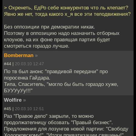
> Охренеть, ЕдРо себе конкурентов что ль клепает?
Явно же нет, тогда какого х_я все эти телодвижения?
Без оппозиции при демократии никак.
Поэтому в оппозицию надо назначить отборных
клоунов, на их фоне правящая партия будет
смотреться гораздо лучше.
Bomberman
»
#44 |
20.03.10 12:47
По тв был анонс "правдивой передачи" про
поросенка Гайдара.
Типа, Спаситель, "могло бы быть гораздо хуже,
БУУУуУу!!!"
Wolfire
»
#45 |
20.03.10 12:51
Раз "Правое дело" закрыли, то можно
продолжателницу обозвать "Правый бизнес".
Предложения для лозунгов новой партии: "Свободу
Ходорковскому!", "Итоги приватизации священы!",