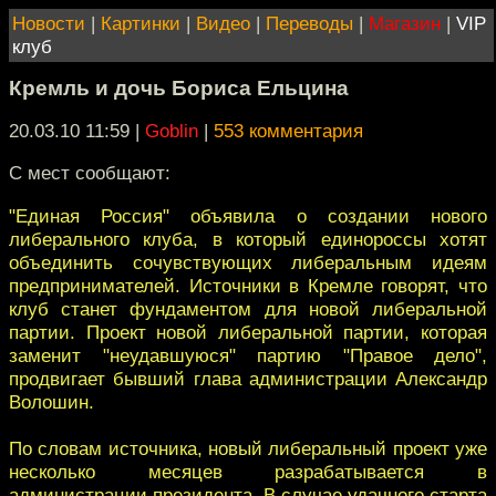
Новости
|
Картинки
|
Видео
|
Переводы
|
Магазин
|
VIP
клуб
Кремль и дочь Бориса Ельцина
20.03.10 11:59
|
Goblin
|
553 комментария
С мест сообщают:
"Единая Россия" объявила о создании нового
либерального клуба, в который единороссы хотят
объединить сочувствующих либеральным идеям
предпринимателей. Источники в Кремле говорят, что
клуб станет фундаментом для новой либеральной
партии. Проект новой либеральной партии, которая
заменит "неудавшуюся" партию "Правое дело",
продвигает бывший глава администрации Александр
Волошин.
По словам источника, новый либеральный проект уже
несколько месяцев разрабатывается в
администрации президента. В случае удачного старта