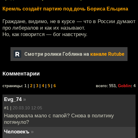
Кремль создаёт партию под дочь Бориса Ельцина
Граждане, видимо, не в курсе — что в России думают
про либералов и как их называют.
Но, как говорится — бог навстречу.
Смотри ролики Гоблина на
канале Rutube
Комментарии
cтраницы: 1 |
2
|
3
|
4
|
5
|
6
всего: 553,
Goblin
: 4
Evg_74
»
#1 |
20.03.10 12:05
Наворовала мало с папой? Снова в политику
потянуло?
Человекъ
»