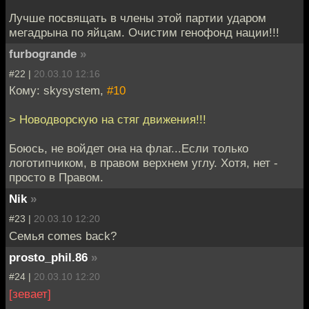
Лучше посвящать в члены этой партии ударом
мегадрына по яйцам. Очистим генофонд нации!!!
furbogrande
»
#22 |
20.03.10 12:16
Кому: skysystem,
#10
> Новодворскую на стяг движения!!!
Боюсь, не войдет она на флаг...Если только
логотипчиком, в правом верхнем углу. Хотя, нет -
просто в Правом.
Nik
»
#23 |
20.03.10 12:20
Семья comes back?
prosto_phil.86
»
#24 |
20.03.10 12:20
[зевает]