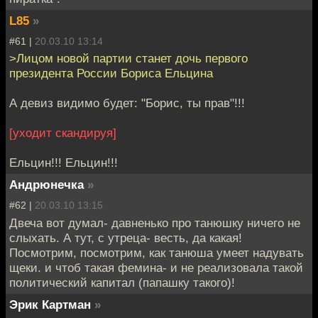
L85
»
#61 |
20.03.10 13:14
>Лицом новой партии станет дочь первого
президента России Бориса Ельцина
А девиз видимо будет: "Борис, ты прав"!!!
[уходит скандируя]
Ельцин!!! Ельцин!!!
Андрюнечка
»
#62 |
20.03.10 13:15
Двеча вот думал- давненько про танюшку ничего не
слыхать. А тут, с утреца- весть, да какая!
Посмотрим, посмотрим, как танюша умеет надувать
щеки. и чтоб такая фемина- и не реализовала такой
политический капитал (папашку такого)!
Эрик Картман
»