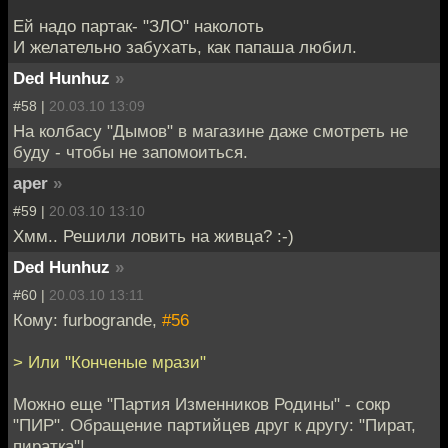
Ей надо партак- "ЗЛО" наколоть
И желательно забухать, как папаша любил.
Ded Hunhuz
»
#58 |
20.03.10 13:09
На колбасу "Дымов" в магазине даже смотреть не
буду - чтобы не запомоиться.
aper
»
#59 |
20.03.10 13:10
Хмм.. Решили ловить на живца? :-)
Ded Hunhuz
»
#60 |
20.03.10 13:11
Кому: furbogrande,
#56
> Или "Конченые мрази"
Можно еще "Партия Изменников Родины" - сокр
"ПИР". Обращение партийцев друг к другу: "Пират,
пиратка"!