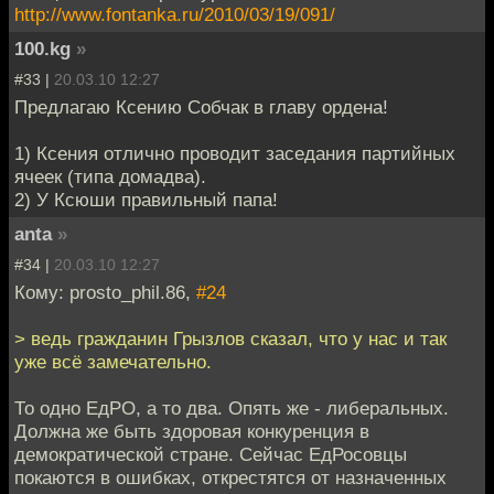
http://www.fontanka.ru/2010/03/19/091/
100.kg
»
#33 |
20.03.10 12:27
Предлагаю Ксению Собчак в главу ордена!
1) Ксения отлично проводит заседания партийных
ячеек (типа домадва).
2) У Ксюши правильный папа!
anta
»
#34 |
20.03.10 12:27
Кому: prosto_phil.86,
#24
> ведь гражданин Грызлов сказал, что у нас и так
уже всё замечательно.
То одно ЕдРО, а то два. Опять же - либеральных.
Должна же быть здоровая конкуренция в
демократической стране. Сейчас ЕдРосовцы
покаются в ошибках, открестятся от назначенных