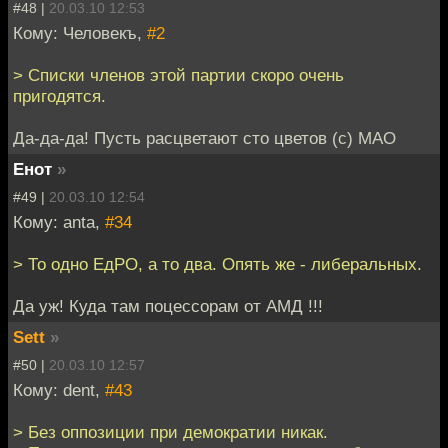
#48 |
20.03.10 12:53
Кому: Человекъ,
#2
> Списки членов этой партии скоро очень
пригодятся.
Да-да-да! Пусть расцветают сто цветов (с) МАО
Енот
»
#49 |
20.03.10 12:54
Кому: anta,
#34
> То одно ЕдРО, а то два. Опять же - либеральных.
Да уж! Куда там поцессорам от АМД !!!
Sett
»
#50 |
20.03.10 12:57
Кому: dent,
#43
> Без оппозиции при демократии никак.