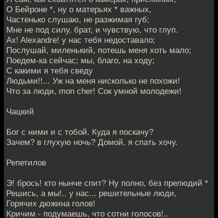
О Бейроне *, ну о матерьях * важных,
Частенько слушаю, не разжимая губ;
Мне не под силу, брат, и чувствую, что глуп.
Ax! Alexandre! у нас тебя недоставало;
Послушай, миленький, потешь меня хоть мало;
Поедем-ка сейчас; мы, благо, на ходу;
С какими я тебя сведу
Людьми!!... Уж на меня нисколько не похожи!
Что за люди, mon cher! Сок умной молодежи!
Чацкий
Бог с ними и с тобой. Куда я поскачу?
Зачем? в глухую ночь? Домой, я спать хочу.
Репетилов
Э! брось! кто нынче спит? Ну полно, без прелюдий *
Решись, а мы!.. у нас... решительные люди,
Горячих дюжина голов!
Кричим - подумаешь, что сотни голосов!..