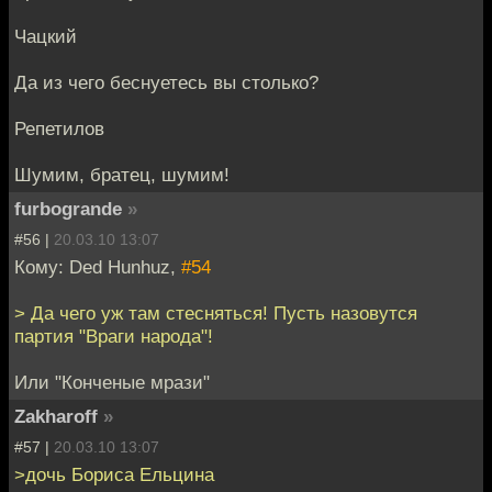
Чацкий
Да из чего беснуетесь вы столько?
Репетилов
Шумим, братец, шумим!
furbogrande
»
#56 |
20.03.10 13:07
Кому: Ded Hunhuz,
#54
> Да чего уж там стесняться! Пусть назовутся
партия "Враги народа"!
Или "Конченые мрази"
Zakharoff
»
#57 |
20.03.10 13:07
>дочь Бориса Ельцина