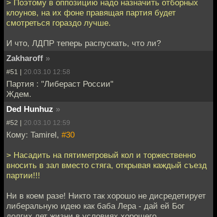
> Поэтому в оппозицию надо назначить отборных
клоунов, на их фоне правящая партия будет
смотреться гораздо лучше.
И что, ЛДПР теперь распускать, что ли?
Zakharoff
»
#51 |
20.03.10 12:58
Партия : "Либераст России"
Ждем.
Ded Hunhuz
»
#52 |
20.03.10 12:59
Кому: Tamirel,
#30
> Насадить на пятиметровый кол и торжественно
вносить в зал вместо стяга, открывая каждый съезд
партии!!!
Ни в коем разе! Никто так хорошо не дисредетирует
либеральную идею как баба Лера - дай ей Бог
долгих лет жизни в условиях хорошего