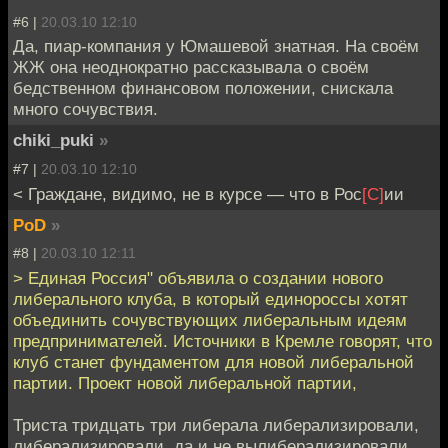
#6 |
20.03.10 12:10
Да, пиар-компания у Юмашевой знатная. На своём
ЖЖ она неоднократно рассказывала о своём
бедственном финансовом положении, снискала
много сочувствия.
chiki_puki
»
#7 |
20.03.10 12:10
< Граждане, видимо, не в курсе — что в Рос
[C]
ии
PoD
»
#8 |
20.03.10 12:11
> Единая Россия" объявила о создании нового
либерального клуба, в который единороссы хотят
объединить сочувствующих либеральным идеям
предпринимателей. Источники в Кремле говорят, что
клуб станет фундаментом для новой либеральной
партии. Проект новой либеральной партии,
Триста тридцать три либерала либерализировали,
либерализировали, да и не вылиберализировали.