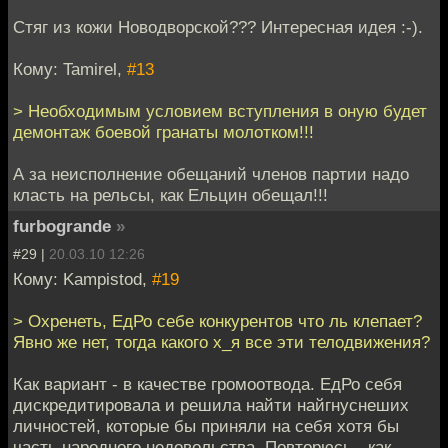
Стяг из кожи Новодворской??? Интересная идея :-).
Кому: Tamirel,
#13
> Необходимым условием вступления в оную будет
демонтаж боевой гранаты молотком!!!
А за неисполнение обещаний членов партии надо
класть на рельсы, как Ельцин обещал!!!
furbogrande
»
#29 |
20.03.10 12:26
Кому: Kampistod,
#19
> Охренеть, ЕдРо себе конкурентов что ль клепает?
Явно же нет, тогда какого х_я все эти телодвижения?
Как вариант - в качестве громоотвода. ЕдРо себя
дискредитировала и решила найти найгнуснеших
личностей, которые бы приняли на себя хотя бы
часть народного недовольства. Повторюсь - как