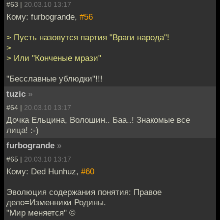
#63 |
20.03.10 13:17
Кому: furbogrande,
#56
> Пусть назовутся партия "Враги народа"!
>
> Или "Конченые мрази"
"Бесславные ублюдки"!!!
tuzic
»
#64 |
20.03.10 13:17
Дочка Ельцина, Волошин.. Баа..! Знакомые все
лица! :-)
furbogrande
»
#65 |
20.03.10 13:17
Кому: Ded Hunhuz,
#60
Эволюция содержания понятия: Правое
дело=Изменники Родины.
"Мир меняется" ©