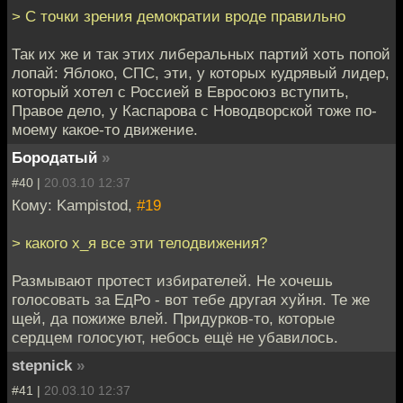
> С точки зрения демократии вроде правильно
Так их же и так этих либеральных партий хоть попой
лопай: Яблоко, СПС, эти, у которых кудрявый лидер,
который хотел с Россией в Евросоюз вступить,
Правое дело, у Каспарова с Новодворской тоже по-
моему какое-то движение.
Бородатый
»
#40 |
20.03.10 12:37
Кому: Kampistod,
#19
> какого х_я все эти телодвижения?
Размывают протест избирателей. Не хочешь
голосовать за ЕдРо - вот тебе другая хуйня. Те же
щей, да пожиже влей. Придурков-то, которые
сердцем голосуют, небось ещё не убавилось.
stepnick
»
#41 |
20.03.10 12:37