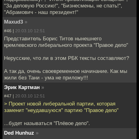
"За деловую Россию!", "Бизнесмены, не спать!",
"Абрамович - наш президент!"
Maxud3
»
#46 |
20.03.10 12:51
Представитель Борис Титов нынешнего
кремлевского либерального проекта "Правое дело"
Нерусские, что ли в этом РБК тексты составляют?
А так да, очень своевременное начинание. Как мы
жили без Тани - ума не приложу!!!
Эрик Картман
»
#47 |
20.03.10 12:51
> Проект новой либеральной партии, которая
заменит "неудавшуюся" партию "Правое дело"
...будет называться "Плёвое дело".
Ded Hunhuz
»