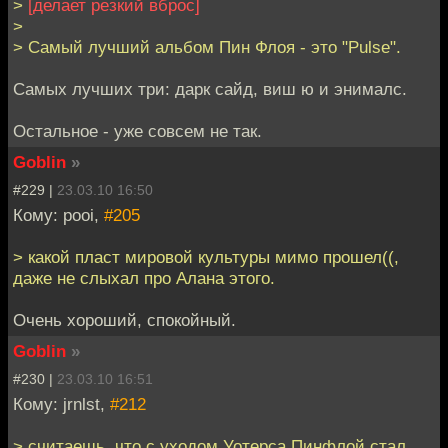
>
[делает резкий вброс]
>
> Самый лучший альбом Пин Флоя - это "Pulse".
Самых лучших три: дарк сайд, виш ю и энималс.
Остальное - уже совсем не так.
Goblin
»
#229 |
23.03.10 16:50
Кому: pooi,
#205
> какой пласт мировой культуры мимо прошел((,
даже не слыхал про Алана этого.
Очень хороший, спокойный.
Goblin
»
#230 |
23.03.10 16:51
Кому: jrnlst,
#212
> считаешь, что с уходом Уотерса Пинфлой стал