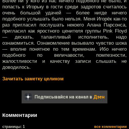
Более ни у кого из нас ничего подобного не было, и
попасть к Игорьку в гости среди задротов считалось
очень большой удачей — более нигде ничего
подобного услышать было нельзя. Меня Игорёк как-то
раз пригласил послушать некоего Алана Парсонса,
пригласил как яростного ценителя группы Pink Floyd
— дескать, талантливый исполнитель, надо
ознакомиться. Ознакомление вызывало чувство шока
— вполне понятное по тем временам. Ибо ничего
подобного по величавости, помпезности,
жалостливости и качеству записи слышать не
доводилось.
Зачитать заметку целиком
Подписывайся на канал в
Дзен
Комментарии
cтраницы: 1
все комментарии