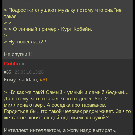
> Подростки слушают музыку потому что она "не
такая".
> >
> > Отличный пример - Курт Кобейн.
>
> Ну, понеслась!!!
Не спугни!!!
Goblin
»
#65 |
23.03.10 13:28
Кому: saddam,
#61
> НУ как же так?! Самый - умный и самый бедный...
Да потому, что отказался он от денег. Уже 2
миллиона отверг. А соседка про тараканов.
Гордиться бы, что такой человек рядом живет. За что
же так не любят людей одержимых наукой?
Интеллект интеллектом, а жопу надо вытирать,