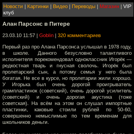
Новости
|
Картинки
|
Видео
|
Переводы
|
Магазин
|
VIP
клуб
Алан Парсонс в Питере
23.03.10 11:57
|
Goblin
|
320 комментариев
Первый раз про Алана Парсонса услышал в 1978 году,
в школе. Данного безусловно талантливого
исполнителя порекомендовал одноклассник Игорёк —
редкостная тварь и гнусная сволочь. Игорёк был
пролетарский сын, а потому семья у него была
богатая. Не все в курсе, но пролетарии жили хорошо.
У Игорька был очень дорогой проигрыватель
грампластинок (советский), очень дорогой усилитель
(советский) и очень дорогая акустика (тоже
советская). На всём на этом он слушал импортные
пластинки, каковые стоили рублей по 50-60,
совершенно немыслимые по тем временам для
школьников деньги.