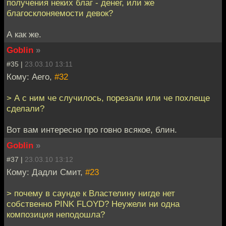
получения неких благ - денег, или же
благосклоняемости девок?
А как же.
Goblin
»
#35 |
23.03.10 13:11
Кому: Aero,
#32
> А с ним че случилось, порезали или че похлеще
сделали?
Вот вам интересно про говно всякое, блин.
Goblin
»
#37 |
23.03.10 13:12
Кому: Дадли Смит,
#23
> почему в саунде к Властелину нигде нет
собственно PINK FLOYD? Неужели ни одна
композиция неподошла?