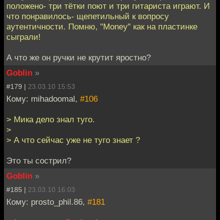
положено- три тётки поют и три гитариста играют. И
что понравилось- щепетильный к вопросу
аутентичности. Помню, "Money" как на пластинке
сыграли!
А что же он ручки не крутит яростно?
Goblin
»
#179 |
23.03.10 15:53
Кому: mihadoomal,
#106
> Мика дело знал туго.
>
> А что сейчас уже не туго знает ?
Это ты сострил?
Goblin
»
#185 |
23.03.10 16:03
Кому: prosto_phil.86,
#181