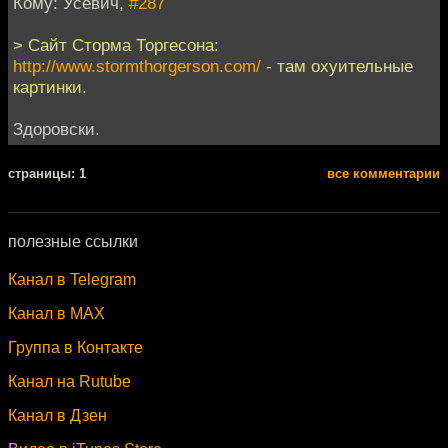
Кому: Усевич,
#287
> Сайт Сторма Торгесона:
http://www.stormthorgerson.com/
- там охуительные
картинки.
Здоровски.
cтраницы: 1
все комментарии
полезные ссылки
Канал в Telegram
Канал в MAX
Группа в Контакте
Канал на Rutube
Канал в Дзен