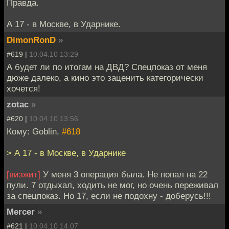
Правда.
А 17 - в Москве, в Ударнике.
DimonRonD
»
#619 |
10.04.10 13:29
А будет ли по итогам на ДВД? Спецпоказ от меня
дюже далеко, а кино это заценить категорически
хочется!
zotac
»
#620 |
10.04.10 13:56
Кому: Goblin,
#618
> А 17 - в Москве, в Ударнике
[визжит]
У меня 3 операция была. Не попал на 22
пули. 7 отдыхал, ходить не мог, но очень переживал
за спецпоказ. Но 17, если не подохну - доберусь!!!
Mercer
»
#621 |
10.04.10 14:07