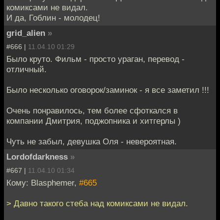
комиксами не видал.
И да, Гоблин - молодец!
grid_alien
»
#666 |
11.04.10 01:29
Было круто. Фильм - просто ураган, перевод -
отличный.
Было несколько оговорок/заминок - я все заметил !!!
Очень понравилось, тем более сфоткался в
компании Дмитрия, поджопника и хитгерлы )
Чуть не забыл, девушка Оля - невероятная.
Lordofdarkness
»
#667 |
11.04.10 01:34
Кому: Blasphemer,
#665
> Давно такого стеба над комиксами не видал.