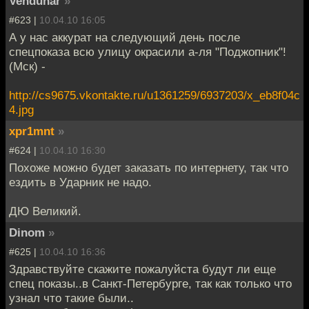
Vendunar
»
#623 |
10.04.10 16:05
А у нас аккурат на следующий день после
спецпоказа всю улицу окрасили а-ля "Поджопник"!
(Мск) -
http://cs9675.vkontakte.ru/u1361259/6937203/x_eb8f04c
4.jpg
xpr1mnt
»
#624 |
10.04.10 16:30
Похоже можно будет заказать по интернету, так что
ездить в Ударник не надо.
ДЮ Великий.
Dinom
»
#625 |
10.04.10 16:36
Здравствуйте скажите пожалуйста будут ли еще
спец показы..в Санкт-Петербурге, так как только что
узнал что такие были..