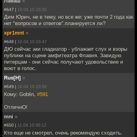
Лаваш
»
#647 |
10.04.10 23:35
Дим Юрич, не в тему, но все же: уже почти 2 года как
нет "вопросов и ответов".планируется ли?
xpr1mnt
»
#648 |
10.04.10 23:47
ДЮ сейчас аки гладиатор - ублажает слух и взоры
публики на сцене амфитеатра Флавия. Завидую
питерцам - они сейчас получают удовольствие и
воют в голос.
Rus[H]
»
#649 |
10.04.10 23:56
Кому: Goblin,
#591
ОтличнО!
mni
»
#650 |
11.04.10 00:12
Кто еще не смотрел, очень рекомендую сходить.