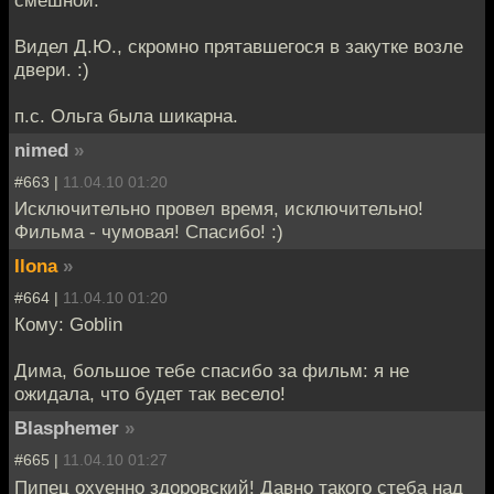
смешной.
Видел Д.Ю., скромно прятавшегося в закутке возле
двери. :)
п.с. Ольга была шикарна.
nimed
»
#663 |
11.04.10 01:20
Исключительно провел время, исключительно!
Фильма - чумовая! Спасибо! :)
Ilona
»
#664 |
11.04.10 01:20
Кому: Goblin
Дима, большое тебе спасибо за фильм: я не
ожидала, что будет так весело!
Blasphemer
»
#665 |
11.04.10 01:27
Пипец охуенно здоровский! Давно такого стеба над