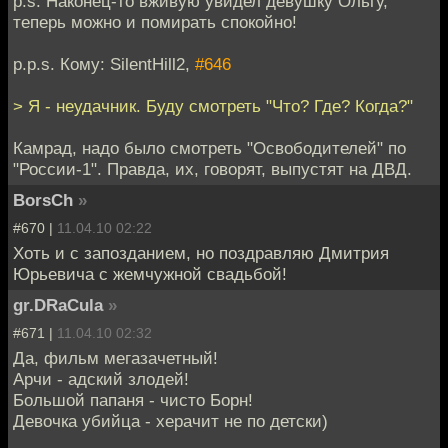
p.s. Наконец-то вживую увидел девушку Ольгу,
теперь можно и помирать спокойно!
p.p.s. Кому: SilentHill2,
#646
> Я - неудачник. Буду смотреть "Что? Где? Когда?"
Камрад, надо было смотреть "Освободителей" по
"России-1". Правда, их, говорят, выпустят на ДВД.
BorsCh
»
#670 |
11.04.10 02:22
Хоть и с запозданием, но поздравляю Дмитрия
Юрьевича с жемчужной свадьбой!
gr.DRaCula
»
#671 |
11.04.10 02:32
Да, фильм мегазачетный!
Арчи - адский злодей!
Большой папаня - чисто Борн!
Девочка убийца - херачит не по детски)