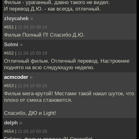
Фильм - ураганный, давно такого не видел.
И перевод Д.Ю. - как всегда, отличный.
zloycahek
»
#651 |
11.04.10 00:14
Фильм Полный П! Спасибо Д.Ю.
Solmi
»
#652 |
11.04.10 00:19
Отличный фильм. Отличный перевод. Настроение
поднято на всю следующую неделю.
acmcoder
»
#653 |
11.04.10 00:24
Фильм мега-крутой! Местами такой накал шуток, что
плохо от смеха становится.
Спасибо, ДЮ и Light!
delph
»
#654 |
11.04.10 00:28
Гоблин, фильм отличный! Спасибо!