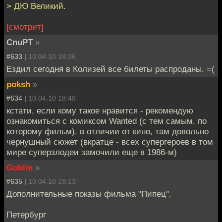
> ДЮ Великий.
[смотрит]
CnuPT
»
#633 |
10.04.10 18:36
Ездил сегодня в Колизей все билеты распроданы. =(
poksh
»
#634 |
10.04.10 18:48
кстати, если кому такое нравится - рекомендую
ознакомиться с комиксом Wanted (с тем самым, по
которому фильм). в отличии от кино, там довольно
чернушный сюжет (вкратце - всех супергероев в том
мире суперзлодеи замочили еще в 1986-м)
Goblin
»
#635 |
10.04.10 19:13
Дополнительные показы фильма "Пипец".
Петербург