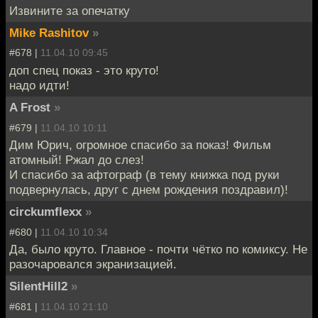
Извините за опечатку
Mike Rashitov
»
#678 |
11.04.10 09:45
доп спец показ - это круто!
надо идти!
A Frost
»
#679 |
11.04.10 10:11
Дим Юрич, огромное спасибо за показ! Фильм
атомный! Ржал до слез!
И спасибо за афтограф (в тему книжка под руки
подвернулась, друг с днем рождения поздравил)!
circkumflexx
»
#680 |
11.04.10 10:34
Да, было круто. Главное - почти чётко по комиксу. Не
разочаровался экранизацией.
SilentHill2
»
#681 |
11.04.10 21:10