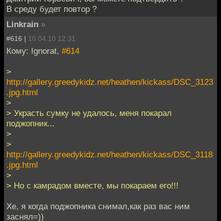
В среду будет повтор ?
Linkrain
»
#616 |
10.04.10 12:31
Кому: Ignorat,
#614
>
http://gallery.greedykidz.net/heathen/kickass/DSC_3123
.jpg.html
>
> Украсть сумку не удалось, меня покарал
поджопник...
>
>
http://gallery.greedykidz.net/heathen/kickass/DSC_3118
.jpg.html
>
> Но с камрадом вместе, мы покараем его!!!
Хе, я когда поджопника снимал,как раз вас ним
заснял=))