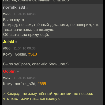
norfolk_s3d
»
#655 |
11.04.10 00:33
Было круто.
Камрад, не замутнённый деталями, не поверил, что
текст зачитывался вживую.
Обязательно приду ещё.
Julski
»
#656 |
11.04.10 00:36
Кому: Goblin,
#618
Было здОрово, спасибо большое.:)
Goblin
»
#657 |
11.04.10 00:38
Кому: norfolk_s3d,
#655
> Камрад, не замутнённый деталями, не поверил,
что текст зачитывался вживую.