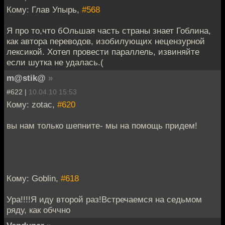
Кому: Глав Упырь,
#568
Я про то,что бОльшая часть страны знает Гоблина,
как автора переводов, изобилующих нецензурной
лексикой. Хотел провести параллель, извиняйте
если шутка не удалась.(
m@stik@
»
#622 |
10.04.10 15:53
Кому: zotac,
#620
вы нам только шепните- мы на помощь придем!
Кому: Goblin,
#618
Ура!!!!Я иду второй раз!Встречаемся на седьмом
ряду, как обччно