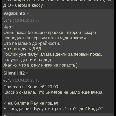
ДЮ - бегом в кассу.
Vagabunto
»
#645 |
10.04.10 22:53
Черт.
Один показ бездарно проебан, второй вскоре
последует за первым из-за чудо-графика.
Это печально до крайности.
Но я дождусь ДВД.
Гоблин уже палучил маи денги за первый показ,
палучит денги и за двд.
Жалко, что в кину никак не попасть(
SilentHill2
»
#646 |
10.04.10 23:15
Приехал в "Колизей" 20.00
Кассир сказала, что билетов не было еще вчера.
И на Gamma Ray не пошел.
Я - неудачник. Буду смотреть "Что? Где? Когда?"