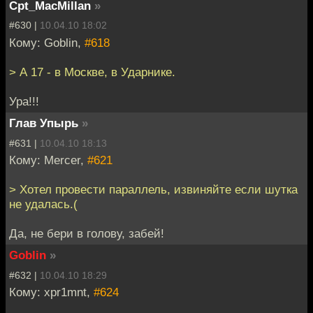
Cpt_MacMillan
»
#630 |
10.04.10 18:02
Кому: Goblin,
#618
> А 17 - в Москве, в Ударнике.
Ура!!!
Глав Упырь
»
#631 |
10.04.10 18:13
Кому: Mercer,
#621
> Хотел провести параллель, извиняйте если шутка
не удалась.(
Да, не бери в голову, забей!
Goblin
»
#632 |
10.04.10 18:29
Кому: xpr1mnt,
#624