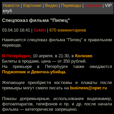
Новости
|
Картинки
|
Видео
|
Переводы
|
Магазин
|
VIP
клуб
Спецпоказ фильма "Пипец"
03.04.10 16:41
|
Goblin
|
670 комментариев
Намечается спецпоказ фильма "Пипец" в правильном
переводе.
В Петербурге
, 10 апреля, в 21:30, в
Колизее
.
Билеты в продаже, цена — от 350 рублей.
На премьере в Петербурге также ожидаются
Поджопник и Девочка-убийца
.
Желающие приобрести костюмы и плакаты после
премьеры могут смело писать на
business@oper.ru
Показы допремьерные, использование видеокамер,
фотоаппаратов, телефонов и пр. и др. после начала
фильма — категорически запрещено.