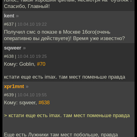
Спасибо, Главный!
kent
»
#637 |
10.04.10 19:22
Получил смс о показе в Москве 16ого(очень
оперативно вы действуете)! Время уже известно?
sqweer
»
#638 |
10.04.10 19:25
Кому: Goblin,
#70
кстати еще есть imax. там мест поменьше правда
xpr1mnt
»
#639 |
10.04.10 19:55
Кому: sqweer,
#638
> кстати еще есть imax. там мест поменьше правда
Еще есть Лужники там мест побольше, правда