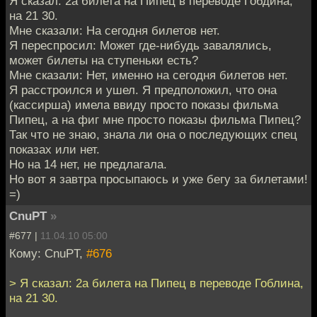
Я сказал: 2а билета на Пипец в переводе Гобдина,
на 21 30.
Мне сказали: На сегодня билетов нет.
Я переспросил: Может где-нибудь завалялись,
может билеты на ступеньки есть?
Мне сказали: Нет, именно на сегодня билетов нет.
Я расстроился и ушел. Я предположил, что она
(кассирша) имела ввиду просто показы фильма
Пипец, а на фиг мне просто показы фильма Пипец?
Так что не знаю, знала ли она о последующих спец
показах или нет.
Но на 14 нет, не предлагала.
Но вот я завтра просыпаюсь и уже бегу за билетами!
=)
CnuPT
»
#677 |
11.04.10 05:00
Кому: CnuPT,
#676
> Я сказал: 2а билета на Пипец в переводе Гоблина,
на 21 30.