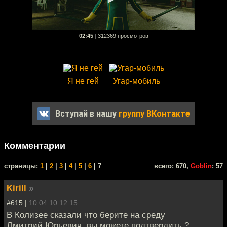
02:45
|
312369 просмотров
Я не гей
Угар-мобиль
Вступай в нашу
группу ВКонтакте
Комментарии
cтраницы:
1
|
2
|
3
|
4
|
5
|
6
| 7
всего: 670,
Goblin
: 57
Kirill
»
#615 |
10.04.10 12:15
В Колизее сказали что берите на среду
Дмитрий Юрьевич, вы можете подтвердить ?