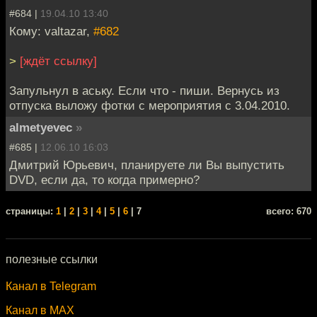
#684 |
19.04.10 13:40
Кому: valtazar,
#682
>
[ждёт ссылку]
Запульнул в аську. Если что - пиши. Вернусь из
отпуска выложу фотки с мероприятия с 3.04.2010.
almetyevec
»
#685 |
12.06.10 16:03
Дмитрий Юрьевич, планируете ли Вы выпустить
DVD, если да, то когда примерно?
cтраницы:
1
|
2
|
3
|
4
|
5
|
6
| 7
всего: 670
полезные ссылки
Канал в Telegram
Канал в MAX