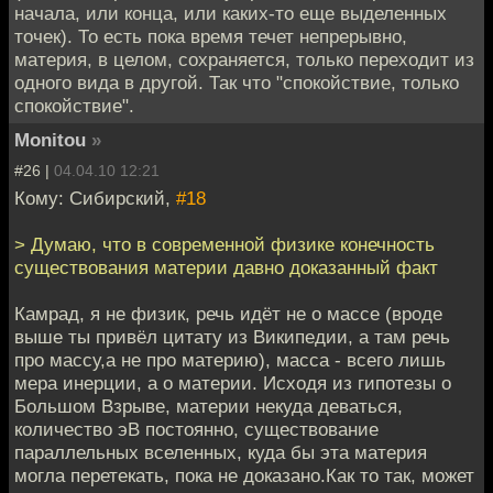
начала, или конца, или каких-то еще выделенных
точек). То есть пока время течет непрерывно,
материя, в целом, сохраняется, только переходит из
одного вида в другой. Так что "спокойствие, только
спокойствие".
Monitou
»
#26 |
04.04.10 12:21
Кому: Сибирский,
#18
> Думаю, что в современной физике конечность
существования материи давно доказанный факт
Камрад, я не физик, речь идёт не о массе (вроде
выше ты привёл цитату из Википедии, а там речь
про массу,а не про материю), масса - всего лишь
мера инерции, а о материи. Исходя из гипотезы о
Большом Взрыве, материи некуда деваться,
количество эВ постоянно, существование
параллельных вселенных, куда бы эта материя
могла перетекать, пока не доказано.Как то так, может