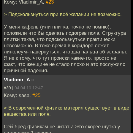
Кому: Vladimir_A,
#23
> Подскользнуться при всё желании не возможно.
У меня кафель (или плитка, точно не помню),
положили что бы сделать подогрев пола. Структура
плитки такая, что подскользнуться практически
невозможно. В тоже время в коридоре лежит
линолеум- навернуться, что два пальца об асфальт.
Я не к тому, что тут происки какие-то, просто не
факт, что женщине не стало плохо и это послужило
причиной падения.
Vladimir_A
»
#39 |
04.04.10 12:47
Кому: sasa,
#25
> В современной физике материя существует в виде
вещества или поля.
Сей бред физикам не читать! Это скорее шутка у
ушедшему 1 апреля.