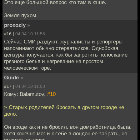
Это еще большой вопрос кто там в кэше.
Земля пухом.
proxoziy
»
#16 |
04.04.10 11:58
Сейчас СМИ раздуют, журналисты и репортеры
напоминают обычно стервятников. Однобокая
цензура получается, как бы запретить полоскание
грязного белья и нагревание на простом
человеческом горе.
Guide
»
#17 |
04.04.10 11:58
Кому: Balamutov,
#10
> Старых родителей бросать в другом городе не
дело.
Он вроде как и не бросил, вон домработница была,
хотя конечно мог и к себе в лондон ее забрать, но
видимо не успел.