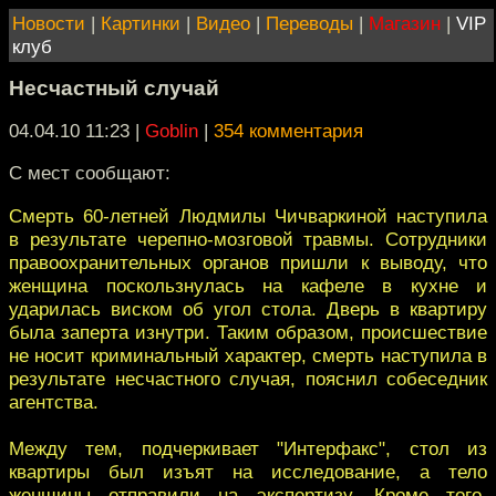
Новости
|
Картинки
|
Видео
|
Переводы
|
Магазин
|
VIP
клуб
Несчастный случай
04.04.10 11:23
|
Goblin
|
354 комментария
С мест сообщают:
Смерть 60-летней Людмилы Чичваркиной наступила
в результате черепно-мозговой травмы. Сотрудники
правоохранительных органов пришли к выводу, что
женщина поскользнулась на кафеле в кухне и
ударилась виском об угол стола. Дверь в квартиру
была заперта изнутри. Таким образом, происшествие
не носит криминальный характер, смерть наступила в
результате несчастного случая, пояснил собеседник
агентства.
Между тем, подчеркивает "Интерфакс", стол из
квартиры был изъят на исследование, а тело
женщины отправили на экспертизу. Кроме того,