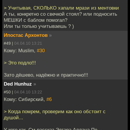
> Учитывая, СКОЛЬКО хапали мрази из ментовки
А ты, конкретно со свечкой стоял? или подносить
МЕШКИ с баблом помогал?
Или ты только учитываешь ? )
Ипостас Архонтов
»
#49 |
04.04.10 13:21
Кому: Muslim,
#30
> Это подло!!!
Зато дёшево, надёжно и практично!!!
Ded Hunhuz
»
#50 |
04.04.10 13:22
Кому: Сибирский,
#6
> Когда помрем, проверим как оно обстоит с
душой...
У кого как. См рассказ Эдгара Аллана По