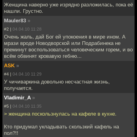
Женщина наверно уже изрядно разложилась, пока её
нашли. Грустно.
Mauler83
»
#2 |
04.04.10 11:28
Очень жаль, дай Бог ей упокоения в мире ином. А
мрази вроде Новодворской или Подрабинека не
преминут воспользоваться человеческим горем, и во
всём обвинят кровавую гебню...
ASK
»
#4 |
04.04.10 11:29
У чичиваркина довольно несчастная жизнь,
получается.
Vladimir_A
»
#5 |
04.04.10 11:35
> женщина поскользнулась на кафеле в кухне.
Кто придумал укладывать скользкий кафель на
пол?!!