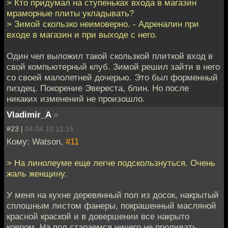
> Кто придумал на ступеньках входа в магазин
мраморные плиты укладывать?
> Зимой скользко неимоверно. - Адреналин при
входе в магазин и при выходе с него.
Один чел выложил такой скользкой плиткой вход в
свой компьютерный клуб. Зимой решил зайти в него
со своей малолетней дочерью. Это был форменный
пиздец. Покорение Эвереста, блин. Но после
никаких изменений не произошло.
Vladimir_A
»
#23 |
04.04.10 12:15
Кому: Watson,
#11
> На линолеуме еще легче подскользнуться. Очень
жаль женщину.
У меня на кухне деревянный пол из досок, накрытый
сплошным листом фанеры, покрашенный масляной
красной краской и в довершении все накрыто
ковром. На пол стараемся ничего не проливать,