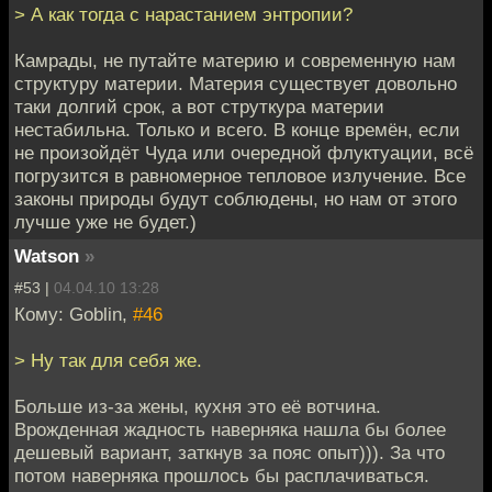
> А как тогда с нарастанием энтропии?
Камрады, не путайте материю и современную нам
структуру материи. Материя существует довольно
таки долгий срок, а вот струткура материи
нестабильна. Только и всего. В конце времён, если
не произойдёт Чуда или очередной флуктуации, всё
погрузится в равномерное тепловое излучение. Все
законы природы будут соблюдены, но нам от этого
лучше уже не будет.)
Watson
»
#53 |
04.04.10 13:28
Кому: Goblin,
#46
> Ну так для себя же.
Больше из-за жены, кухня это её вотчина.
Врожденная жадность наверняка нашла бы более
дешевый вариант, заткнув за пояс опыт))). За что
потом наверняка прошлось бы расплачиваться.