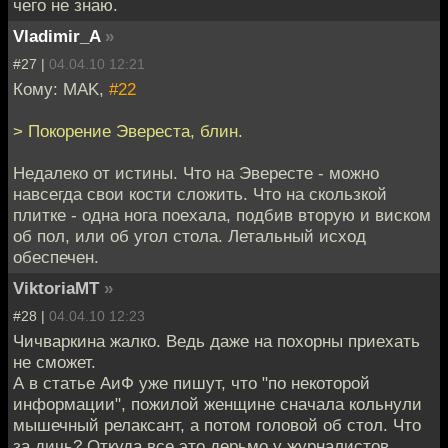
чего не знаю.
Vladimir_A
»
#27 |
04.04.10 12:21
Кому: MAK,
#22
> Покорение Эвереста, блин.
Недалеко от истины. Что на Эвересте - можно
навсегда свои кости сложить. Что на скользкой
плитке - одна нога поехала, подбив вторую и виском
об пол, или об угол стола. Летальный исход
обеспечен.
ViktoriaMT
»
#28 |
04.04.10 12:23
Чичваркина жалко. Ведь даже на похорны приехать
не сможет.
А в статье АиФ уже пишут, что "по некоторой
информации", пожилой женщине сначала кольнули
мышечный релаксант, а потом головой об стол. Что
за дичь? Откуда все это дерьмо у журналистов