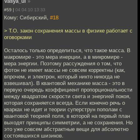
Vasya_ul
»
#59 |
04.04.10 13:33
Кому: Сибирский,
#18
> Т.О. закон сохранения массы в физике работает с
оговорками
Осталось только определиться, что такое масса. В
макромире - это мера инерции, а в микромире -
мера энергии. Поэтому рассуждения о том, что
фотон не имеет массы не совсем корректны (как,
впрочем, и электрон, который никто никогда не
взвешивал). В квантовой механике масса - это в
первую очередь коэффициент пропорциональности
между квадратом скорости света и энергией покоя,
которая сохраняется всегда. Если конечно речь о
кварках не идет и теории суперструн пополам с
квантовой теорией поля, в которой на первый план
выходят принципы симметрии, а не сохранения. Но
это уже совсем абстрактные вещи для абсолютно
состоявшихся шизиков.