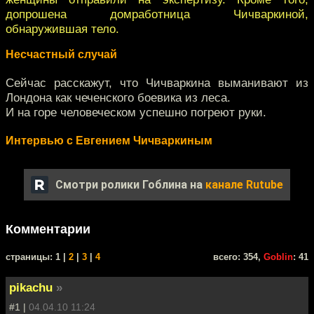
допрошена домработница Чичваркиной,
обнаружившая тело.
Несчастный случай
Сейчас расскажут, что Чичваркина выманивают из
Лондона как чеченского боевика из леса.
И на горе человеческом успешно погреют руки.
Интервью с Евгением Чичваркиным
Смотри ролики Гоблина на
канале Rutube
Комментарии
cтраницы: 1 |
2
|
3
|
4
всего: 354,
Goblin
: 41
pikachu
»
#1 |
04.04.10 11:24