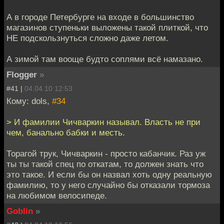
А в городе Петербурге на входе в большинство
магазинов ступеньки выложены такой плиткой, что
НЕ подскользнуться сложно даже летом.
А зимой там вооще будто соплями всё намазано.
Flogger
»
#41 |
04.04.10 12:53
Кому: dols,
#34
> И фамилии Чичваркин называл. Власть не при
чем, банально бабки и месть.
Торагой трук, Чичваркин - просто кабанчик. Раз уж
ты ты такой спец по откатам, то должен знать что
это такое. И если бы он назвал хоть одну реальную
фамилию, то у него случайно бы отказали тормоза
на любимом велосипеде.
Goblin
»