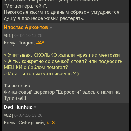
"Метценгерштейн".
Некоторые каким то дивным образом умудряются
душу в процессе жизни растерять.
Ипостас Архонтов
»
#51 |
04.04.10 13:25
Кому: Jorgen,
#48
> Учитывая, СКОЛЬКО хапали мрази из ментовки
> А ты, конкретно со свечкой стоял? или подносить
МЕШКИ с баблом помогал?
> Или ты только учитываешь ? )
Ты не понял.
Финансовый деректор "Евросети" здесь с нами на
Тупичке!!!
Ded Hunhuz
»
#52 |
04.04.10 13:26
Кому: Сибирский,
#13