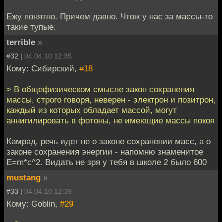
Ежу понятно. Причем давно. Чтож у нас за массы-то
такие тупые.
terrible
»
#32 |
04.04.10 12:35
Кому: Сибирский,
#18
> В общефизическом смысле закон сохранения
массы, строго говоря, неверен - электрон и позитрон,
каждый из которых обладает массой, могут
аннигилировать в фотоны, не имеющие массы покоя
Камрад, речь идет не о законе сохранении масс, а о
законе сохранения энергии - напомню знаменитое
Е=m*c^2. Видать не зря у тебя в школе 2 было 600
mustang
»
#33 |
04.04.10 12:39
Кому: Goblin,
#29