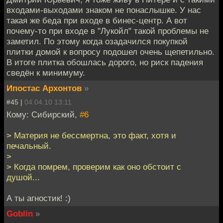
входами-выходами знаком не понаслышке. У нас
такая же беда при входе в бинес-центр. А вот
почему-то при входе в "Лукойл" такой проблемы не
заметил. По этому когда озадачился покупкой
плитки домой к вопросу подошел очень щепетильно.
В итоге плитка обошлась дорого, но риск падения
сведён к минимуму.
Ипостас Архонтов
»
#45 |
04.04.10 13:11
Кому: Сибирский,
#6
> Материя не бессмертна, это факт, хотя и
печальный.
>
> Когда помрем, проверим как оно обстоит с
душой...
А ты агностик! :)
Goblin
»