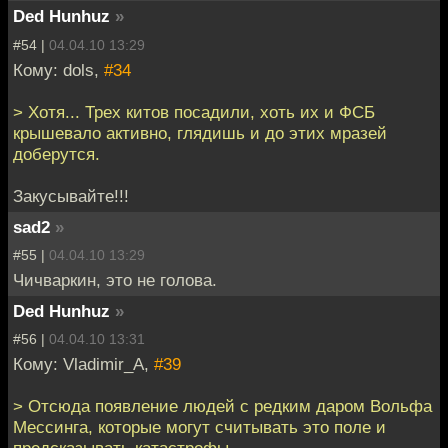
Ded Hunhuz
»
#54 |
04.04.10 13:29
Кому: dols,
#34
> Хотя... Трех китов посадили, хоть их и ФСБ
крышевало активно, глядишь и до этих мразей
доберутся.
Закусывайте!!!
sad2
»
#55 |
04.04.10 13:29
Чичваркин, это не голова.
Ded Hunhuz
»
#56 |
04.04.10 13:31
Кому: Vladimir_A,
#39
> Отсюда появление людей с редким даром Вольфа
Мессинга, которые могут считывать это поле и
предсказывать катастрофы.