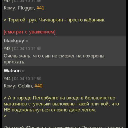
#42 |
04.04.10 12:56
Кому: Flogger,
#41
> Торагой трук, Чичваркин - просто кабанчик.
[смотрит с уважением]
blackguy
»
#43 |
04.04.10 12:58
Очень жаль, что сын не сможет на похороны
приехать.
Watson
»
#44 |
04.04.10 12:59
Кому: Goblin,
#40
> А в городе Петербурге на входе в большинство
магазинов ступеньки выложены такой плиткой, что
НЕ подскользнуться сложно даже летом.
>
Дмитрий Юрьевич, я тоже живу в Питере и с такими