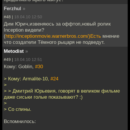
Ferzhul
»
#48 |
18.04.10 12:50
Дим Юрич,извеняюсь за оффтоп,новый ролик
Inception видели?
(
http://inceptionmovie.warnerbros.com/)Есть
мнение
что создатели Тёмного рыцаря не подведут.
Metodist
»
#49 |
18.04.10 12:51
Кому: Goblin,
#30
> Кому: Armalite-10,
#24
>
> > Дмитрий Юрьевия, говорят в великом фильме
даже сиськи голые показывают? :)
>
> Со спины.
Вспомнилось: