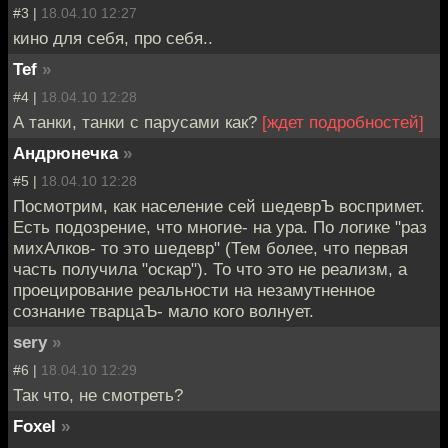
#3 |
18.04.10 12:27
кино для себя, про себя..
Tef
»
#4 |
18.04.10 12:28
А танки, танки с парусами как?
[ждет подробностей]
Андрюнечка
»
#5 |
18.04.10 12:28
Посмотрим, как население сей шедеврЪ воспримет.
Есть подозрение, что многие- на ура. По логике "раз
михАлков- то это шедевр" (Тем более, что первая
часть получила "оскар"). То что это не реализм, а
проецирование реальности на незамутненное
сознание тварцаЪ- мало кого волнует.
sery
»
#6 |
18.04.10 12:29
Так что, не смотреть?
Foxel
»