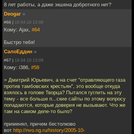
8 лет работы, а даже экшена добротного нет?
Deogar
»
#66 |
18.04.10 13:08
Кому: Ajax,
#64
Быстро тебя!
СалоЕддин
»
#67 |
18.04.10 13:09
Кому: i386,
#58
> Дмитрий Юрьевич, а на счет "отравляющего газа
против тамбовских крестьян", это вообще откуда
взялось в голове Творца? Пытался гуглить на эту
тему - все больше п...ские сайты по этому вопросу
попадаются, которые доверия не вызывают. Что же
там на самом деле-то было?
применял, причем бестолково
вот
http://nvo.ng.ru/history/2005-10-