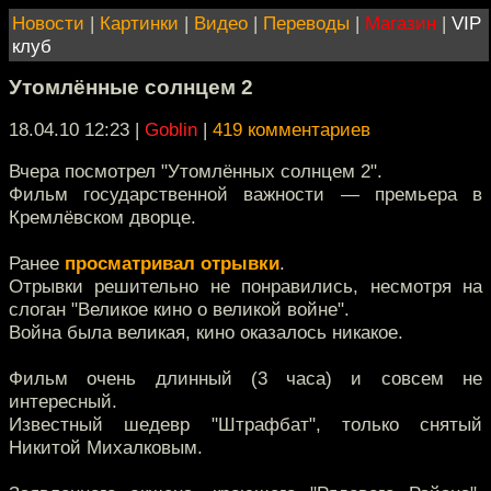
Новости
|
Картинки
|
Видео
|
Переводы
|
Магазин
|
VIP
клуб
Утомлённые солнцем 2
18.04.10 12:23
|
Goblin
|
419 комментариев
Вчера посмотрел "Утомлённых солнцем 2".
Фильм государственной важности — премьера в
Кремлёвском дворце.
Ранее
просматривал отрывки
.
Отрывки решительно не понравились, несмотря на
слоган "Великое кино о великой войне".
Война была великая, кино оказалось никакое.
Фильм очень длинный (3 часа) и совсем не
интересный.
Известный шедевр "Штрафбат", только снятый
Никитой Михалковым.