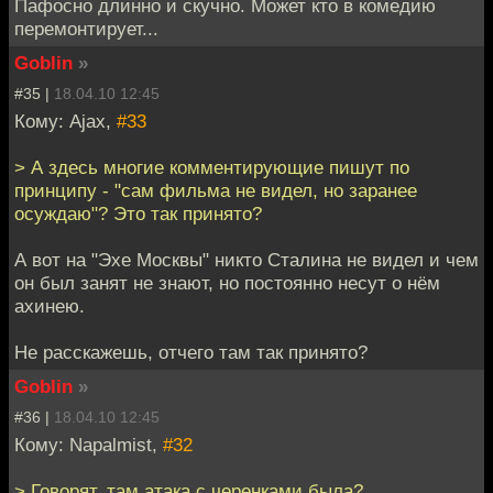
Пафосно длинно и скучно. Может кто в комедию
перемонтирует...
Goblin
»
#35 |
18.04.10 12:45
Кому: Ajax,
#33
> А здесь многие комментирующие пишут по
принципу - "сам фильма не видел, но заранее
осуждаю"? Это так принято?
А вот на "Эхе Москвы" никто Сталина не видел и чем
он был занят не знают, но постоянно несут о нём
ахинею.
Не расскажешь, отчего там так принято?
Goblin
»
#36 |
18.04.10 12:45
Кому: Napalmist,
#32
> Говорят, там атака с черенками была?