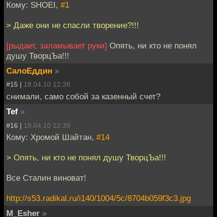
Кому: SHOEI,
#1
> Даже они не спасли творение?!!!
[рыдает, заламывает руки]
Опять, ни кто не понял
душу ТворцЪа!!!
СалоЕддин
»
#15 |
18.04.10 12:38
снимали, само собой за казенный счет?
Tef
»
#16 |
18.04.10 12:39
Кому: Хромой Шайтан,
#14
> Опять, ни кто не понял душу ТворцЪа!!!
Все Сталин виноват!
http://s53.radikal.ru/i140/1004/5c/8704b059f3c3.jpg
M_Esher
»