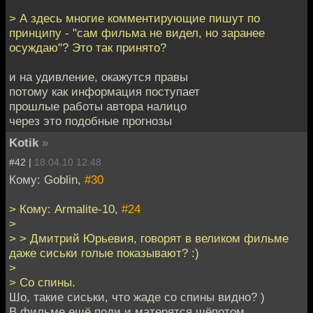
> А здесь многие комментирующие пишут по
принципу - "сам фильма не видел, но заранее
осуждаю"? Это так принято?
и на удивление, окажутся правы
потому как информация поступает
прошлые работы автора налицо
через это подобные прогнозы
Kotik
»
#42 |
18.04.10 12:48
Кому: Goblin,
#30
> Кому: Armalite-10,
#24
>
> > Дмитрий Юрьевия, говорят в великом фильме
даже сиськи голые показывают? :)
>
> Со спины.
Шо, такие сиськи, что жаде со спины видно? )
В фильме ещё поди и матерятся шёпотом.