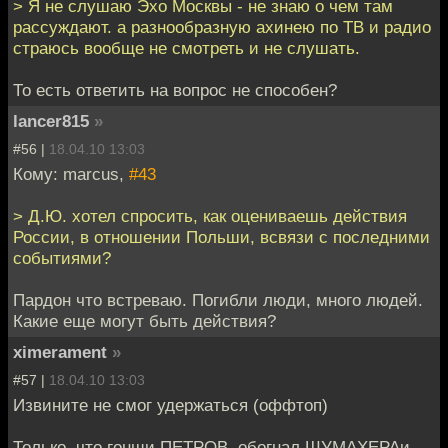
> Я не слушаю Эхо Москвы - не знаю о чем там
рассуждают. а разнообразную ахинею по ТВ и радио
страюсь вообще не смотреть и не слушать.
То есть ответить на вопрос не способен?
lancer815
»
#56 |
18.04.10 13:03
Кому: marcus,
#43
> Д.Ю. хотел спросить, как оцениваешь действия
России, в отношении Польши, всвязи с последними
событиями?
Пардон что встреваю. Погибли люди, много людей.
Какие еще могут быть действия?
ximerament
»
#57 |
18.04.10 13:03
Извините не смог удержаться (оффтоп)
Только, что гонщи ПЕТРОВ, обогнал ШУМАХЕРАи