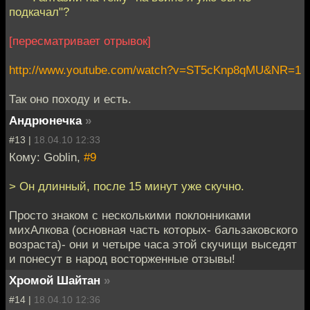
подкачал"?
[пересматривает отрывок]
http://www.youtube.com/watch?v=ST5cKnp8qMU&NR=1
Так оно походу и есть.
Андрюнечка
»
#13 |
18.04.10 12:33
Кому: Goblin,
#9
> Он длинный, после 15 минут уже скучно.
Просто знаком с несколькими поклонниками
михАлкова (основная часть которых- бальзаковского
возраста)- они и четыре часа этой скучищи выседят
и понесут в народ восторженные отзывы!
Хромой Шайтан
»
#14 |
18.04.10 12:36