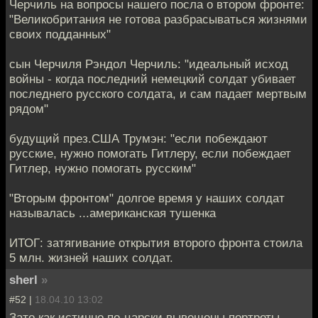
Черчиль на вопросы нашего посла о втором фронте:
"Великобритания не готова разбрасываться жизнями
своих подданных"
сын Черчиля Рэндол Черчиль: "идеальный исход
войны - когда последний немецкий солдат убивает
последнего русского солдата, и сам падает мертвым
рядом"
будущий през.США Трумэн: "если побеждают
русские, нужно помогать Гитлеру, если побеждает
Гитлер, нужно помогать русским"
"Вторым фронтом" долгое время у наших солдат
называлась ...американская тушенка
ИТОГ: затягивание открытия второго фронта стоила
5 млн. жизней наших солдат.
sherl
»
#52 |
18.04.10 13:02
Зато как истинно по-царски вывешены портреты