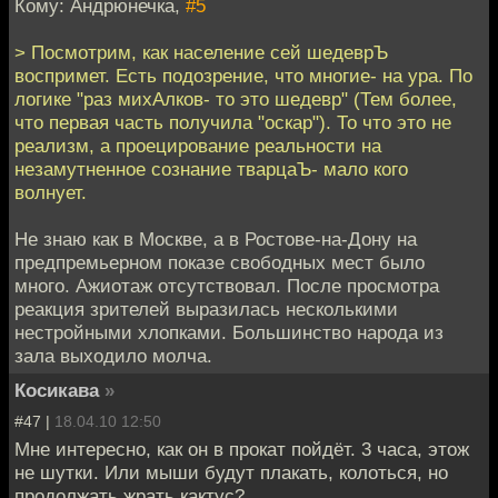
Кому: Андрюнечка,
#5
> Посмотрим, как население сей шедеврЪ
воспримет. Есть подозрение, что многие- на ура. По
логике "раз михАлков- то это шедевр" (Тем более,
что первая часть получила "оскар"). То что это не
реализм, а проецирование реальности на
незамутненное сознание тварцаЪ- мало кого
волнует.
Не знаю как в Москве, а в Ростове-на-Дону на
предпремьерном показе свободных мест было
много. Ажиотаж отсутствовал. После просмотра
реакция зрителей выразилась несколькими
нестройными хлопками. Большинство народа из
зала выходило молча.
Косикава
»
#47 |
18.04.10 12:50
Мне интересно, как он в прокат пойдёт. 3 часа, этож
не шутки. Или мыши будут плакать, колоться, но
продолжать жрать кактус?