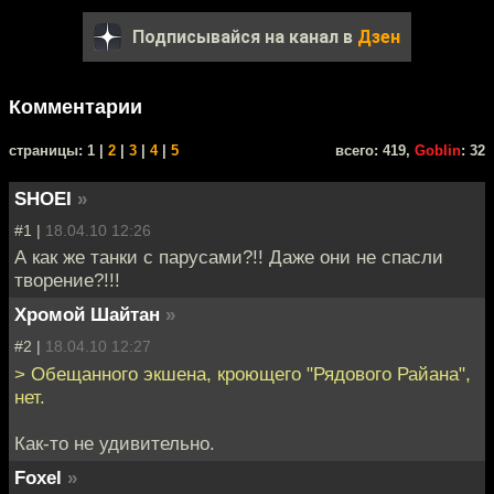
Подписывайся на канал в
Дзен
Комментарии
cтраницы: 1 |
2
|
3
|
4
|
5
всего: 419,
Goblin
: 32
SHOEI
»
#1 |
18.04.10 12:26
А как же танки с парусами?!! Даже они не спасли
творение?!!!
Хромой Шайтан
»
#2 |
18.04.10 12:27
> Обещанного экшена, кроющего "Рядового Райана",
нет.
Как-то не удивительно.
Foxel
»