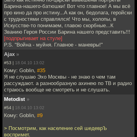
Барина-нашего-батюшки! Вот что главное! А мы всё
про кино да про истину...А как он, бедолага, геройски
с трудностями справлялся! Что мы, холопы, в
Искусстве-то понимаем, главою скорбные...К
Званию Героя России Барина нашего представить!!!
[подпрыгивает на стуле]
P.S. "Война - муйня. Главное - маневры!"
Ajax
»
#53 |
18.04.10 13:02
Кому: Goblin,
#35
Я не слушаю Эхо Москвы - не знаю о чем там
рассуждают. а разнообразную ахинею по ТВ и радио
страюсь вообще не смотреть и не слушать.
Metodist
»
#54 |
18.04.10 13:02
Кому: Goblin,
#9
> Посмотрим, как население сей шедеврЪ
воспримет.