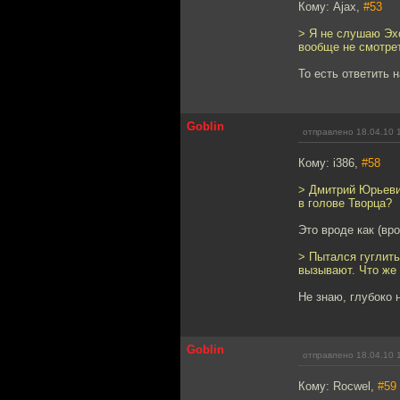
Кому: Ajax,
#53
> Я не слушаю Эхо
вообще не смотрет
То есть ответить 
Goblin
отправлено 18.04.10 
Кому: i386,
#58
> Дмитрий Юрьевич
в голове Творца?
Это вроде как (вр
> Пытался гуглить
вызывают. Что же
Не знаю, глубоко 
Goblin
отправлено 18.04.10 
Кому: Rocwel,
#59