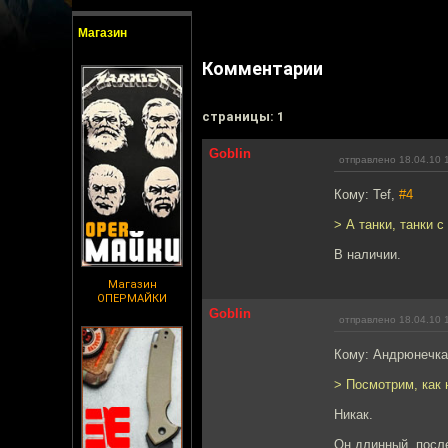
Магазин
Комментарии
cтраницы: 1
Goblin
отправлено 18.04.10 
Кому: Tef,
#4
> А танки, танки с
В наличии.
Магазин
ОПЕРМАЙКИ
Goblin
отправлено 18.04.10 
Кому: Андрюнечк
> Посмотрим, как
Никак.
Он длинный, после