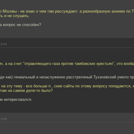
 Москвы - не знаю о чем там рассуждают. а разнообразную ахинею по 
ь и не слушать.
на вопрос не способен?
13:04
, а на счет "отравляющего газа против тамбовских крестьян", это вооб
оде как) гениальный и незаслуженно расстреляный Тухачевский умело п
 на эту тему - все больше п...ские сайты по этому вопросу попадаются,
 там на самом деле-то было?
не интересовался.
13:05