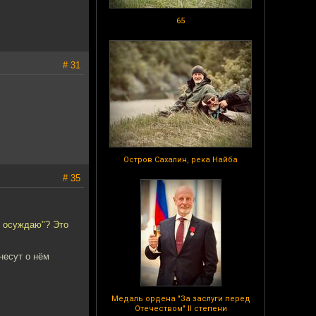
65
# 31
Остров Сахалин, река Найба
# 35
е осуждаю"? Это
несут о нём
Медаль ордена "За заслуги перед
Отечеством" II степени