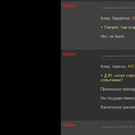
Goblin
отправлено 18.04.10 
Кому: Napalmist,
#
> Говорят, там ат
Нет, не было.
Goblin
отправлено 18.04.10 
Кому: marcus,
#43
> Д.Ю. хотел спро
событиями?
Произошла трагед
На государственн
Касательно раская
Goblin
отправлено 18.04.10 