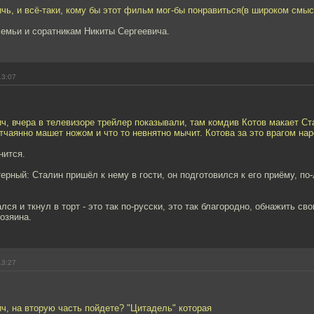
ь, и всё-таки, кому бы этот фильм мог-бы понравиться(в широком смыс
семьи и соратникам Никиты Сергеевича.
13:07
, вчера в телевизоре трейлер показывали, там комдив Котов макает Ста
тчаянно машет ножом и что то невнятно мычит. Котова за это врагом на
нится.
ерный: Сталин пришёл к нему в гости, он подготовился к его приёму, по-
лся и ткнул в торт - это так по-русски, это так благородно, обнажить св
озяина.
13:27
ч, на вторую часть пойдете? "Цитадель" которая