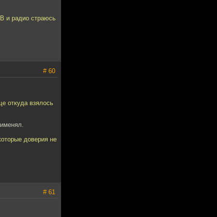
ТВ и радио страюсь
# 60
ще откуда взялось
рименял.
 которые доверия не
# 61