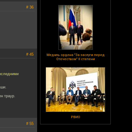
# 36
# 45
Медаль ордена "За заслуги перед
Отечеством" II степени
последними
ьши.
н траур.
РВИО
# 55