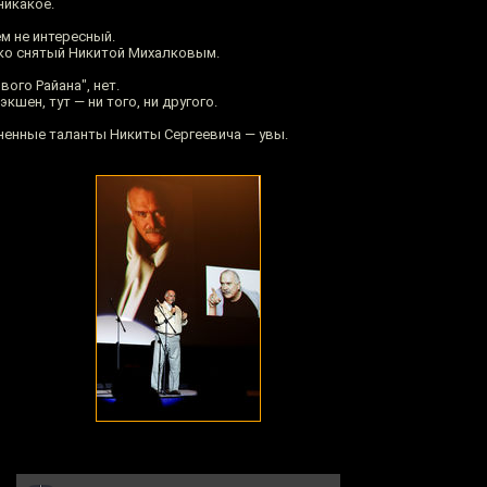
никакое.
ем не интересный.
ко снятый Никитой Михалковым.
ого Райана", нет.
кшен, тут — ни того, ни другого.
мненные таланты Никиты Сергеевича — увы.