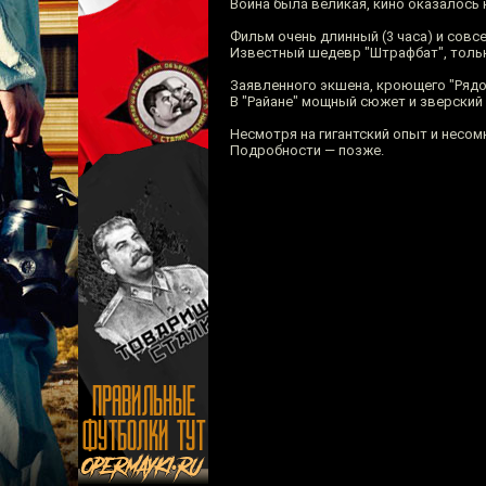
Война была великая, кино оказалось 
Фильм очень длинный (3 часа) и совс
Известный шедевр "Штрафбат", толь
Заявленного экшена, кроющего "Рядов
В "Райане" мощный сюжет и зверский э
Несмотря на гигантский опыт и несо
Подробности — позже.