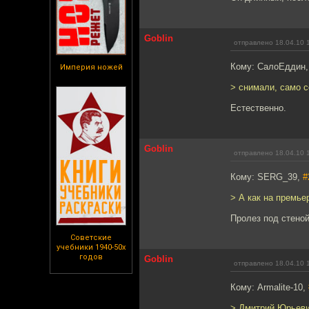
Goblin
отправлено 18.04.10 
Кому: СалоЕддин
Империя ножей
> снимали, само с
Естественно.
Goblin
отправлено 18.04.10 
Кому: SERG_39,
#
> А как на премье
Пролез под стеной
Советские
учебники 1940-50х
годов
Goblin
отправлено 18.04.10 
Кому: Armalite-10,
> Дмитрий Юрьеви