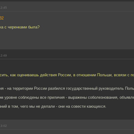
12:45
32
ака с черенками была?
12:49
сить, как оцениваешь действия России, в отношении Польши, всвязи с 
ия - на территории России разбился государственный руководитель Пол
ом уровне соблюдены все приличия - выражены соболезнования, объявле
ний в том, чего мы не делали - они на совести кающихся.
13:02