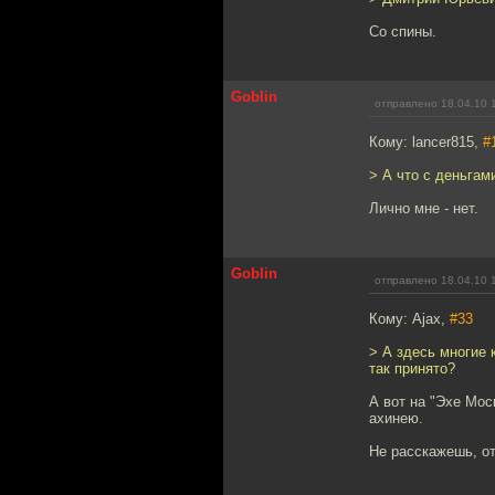
Со спины.
Goblin
отправлено 18.04.10 
Кому: lancer815,
#
> А что с деньгам
Лично мне - нет.
Goblin
отправлено 18.04.10 
Кому: Ajax,
#33
> А здесь многие
так принято?
А вот на "Эхе Мос
ахинею.
Не расскажешь, от