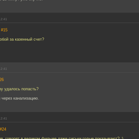
12:41
,
#15
обой за казенный счет?
12:41
26
ру удалось попасть?
 через канализацию.
12:41
#24
я, говорят в великом фильме даже сиськи голые показывают? :)