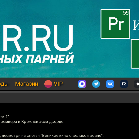
оды
Магазин
VIP
м 2".
премьера в Кремлёвском дворце.
несмотря на слоган "Великое кино о великой войне".