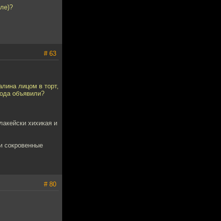
ле)?
# 63
лина лицом в торт,
рода объявили?
лакейски хихикая и
ои сокровенные
# 80