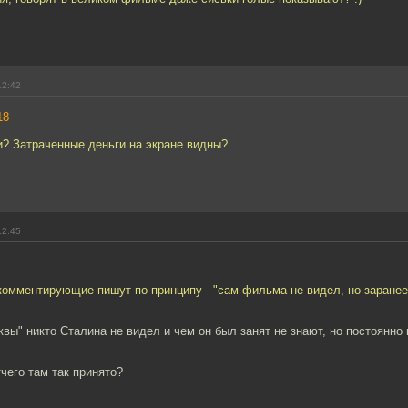
12:42
18
и? Затраченные деньги на экране видны?
12:45
 комментирующие пишут по принципу - "сам фильма не видел, но заране
квы" никто Сталина не видел и чем он был занят не знают, но постоянно 
чего там так принято?