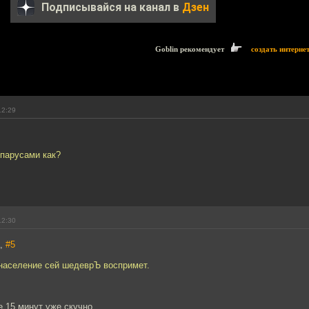
Подписывайся на канал в
Дзен
Goblin рекомендует
создать интерне
12:29
 парусами как?
12:30
а,
#5
 население сей шедеврЪ воспримет.
 15 минут уже скучно.