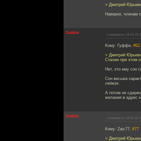
> Дмитрий Юрьевич
Наверно, членам 
Goblin
отправлено 18.04.10 
Кому: Гуффи,
#62
> Дмитрий Юрьевич
Сталин при этом о
Нет, это ему сон с
Сон весьма характ
лебезя.
А потом не сдержа
желания в адрес х
Goblin
отправлено 18.04.10 
Кому: Zaic77,
#77
> Дмитрий Юрьеви