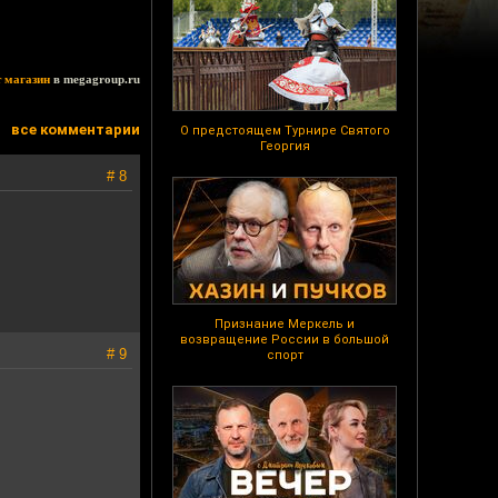
т магазин
в megagroup.ru
все комментарии
О предстоящем Турнире Святого
Георгия
# 8
Признание Меркель и
возвращение России в большой
# 9
спорт