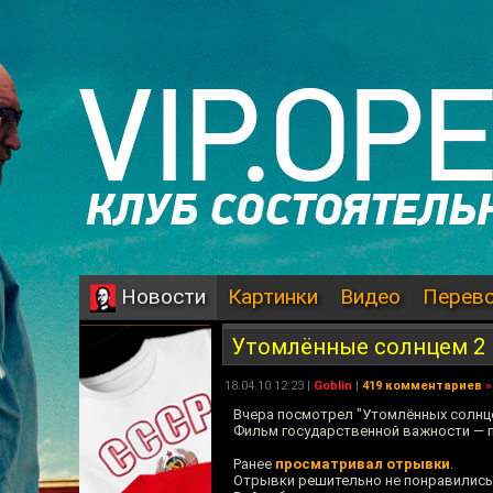
Картинки
Видео
Перев
Новости
Утомлённые солнцем 2
18.04.10 12:23 |
Goblin
|
419 комментариев
»
Вчера посмотрел "Утомлённых солнце
Фильм государственной важности — 
Ранее
просматривал отрывки
.
Отрывки решительно не понравились, 