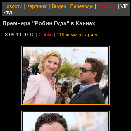
Новости
|
Картинки
|
Видео
|
Переводы
|
Магазин
|
VIP
клуб
Премьера "Робин Гуда" в Каннах
13.05.10 00:12
|
Goblin
|
119 комментариев