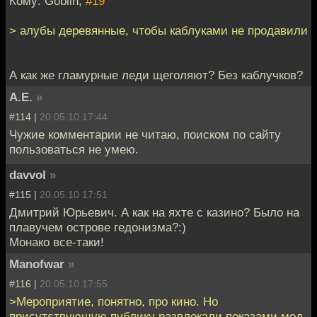
Кому: Goblin,
#19
> алубы деревянные, чтобы каблуками не продавили
А как же гламурные леди щеголяют? Без каблучков?
A.E.
»
#114 |
20.05.10 17:44
Чужие комментарии не читаю, поиском по сайту
пользоваться не умею.
davvol
»
#115 |
20.05.10 17:51
Дмитрий Юрьевич. А как на яхте с казино? Было на
плавучем острове гедонизма?:)
Монако все-таки!
Manofwar
»
#116 |
20.05.10 17:55
>Мероприятие, понятно, про кино. Но
присутствующую публику развлекали показами мод.