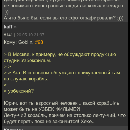
не понимают иностранные люди ласковых взглядов
:))
А что было бы, если вы его сфотографировали? :)))
kaff
»
#141 |
20.05.10 21:37
Кому: Goblin,
#98
> В Москве, к примеру, не обсуждают продукцию
студии Узбекфильм.
> >
> > Ага. В основном обсуждают прикупленный там
по случаю корабль.
>
> узбекский?
Юрич, вот ты взрослый человек .. какой корабЫль
может быть на УЗБЕК ФИЛЬМЕ?!
Ле-ту-чий корабль, причем на столько ле-ту-чий, что
будет переть пока не закончится! Хехе..