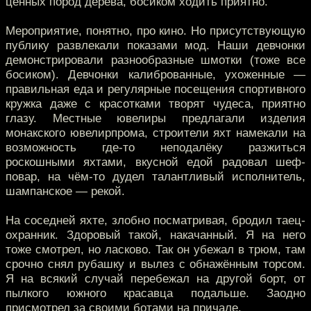
ценных пород дерева, босиком ходить приятно.
Мероприятие, понятно, про кино. Но присутствующую
публику развлекали показами мод. Наши девчонки
демонстрировали разнообразные шмотки (тоже все
босиком). Девчонки калиброванные, ухоженные —
правильная еда и регулярные посещения спортивного
кружка даже с красотками творят чудеса, приятно
глазу. Местные ювелиры предлагали изделия
монакского ювелирпрома, строители яхт намекали на
возможность где-то неподалёку разжиться
роскошными яхтами, вкусной едой радовал шеф-
повар, на чём-то дудел талантливый исполнитель,
шампанское — рекой.
На соседней яхте, злобно посматривая, бродил таец-
охранник. Здоровый такой, накачанный. Я на него
тоже смотрел, но ласково. Так он убежал в трюм, там
срочно снял рубашку и вылез с обнажённым торсом.
Я на всякий случай перебежал на другой борт, от
пылкого южного красавца подальше. Заодно
присмотрел за своими ботами на причале.