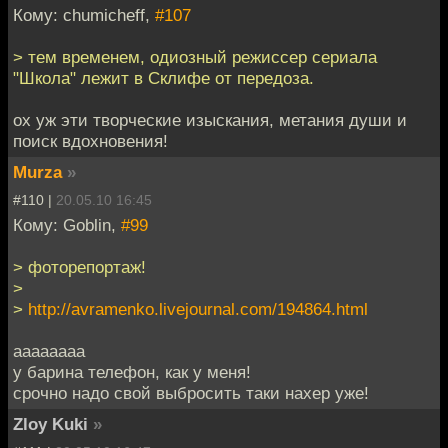
Кому: chumicheff,
#107
> тем временем, одиозный режиссер сериала
"Школа" лежит в Склифе от передоза.
ох уж эти творческие изыскания, метания души и
поиск вдохновения!
Murza
»
#110 |
20.05.10 16:45
Кому: Goblin,
#99
> фоторепортаж!
>
>
http://avramenko.livejournal.com/194864.html
аааааааа
у барина телефон, как у меня!
срочно надо свой выбросить таки нахер уже!
Zloy Kuki
»