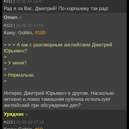
#111 |
20.05.10 16:47
Рад я за Вас, Дмитрий! По-хорошему так рад!
Omen
»
#112 |
20.05.10 17:02
Кому: Goblin,
#100
> > > А как с разговорным английским Дмитрий
Юрьевич?
>
> У меня?
>
> Нормально.
>
Интерес Дмитрий Юрьевич в другом. Насколько
активно и ловко тамошняя публика использует
английский при обсуждении дел?
Урядник
»
#113 |
20.05.10 17:14