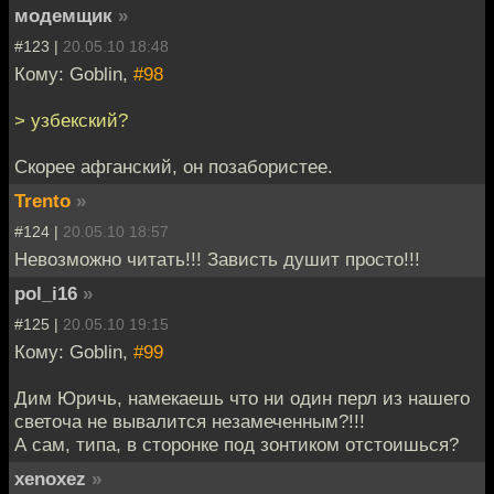
модемщик
»
#123 |
20.05.10 18:48
Кому: Goblin,
#98
> узбекский?
Скорее афганский, он позабористее.
Trento
»
#124 |
20.05.10 18:57
Невозможно читать!!! Зависть душит просто!!!
pol_i16
»
#125 |
20.05.10 19:15
Кому: Goblin,
#99
Дим Юричь, намекаешь что ни один перл из нашего
светоча не вывалится незамеченным?!!!
А сам, типа, в сторонке под зонтиком отстоишься?
xenoxez
»