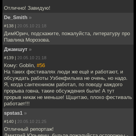
Отлично! Завидую!
De_Smith
»
#138 |
20.05.10 21:18
ДимЮрич, подскажите, пожалуйста, литературу про
Павлика Морозова.
Джамшут
»
#139 |
20.05.10 21:18
Кому: Goblin,
#56
На таких фестивалях люди же ещё и работают, и
обсуждать работы Узбекфильма не очень, но надо.
Я, когда сантехником работал, по поводу каждого
прорыва говна, такие обсуждения были! А тут
прорыв никак не меньше! Щщитаю, плохо фестиваль
работает!!!
spstas1
»
#140 |
20.05.10 21:25
Отличный репортаж!
Дмитрий Юрьевич, будьте пожалуйста осторожны -