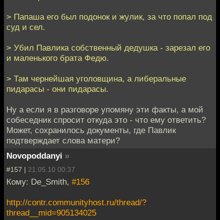
> Папаша его был подонок и жулик, за что попал под
суд и сел.
> Убил Павлика собственный дедушка - зарезал его
и маленького брата Федю.
> Там чернейшая уголовщина, а либеральные
пидарасы - они пидарасы.
Ну а если я в разговоре упомяну эти факты, а мой
собеседник спросит откуда это - что ему ответить?
Может, сохранилось документы, где Павлик
подтверждает слова матери?
Novopoddanyi
»
#157 |
21.05.10 00:37
Кому: De_Smith,
#156
http://contr.communityhost.ru/thread/?
thread__mid=905134025