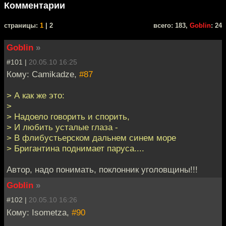
Комментарии
cтраницы:
1
| 2
всего: 183,
Goblin
: 24
Goblin
»
#101 |
20.05.10 16:25
Кому: Camikadze,
#87
> А как же это:
>
> Надоело говорить и спорить,
> И любить усталые глаза -
> В флибустьерском дальнем синем море
> Бригантина поднимает паруса....
Автор, надо понимать, поклонник уголовщины!!!
Goblin
»
#102 |
20.05.10 16:26
Кому: Isometza,
#90