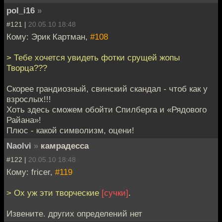
pol_i16
»
#121 |
20.05.10 18:48
Кому: Эрик Картман,
#108
> Тебе хочется увидеть фотки срущей жопы
Творца???
Скорее грандиозный, свинский скандал - чтоб как у
взрослых!!!
Хоть здесь сможем обойти Спилберга и «Рядового
Райана»!
Плюс - какой символизм, оцени!
Naolvi
»
камрадесса
#122 |
20.05.10 18:48
Кому: fricer,
#119
> Ох уж эти творческие
[сучки]
.
Извените. других определений нет