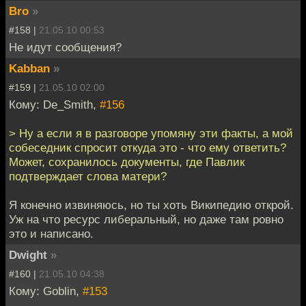
Bro
»
#158 |
21.05.10 00:53
Не идут сообщения?
Kabban
»
#159 |
21.05.10 02:00
Кому: De_Smith,
#156
> Ну а если я в разговоре упомяну эти факты, а мой
собеседник спросит откуда это - что ему ответить?
Может, сохранилось документы, где Павлик
подтверждает слова матери?
Я конечно извиняюсь, но ты хоть Википедию открой.
Уж на что ресурс либеральный, но даже там ровно
это и написано.
Dwight
»
#160 |
21.05.10 04:38
Кому: Goblin,
#153