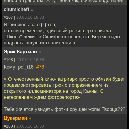
набор в тряпицах. А тут вона как, сочных подогнали!
chumicheff
»
#107 |
20.05.10 16:33
Извиняюсь за оффтоп,
но тем временем, одиозный режиссер сериала
"Школа" лежит в Склифе от передоза. Беречь надо
подрастающую интеллигенцию...
Эрик Картман
»
#108 |
20.05.10 16:38
Кому: pol_i16,
#78
> Отечественный кино-патриарх просто обязан будет
продемонстрировать трюк с испражнением из
открытого иллюминатора на город Канны. С
нетерпением ждем фоторепортаж!
Тебе хочется увидеть фотки срущей жопы Творца???
Цукерман
»
#109 |
20.05.10 16:39