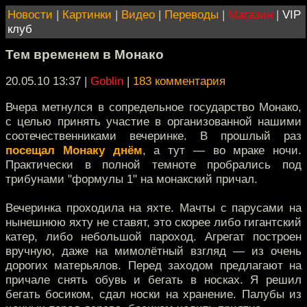
Новости
|
Картинки
|
Видео
|
Переводы
|
Магазин
|
VIP
клуб
Тем временем в Монако
20.05.10 13:37
|
Goblin
|
183 комментария
Вчера метнулся в сопредельное государство Монако,
с целью принять участие в организованной нашими
соотечественниками вечеринке. В прошлый раз
посещал Монаку днём
, а тут — во мраке ночи.
Практически в полной темноте пробрались под
трибунами "формулы 1" на монакский причал.
Вечеринка проходила на яхте. Мачты с парусами на
нынешнюю яхту не ставят, это скорее либо гигантский
катер, либо небольшой пароход. Агрегат построен
вручную, даже на мимолётный взгляд — из очень
дорогих матерьялов. Перед заходом предлагают на
причале снять обувь и бегать в носках. Я решил
бегать босиком, сдал носки на хранение. Палубы из