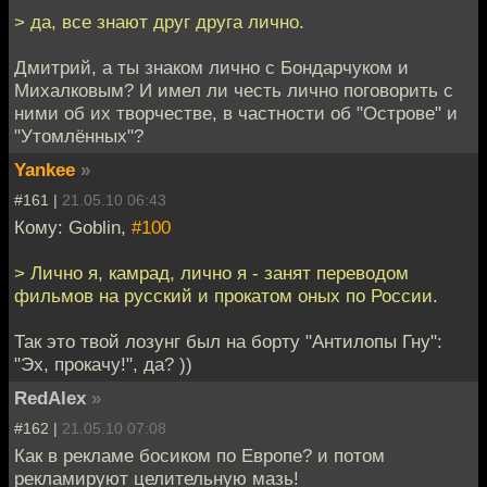
> да, все знают друг друга лично.
Дмитрий, а ты знаком лично с Бондарчуком и
Михалковым? И имел ли честь лично поговорить с
ними об их творчестве, в частности об "Острове" и
"Утомлённых"?
Yankee
»
#161 |
21.05.10 06:43
Кому: Goblin,
#100
> Лично я, камрад, лично я - занят переводом
фильмов на русский и прокатом оных по России.
Так это твой лозунг был на борту "Антилопы Гну":
"Эх, прокачу!", да? ))
RedAlex
»
#162 |
21.05.10 07:08
Как в рекламе босиком по Европе? и потом
рекламируют целительную мазь!