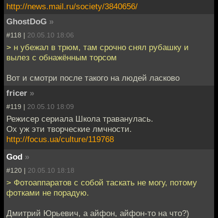
http://news.mail.ru/society/3840656/
GhostDoG
»
#118 |
20.05.10 18:06
> н убежал в трюм, там срочно снял рубашку и
вылез с обнажённым торсом
Вот и смотри после такого на людей ласково
fricer
»
#119 |
20.05.10 18:09
Режисер сериала Школа траванулась.
Ох уж эти творческие лмчности.
http://focus.ua/culture/119768
God
»
#120 |
20.05.10 18:18
> Фотоаппаратов с собой таскать не могу, потому
фотками не порадую.
Дмитрий Юрьевич, а айфон, айфон-то на что?)