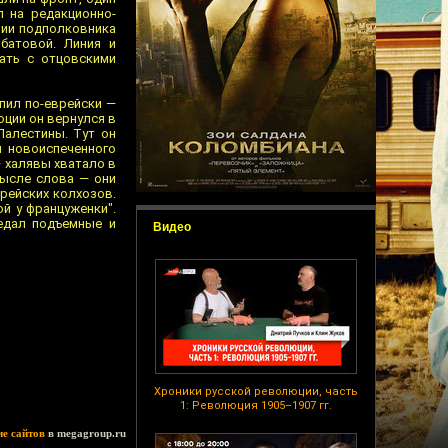
л на редакционно-
нии подполковника
батовой. Линия и
мать с отцовскими
упил по-еврейски —
юции он вернулся в
Палестины. Тут он
я новоиспеченного
— халявы хватало в
мысле слова — они
врейских колхозов.
й у француженки".
оедал подъемные и
Видео
Хроники русской революции, часть
1: Революция 1905–1907 гг.
ие сайтов
в megagroup.ru