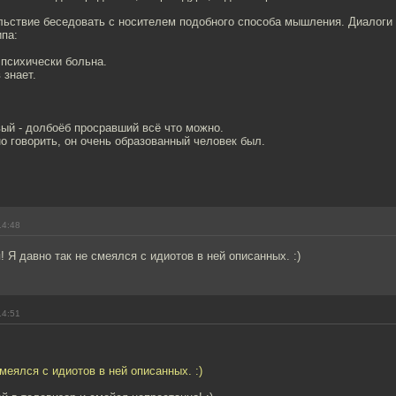
льствие беседовать с носителем подобного способа мышления. Диалоги
па:
 психически больна.
 знает.
ый - долбоёб просравший всё что можно.
но говорить, он очень образованный человек был.
14:48
! Я давно так не смеялся с идиотов в ней описанных. :)
14:51
смеялся с идиотов в ней описанных. :)