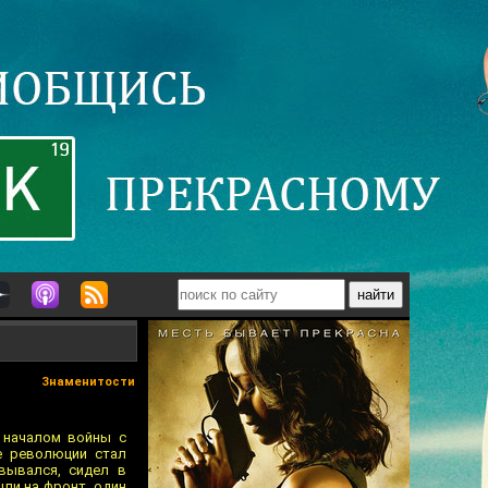
Знаменитости
с началом войны с
е революции стал
вывался, сидел в
шли на фронт, один