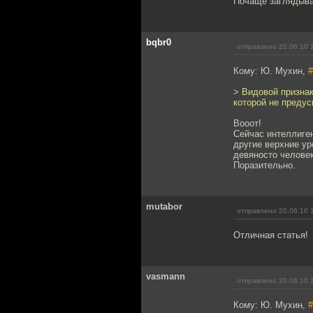
Почаще заглядывай
bqbr0
отправлено 20.06.10 
Кому: Ю. Мухин,
#
> Видовой признак
которой не предус
Вооот!
Сейчас интеллиге
другие верхние ур
девяносто человек
Поразительно.
mutabor
отправлено 20.06.10 
Отличная статья!
vasmann
отправлено 20.06.10 
Кому: Ю. Мухин,
#