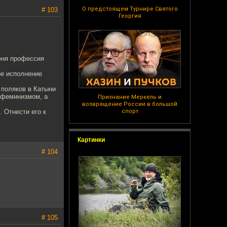
О предстоящем Турнире Святого
# 103
Георгия
меня профессия
ое исполнение
о поляков в Катыни
б феминизмом, а
Признание Меркель и
возвращение России в большой
. Отнести его к
спорт
Картинки
# 104
# 105