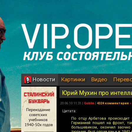
Картинки
Видео
Перев
Новости
Юрий Мухин про интел
20.06.10 11:31 |
Goblin
|
4324 комментария
»
Цитата:
По отцу Арбатова происходит 
Германией пошел на фронт, та
большевиком, окончил заочно
тюрьме, был оправдан и в 1941 