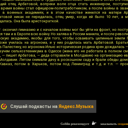
ущий отец Арбатовой, вопреки воле отца стать инженером, поступи
о время войны стал офицером-политработником, а после войны в зва
м в военных академиях, и в этом качестве женился на матери Ар
атовой никак не передалась, отец умер, когда ей было 10 лет, а 
щалась. Она была аристократкой.
г. окончил гимназию и с началом войны мог бы уйти на фронт, но пост
я там и в Европе всю войну. Но халява в России манила, и после револ
вскую академию, якобы для того, чтобы осваивать целинные земли 
оже училась на агронома, и у них родилась мать Арбатовой. Брать
в Палестину, но агронома Илью историческая родина хрен дождалась 
авучем сельхозтехникума в Одессе (жена его не работала в полном с
м, — пишет Арбатова, — деда отправили в Молдавию на организацию е
 Молдавии. Летом снимали дачу в роскошном саду и брали обеды домо
Кавказ, потом в Харьков, потом под Ленинград и т.д. и т.п. — пр
Слушай подкасты на
Яндекс.Музыка
Goblin рекомендует
заказывать
создан