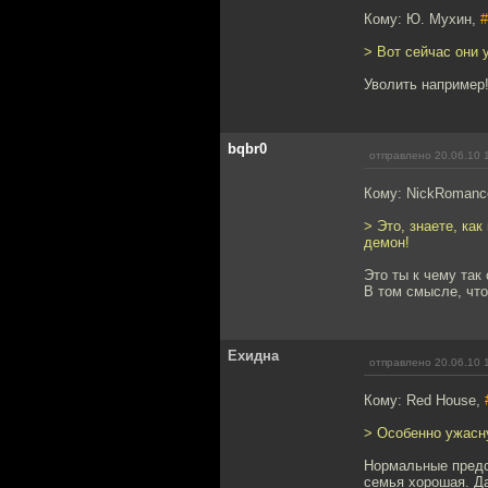
Кому: Ю. Мухин,
#
> Вот сейчас они 
Уволить например!
bqbr0
отправлено 20.06.10 
Кому: NickRomanc
> Это, знаете, ка
демон!
Это ты к чему так
В том смысле, чт
Ехидна
отправлено 20.06.10 
Кому: Red House,
> Особенно ужасн
Нормальные предс
семья хорошая. Да