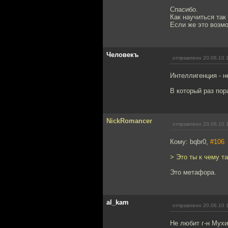
Спасибо.
Как научиться так
Если же это возм
Человекъ
отправлено 20.06.10 
Интеллигенция - н
В который раз по
NickRomancer
отправлено 20.06.10 
Кому: bqbr0,
#106
> Это ты к чему т
Это метафора.
al_kam
отправлено 20.06.10 
Не любит г-н Мухи