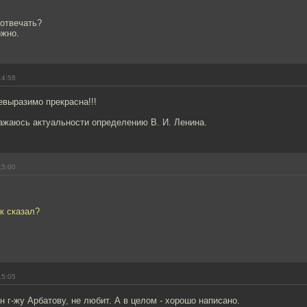
 отвечать?
ожно.
14:58
евыразимо прекрасна!!!
ражаюсь актуальности определению В. И. Ленина.
15:00
ак сказал?
15:05
н г-жу Арбатову, не любит. А в целом - хорошо написано.