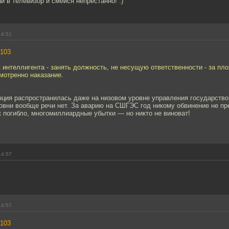
 в телевизор и смейся непрестанно! :)
14:51
103
 интеллигента - занять должность, не несущую ответственности - за пл
мотренно наказание.
нция распространилась даже на низовом уровне управления государство
овни вообще речи нет. За аварию на СШГЭС год никому обвинение не пр
 погибло, многомиллиардные убытки — но никто не виноват!
14:57
14:57
103