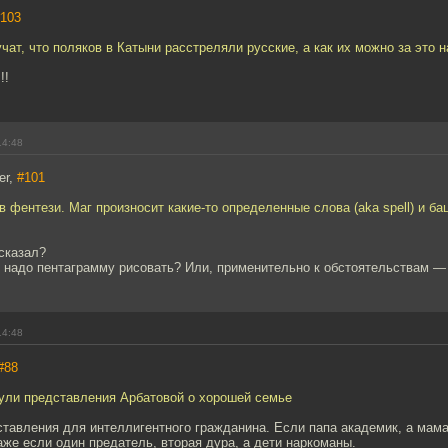
103
учат, что поляков в Катыни расстреляли русские, а как их можно за это н
!!
14:48
er,
#101
к в фентези. Маг произносит какие-то определенные слова (aka spell) и б
 сказал?
о надо пентаграмму рисовать? Или, применительно к обстоятельствам —
14:48
#88
ули представления Арбатовой о хорошей семье
тавления для интеллигентного гражданина. Если папа академик, а мама
же если один предатель, вторая дура, а дети наркоманы.