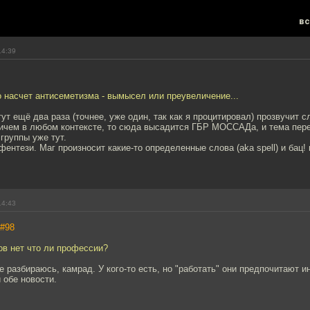
вс
14:39
о насчет антисеметизма - вымысел или преувеличение...
ут ещё два раза (точнее, уже один, так как я процитировал) прозвучит с
ричем в любом контексте, то сюда высадится ГБР МОССАДа, и тема пере
группы уже тут.
в фентези. Маг произносит какие-то определенные слова (aka spell) и бац
14:43
#98
ов нет что ли профессии?
не разбираюсь, камрад. У кого-то есть, но "работать" они предпочитают и
 обе новости.