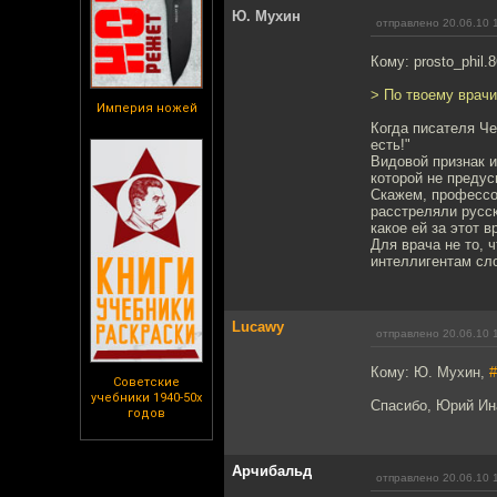
Ю. Мухин
отправлено 20.06.10 
Кому: prosto_phil.
> По твоему врачи
Империя ножей
Когда писателя Че
есть!"
Видовой признак и
которой не предус
Скажем, профессор
расстреляли русск
какое ей за этот 
Для врача не то, 
интеллигентам сл
Lucawy
отправлено 20.06.10 
Кому: Ю. Мухин,
#
Советские
учебники 1940-50х
Спасибо, Юрий Ин
годов
Арчибальд
отправлено 20.06.10 