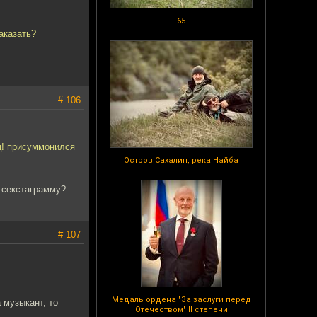
65
аказать?
# 106
ац! присуммонился
Остров Сахалин, река Найба
 секстаграмму?
# 107
Медаль ордена "За заслуги перед
 музыкант, то
Отечеством" II степени