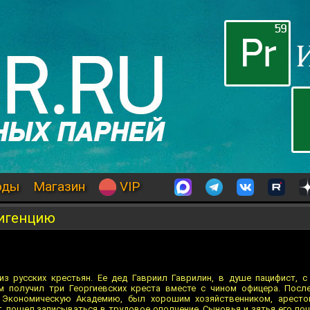
оды
Магазин
VIP
лигенцию
из русских крестьян. Ее дед Гавриил Гаврилин, в душе пацифист, 
м получил три Георгиевских креста вместе с чином офицера. Посл
 Экономическую Академию, был хорошим хозяйственником, аресто
г. пошел записываться в трудовое ополчение. Сыновья и зятья его по