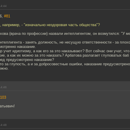
14:44
86,
#81
, например, - "изначально нездоровая часть общества"?
хова (врача по профессии) назвали интеллигентом, он возмутился: "У 
нтеллигента - занять должность, не несущую ответственности - за плох
мотренно наказание.
 учит идиотизму, а как его за это наказывают? Вот сейчас они учат, чт
ие, а как их можно за это наказать? Арбатова разлагает глуповатых ба
вред предусмотрено наказание?
что за глупость, а и за добросовестные ошибки, наказание предусмотрено
ожно.
14:46
103
атьевич!
14:48