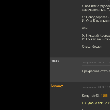
Я вот имею удово
замечательные. Ти
Я: Новодворская -
И: Она 5-ть языков
или
Я: Николай Кровав
И: Ну как так мож
Отвал бошки.
str43
отправлено 20.06.10 
Прекрасная статья
Lucawy
отправлено 20.06.10 
Кому: str43,
#108
> Я давно так не 