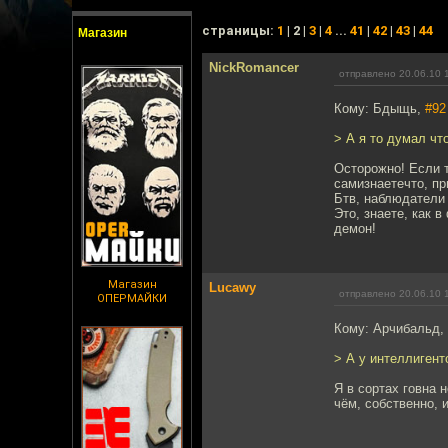
cтраницы:
1
| 2 |
3
|
4
...
41
|
42
|
43
|
44
Магазин
NickRomancer
отправлено 20.06.10 
Кому: Бдыщь,
#92
> А я то думал чт
Осторожно! Если т
самизнаетечто, п
Бтв, наблюдатели 
Это, знаете, как 
демон!
Магазин
Lucawy
отправлено 20.06.10 
ОПЕРМАЙКИ
Кому: Арчибальд,
> А у интеллигент
Я в сортах говна 
чём, собственно, и