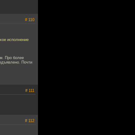
# 110
охое исполнение
м. Про более
едъявлено. Почти
# 111
# 112