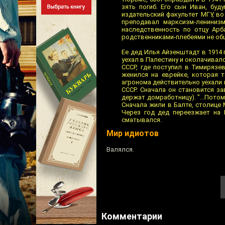
зять погиб. Его сын Иван, буд
издательский факультет МГУ, в
преподавал марксизм-лениниз
наследственность по отцу Арб
родственниками-плебеями не об
Ее дед Илья Айзенштадт в 1914 
уехал в Палестину и околачивалс
СССР, где поступил в Тимирязе
женился на еврейке, которая т
агронома действительно уехали 
СССР. Сначала он становится з
держат домработницу). "...Пото
Сначала жили в Балте, столице
Через год дед переезжает на 
сматывался.
Мир идиотов
Валялся.
Комментарии