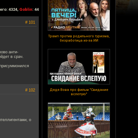
его: 4324,
Goblin
: 44
# 101
Трамп против родильного туризма,
безработица из-за ИИ
лово анти-
йдет в срач.
! присуммонился
# 102
Дядя Вова про фильм "Свидание
вслепую"
нтеллигентами, о